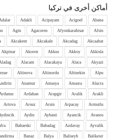
أماكن أخرى في تركيا
Adalar
Adakli
Acipayam
Acigoel
Abana
un
Agin
Agacoren
Afyonkarahisar
Afsin
a
Akcakent
Akcakale
Akcadag
Akcaabat
Akpinar
Akoren
Akkus
Akkoy
Akkisla
Aladag
Alacam
Alacakaya
Alaca
Akyazi
ezue
Altinova
Altinordu
Altinekin
Alpu
ndirin
Anamur
Amasya
Amasra
Alucra
Ardanuc
Ardahan
Arapgir
Aralik
Arakli
Artova
Arsuz
Arsin
Arpacay
Armutlu
Aydincik
Aydin
Aybasti
Ayancik
Avanos
fra
Babaeski
Babadag
Azdavay
Ayvalik
andirma
Banaz
Balya
Baliseyh
Balikesir