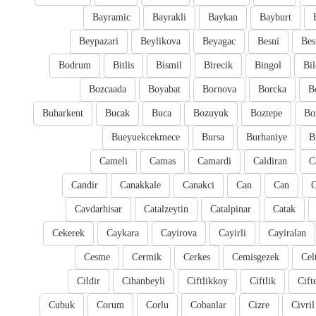
Bayramic
Bayrakli
Baykan
Bayburt
Beypazari
Beylikova
Beyagac
Besni
Bes
Bodrum
Bitlis
Bismil
Birecik
Bingol
Bil
Bozcaada
Boyabat
Bornova
Borcka
B
Buharkent
Bucak
Buca
Bozuyuk
Boztepe
Bo
Bueyuekcekmece
Bursa
Burhaniye
B
Cameli
Camas
Camardi
Caldiran
C
Candir
Canakkale
Canakci
Can
Can
Cavdarhisar
Catalzeytin
Catalpinar
Catak
Cekerek
Caykara
Cayirova
Cayirli
Cayiralan
Cesme
Cermik
Cerkes
Cemisgezek
Cel
Cildir
Cihanbeyli
Ciftlikkoy
Ciftlik
Cift
Cubuk
Corum
Corlu
Cobanlar
Cizre
Civril