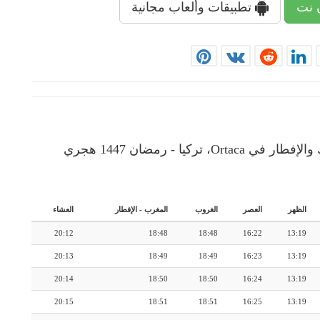
 نت
تطبيقات وألعاب مجانية
إمساكية رمضان: رزنامة شهرية لأوقات الإمساك والإفطار في Ortaca، تركيا - رمضان 1447 هجري
الظهر
العصر
الغروب
المغرب
-
الإفطار
العشاء
20:12
18:48
18:48
16:22
13:19
20:13
18:49
18:49
16:23
13:19
20:14
18:50
18:50
16:24
13:19
20:15
18:51
18:51
16:25
13:19