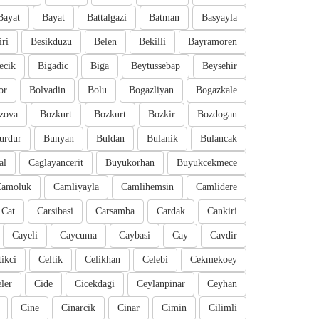
Bayat
Bayat
Battalgazi
Batman
Basyayla
iri
Besikduzu
Belen
Bekilli
Bayramoren
ecik
Bigadic
Biga
Beytussebap
Beysehir
or
Bolvadin
Bolu
Bogazliyan
Bogazkale
zova
Bozkurt
Bozkurt
Bozkir
Bozdogan
urdur
Bunyan
Buldan
Bulanik
Bulancak
al
Caglayancerit
Buyukorhan
Buyukcekmece
Camoluk
Camliyayla
Camlihemsin
Camlidere
Cat
Carsibasi
Carsamba
Cardak
Cankiri
Cayeli
Caycuma
Caybasi
Cay
Cavdir
tikci
Celtik
Celikhan
Celebi
Cekmekoey
eler
Cide
Cicekdagi
Ceylanpinar
Ceyhan
Cine
Cinarcik
Cinar
Cimin
Cilimli