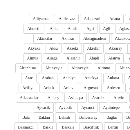
Adiyaman
Adilcevaz
Adapazari
Adana
Ahmetli
Ahlat
Ahirli
Agri
Agli
Aglas
Akincilar
Akhisar
Akdagmadeni
Akcakoc
Akyaka
Aksu
Akseki
Aksehir
Aksaray
Almus
Aliaga
Alasehir
Alapli
Alanya
Altunhisar
Altinyayla
Altinyayla
Altintas
Altino
Arac
Araban
Antalya
Antakya
Ankara
A
Arifiye
Aricak
Arhavi
Arguvan
Ardesen
Atkaracalar
Atabey
Aslanapa
Asarcik
Artvin
Ayvacik
Ayvacik
Ayranci
Aydintepe
Bala
Baklan
Bahsili
Bahcesaray
Baglar
Ba
Basmakci
Baskil
Baskale
Basciftlik
Bartin
B