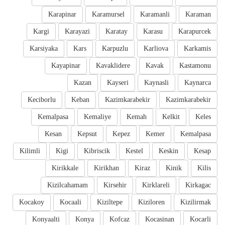
Karapinar
Karamursel
Karamanli
Karaman
Kargi
Karayazi
Karatay
Karasu
Karapurcek
Karsiyaka
Kars
Karpuzlu
Karliova
Karkamis
Kayapinar
Kavaklidere
Kavak
Kastamonu
Kazan
Kayseri
Kaynasli
Kaynarca
Keciborlu
Keban
Kazimkarabekir
Kazimkarabekir
Kemalpasa
Kemaliye
Kemah
Kelkit
Keles
Kesan
Kepsut
Kepez
Kemer
Kemalpasa
Kilimli
Kigi
Kibriscik
Kestel
Keskin
Kesap
Kirikkale
Kirikhan
Kiraz
Kinik
Kilis
Kizilcahamam
Kirsehir
Kirklareli
Kirkagac
Kocakoy
Kocaali
Kiziltepe
Kiziloren
Kizilirmak
Konyaalti
Konya
Kofcaz
Kocasinan
Kocarli