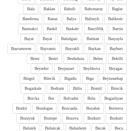
Bala
Baklan
Bahsili
Bahcesaray
Baglar
Bandirma
Banaz
Balya
Baliseyh
Balikesir
Basmakci
Baskil
Baskale
Basciftlik
Bartin
Bayat
Bayat
Battalgazi
Batman
Basyayla
Bayramoren
Bayramic
Bayrakli
Baykan
Bayburt
Besni
Besiri
Besikduzu
Belen
Bekilli
Beysehir
Beypazari
Beylikova
Beyagac
Bingol
Bilecik
Bigadic
Biga
Beytussebap
Bogazkale
Bodrum
Bitlis
Bismil
Birecik
Borcka
Bor
Bolvadin
Bolu
Bogazliyan
Bozkir
Bozdogan
Bozcaada
Boyabat
Bornova
Bozuyuk
Boztepe
Bozova
Bozkurt
Bozkurt
Bulanik
Bulancak
Buharkent
Bucak
Buca