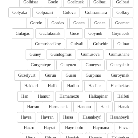
Golhisar
Goele
Goelcuek
Golbasi
Golbasi
Golyaka
Golpazari
Golova
Golmarmara
Golkoy
Gorele
Gordes
Gonen
Gonen
Goemec
Gulagac
Guclukonak
Guce
Goynuk
Goynucek
Gumushacikoy
Gulyali
Gulsehir
Gulnar
Guney
Gundogmus
Gumusova
Gumushane
Gurgentepe
Gunyuzu
Guneysu
Guneysinir
Guzelyurt
Gurun
Gursu
Gurpinar
Guroymak
Hakkari
Hafik
Hadim
Hacilar
Hacibektas
Han
Hamur
Hamamozu
Halkapinar
Halfeti
Harran
Harmancik
Hanonu
Hani
Hanak
Havsa
Havran
Hassa
Hasankeyf
Hasanbeyli
Hazro
Hayrat
Hayrabolu
Haymana
Havza