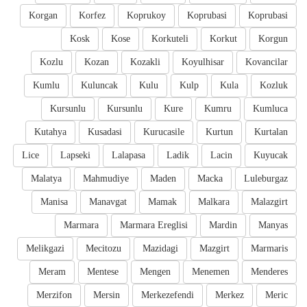
Korgan
Korfez
Koprukoy
Koprubasi
Koprubasi
Kosk
Kose
Korkuteli
Korkut
Korgun
Kozlu
Kozan
Kozakli
Koyulhisar
Kovancilar
Kumlu
Kuluncak
Kulu
Kulp
Kula
Kozluk
Kursunlu
Kursunlu
Kure
Kumru
Kumluca
Kutahya
Kusadasi
Kurucasile
Kurtun
Kurtalan
Lice
Lapseki
Lalapasa
Ladik
Lacin
Kuyucak
Malatya
Mahmudiye
Maden
Macka
Luleburgaz
Manisa
Manavgat
Mamak
Malkara
Malazgirt
Marmara
Marmara Ereglisi
Mardin
Manyas
Melikgazi
Mecitozu
Mazidagi
Mazgirt
Marmaris
Meram
Mentese
Mengen
Menemen
Menderes
Merzifon
Mersin
Merkezefendi
Merkez
Meric