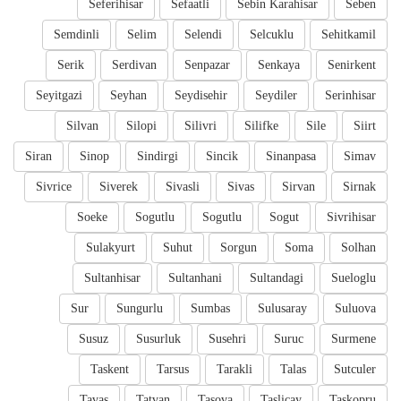
Seferihisar
Sefaatli
Sebin Karahisar
Seben
Semdinli
Selim
Selendi
Selcuklu
Sehitkamil
Serik
Serdivan
Senpazar
Senkaya
Senirkent
Seyitgazi
Seyhan
Seydisehir
Seydiler
Serinhisar
Silvan
Silopi
Silivri
Silifke
Sile
Siirt
Siran
Sinop
Sindirgi
Sincik
Sinanpasa
Simav
Sivrice
Siverek
Sivasli
Sivas
Sirvan
Sirnak
Soeke
Sogutlu
Sogutlu
Sogut
Sivrihisar
Sulakyurt
Suhut
Sorgun
Soma
Solhan
Sultanhisar
Sultanhani
Sultandagi
Sueloglu
Sur
Sungurlu
Sumbas
Sulusaray
Suluova
Susuz
Susurluk
Susehri
Suruc
Surmene
Taskent
Tarsus
Tarakli
Talas
Sutculer
Tavas
Tatvan
Tasova
Taslicay
Taskopru