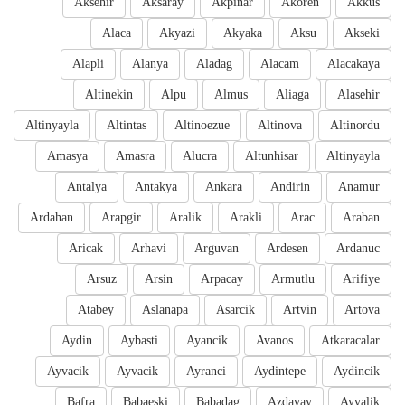
Aksehir
Aksaray
Akpinar
Akoren
Akkus
Alaca
Akyazi
Akyaka
Aksu
Akseki
Alapli
Alanya
Aladag
Alacam
Alacakaya
Altinekin
Alpu
Almus
Aliaga
Alasehir
Altinyayla
Altintas
Altinoezue
Altinova
Altinordu
Amasya
Amasra
Alucra
Altunhisar
Altinyayla
Antalya
Antakya
Ankara
Andirin
Anamur
Ardahan
Arapgir
Aralik
Arakli
Arac
Araban
Aricak
Arhavi
Arguvan
Ardesen
Ardanuc
Arsuz
Arsin
Arpacay
Armutlu
Arifiye
Atabey
Aslanapa
Asarcik
Artvin
Artova
Aydin
Aybasti
Ayancik
Avanos
Atkaracalar
Ayvacik
Ayvacik
Ayranci
Aydintepe
Aydincik
Bafra
Babaeski
Babadag
Azdavay
Ayvalik