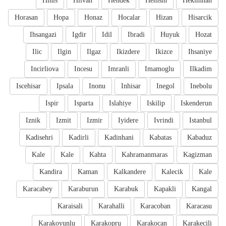
Hinis
Hilvan
Hendek
Hemsin
Hekimhan
Horasan
Hopa
Honaz
Hocalar
Hizan
Hisarcik
Ihsangazi
Igdir
Idil
Ibradi
Huyuk
Hozat
Ilic
Ilgin
Ilgaz
Ikizdere
Ikizce
Ihsaniye
Incirliova
Incesu
Imranli
Imamoglu
Ilkadim
Iscehisar
Ipsala
Inonu
Inhisar
Inegol
Inebolu
Ispir
Isparta
Islahiye
Iskilip
Iskenderun
Iznik
Izmit
Izmir
Iyidere
Ivrindi
Istanbul
Kadisehri
Kadirli
Kadinhani
Kabatas
Kabaduz
Kale
Kale
Kahta
Kahramanmaras
Kagizman
Kandira
Kaman
Kalkandere
Kalecik
Kale
Karacabey
Karaburun
Karabuk
Kapakli
Kangal
Karaisali
Karahalli
Karacoban
Karacasu
Karakoyunlu
Karakopru
Karakocan
Karakecili