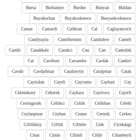
Bursa
Burhaniye
Burdur
Bunyan
Buldan
Buyukorhan
Buyukcekmece
Bueyuekcekmece
Camas
Camardi
Caldiran
Cal
Caglayancerit
Camliyayla
Camlihemsin
Camlidere
Cameli
Candir
Canakkale
Canakci
Can
Can
Camoluk
Cat
Carsibasi
Carsamba
Cardak
Cankiri
Cavdir
Cavdarhisar
Catalzeytin
Catalpinar
Catak
Cayiralan
Cayeli
Caycuma
Caybasi
Cay
Cekmekoey
Cekerek
Caykara
Cayirova
Cayirli
Cemisgezek
Celtikci
Celtik
Celikhan
Celebi
Ceylanpinar
Ceyhan
Cesme
Cermik
Cerkes
Ciftlikkoy
Ciftlik
Cifteler
Cide
Cicekdagi
Cinar
Cimin
Cilimli
Cildir
Cihanbeyli