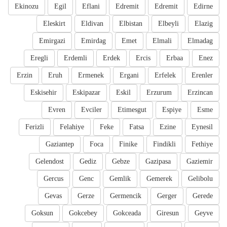
Ekinozu
Egil
Eflani
Edremit
Edremit
Edirne
Eleskirt
Eldivan
Elbistan
Elbeyli
Elazig
Emirgazi
Emirdag
Emet
Elmali
Elmadag
Eregli
Erdemli
Erdek
Ercis
Erbaa
Enez
Erzin
Eruh
Ermenek
Ergani
Erfelek
Erenler
Eskisehir
Eskipazar
Eskil
Erzurum
Erzincan
Evren
Evciler
Etimesgut
Espiye
Esme
Ferizli
Felahiye
Feke
Fatsa
Ezine
Eynesil
Gaziantep
Foca
Finike
Findikli
Fethiye
Gelendost
Gediz
Gebze
Gazipasa
Gaziemir
Gercus
Genc
Gemlik
Gemerek
Gelibolu
Gevas
Gerze
Germencik
Gerger
Gerede
Goksun
Gokcebey
Gokceada
Giresun
Geyve