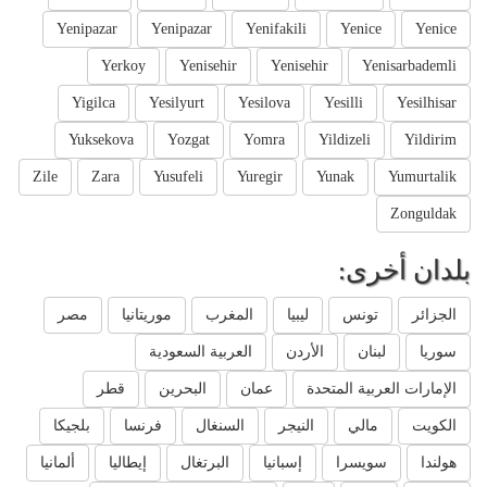
Yenipazar
Yenipazar
Yenifakili
Yenice
Yenice
Yerkoy
Yenisehir
Yenisehir
Yenisarbademli
Yigilca
Yesilyurt
Yesilova
Yesilli
Yesilhisar
Yuksekova
Yozgat
Yomra
Yildizeli
Yildirim
Zile
Zara
Yusufeli
Yuregir
Yunak
Yumurtalik
Zonguldak
بلدان أخرى:
الجزائر
تونس
ليبيا
المغرب
موريتانيا
مصر
سوريا
لبنان
الأردن
العربية السعودية
الإمارات العربية المتحدة
عمان
البحرين
قطر
الكويت
مالي
النيجر
السنغال
فرنسا
بلجيكا
هولندا
سويسرا
إسبانيا
البرتغال
إيطاليا
ألمانيا