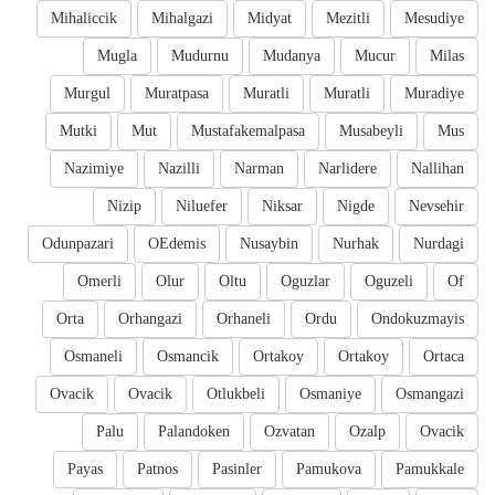
Mihaliccik
Mihalgazi
Midyat
Mezitli
Mesudiye
Mugla
Mudurnu
Mudanya
Mucur
Milas
Murgul
Muratpasa
Muratli
Muratli
Muradiye
Mutki
Mut
Mustafakemalpasa
Musabeyli
Mus
Nazimiye
Nazilli
Narman
Narlidere
Nallihan
Nizip
Niluefer
Niksar
Nigde
Nevsehir
Odunpazari
OEdemis
Nusaybin
Nurhak
Nurdagi
Omerli
Olur
Oltu
Oguzlar
Oguzeli
Of
Orta
Orhangazi
Orhaneli
Ordu
Ondokuzmayis
Osmaneli
Osmancik
Ortakoy
Ortakoy
Ortaca
Ovacik
Ovacik
Otlukbeli
Osmaniye
Osmangazi
Palu
Palandoken
Ozvatan
Ozalp
Ovacik
Payas
Patnos
Pasinler
Pamukova
Pamukkale