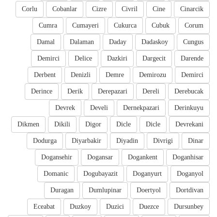
Corlu
Cobanlar
Cizre
Civril
Cine
Cinarcik
Cumra
Cumayeri
Cukurca
Cubuk
Corum
Damal
Dalaman
Daday
Dadaskoy
Cungus
Demirci
Delice
Dazkiri
Dargecit
Darende
Derbent
Denizli
Demre
Demirozu
Demirci
Derince
Derik
Derepazari
Dereli
Derebucak
Devrek
Develi
Dernekpazari
Derinkuyu
Dikmen
Dikili
Digor
Dicle
Dicle
Devrekani
Dodurga
Diyarbakir
Diyadin
Divrigi
Dinar
Dogansehir
Dogansar
Dogankent
Doganhisar
Domanic
Dogubayazit
Doganyurt
Doganyol
Duragan
Dumlupinar
Doertyol
Dortdivan
Eceabat
Duzkoy
Duzici
Duezce
Dursunbey