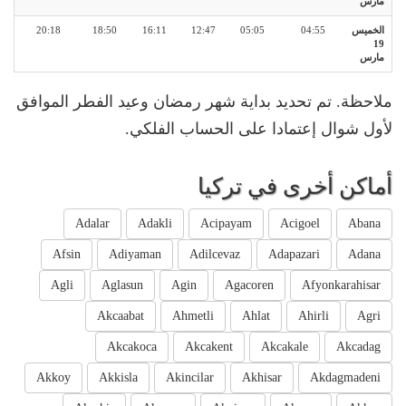
مارس
الخميس
04:55
05:05
12:47
16:11
18:50
20:18
19
مارس
ملاحظة. تم تحديد بداية شهر رمضان وعيد الفطر الموافق
لأول شوال إعتمادا على الحساب الفلكي.
أماكن أخرى في تركيا
Adalar
Adakli
Acipayam
Acigoel
Abana
Afsin
Adiyaman
Adilcevaz
Adapazari
Adana
Agli
Aglasun
Agin
Agacoren
Afyonkarahisar
Akcaabat
Ahmetli
Ahlat
Ahirli
Agri
Akcakoca
Akcakent
Akcakale
Akcadag
Akkoy
Akkisla
Akincilar
Akhisar
Akdagmadeni