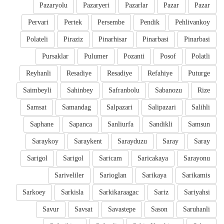
Pazaryolu
Pazaryeri
Pazarlar
Pazar
Pazar
Pervari
Pertek
Persembe
Pendik
Pehlivankoy
Polateli
Piraziz
Pinarhisar
Pinarbasi
Pinarbasi
Pursaklar
Pulumer
Pozanti
Posof
Polatli
Reyhanli
Resadiye
Resadiye
Refahiye
Puturge
Saimbeyli
Sahinbey
Safranbolu
Sabanozu
Rize
Samsat
Samandag
Salpazari
Salipazari
Salihli
Saphane
Sapanca
Sanliurfa
Sandikli
Samsun
Saraykoy
Saraykent
Sarayduzu
Saray
Saray
Sarigol
Sarigol
Saricam
Saricakaya
Sarayonu
Sariveliler
Sarioglan
Sarikaya
Sarikamis
Sarkoey
Sarkisla
Sarkikaraagac
Sariz
Sariyahsi
Savur
Savsat
Savastepe
Sason
Saruhanli