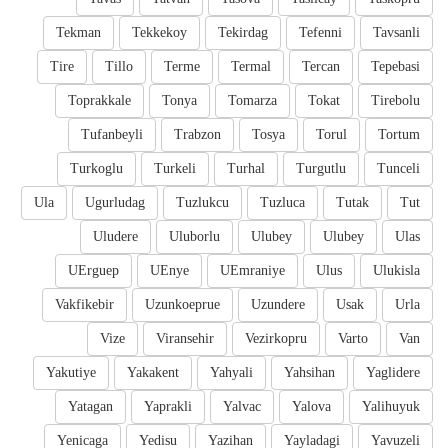
Tekman
Tekkekoy
Tekirdag
Tefenni
Tavsanli
Tire
Tillo
Terme
Termal
Tercan
Tepebasi
Toprakkale
Tonya
Tomarza
Tokat
Tirebolu
Tufanbeyli
Trabzon
Tosya
Torul
Tortum
Turkoglu
Turkeli
Turhal
Turgutlu
Tunceli
Ula
Ugurludag
Tuzlukcu
Tuzluca
Tutak
Tut
Uludere
Uluborlu
Ulubey
Ulubey
Ulas
UErguep
UEnye
UEmraniye
Ulus
Ulukisla
Vakfikebir
Uzunkoeprue
Uzundere
Usak
Urla
Vize
Viransehir
Vezirkopru
Varto
Van
Yakutiye
Yakakent
Yahyali
Yahsihan
Yaglidere
Yatagan
Yaprakli
Yalvac
Yalova
Yalihuyuk
Yenicaga
Yedisu
Yazihan
Yayladagi
Yavuzeli