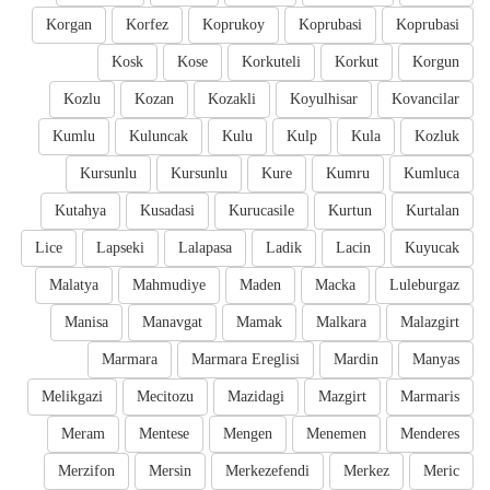
Korgan
Korfez
Koprukoy
Koprubasi
Koprubasi
Kosk
Kose
Korkuteli
Korkut
Korgun
Kozlu
Kozan
Kozakli
Koyulhisar
Kovancilar
Kumlu
Kuluncak
Kulu
Kulp
Kula
Kozluk
Kursunlu
Kursunlu
Kure
Kumru
Kumluca
Kutahya
Kusadasi
Kurucasile
Kurtun
Kurtalan
Lice
Lapseki
Lalapasa
Ladik
Lacin
Kuyucak
Malatya
Mahmudiye
Maden
Macka
Luleburgaz
Manisa
Manavgat
Mamak
Malkara
Malazgirt
Marmara
Marmara Ereglisi
Mardin
Manyas
Melikgazi
Mecitozu
Mazidagi
Mazgirt
Marmaris
Meram
Mentese
Mengen
Menemen
Menderes
Merzifon
Mersin
Merkezefendi
Merkez
Meric