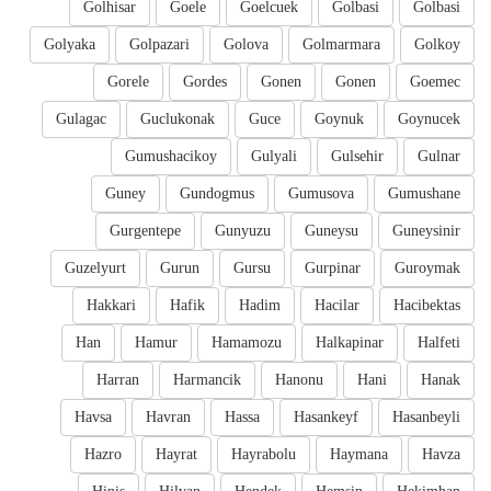
Golhisar
Goele
Goelcuek
Golbasi
Golbasi
Golyaka
Golpazari
Golova
Golmarmara
Golkoy
Gorele
Gordes
Gonen
Gonen
Goemec
Gulagac
Guclukonak
Guce
Goynuk
Goynucek
Gumushacikoy
Gulyali
Gulsehir
Gulnar
Guney
Gundogmus
Gumusova
Gumushane
Gurgentepe
Gunyuzu
Guneysu
Guneysinir
Guzelyurt
Gurun
Gursu
Gurpinar
Guroymak
Hakkari
Hafik
Hadim
Hacilar
Hacibektas
Han
Hamur
Hamamozu
Halkapinar
Halfeti
Harran
Harmancik
Hanonu
Hani
Hanak
Havsa
Havran
Hassa
Hasankeyf
Hasanbeyli
Hazro
Hayrat
Hayrabolu
Haymana
Havza