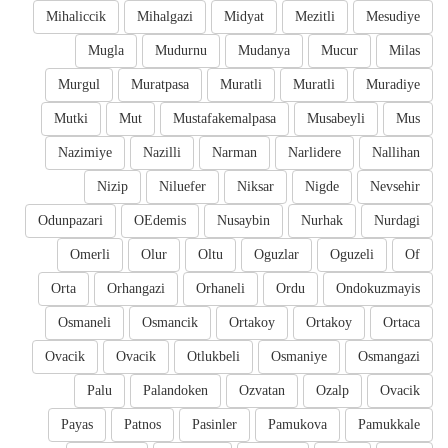
Mihaliccik
Mihalgazi
Midyat
Mezitli
Mesudiye
Mugla
Mudurnu
Mudanya
Mucur
Milas
Murgul
Muratpasa
Muratli
Muratli
Muradiye
Mutki
Mut
Mustafakemalpasa
Musabeyli
Mus
Nazimiye
Nazilli
Narman
Narlidere
Nallihan
Nizip
Niluefer
Niksar
Nigde
Nevsehir
Odunpazari
OEdemis
Nusaybin
Nurhak
Nurdagi
Omerli
Olur
Oltu
Oguzlar
Oguzeli
Of
Orta
Orhangazi
Orhaneli
Ordu
Ondokuzmayis
Osmaneli
Osmancik
Ortakoy
Ortakoy
Ortaca
Ovacik
Ovacik
Otlukbeli
Osmaniye
Osmangazi
Palu
Palandoken
Ozvatan
Ozalp
Ovacik
Payas
Patnos
Pasinler
Pamukova
Pamukkale