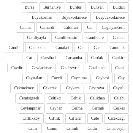
Bursa
Burhaniye
Burdur
Bunyan
Buldan
Buyukorhan
Buyukcekmece
Bueyuekcekmece
Camas
Camardi
Caldiran
Cal
Caglayancerit
Camliyayla
Camlihemsin
Camlidere
Cameli
Candir
Canakkale
Canakci
Can
Can
Camoluk
Cat
Carsibasi
Carsamba
Cardak
Cankiri
Cavdir
Cavdarhisar
Catalzeytin
Catalpinar
Catak
Cayiralan
Cayeli
Caycuma
Caybasi
Cay
Cekmekoey
Cekerek
Caykara
Cayirova
Cayirli
Cemisgezek
Celtikci
Celtik
Celikhan
Celebi
Ceylanpinar
Ceyhan
Cesme
Cermik
Cerkes
Ciftlikkoy
Ciftlik
Cifteler
Cide
Cicekdagi
Cinar
Cimin
Cilimli
Cildir
Cihanbeyli