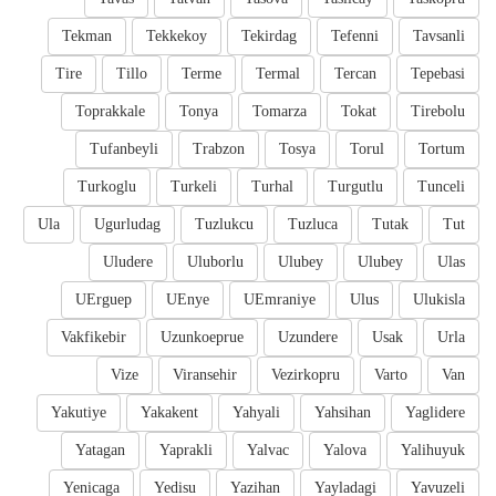
Tekman
Tekkekoy
Tekirdag
Tefenni
Tavsanli
Tire
Tillo
Terme
Termal
Tercan
Tepebasi
Toprakkale
Tonya
Tomarza
Tokat
Tirebolu
Tufanbeyli
Trabzon
Tosya
Torul
Tortum
Turkoglu
Turkeli
Turhal
Turgutlu
Tunceli
Ula
Ugurludag
Tuzlukcu
Tuzluca
Tutak
Tut
Uludere
Uluborlu
Ulubey
Ulubey
Ulas
UErguep
UEnye
UEmraniye
Ulus
Ulukisla
Vakfikebir
Uzunkoeprue
Uzundere
Usak
Urla
Vize
Viransehir
Vezirkopru
Varto
Van
Yakutiye
Yakakent
Yahyali
Yahsihan
Yaglidere
Yatagan
Yaprakli
Yalvac
Yalova
Yalihuyuk
Yenicaga
Yedisu
Yazihan
Yayladagi
Yavuzeli