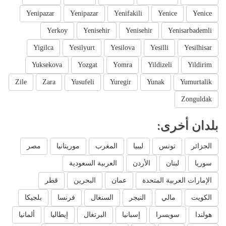
Yenipazar
Yenipazar
Yenifakili
Yenice
Yenice
Yerkoy
Yenisehir
Yenisehir
Yenisarbademli
Yigilca
Yesilyurt
Yesilova
Yesilli
Yesilhisar
Yuksekova
Yozgat
Yomra
Yildizeli
Yildirim
Zile
Zara
Yusufeli
Yuregir
Yunak
Yumurtalik
Zonguldak
بلدان أخرى:
الجزائر
تونس
ليبيا
المغرب
موريتانيا
مصر
سوريا
لبنان
الأردن
العربية السعودية
الإمارات العربية المتحدة
عمان
البحرين
قطر
الكويت
مالي
النيجر
السنغال
فرنسا
بلجيكا
هولندا
سويسرا
إسبانيا
البرتغال
إيطاليا
ألمانيا