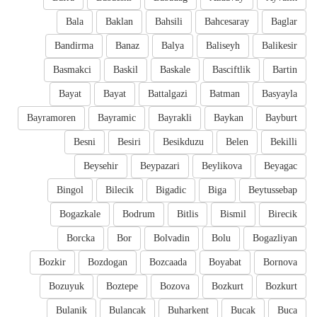
Bala
Baklan
Bahsili
Bahcesaray
Baglar
Bandirma
Banaz
Balya
Baliseyh
Balikesir
Basmakci
Baskil
Baskale
Basciftlik
Bartin
Bayat
Bayat
Battalgazi
Batman
Basyayla
Bayramoren
Bayramic
Bayrakli
Baykan
Bayburt
Besni
Besiri
Besikduzu
Belen
Bekilli
Beysehir
Beypazari
Beylikova
Beyagac
Bingol
Bilecik
Bigadic
Biga
Beytussebap
Bogazkale
Bodrum
Bitlis
Bismil
Birecik
Borcka
Bor
Bolvadin
Bolu
Bogazliyan
Bozkir
Bozdogan
Bozcaada
Boyabat
Bornova
Bozuyuk
Boztepe
Bozova
Bozkurt
Bozkurt
Bulanik
Bulancak
Buharkent
Bucak
Buca