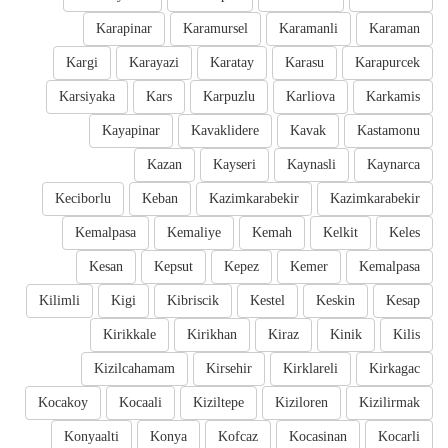
Karapinar
Karamursel
Karamanli
Karaman
Kargi
Karayazi
Karatay
Karasu
Karapurcek
Karsiyaka
Kars
Karpuzlu
Karliova
Karkamis
Kayapinar
Kavaklidere
Kavak
Kastamonu
Kazan
Kayseri
Kaynasli
Kaynarca
Keciborlu
Keban
Kazimkarabekir
Kazimkarabekir
Kemalpasa
Kemaliye
Kemah
Kelkit
Keles
Kesan
Kepsut
Kepez
Kemer
Kemalpasa
Kilimli
Kigi
Kibriscik
Kestel
Keskin
Kesap
Kirikkale
Kirikhan
Kiraz
Kinik
Kilis
Kizilcahamam
Kirsehir
Kirklareli
Kirkagac
Kocakoy
Kocaali
Kiziltepe
Kiziloren
Kizilirmak
Konyaalti
Konya
Kofcaz
Kocasinan
Kocarli