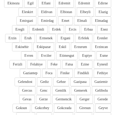
Ekinozu
Egil
Eflani
Edremit
Edremit
Edirne
Eleskirt
Eldivan
Elbistan
Elbeyli
Elazig
Emirgazi
Emirdag
Emet
Elmali
Elmadag
Eregli
Erdemli
Erdek
Ercis
Erbaa
Enez
Erzin
Eruh
Ermenek
Ergani
Erfelek
Erenler
Eskisehir
Eskipazar
Eskil
Erzurum
Erzincan
Evren
Evciler
Etimesgut
Espiye
Esme
Ferizli
Felahiye
Feke
Fatsa
Ezine
Eynesil
Gaziantep
Foca
Finike
Findikli
Fethiye
Gelendost
Gediz
Gebze
Gazipasa
Gaziemir
Gercus
Genc
Gemlik
Gemerek
Gelibolu
Gevas
Gerze
Germencik
Gerger
Gerede
Goksun
Gokcebey
Gokceada
Giresun
Geyve