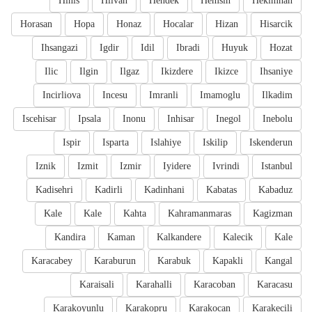
Hinis
Hilvan
Hendek
Hemsin
Hekimhan
Horasan
Hopa
Honaz
Hocalar
Hizan
Hisarcik
Ihsangazi
Igdir
Idil
Ibradi
Huyuk
Hozat
Ilic
Ilgin
Ilgaz
Ikizdere
Ikizce
Ihsaniye
Incirliova
Incesu
Imranli
Imamoglu
Ilkadim
Iscehisar
Ipsala
Inonu
Inhisar
Inegol
Inebolu
Ispir
Isparta
Islahiye
Iskilip
Iskenderun
Iznik
Izmit
Izmir
Iyidere
Ivrindi
Istanbul
Kadisehri
Kadirli
Kadinhani
Kabatas
Kabaduz
Kale
Kale
Kahta
Kahramanmaras
Kagizman
Kandira
Kaman
Kalkandere
Kalecik
Kale
Karacabey
Karaburun
Karabuk
Kapakli
Kangal
Karaisali
Karahalli
Karacoban
Karacasu
Karakoyunlu
Karakopru
Karakocan
Karakecili