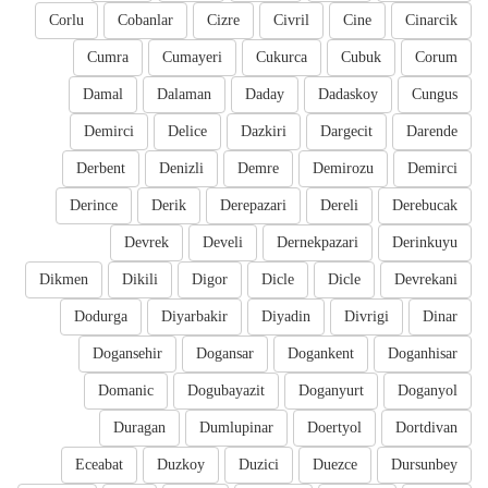
Corlu
Cobanlar
Cizre
Civril
Cine
Cinarcik
Cumra
Cumayeri
Cukurca
Cubuk
Corum
Damal
Dalaman
Daday
Dadaskoy
Cungus
Demirci
Delice
Dazkiri
Dargecit
Darende
Derbent
Denizli
Demre
Demirozu
Demirci
Derince
Derik
Derepazari
Dereli
Derebucak
Devrek
Develi
Dernekpazari
Derinkuyu
Dikmen
Dikili
Digor
Dicle
Dicle
Devrekani
Dodurga
Diyarbakir
Diyadin
Divrigi
Dinar
Dogansehir
Dogansar
Dogankent
Doganhisar
Domanic
Dogubayazit
Doganyurt
Doganyol
Duragan
Dumlupinar
Doertyol
Dortdivan
Eceabat
Duzkoy
Duzici
Duezce
Dursunbey