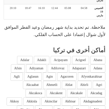
مارس
الخميس
04:58
05:08
12:44
16:10
18:47
20:10
19
مارس
ملاحظة. تم تحديد بداية شهر رمضان وعيد الفطر الموافق
لأول شوال إعتمادا على الحساب الفلكي.
أماكن أخرى في تركيا
Adalar
Adakli
Acipayam
Acigoel
Abana
Afsin
Adiyaman
Adilcevaz
Adapazari
Adana
Agli
Aglasun
Agin
Agacoren
Afyonkarahisar
Akcaabat
Ahmetli
Ahlat
Ahirli
Agri
Akcakoca
Akcakent
Akcakale
Akcadag
Akkoy
Akkisla
Akincilar
Akhisar
Akdagmadeni