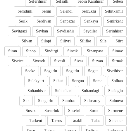
Seferihisar
Sefaatli
Sebin Karahisar
Seben
Semdinli
Selim
Selendi
Selcuklu
Sehitkamil
Serik
Serdivan
Senpazar
Senkaya
Senirkent
Seyitgazi
Seyhan
Seydisehir
Seydiler
Serinhisar
Silvan
Silopi
Silivri
Silifke
Sile
Siirt
Siran
Sinop
Sindirgi
Sincik
Sinanpasa
Simav
Sivrice
Siverek
Sivasli
Sivas
Sirvan
Sirnak
Soeke
Sogutlu
Sogutlu
Sogut
Sivrihisar
Sulakyurt
Suhut
Sorgun
Soma
Solhan
Sultanhisar
Sultanhani
Sultandagi
Sueloglu
Sur
Sungurlu
Sumbas
Sulusaray
Suluova
Susuz
Susurluk
Susehri
Suruc
Surmene
Taskent
Tarsus
Tarakli
Talas
Sutculer
Tavas
Tatvan
Tasova
Taslicay
Taskopru