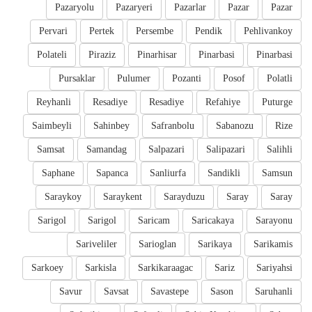
Pazaryolu
Pazaryeri
Pazarlar
Pazar
Pazar
Pervari
Pertek
Persembe
Pendik
Pehlivankoy
Polateli
Piraziz
Pinarhisar
Pinarbasi
Pinarbasi
Pursaklar
Pulumer
Pozanti
Posof
Polatli
Reyhanli
Resadiye
Resadiye
Refahiye
Puturge
Saimbeyli
Sahinbey
Safranbolu
Sabanozu
Rize
Samsat
Samandag
Salpazari
Salipazari
Salihli
Saphane
Sapanca
Sanliurfa
Sandikli
Samsun
Saraykoy
Saraykent
Sarayduzu
Saray
Saray
Sarigol
Sarigol
Saricam
Saricakaya
Sarayonu
Sariveliler
Sarioglan
Sarikaya
Sarikamis
Sarkoey
Sarkisla
Sarkikaraagac
Sariz
Sariyahsi
Savur
Savsat
Savastepe
Sason
Saruhanli