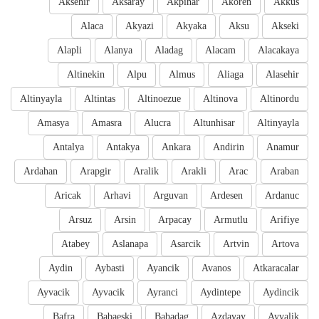
Aksehir
Aksaray
Akpinar
Akoren
Akkus
Alaca
Akyazi
Akyaka
Aksu
Akseki
Alapli
Alanya
Aladag
Alacam
Alacakaya
Altinekin
Alpu
Almus
Aliaga
Alasehir
Altinyayla
Altintas
Altinoezue
Altinova
Altinordu
Amasya
Amasra
Alucra
Altunhisar
Altinyayla
Antalya
Antakya
Ankara
Andirin
Anamur
Ardahan
Arapgir
Aralik
Arakli
Arac
Araban
Aricak
Arhavi
Arguvan
Ardesen
Ardanuc
Arsuz
Arsin
Arpacay
Armutlu
Arifiye
Atabey
Aslanapa
Asarcik
Artvin
Artova
Aydin
Aybasti
Ayancik
Avanos
Atkaracalar
Ayvacik
Ayvacik
Ayranci
Aydintepe
Aydincik
Bafra
Babaeski
Babadag
Azdavay
Ayvalik