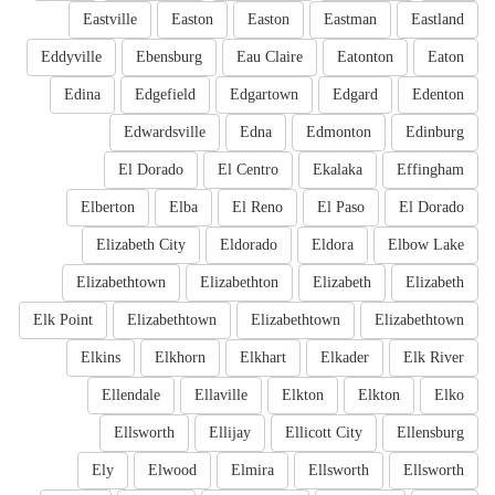
Eastville
Easton
Easton
Eastman
Eastland
Eddyville
Ebensburg
Eau Claire
Eatonton
Eaton
Edina
Edgefield
Edgartown
Edgard
Edenton
Edwardsville
Edna
Edmonton
Edinburg
El Dorado
El Centro
Ekalaka
Effingham
Elberton
Elba
El Reno
El Paso
El Dorado
Elizabeth City
Eldorado
Eldora
Elbow Lake
Elizabethtown
Elizabethton
Elizabeth
Elizabeth
Elk Point
Elizabethtown
Elizabethtown
Elizabethtown
Elkins
Elkhorn
Elkhart
Elkader
Elk River
Ellendale
Ellaville
Elkton
Elkton
Elko
Ellsworth
Ellijay
Ellicott City
Ellensburg
Ely
Elwood
Elmira
Ellsworth
Ellsworth