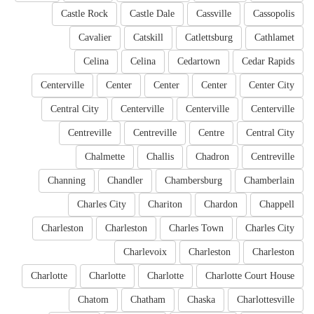
Castle Rock
Castle Dale
Cassville
Cassopolis
Cavalier
Catskill
Catlettsburg
Cathlamet
Celina
Celina
Cedartown
Cedar Rapids
Centerville
Center
Center
Center
Center City
Central City
Centerville
Centerville
Centerville
Centreville
Centreville
Centre
Central City
Chalmette
Challis
Chadron
Centreville
Channing
Chandler
Chambersburg
Chamberlain
Charles City
Chariton
Chardon
Chappell
Charleston
Charleston
Charles Town
Charles City
Charlevoix
Charleston
Charleston
Charlotte
Charlotte
Charlotte
Charlotte Court House
Chatom
Chatham
Chaska
Charlottesville