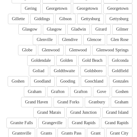
Gering
Georgetown
Georgetown
Georgetown
Gillette
Giddings
Gibson
Gettysburg
Gettysburg
Glasgow
Glasgow
Gladwin
Girard
Gilmer
Glenville
Glendive
Glencoe
Glen Rose
Globe
Glenwood
Glenwood
Glenwood Springs
Goldendale
Golden
Gold Beach
Golconda
Goliad
Goldthwaite
Goldsboro
Goldfield
Goshen
Goodland
Gooding
Goochland
Gonzales
Graham
Grafton
Grafton
Gove
Goshen
Grand Haven
Grand Forks
Granbury
Graham
Grand Marais
Grand Junction
Grand Island
Granite Falls
Grangeville
Grand Rapids
Grand Rapids
Grantsville
Grants
Grants Pass
Grant
Grant City