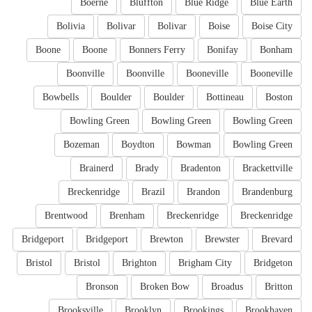
Boerne
Bluffton
Blue Ridge
Blue Earth
Bolivia
Bolivar
Bolivar
Boise
Boise City
Boone
Boone
Bonners Ferry
Bonifay
Bonham
Boonville
Boonville
Booneville
Booneville
Bowbells
Boulder
Boulder
Bottineau
Boston
Bowling Green
Bowling Green
Bowling Green
Bozeman
Boydton
Bowman
Bowling Green
Brainerd
Brady
Bradenton
Brackettville
Breckenridge
Brazil
Brandon
Brandenburg
Brentwood
Brenham
Breckenridge
Breckenridge
Bridgeport
Bridgeport
Brewton
Brewster
Brevard
Bristol
Bristol
Brighton
Brigham City
Bridgeton
Bronson
Broken Bow
Broadus
Britton
Brooksville
Brooklyn
Brookings
Brookhaven