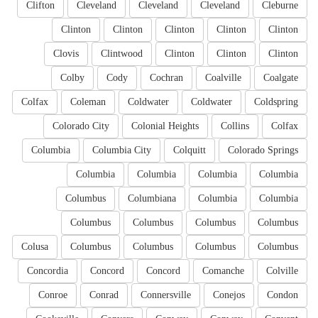
Clifton
Cleveland
Cleveland
Cleveland
Cleburne
Clinton
Clinton
Clinton
Clinton
Clinton
Clovis
Clintwood
Clinton
Clinton
Clinton
Colby
Cody
Cochran
Coalville
Coalgate
Colfax
Coleman
Coldwater
Coldwater
Coldspring
Colorado City
Colonial Heights
Collins
Colfax
Columbia
Columbia City
Colquitt
Colorado Springs
Columbia
Columbia
Columbia
Columbia
Columbus
Columbiana
Columbia
Columbia
Columbus
Columbus
Columbus
Columbus
Colusa
Columbus
Columbus
Columbus
Columbus
Concordia
Concord
Concord
Comanche
Colville
Conroe
Conrad
Connersville
Conejos
Condon