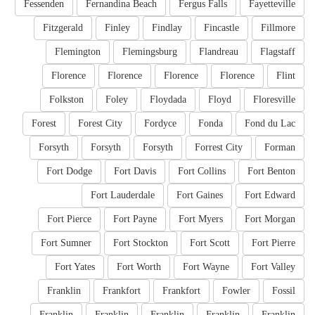
Fessenden
Fernandina Beach
Fergus Falls
Fayetteville
Fitzgerald
Finley
Findlay
Fincastle
Fillmore
Flemington
Flemingsburg
Flandreau
Flagstaff
Florence
Florence
Florence
Florence
Flint
Folkston
Foley
Floydada
Floyd
Floresville
Forest
Forest City
Fordyce
Fonda
Fond du Lac
Forsyth
Forsyth
Forsyth
Forrest City
Forman
Fort Dodge
Fort Davis
Fort Collins
Fort Benton
Fort Lauderdale
Fort Gaines
Fort Edward
Fort Pierce
Fort Payne
Fort Myers
Fort Morgan
Fort Sumner
Fort Stockton
Fort Scott
Fort Pierre
Fort Yates
Fort Worth
Fort Wayne
Fort Valley
Franklin
Frankfort
Frankfort
Fowler
Fossil
Franklin
Franklin
Franklin
Franklin
Franklin