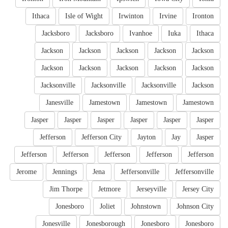
Ithaca
Isle of Wight
Irwinton
Irvine
Ironton
Jacksboro
Jacksboro
Ivanhoe
Iuka
Ithaca
Jackson
Jackson
Jackson
Jackson
Jackson
Jackson
Jackson
Jackson
Jackson
Jackson
Jacksonville
Jacksonville
Jacksonville
Jackson
Janesville
Jamestown
Jamestown
Jamestown
Jasper
Jasper
Jasper
Jasper
Jasper
Jasper
Jefferson
Jefferson City
Jayton
Jay
Jasper
Jefferson
Jefferson
Jefferson
Jefferson
Jefferson
Jerome
Jennings
Jena
Jeffersonville
Jeffersonville
Jim Thorpe
Jetmore
Jerseyville
Jersey City
Jonesboro
Joliet
Johnstown
Johnson City
Jonesville
Jonesborough
Jonesboro
Jonesboro