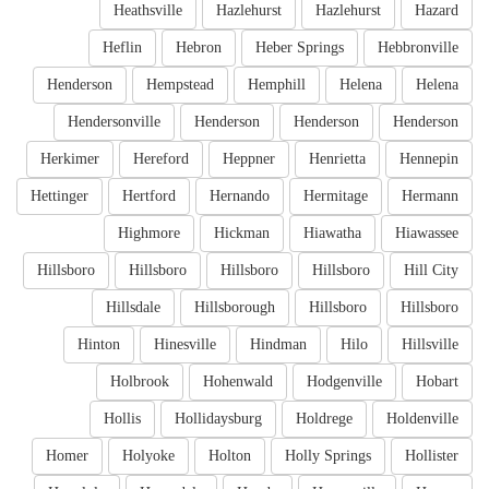
Heathsville
Hazlehurst
Hazlehurst
Hazard
Heflin
Hebron
Heber Springs
Hebbronville
Henderson
Hempstead
Hemphill
Helena
Helena
Hendersonville
Henderson
Henderson
Henderson
Herkimer
Hereford
Heppner
Henrietta
Hennepin
Hettinger
Hertford
Hernando
Hermitage
Hermann
Highmore
Hickman
Hiawatha
Hiawassee
Hillsboro
Hillsboro
Hillsboro
Hillsboro
Hill City
Hillsdale
Hillsborough
Hillsboro
Hillsboro
Hinton
Hinesville
Hindman
Hilo
Hillsville
Holbrook
Hohenwald
Hodgenville
Hobart
Hollis
Hollidaysburg
Holdrege
Holdenville
Homer
Holyoke
Holton
Holly Springs
Hollister