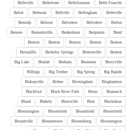
Belleville
Bellefonte
Bellefontaine
Belle Fourche
Beloit
Belmont
Bellville
Bellingham
Belleville
Bemidji
Belzoni
Belvidere
Belvidere
Belton
Benson
Bennettsville
Benkelman
Benjamin
Bend
Benton
Benton
Benton
Benton
Benton
Bernalillo
Berkeley Springs
Bentonville
Benton
Big Lake
Beulah
Bethany
Bessemer
Berryville
Billings
Big Timber
Big Spring
Big Rapids
Bishopville
Bisbee
Birmingham
Binghamton
Blackfoot
Black River Falls
Bison
Bismarck
Bland
Blakely
Blairsville
Blair
Blackshear
Bloomington
Bloomfield
Bloomfield
Bloomfield
Blountville
Blountstown
Bloomsburg
Bloomington