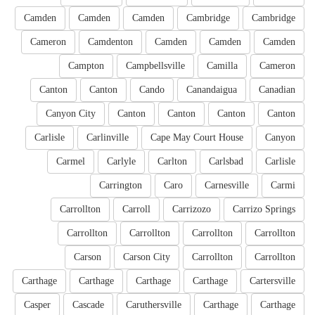
Camden
Camden
Camden
Cambridge
Cambridge
Cameron
Camdenton
Camden
Camden
Camden
Campton
Campbellsville
Camilla
Cameron
Canton
Canton
Cando
Canandaigua
Canadian
Canyon City
Canton
Canton
Canton
Canton
Carlisle
Carlinville
Cape May Court House
Canyon
Carmel
Carlyle
Carlton
Carlsbad
Carlisle
Carrington
Caro
Carnesville
Carmi
Carrollton
Carroll
Carrizozo
Carrizo Springs
Carrollton
Carrollton
Carrollton
Carrollton
Carson
Carson City
Carrollton
Carrollton
Carthage
Carthage
Carthage
Carthage
Cartersville
Casper
Cascade
Caruthersville
Carthage
Carthage