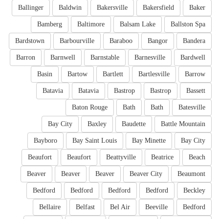
Ballinger
Baldwin
Bakersville
Bakersfield
Baker
Bamberg
Baltimore
Balsam Lake
Ballston Spa
Bardstown
Barbourville
Baraboo
Bangor
Bandera
Barron
Barnwell
Barnstable
Barnesville
Bardwell
Basin
Bartow
Bartlett
Bartlesville
Barrow
Batavia
Batavia
Bastrop
Bastrop
Bassett
Baton Rouge
Bath
Bath
Batesville
Bay City
Baxley
Baudette
Battle Mountain
Bayboro
Bay Saint Louis
Bay Minette
Bay City
Beaufort
Beaufort
Beattyville
Beatrice
Beach
Beaver
Beaver
Beaver
Beaver City
Beaumont
Bedford
Bedford
Bedford
Bedford
Beckley
Bellaire
Belfast
Bel Air
Beeville
Bedford