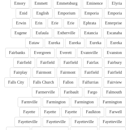
Emory
Emmett
Emmetsburg
Eminence
Elyria
Enid
English
Emporium
Emporia
Emporia
Erwin
Erin
Erie
Erie
Ephrata
Enterprise
Eugene
Eufaula
Estherville
Estancia
Escanaba
Eutaw
Eureka
Eureka
Eureka
Eureka
Fairbanks
Evergreen
Everett
Evansville
Evanston
Fairfield
Fairfield
Fairfield
Fairfax
Fairbury
Fairplay
Fairmont
Fairmont
Fairfield
Fairfield
Falls City
Falls Church
Fallon
Falfurrias
Fairview
Farmerville
Faribault
Fargo
Falmouth
Farmville
Farmington
Farmington
Farmington
Fayette
Fayette
Fayette
Faulkton
Farwell
Fayetteville
Fayetteville
Fayetteville
Fayetteville