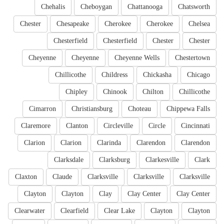
Chehalis
Cheboygan
Chattanooga
Chatsworth
Chester
Chesapeake
Cherokee
Cherokee
Chelsea
Chesterfield
Chesterfield
Chester
Chester
Cheyenne
Cheyenne
Cheyenne Wells
Chestertown
Chillicothe
Childress
Chickasha
Chicago
Chipley
Chinook
Chilton
Chillicothe
Cimarron
Christiansburg
Choteau
Chippewa Falls
Claremore
Clanton
Circleville
Circle
Cincinnati
Clarion
Clarion
Clarinda
Clarendon
Clarendon
Clarksdale
Clarksburg
Clarkesville
Clark
Claxton
Claude
Clarksville
Clarksville
Clarksville
Clayton
Clayton
Clay
Clay Center
Clay Center
Clearwater
Clearfield
Clear Lake
Clayton
Clayton