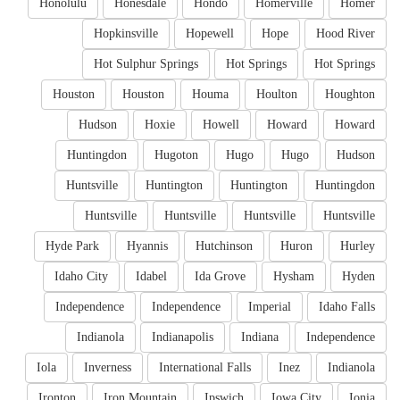
Honolulu
Honesdale
Hondo
Homerville
Homer
Hopkinsville
Hopewell
Hope
Hood River
Hot Sulphur Springs
Hot Springs
Hot Springs
Houston
Houston
Houma
Houlton
Houghton
Hudson
Hoxie
Howell
Howard
Howard
Huntingdon
Hugoton
Hugo
Hugo
Hudson
Huntsville
Huntington
Huntington
Huntingdon
Huntsville
Huntsville
Huntsville
Huntsville
Hyde Park
Hyannis
Hutchinson
Huron
Hurley
Idaho City
Idabel
Ida Grove
Hysham
Hyden
Independence
Independence
Imperial
Idaho Falls
Indianola
Indianapolis
Indiana
Independence
Iola
Inverness
International Falls
Inez
Indianola
Ironton
Iron Mountain
Ipswich
Iowa City
Ionia