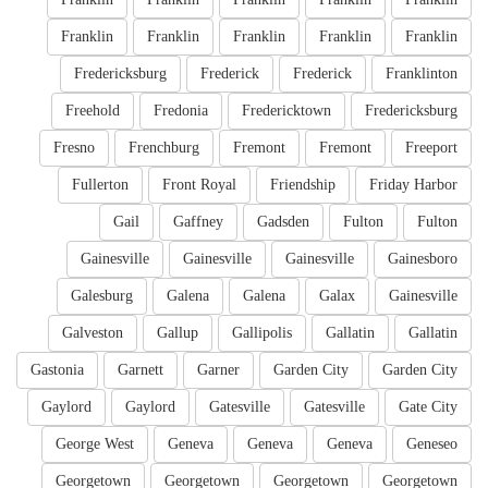
Franklin
Franklin
Franklin
Franklin
Franklin
Fredericksburg
Frederick
Frederick
Franklinton
Freehold
Fredonia
Fredericktown
Fredericksburg
Fresno
Frenchburg
Fremont
Fremont
Freeport
Fullerton
Front Royal
Friendship
Friday Harbor
Gail
Gaffney
Gadsden
Fulton
Fulton
Gainesville
Gainesville
Gainesville
Gainesboro
Galesburg
Galena
Galena
Galax
Gainesville
Galveston
Gallup
Gallipolis
Gallatin
Gallatin
Gastonia
Garnett
Garner
Garden City
Garden City
Gaylord
Gaylord
Gatesville
Gatesville
Gate City
George West
Geneva
Geneva
Geneva
Geneseo
Georgetown
Georgetown
Georgetown
Georgetown