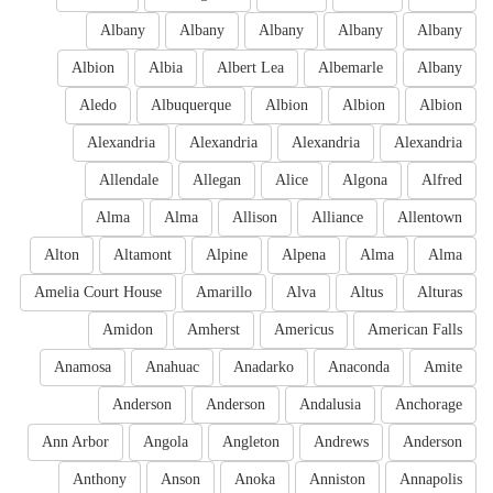
Albany
Albany
Albany
Albany
Albany
Albion
Albia
Albert Lea
Albemarle
Albany
Aledo
Albuquerque
Albion
Albion
Albion
Alexandria
Alexandria
Alexandria
Alexandria
Allendale
Allegan
Alice
Algona
Alfred
Alma
Alma
Allison
Alliance
Allentown
Alton
Altamont
Alpine
Alpena
Alma
Alma
Amelia Court House
Amarillo
Alva
Altus
Alturas
Amidon
Amherst
Americus
American Falls
Anamosa
Anahuac
Anadarko
Anaconda
Amite
Anderson
Anderson
Andalusia
Anchorage
Ann Arbor
Angola
Angleton
Andrews
Anderson
Anthony
Anson
Anoka
Anniston
Annapolis