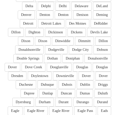
Delta
Delphi
Delhi
Delaware
DeLand
Denver
Denton
Denton
Denison
Deming
Detroit
Detroit Lakes
Des Moines
DeRidder
Dillon
Dighton
Dickinson
Dickens
Devils Lake
Dixon
Dixon
Dinwiddie
Dimmitt
Dillon
Donaldsonville
Dodgeville
Dodge City
Dobson
Double Springs
Dothan
Doniphan
Donalsonville
Dover
Dove Creek
Douglasville
Douglas
Douglas
Dresden
Doylestown
Downieville
Dover
Dover
Duchesne
Dubuque
Dubois
Dublin
Driggs
Dupree
Dunlap
Duncan
Dumas
Duluth
Dyersburg
Durham
Durant
Durango
Durand
Eagle
Eagle River
Eagle River
Eagle Pass
Eads