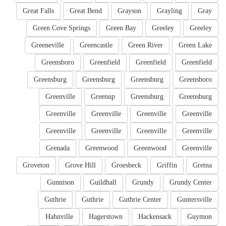
Great Falls
Great Bend
Grayson
Grayling
Gray
Green Cove Springs
Green Bay
Greeley
Greeley
Greeneville
Greencastle
Green River
Green Lake
Greensboro
Greenfield
Greenfield
Greenfield
Greensburg
Greensburg
Greensburg
Greensboro
Greenville
Greenup
Greensburg
Greensburg
Greenville
Greenville
Greenville
Greenville
Greenville
Greenville
Greenville
Greenville
Grenada
Greenwood
Greenwood
Greenville
Groveton
Grove Hill
Groesbeck
Griffin
Gretna
Gunnison
Guildhall
Grundy
Grundy Center
Guthrie
Guthrie
Guthrie Center
Guntersville
Hahnville
Hagerstown
Hackensack
Guymon