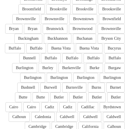
Broomfield
Brookville
Brookville
Brooksville
Brownsville
Brownsville
Brownstown
Brownfield
Bryan
Bryan
Brunswick
Brownwood
Brownsville
Buckingham
Buckhannon
Buchanan
Bryson City
Buffalo
Buffalo
Buena Vista
Buena Vista
Bucyrus
Bunnell
Buffalo
Buffalo
Buffalo
Buffalo
Burlington
Burley
Burkesville
Burke
Burgaw
Burlington
Burlington
Burlington
Burlington
Bushnell
Burwell
Burnsville
Burns
Burnet
Butte
Butte
Butler
Butler
Butler
Butler
Cairo
Cairo
Cadiz
Cadiz
Cadillac
Byrdstown
Calhoun
Caledonia
Caldwell
Caldwell
Caldwell
Cambridge
Cambridge
California
Calhoun