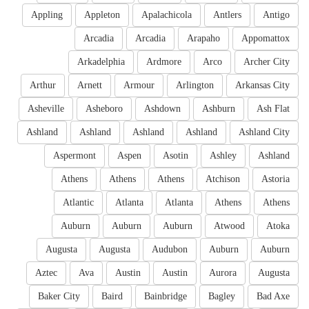
Appling
Appleton
Apalachicola
Antlers
Antigo
Arcadia
Arcadia
Arapaho
Appomattox
Arkadelphia
Ardmore
Arco
Archer City
Arthur
Arnett
Armour
Arlington
Arkansas City
Asheville
Asheboro
Ashdown
Ashburn
Ash Flat
Ashland
Ashland
Ashland
Ashland
Ashland City
Aspermont
Aspen
Asotin
Ashley
Ashland
Athens
Athens
Athens
Atchison
Astoria
Atlantic
Atlanta
Atlanta
Athens
Athens
Auburn
Auburn
Auburn
Atwood
Atoka
Augusta
Augusta
Audubon
Auburn
Auburn
Aztec
Ava
Austin
Austin
Aurora
Augusta
Baker City
Baird
Bainbridge
Bagley
Bad Axe