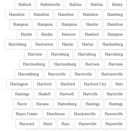
Hallock
Hallettsville
Halifax
Halifax
Hailey
Hamilton
Hamilton
Hamilton
Hamilton
Hamburg
Hampton
Hampton
Hampton
Hamlin
Hamilton
Hardin
Hardin
Hanover
Hanford
Hampton
Harrisburg
Harlowton
Harlan
Harlan
Hardinsburg
Harrison
Harrisburg
Harrisburg
Harrisburg
Harrisonburg
Harrisonburg
Harrison
Harrison
Harrodsburg
Harrisville
Harrisville
Harrisonville
Hartington
Hartford
Hartford
Hartford City
Hart
Hastings
Haskell
Hartwell
Hartville
Hartsville
Havre
Havana
Hattiesburg
Hastings
Hastings
Hayes Center
Hawthorne
Hawkinsville
Hawesville
Hayward
Hayti
Hays
Hayneville
Hayesville