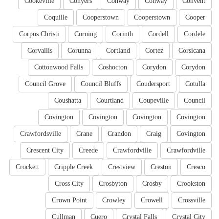
Cookeville
Conyers
Conway
Conway
Convent
Coquille
Cooperstown
Cooperstown
Cooper
Corpus Christi
Corning
Corinth
Cordell
Cordele
Corvallis
Corunna
Cortland
Cortez
Corsicana
Cottonwood Falls
Coshocton
Corydon
Corydon
Council Grove
Council Bluffs
Coudersport
Cotulla
Coushatta
Courtland
Coupeville
Council
Covington
Covington
Covington
Covington
Crawfordsville
Crane
Crandon
Craig
Covington
Crescent City
Creede
Crawfordville
Crawfordville
Crockett
Cripple Creek
Crestview
Creston
Cresco
Cross City
Crosbyton
Crosby
Crookston
Crown Point
Crowley
Crowell
Crossville
Cullman
Cuero
Crystal Falls
Crystal City