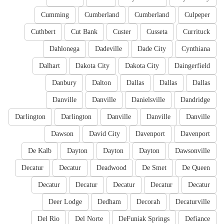
Cumming
Cumberland
Cumberland
Culpeper
Cuthbert
Cut Bank
Custer
Cusseta
Currituck
Dahlonega
Dadeville
Dade City
Cynthiana
Dalhart
Dakota City
Dakota City
Daingerfield
Danbury
Dalton
Dallas
Dallas
Dallas
Danville
Danville
Danielsville
Dandridge
Darlington
Darlington
Danville
Danville
Danville
Dawson
David City
Davenport
Davenport
De Kalb
Dayton
Dayton
Dayton
Dawsonville
Decatur
Decatur
Deadwood
De Smet
De Queen
Decatur
Decatur
Decatur
Decatur
Decatur
Deer Lodge
Dedham
Decorah
Decaturville
Del Rio
Del Norte
DeFuniak Springs
Defiance