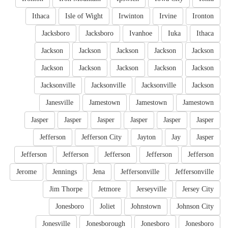
Ithaca
Isle of Wight
Irwinton
Irvine
Ironton
Jacksboro
Jacksboro
Ivanhoe
Iuka
Ithaca
Jackson
Jackson
Jackson
Jackson
Jackson
Jackson
Jackson
Jackson
Jackson
Jackson
Jacksonville
Jacksonville
Jacksonville
Jackson
Janesville
Jamestown
Jamestown
Jamestown
Jasper
Jasper
Jasper
Jasper
Jasper
Jasper
Jefferson
Jefferson City
Jayton
Jay
Jasper
Jefferson
Jefferson
Jefferson
Jefferson
Jefferson
Jerome
Jennings
Jena
Jeffersonville
Jeffersonville
Jim Thorpe
Jetmore
Jerseyville
Jersey City
Jonesboro
Joliet
Johnstown
Johnson City
Jonesville
Jonesborough
Jonesboro
Jonesboro