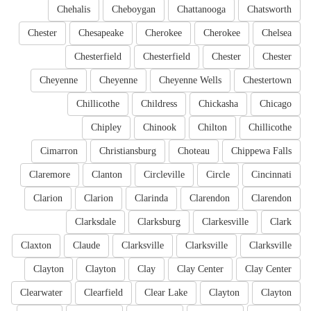
Chehalis
Cheboygan
Chattanooga
Chatsworth
Chester
Chesapeake
Cherokee
Cherokee
Chelsea
Chesterfield
Chesterfield
Chester
Chester
Cheyenne
Cheyenne
Cheyenne Wells
Chestertown
Chillicothe
Childress
Chickasha
Chicago
Chipley
Chinook
Chilton
Chillicothe
Cimarron
Christiansburg
Choteau
Chippewa Falls
Claremore
Clanton
Circleville
Circle
Cincinnati
Clarion
Clarion
Clarinda
Clarendon
Clarendon
Clarksdale
Clarksburg
Clarkesville
Clark
Claxton
Claude
Clarksville
Clarksville
Clarksville
Clayton
Clayton
Clay
Clay Center
Clay Center
Clearwater
Clearfield
Clear Lake
Clayton
Clayton