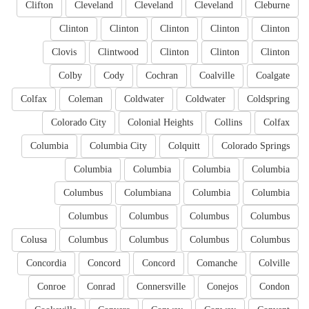
Clifton
Cleveland
Cleveland
Cleveland
Cleburne
Clinton
Clinton
Clinton
Clinton
Clinton
Clovis
Clintwood
Clinton
Clinton
Clinton
Colby
Cody
Cochran
Coalville
Coalgate
Colfax
Coleman
Coldwater
Coldwater
Coldspring
Colorado City
Colonial Heights
Collins
Colfax
Columbia
Columbia City
Colquitt
Colorado Springs
Columbia
Columbia
Columbia
Columbia
Columbus
Columbiana
Columbia
Columbia
Columbus
Columbus
Columbus
Columbus
Colusa
Columbus
Columbus
Columbus
Columbus
Concordia
Concord
Concord
Comanche
Colville
Conroe
Conrad
Connersville
Conejos
Condon