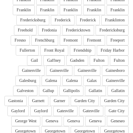
Franklin
Franklin
Franklin
Franklin
Franklin
Fredericksburg
Frederick
Frederick
Franklinton
Freehold
Fredonia
Fredericktown
Fredericksburg
Fresno
Frenchburg
Fremont
Fremont
Freeport
Fullerton
Front Royal
Friendship
Friday Harbor
Gail
Gaffney
Gadsden
Fulton
Fulton
Gainesville
Gainesville
Gainesville
Gainesboro
Galesburg
Galena
Galena
Galax
Gainesville
Galveston
Gallup
Gallipolis
Gallatin
Gallatin
Gastonia
Garnett
Garner
Garden City
Garden City
Gaylord
Gaylord
Gatesville
Gatesville
Gate City
George West
Geneva
Geneva
Geneva
Geneseo
Georgetown
Georgetown
Georgetown
Georgetown