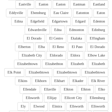
Eastville
Easton
Easton
Eastman
Eastland
Eddyville
Ebensburg
Eau Claire
Eatonton
Eaton
Edina
Edgefield
Edgartown
Edgard
Edenton
Edwardsville
Edna
Edmonton
Edinburg
El Dorado
El Centro
Ekalaka
Effingham
Elberton
Elba
El Reno
El Paso
El Dorado
Elizabeth City
Eldorado
Eldora
Elbow Lake
Elizabethtown
Elizabethton
Elizabeth
Elizabeth
Elk Point
Elizabethtown
Elizabethtown
Elizabethtown
Elkins
Elkhorn
Elkhart
Elkader
Elk River
Ellendale
Ellaville
Elkton
Elkton
Elko
Ellsworth
Ellijay
Ellicott City
Ellensburg
Ely
Elwood
Elmira
Ellsworth
Ellsworth