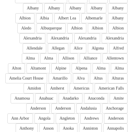
Albany
Albany
Albany
Albany
Albany
Albion
Albia
Albert Lea
Albemarle
Albany
Aledo
Albuquerque
Albion
Albion
Albion
Alexandria
Alexandria
Alexandria
Alexandria
Allendale
Allegan
Alice
Algona
Alfred
Alma
Alma
Allison
Alliance
Allentown
Alton
Altamont
Alpine
Alpena
Alma
Alma
Amelia Court House
Amarillo
Alva
Altus
Alturas
Amidon
Amherst
Americus
American Falls
Anamosa
Anahuac
Anadarko
Anaconda
Amite
Anderson
Anderson
Andalusia
Anchorage
Ann Arbor
Angola
Angleton
Andrews
Anderson
Anthony
Anson
Anoka
Anniston
Annapolis