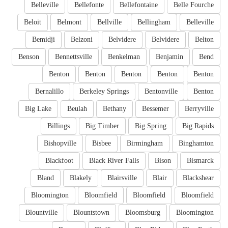
Belleville
Bellefonte
Bellefontaine
Belle Fourche
Beloit
Belmont
Bellville
Bellingham
Belleville
Bemidji
Belzoni
Belvidere
Belvidere
Belton
Benson
Bennettsville
Benkelman
Benjamin
Bend
Benton
Benton
Benton
Benton
Benton
Bernalillo
Berkeley Springs
Bentonville
Benton
Big Lake
Beulah
Bethany
Bessemer
Berryville
Billings
Big Timber
Big Spring
Big Rapids
Bishopville
Bisbee
Birmingham
Binghamton
Blackfoot
Black River Falls
Bison
Bismarck
Bland
Blakely
Blairsville
Blair
Blackshear
Bloomington
Bloomfield
Bloomfield
Bloomfield
Blountville
Blountstown
Bloomsburg
Bloomington