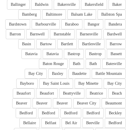
Ballinger
Baldwin
Bakersville
Bakersfield
Baker
Bamberg
Baltimore
Balsam Lake
Ballston Spa
Bardstown
Barbourville
Baraboo
Bangor
Bandera
Barron
Barnwell
Barnstable
Barnesville
Bardwell
Basin
Bartow
Bartlett
Bartlesville
Barrow
Batavia
Batavia
Bastrop
Bastrop
Bassett
Baton Rouge
Bath
Bath
Batesville
Bay City
Baxley
Baudette
Battle Mountain
Bayboro
Bay Saint Louis
Bay Minette
Bay City
Beaufort
Beaufort
Beattyville
Beatrice
Beach
Beaver
Beaver
Beaver
Beaver City
Beaumont
Bedford
Bedford
Bedford
Bedford
Beckley
Bellaire
Belfast
Bel Air
Beeville
Bedford