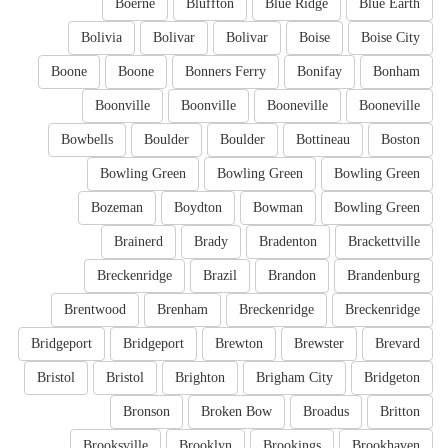
Boerne
Bluffton
Blue Ridge
Blue Earth
Bolivia
Bolivar
Bolivar
Boise
Boise City
Boone
Boone
Bonners Ferry
Bonifay
Bonham
Boonville
Boonville
Booneville
Booneville
Bowbells
Boulder
Boulder
Bottineau
Boston
Bowling Green
Bowling Green
Bowling Green
Bozeman
Boydton
Bowman
Bowling Green
Brainerd
Brady
Bradenton
Brackettville
Breckenridge
Brazil
Brandon
Brandenburg
Brentwood
Brenham
Breckenridge
Breckenridge
Bridgeport
Bridgeport
Brewton
Brewster
Brevard
Bristol
Bristol
Brighton
Brigham City
Bridgeton
Bronson
Broken Bow
Broadus
Britton
Brooksville
Brooklyn
Brookings
Brookhaven