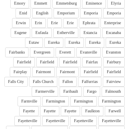
Emory
Emmett
Emmetsburg
Eminence
Elyria
Enid
English
Emporium
Emporia
Emporia
Erwin
Erin
Erie
Erie
Ephrata
Enterprise
Eugene
Eufaula
Estherville
Estancia
Escanaba
Eutaw
Eureka
Eureka
Eureka
Eureka
Fairbanks
Evergreen
Everett
Evansville
Evanston
Fairfield
Fairfield
Fairfield
Fairfax
Fairbury
Fairplay
Fairmont
Fairmont
Fairfield
Fairfield
Falls City
Falls Church
Fallon
Falfurrias
Fairview
Farmerville
Faribault
Fargo
Falmouth
Farmville
Farmington
Farmington
Farmington
Fayette
Fayette
Fayette
Faulkton
Farwell
Fayetteville
Fayetteville
Fayetteville
Fayetteville