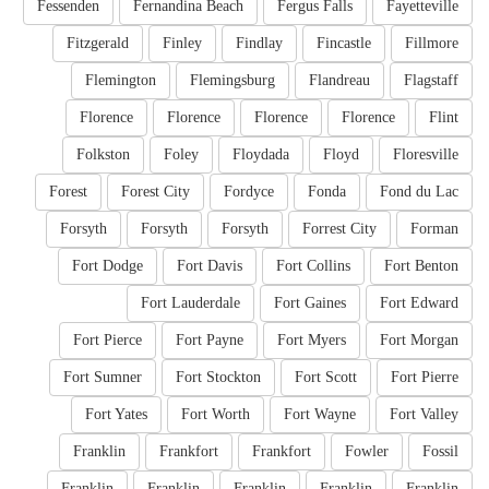
Fessenden
Fernandina Beach
Fergus Falls
Fayetteville
Fitzgerald
Finley
Findlay
Fincastle
Fillmore
Flemington
Flemingsburg
Flandreau
Flagstaff
Florence
Florence
Florence
Florence
Flint
Folkston
Foley
Floydada
Floyd
Floresville
Forest
Forest City
Fordyce
Fonda
Fond du Lac
Forsyth
Forsyth
Forsyth
Forrest City
Forman
Fort Dodge
Fort Davis
Fort Collins
Fort Benton
Fort Lauderdale
Fort Gaines
Fort Edward
Fort Pierce
Fort Payne
Fort Myers
Fort Morgan
Fort Sumner
Fort Stockton
Fort Scott
Fort Pierre
Fort Yates
Fort Worth
Fort Wayne
Fort Valley
Franklin
Frankfort
Frankfort
Fowler
Fossil
Franklin
Franklin
Franklin
Franklin
Franklin