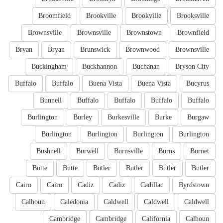
Broomfield
Brookville
Brookville
Brooksville
Brownsville
Brownsville
Brownstown
Brownfield
Bryan
Bryan
Brunswick
Brownwood
Brownsville
Buckingham
Buckhannon
Buchanan
Bryson City
Buffalo
Buffalo
Buena Vista
Buena Vista
Bucyrus
Bunnell
Buffalo
Buffalo
Buffalo
Buffalo
Burlington
Burley
Burkesville
Burke
Burgaw
Burlington
Burlington
Burlington
Burlington
Bushnell
Burwell
Burnsville
Burns
Burnet
Butte
Butte
Butler
Butler
Butler
Butler
Cairo
Cairo
Cadiz
Cadiz
Cadillac
Byrdstown
Calhoun
Caledonia
Caldwell
Caldwell
Caldwell
Cambridge
Cambridge
California
Calhoun