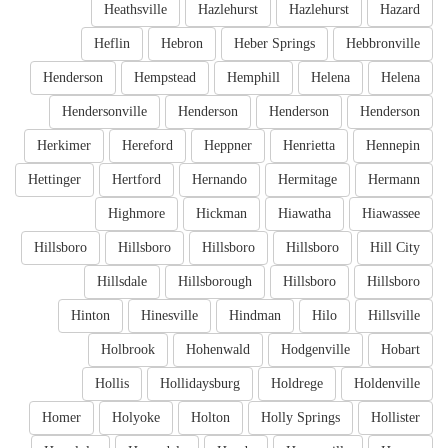
Heathsville
Hazlehurst
Hazlehurst
Hazard
Heflin
Hebron
Heber Springs
Hebbronville
Henderson
Hempstead
Hemphill
Helena
Helena
Hendersonville
Henderson
Henderson
Henderson
Herkimer
Hereford
Heppner
Henrietta
Hennepin
Hettinger
Hertford
Hernando
Hermitage
Hermann
Highmore
Hickman
Hiawatha
Hiawassee
Hillsboro
Hillsboro
Hillsboro
Hillsboro
Hill City
Hillsdale
Hillsborough
Hillsboro
Hillsboro
Hinton
Hinesville
Hindman
Hilo
Hillsville
Holbrook
Hohenwald
Hodgenville
Hobart
Hollis
Hollidaysburg
Holdrege
Holdenville
Homer
Holyoke
Holton
Holly Springs
Hollister