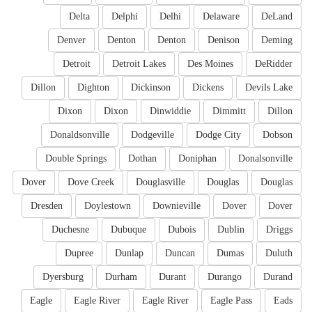
Delta
Delphi
Delhi
Delaware
DeLand
Denver
Denton
Denton
Denison
Deming
Detroit
Detroit Lakes
Des Moines
DeRidder
Dillon
Dighton
Dickinson
Dickens
Devils Lake
Dixon
Dixon
Dinwiddie
Dimmitt
Dillon
Donaldsonville
Dodgeville
Dodge City
Dobson
Double Springs
Dothan
Doniphan
Donalsonville
Dover
Dove Creek
Douglasville
Douglas
Douglas
Dresden
Doylestown
Downieville
Dover
Dover
Duchesne
Dubuque
Dubois
Dublin
Driggs
Dupree
Dunlap
Duncan
Dumas
Duluth
Dyersburg
Durham
Durant
Durango
Durand
Eagle
Eagle River
Eagle River
Eagle Pass
Eads