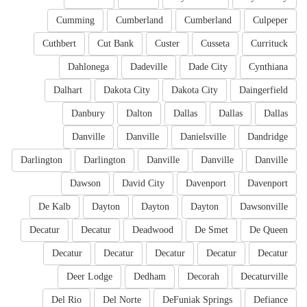
Cumming
Cumberland
Cumberland
Culpeper
Cuthbert
Cut Bank
Custer
Cusseta
Currituck
Dahlonega
Dadeville
Dade City
Cynthiana
Dalhart
Dakota City
Dakota City
Daingerfield
Danbury
Dalton
Dallas
Dallas
Dallas
Danville
Danville
Danielsville
Dandridge
Darlington
Darlington
Danville
Danville
Danville
Dawson
David City
Davenport
Davenport
De Kalb
Dayton
Dayton
Dayton
Dawsonville
Decatur
Decatur
Deadwood
De Smet
De Queen
Decatur
Decatur
Decatur
Decatur
Decatur
Deer Lodge
Dedham
Decorah
Decaturville
Del Rio
Del Norte
DeFuniak Springs
Defiance