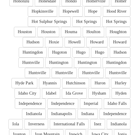
Honolulu
Honesdale
Hondo
Homerville
Homer
Hopkinsville
Hopewell
Hope
Hood River
Hot Sulphur Springs
Hot Springs
Hot Springs
Houston
Houston
Houma
Houlton
Houghton
Hudson
Hoxie
Howell
Howard
Howard
Huntingdon
Hugoton
Hugo
Hugo
Hudson
Huntsville
Huntington
Huntington
Huntingdon
Huntsville
Huntsville
Huntsville
Huntsville
Hyde Park
Hyannis
Hutchinson
Huron
Hurley
Idaho City
Idabel
Ida Grove
Hysham
Hyden
Independence
Independence
Imperial
Idaho Falls
Indianola
Indianapolis
Indiana
Independence
Iola
Inverness
International Falls
Inez
Indianola
Ironton
Iron Mountain
Ipswich
Iowa City
Ionia