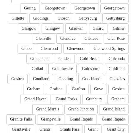
Gering
Georgetown
Georgetown
Georgetown
Gillette
Giddings
Gibson
Gettysburg
Gettysburg
Glasgow
Glasgow
Gladwin
Girard
Gilmer
Glenville
Glendive
Glencoe
Glen Rose
Globe
Glenwood
Glenwood
Glenwood Springs
Goldendale
Golden
Gold Beach
Golconda
Goliad
Goldthwaite
Goldsboro
Goldfield
Goshen
Goodland
Gooding
Goochland
Gonzales
Graham
Grafton
Grafton
Gove
Goshen
Grand Haven
Grand Forks
Granbury
Graham
Grand Marais
Grand Junction
Grand Island
Granite Falls
Grangeville
Grand Rapids
Grand Rapids
Grantsville
Grants
Grants Pass
Grant
Grant City