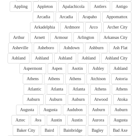
Appling
Appleton
Apalachicola
Antlers
Antigo
Arcadia
Arcadia
Arapaho
Appomattox
Arkadelphia
Ardmore
Arco
Archer City
Arthur
Arnett
Armour
Arlington
Arkansas City
Asheville
Asheboro
Ashdown
Ashburn
Ash Flat
Ashland
Ashland
Ashland
Ashland
Ashland City
Aspermont
Aspen
Asotin
Ashley
Ashland
Athens
Athens
Athens
Atchison
Astoria
Atlantic
Atlanta
Atlanta
Athens
Athens
Auburn
Auburn
Auburn
Atwood
Atoka
Augusta
Augusta
Audubon
Auburn
Auburn
Aztec
Ava
Austin
Austin
Aurora
Augusta
Baker City
Baird
Bainbridge
Bagley
Bad Axe