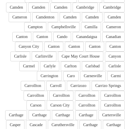
Camden
Camden
Camden
Cambridge
Cambridge
Cameron
Camdenton
Camden
Camden
Camden
Campton
Campbellsville
Camilla
Cameron
Canton
Canton
Cando
Canandaigua
Canadian
Canyon City
Canton
Canton
Canton
Canton
Carlisle
Carlinville
Cape May Court House
Canyon
Carmel
Carlyle
Carlton
Carlsbad
Carlisle
Carrington
Caro
Carnesville
Carmi
Carrollton
Carroll
Carrizozo
Carrizo Springs
Carrollton
Carrollton
Carrollton
Carrollton
Carson
Carson City
Carrollton
Carrollton
Carthage
Carthage
Carthage
Carthage
Cartersville
Casper
Cascade
Caruthersville
Carthage
Carthage