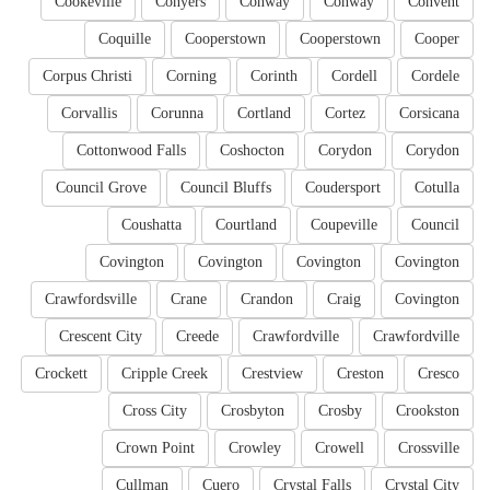
Cookeville
Conyers
Conway
Conway
Convent
Coquille
Cooperstown
Cooperstown
Cooper
Corpus Christi
Corning
Corinth
Cordell
Cordele
Corvallis
Corunna
Cortland
Cortez
Corsicana
Cottonwood Falls
Coshocton
Corydon
Corydon
Council Grove
Council Bluffs
Coudersport
Cotulla
Coushatta
Courtland
Coupeville
Council
Covington
Covington
Covington
Covington
Crawfordsville
Crane
Crandon
Craig
Covington
Crescent City
Creede
Crawfordville
Crawfordville
Crockett
Cripple Creek
Crestview
Creston
Cresco
Cross City
Crosbyton
Crosby
Crookston
Crown Point
Crowley
Crowell
Crossville
Cullman
Cuero
Crystal Falls
Crystal City