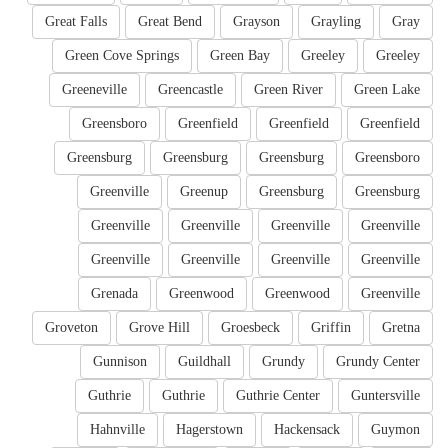
Great Falls
Great Bend
Grayson
Grayling
Gray
Green Cove Springs
Green Bay
Greeley
Greeley
Greeneville
Greencastle
Green River
Green Lake
Greensboro
Greenfield
Greenfield
Greenfield
Greensburg
Greensburg
Greensburg
Greensboro
Greenville
Greenup
Greensburg
Greensburg
Greenville
Greenville
Greenville
Greenville
Greenville
Greenville
Greenville
Greenville
Grenada
Greenwood
Greenwood
Greenville
Groveton
Grove Hill
Groesbeck
Griffin
Gretna
Gunnison
Guildhall
Grundy
Grundy Center
Guthrie
Guthrie
Guthrie Center
Guntersville
Hahnville
Hagerstown
Hackensack
Guymon