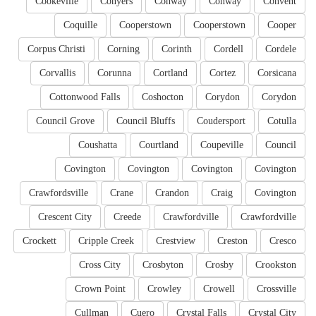
Cookeville
Conyers
Conway
Conway
Convent
Coquille
Cooperstown
Cooperstown
Cooper
Corpus Christi
Corning
Corinth
Cordell
Cordele
Corvallis
Corunna
Cortland
Cortez
Corsicana
Cottonwood Falls
Coshocton
Corydon
Corydon
Council Grove
Council Bluffs
Coudersport
Cotulla
Coushatta
Courtland
Coupeville
Council
Covington
Covington
Covington
Covington
Crawfordsville
Crane
Crandon
Craig
Covington
Crescent City
Creede
Crawfordville
Crawfordville
Crockett
Cripple Creek
Crestview
Creston
Cresco
Cross City
Crosbyton
Crosby
Crookston
Crown Point
Crowley
Crowell
Crossville
Cullman
Cuero
Crystal Falls
Crystal City