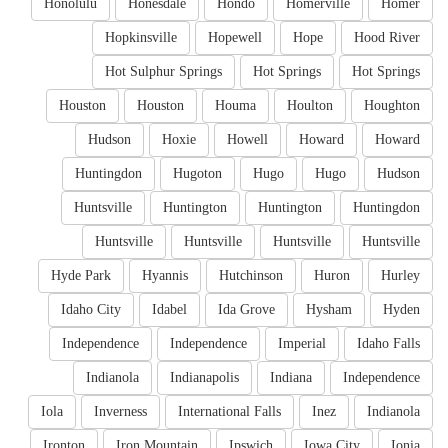
Honolulu
Honesdale
Hondo
Homerville
Homer
Hopkinsville
Hopewell
Hope
Hood River
Hot Sulphur Springs
Hot Springs
Hot Springs
Houston
Houston
Houma
Houlton
Houghton
Hudson
Hoxie
Howell
Howard
Howard
Huntingdon
Hugoton
Hugo
Hugo
Hudson
Huntsville
Huntington
Huntington
Huntingdon
Huntsville
Huntsville
Huntsville
Huntsville
Hyde Park
Hyannis
Hutchinson
Huron
Hurley
Idaho City
Idabel
Ida Grove
Hysham
Hyden
Independence
Independence
Imperial
Idaho Falls
Indianola
Indianapolis
Indiana
Independence
Iola
Inverness
International Falls
Inez
Indianola
Ironton
Iron Mountain
Ipswich
Iowa City
Ionia