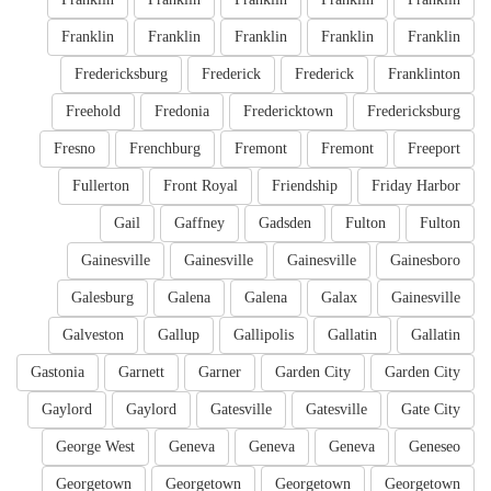
Franklin
Franklin
Franklin
Franklin
Franklin
Fredericksburg
Frederick
Frederick
Franklinton
Freehold
Fredonia
Fredericktown
Fredericksburg
Fresno
Frenchburg
Fremont
Fremont
Freeport
Fullerton
Front Royal
Friendship
Friday Harbor
Gail
Gaffney
Gadsden
Fulton
Fulton
Gainesville
Gainesville
Gainesville
Gainesboro
Galesburg
Galena
Galena
Galax
Gainesville
Galveston
Gallup
Gallipolis
Gallatin
Gallatin
Gastonia
Garnett
Garner
Garden City
Garden City
Gaylord
Gaylord
Gatesville
Gatesville
Gate City
George West
Geneva
Geneva
Geneva
Geneseo
Georgetown
Georgetown
Georgetown
Georgetown