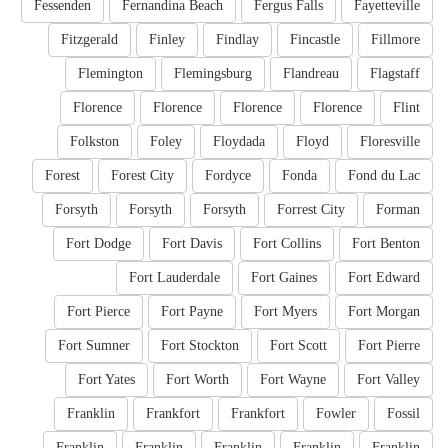
Fessenden
Fernandina Beach
Fergus Falls
Fayetteville
Fitzgerald
Finley
Findlay
Fincastle
Fillmore
Flemington
Flemingsburg
Flandreau
Flagstaff
Florence
Florence
Florence
Florence
Flint
Folkston
Foley
Floydada
Floyd
Floresville
Forest
Forest City
Fordyce
Fonda
Fond du Lac
Forsyth
Forsyth
Forsyth
Forrest City
Forman
Fort Dodge
Fort Davis
Fort Collins
Fort Benton
Fort Lauderdale
Fort Gaines
Fort Edward
Fort Pierce
Fort Payne
Fort Myers
Fort Morgan
Fort Sumner
Fort Stockton
Fort Scott
Fort Pierre
Fort Yates
Fort Worth
Fort Wayne
Fort Valley
Franklin
Frankfort
Frankfort
Fowler
Fossil
Franklin
Franklin
Franklin
Franklin
Franklin