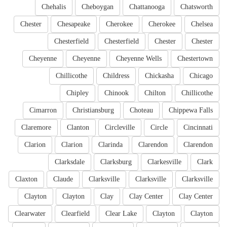
Chehalis
Cheboygan
Chattanooga
Chatsworth
Chester
Chesapeake
Cherokee
Cherokee
Chelsea
Chesterfield
Chesterfield
Chester
Chester
Cheyenne
Cheyenne
Cheyenne Wells
Chestertown
Chillicothe
Childress
Chickasha
Chicago
Chipley
Chinook
Chilton
Chillicothe
Cimarron
Christiansburg
Choteau
Chippewa Falls
Claremore
Clanton
Circleville
Circle
Cincinnati
Clarion
Clarion
Clarinda
Clarendon
Clarendon
Clarksdale
Clarksburg
Clarkesville
Clark
Claxton
Claude
Clarksville
Clarksville
Clarksville
Clayton
Clayton
Clay
Clay Center
Clay Center
Clearwater
Clearfield
Clear Lake
Clayton
Clayton