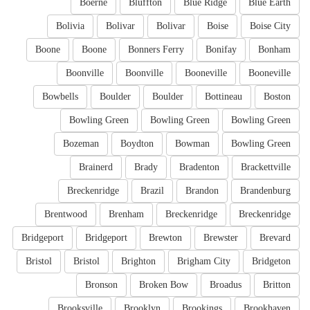
Boerne
Bluffton
Blue Ridge
Blue Earth
Bolivia
Bolivar
Bolivar
Boise
Boise City
Boone
Boone
Bonners Ferry
Bonifay
Bonham
Boonville
Boonville
Booneville
Booneville
Bowbells
Boulder
Boulder
Bottineau
Boston
Bowling Green
Bowling Green
Bowling Green
Bozeman
Boydton
Bowman
Bowling Green
Brainerd
Brady
Bradenton
Brackettville
Breckenridge
Brazil
Brandon
Brandenburg
Brentwood
Brenham
Breckenridge
Breckenridge
Bridgeport
Bridgeport
Brewton
Brewster
Brevard
Bristol
Bristol
Brighton
Brigham City
Bridgeton
Bronson
Broken Bow
Broadus
Britton
Brooksville
Brooklyn
Brookings
Brookhaven