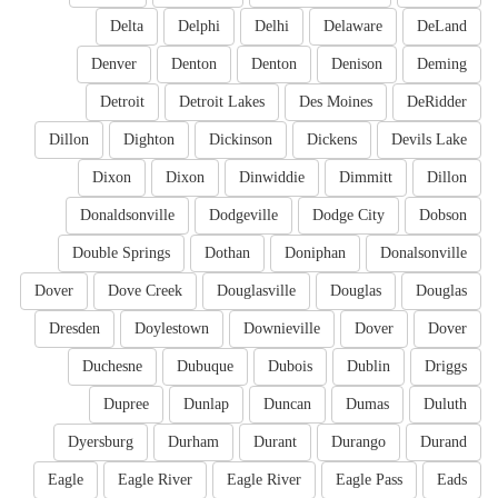
Delta
Delphi
Delhi
Delaware
DeLand
Denver
Denton
Denton
Denison
Deming
Detroit
Detroit Lakes
Des Moines
DeRidder
Dillon
Dighton
Dickinson
Dickens
Devils Lake
Dixon
Dixon
Dinwiddie
Dimmitt
Dillon
Donaldsonville
Dodgeville
Dodge City
Dobson
Double Springs
Dothan
Doniphan
Donalsonville
Dover
Dove Creek
Douglasville
Douglas
Douglas
Dresden
Doylestown
Downieville
Dover
Dover
Duchesne
Dubuque
Dubois
Dublin
Driggs
Dupree
Dunlap
Duncan
Dumas
Duluth
Dyersburg
Durham
Durant
Durango
Durand
Eagle
Eagle River
Eagle River
Eagle Pass
Eads