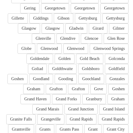
Gering
Georgetown
Georgetown
Georgetown
Gillette
Giddings
Gibson
Gettysburg
Gettysburg
Glasgow
Glasgow
Gladwin
Girard
Gilmer
Glenville
Glendive
Glencoe
Glen Rose
Globe
Glenwood
Glenwood
Glenwood Springs
Goldendale
Golden
Gold Beach
Golconda
Goliad
Goldthwaite
Goldsboro
Goldfield
Goshen
Goodland
Gooding
Goochland
Gonzales
Graham
Grafton
Grafton
Gove
Goshen
Grand Haven
Grand Forks
Granbury
Graham
Grand Marais
Grand Junction
Grand Island
Granite Falls
Grangeville
Grand Rapids
Grand Rapids
Grantsville
Grants
Grants Pass
Grant
Grant City