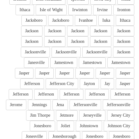
Ithaca
Isle of Wight
Irwinton
Irvine
Ironton
Jacksboro
Jacksboro
Ivanhoe
Iuka
Ithaca
Jackson
Jackson
Jackson
Jackson
Jackson
Jackson
Jackson
Jackson
Jackson
Jackson
Jacksonville
Jacksonville
Jacksonville
Jackson
Janesville
Jamestown
Jamestown
Jamestown
Jasper
Jasper
Jasper
Jasper
Jasper
Jasper
Jefferson
Jefferson City
Jayton
Jay
Jasper
Jefferson
Jefferson
Jefferson
Jefferson
Jefferson
Jerome
Jennings
Jena
Jeffersonville
Jeffersonville
Jim Thorpe
Jetmore
Jerseyville
Jersey City
Jonesboro
Joliet
Johnstown
Johnson City
Jonesville
Jonesborough
Jonesboro
Jonesboro