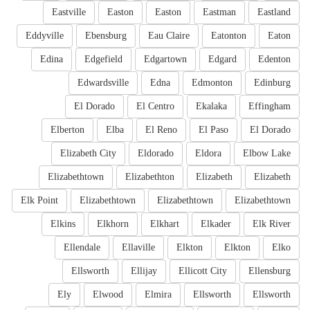
Eastville
Easton
Easton
Eastman
Eastland
Eddyville
Ebensburg
Eau Claire
Eatonton
Eaton
Edina
Edgefield
Edgartown
Edgard
Edenton
Edwardsville
Edna
Edmonton
Edinburg
El Dorado
El Centro
Ekalaka
Effingham
Elberton
Elba
El Reno
El Paso
El Dorado
Elizabeth City
Eldorado
Eldora
Elbow Lake
Elizabethtown
Elizabethton
Elizabeth
Elizabeth
Elk Point
Elizabethtown
Elizabethtown
Elizabethtown
Elkins
Elkhorn
Elkhart
Elkader
Elk River
Ellendale
Ellaville
Elkton
Elkton
Elko
Ellsworth
Ellijay
Ellicott City
Ellensburg
Ely
Elwood
Elmira
Ellsworth
Ellsworth