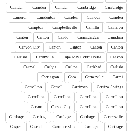
Camden
Camden
Camden
Cambridge
Cambridge
Cameron
Camdenton
Camden
Camden
Camden
Campton
Campbellsville
Camilla
Cameron
Canton
Canton
Cando
Canandaigua
Canadian
Canyon City
Canton
Canton
Canton
Canton
Carlisle
Carlinville
Cape May Court House
Canyon
Carmel
Carlyle
Carlton
Carlsbad
Carlisle
Carrington
Caro
Carnesville
Carmi
Carrollton
Carroll
Carrizozo
Carrizo Springs
Carrollton
Carrollton
Carrollton
Carrollton
Carson
Carson City
Carrollton
Carrollton
Carthage
Carthage
Carthage
Carthage
Cartersville
Casper
Cascade
Caruthersville
Carthage
Carthage