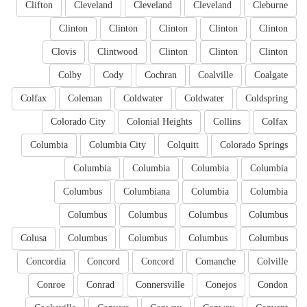
Clifton
Cleveland
Cleveland
Cleveland
Cleburne
Clinton
Clinton
Clinton
Clinton
Clinton
Clovis
Clintwood
Clinton
Clinton
Clinton
Colby
Cody
Cochran
Coalville
Coalgate
Colfax
Coleman
Coldwater
Coldwater
Coldspring
Colorado City
Colonial Heights
Collins
Colfax
Columbia
Columbia City
Colquitt
Colorado Springs
Columbia
Columbia
Columbia
Columbia
Columbus
Columbiana
Columbia
Columbia
Columbus
Columbus
Columbus
Columbus
Colusa
Columbus
Columbus
Columbus
Columbus
Concordia
Concord
Concord
Comanche
Colville
Conroe
Conrad
Connersville
Conejos
Condon