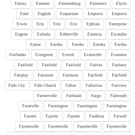
Emory
Emmett
Emmetsburg
Eminence
Elyria
Enid
English
Emporium
Emporia
Emporia
Erwin
Erin
Erie
Erie
Ephrata
Enterprise
Eugene
Eufaula
Estherville
Estancia
Escanaba
Eutaw
Eureka
Eureka
Eureka
Eureka
Fairbanks
Evergreen
Everett
Evansville
Evanston
Fairfield
Fairfield
Fairfield
Fairfax
Fairbury
Fairplay
Fairmont
Fairmont
Fairfield
Fairfield
Falls City
Falls Church
Fallon
Falfurrias
Fairview
Farmerville
Faribault
Fargo
Falmouth
Farmville
Farmington
Farmington
Farmington
Fayette
Fayette
Fayette
Faulkton
Farwell
Fayetteville
Fayetteville
Fayetteville
Fayetteville