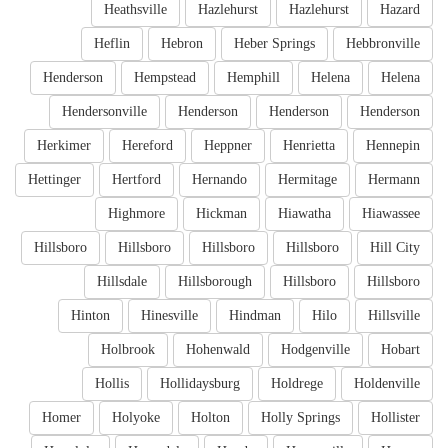
Heathsville
Hazlehurst
Hazlehurst
Hazard
Heflin
Hebron
Heber Springs
Hebbronville
Henderson
Hempstead
Hemphill
Helena
Helena
Hendersonville
Henderson
Henderson
Henderson
Herkimer
Hereford
Heppner
Henrietta
Hennepin
Hettinger
Hertford
Hernando
Hermitage
Hermann
Highmore
Hickman
Hiawatha
Hiawassee
Hillsboro
Hillsboro
Hillsboro
Hillsboro
Hill City
Hillsdale
Hillsborough
Hillsboro
Hillsboro
Hinton
Hinesville
Hindman
Hilo
Hillsville
Holbrook
Hohenwald
Hodgenville
Hobart
Hollis
Hollidaysburg
Holdrege
Holdenville
Homer
Holyoke
Holton
Holly Springs
Hollister