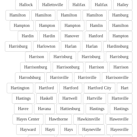
Hallock
Hallettsville
Halifax
Halifax
Hailey
Hamilton
Hamilton
Hamilton
Hamilton
Hamburg
Hampton
Hampton
Hampton
Hamlin
Hamilton
Hardin
Hardin
Hanover
Hanford
Hampton
Harrisburg
Harlowton
Harlan
Harlan
Hardinsburg
Harrison
Harrisburg
Harrisburg
Harrisburg
Harrisonburg
Harrisonburg
Harrison
Harrison
Harrodsburg
Harrisville
Harrisville
Harrisonville
Hartington
Hartford
Hartford
Hartford City
Hart
Hastings
Haskell
Hartwell
Hartville
Hartsville
Havre
Havana
Hattiesburg
Hastings
Hastings
Hayes Center
Hawthorne
Hawkinsville
Hawesville
Hayward
Hayti
Hays
Hayneville
Hayesville