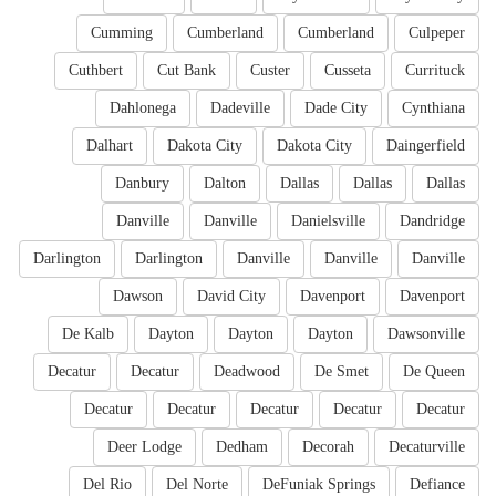
Cumming
Cumberland
Cumberland
Culpeper
Cuthbert
Cut Bank
Custer
Cusseta
Currituck
Dahlonega
Dadeville
Dade City
Cynthiana
Dalhart
Dakota City
Dakota City
Daingerfield
Danbury
Dalton
Dallas
Dallas
Dallas
Danville
Danville
Danielsville
Dandridge
Darlington
Darlington
Danville
Danville
Danville
Dawson
David City
Davenport
Davenport
De Kalb
Dayton
Dayton
Dayton
Dawsonville
Decatur
Decatur
Deadwood
De Smet
De Queen
Decatur
Decatur
Decatur
Decatur
Decatur
Deer Lodge
Dedham
Decorah
Decaturville
Del Rio
Del Norte
DeFuniak Springs
Defiance