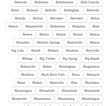
Belleville
Bellefonte
Bellefontaine
Belle Fourche
Beloit
Belmont
Bellville
Bellingham
Belleville
Bemidji
Belzoni
Belvidere
Belvidere
Belton
Benson
Bennettsville
Benkelman
Benjamin
Bend
Benton
Benton
Benton
Benton
Benton
Bernalillo
Berkeley Springs
Bentonville
Benton
Big Lake
Beulah
Bethany
Bessemer
Berryville
Billings
Big Timber
Big Spring
Big Rapids
Bishopville
Bisbee
Birmingham
Binghamton
Blackfoot
Black River Falls
Bison
Bismarck
Bland
Blakely
Blairsville
Blair
Blackshear
Bloomington
Bloomfield
Bloomfield
Bloomfield
Blountville
Blountstown
Bloomsburg
Bloomington