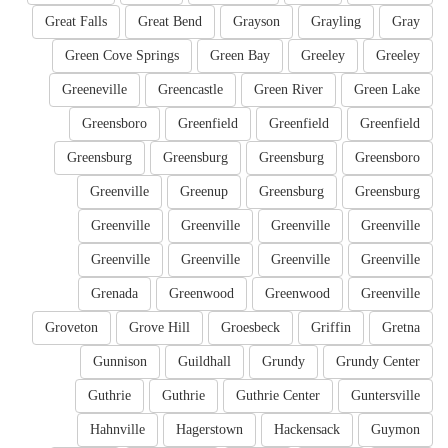
Great Falls
Great Bend
Grayson
Grayling
Gray
Green Cove Springs
Green Bay
Greeley
Greeley
Greeneville
Greencastle
Green River
Green Lake
Greensboro
Greenfield
Greenfield
Greenfield
Greensburg
Greensburg
Greensburg
Greensboro
Greenville
Greenup
Greensburg
Greensburg
Greenville
Greenville
Greenville
Greenville
Greenville
Greenville
Greenville
Greenville
Grenada
Greenwood
Greenwood
Greenville
Groveton
Grove Hill
Groesbeck
Griffin
Gretna
Gunnison
Guildhall
Grundy
Grundy Center
Guthrie
Guthrie
Guthrie Center
Guntersville
Hahnville
Hagerstown
Hackensack
Guymon