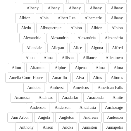
Albany
Albany
Albany
Albany
Albany
Albion
Albia
Albert Lea
Albemarle
Albany
Aledo
Albuquerque
Albion
Albion
Albion
Alexandria
Alexandria
Alexandria
Alexandria
Allendale
Allegan
Alice
Algona
Alfred
Alma
Alma
Allison
Alliance
Allentown
Alton
Altamont
Alpine
Alpena
Alma
Alma
Amelia Court House
Amarillo
Alva
Altus
Alturas
Amidon
Amherst
Americus
American Falls
Anamosa
Anahuac
Anadarko
Anaconda
Amite
Anderson
Anderson
Andalusia
Anchorage
Ann Arbor
Angola
Angleton
Andrews
Anderson
Anthony
Anson
Anoka
Anniston
Annapolis