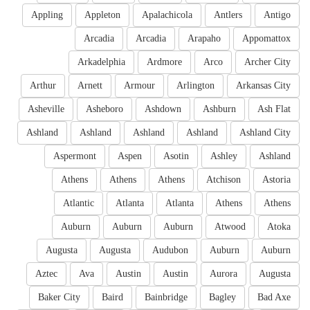
Appling
Appleton
Apalachicola
Antlers
Antigo
Arcadia
Arcadia
Arapaho
Appomattox
Arkadelphia
Ardmore
Arco
Archer City
Arthur
Arnett
Armour
Arlington
Arkansas City
Asheville
Asheboro
Ashdown
Ashburn
Ash Flat
Ashland
Ashland
Ashland
Ashland
Ashland City
Aspermont
Aspen
Asotin
Ashley
Ashland
Athens
Athens
Athens
Atchison
Astoria
Atlantic
Atlanta
Atlanta
Athens
Athens
Auburn
Auburn
Auburn
Atwood
Atoka
Augusta
Augusta
Audubon
Auburn
Auburn
Aztec
Ava
Austin
Austin
Aurora
Augusta
Baker City
Baird
Bainbridge
Bagley
Bad Axe