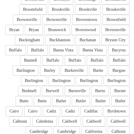
Broomfield
Brookville
Brookville
Brooksville
Brownsville
Brownsville
Brownstown
Brownfield
Bryan
Bryan
Brunswick
Brownwood
Brownsville
Buckingham
Buckhannon
Buchanan
Bryson City
Buffalo
Buffalo
Buena Vista
Buena Vista
Bucyrus
Bunnell
Buffalo
Buffalo
Buffalo
Buffalo
Burlington
Burley
Burkesville
Burke
Burgaw
Burlington
Burlington
Burlington
Burlington
Bushnell
Burwell
Burnsville
Burns
Burnet
Butte
Butte
Butler
Butler
Butler
Butler
Cairo
Cairo
Cadiz
Cadiz
Cadillac
Byrdstown
Calhoun
Caledonia
Caldwell
Caldwell
Caldwell
Cambridge
Cambridge
California
Calhoun