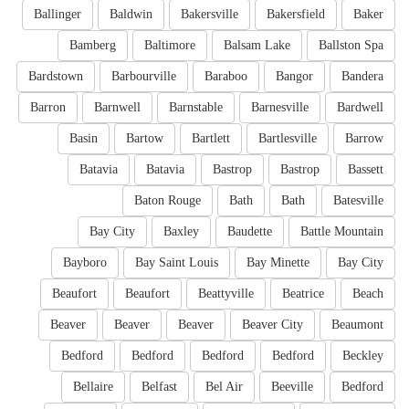
Ballinger
Baldwin
Bakersville
Bakersfield
Baker
Bamberg
Baltimore
Balsam Lake
Ballston Spa
Bardstown
Barbourville
Baraboo
Bangor
Bandera
Barron
Barnwell
Barnstable
Barnesville
Bardwell
Basin
Bartow
Bartlett
Bartlesville
Barrow
Batavia
Batavia
Bastrop
Bastrop
Bassett
Baton Rouge
Bath
Bath
Batesville
Bay City
Baxley
Baudette
Battle Mountain
Bayboro
Bay Saint Louis
Bay Minette
Bay City
Beaufort
Beaufort
Beattyville
Beatrice
Beach
Beaver
Beaver
Beaver
Beaver City
Beaumont
Bedford
Bedford
Bedford
Bedford
Beckley
Bellaire
Belfast
Bel Air
Beeville
Bedford