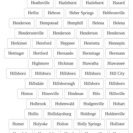
Heathsville
Hazlehurst
Hazlehurst
Hazard
Heflin
Hebron
Heber Springs
Hebbronville
Henderson
Hempstead
Hemphill
Helena
Helena
Hendersonville
Henderson
Henderson
Henderson
Herkimer
Hereford
Heppner
Henrietta
Hennepin
Hettinger
Hertford
Hernando
Hermitage
Hermann
Highmore
Hickman
Hiawatha
Hiawassee
Hillsboro
Hillsboro
Hillsboro
Hillsboro
Hill City
Hillsdale
Hillsborough
Hillsboro
Hillsboro
Hinton
Hinesville
Hindman
Hilo
Hillsville
Holbrook
Hohenwald
Hodgenville
Hobart
Hollis
Hollidaysburg
Holdrege
Holdenville
Homer
Holyoke
Holton
Holly Springs
Hollister