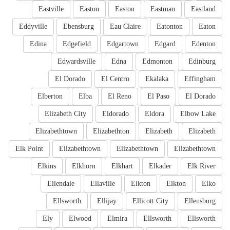
Eastville
Easton
Easton
Eastman
Eastland
Eddyville
Ebensburg
Eau Claire
Eatonton
Eaton
Edina
Edgefield
Edgartown
Edgard
Edenton
Edwardsville
Edna
Edmonton
Edinburg
El Dorado
El Centro
Ekalaka
Effingham
Elberton
Elba
El Reno
El Paso
El Dorado
Elizabeth City
Eldorado
Eldora
Elbow Lake
Elizabethtown
Elizabethton
Elizabeth
Elizabeth
Elk Point
Elizabethtown
Elizabethtown
Elizabethtown
Elkins
Elkhorn
Elkhart
Elkader
Elk River
Ellendale
Ellaville
Elkton
Elkton
Elko
Ellsworth
Ellijay
Ellicott City
Ellensburg
Ely
Elwood
Elmira
Ellsworth
Ellsworth