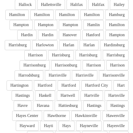
Hallock
Hallettsville
Halifax
Halifax
Hailey
Hamilton
Hamilton
Hamilton
Hamilton
Hamburg
Hampton
Hampton
Hampton
Hamlin
Hamilton
Hardin
Hardin
Hanover
Hanford
Hampton
Harrisburg
Harlowton
Harlan
Harlan
Hardinsburg
Harrison
Harrisburg
Harrisburg
Harrisburg
Harrisonburg
Harrisonburg
Harrison
Harrison
Harrodsburg
Harrisville
Harrisville
Harrisonville
Hartington
Hartford
Hartford
Hartford City
Hart
Hastings
Haskell
Hartwell
Hartville
Hartsville
Havre
Havana
Hattiesburg
Hastings
Hastings
Hayes Center
Hawthorne
Hawkinsville
Hawesville
Hayward
Hayti
Hays
Hayneville
Hayesville