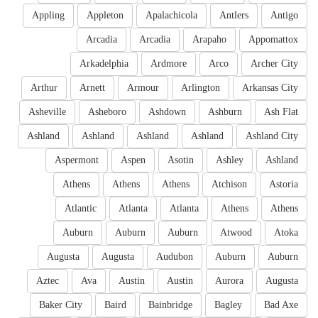
Appling
Appleton
Apalachicola
Antlers
Antigo
Arcadia
Arcadia
Arapaho
Appomattox
Arkadelphia
Ardmore
Arco
Archer City
Arthur
Arnett
Armour
Arlington
Arkansas City
Asheville
Asheboro
Ashdown
Ashburn
Ash Flat
Ashland
Ashland
Ashland
Ashland
Ashland City
Aspermont
Aspen
Asotin
Ashley
Ashland
Athens
Athens
Athens
Atchison
Astoria
Atlantic
Atlanta
Atlanta
Athens
Athens
Auburn
Auburn
Auburn
Atwood
Atoka
Augusta
Augusta
Audubon
Auburn
Auburn
Aztec
Ava
Austin
Austin
Aurora
Augusta
Baker City
Baird
Bainbridge
Bagley
Bad Axe