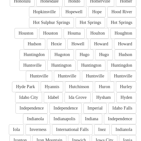
Honolulu
Honesdale
Hondo
Homerville
Homer
Hopkinsville
Hopewell
Hope
Hood River
Hot Sulphur Springs
Hot Springs
Hot Springs
Houston
Houston
Houma
Houlton
Houghton
Hudson
Hoxie
Howell
Howard
Howard
Huntingdon
Hugoton
Hugo
Hugo
Hudson
Huntsville
Huntington
Huntington
Huntingdon
Huntsville
Huntsville
Huntsville
Huntsville
Hyde Park
Hyannis
Hutchinson
Huron
Hurley
Idaho City
Idabel
Ida Grove
Hysham
Hyden
Independence
Independence
Imperial
Idaho Falls
Indianola
Indianapolis
Indiana
Independence
Iola
Inverness
International Falls
Inez
Indianola
Ironton
Iron Mountain
Ipswich
Iowa City
Ionia