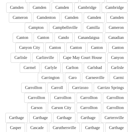
Camden
Camden
Camden
Cambridge
Cambridge
Cameron
Camdenton
Camden
Camden
Camden
Campton
Campbellsville
Camilla
Cameron
Canton
Canton
Cando
Canandaigua
Canadian
Canyon City
Canton
Canton
Canton
Canton
Carlisle
Carlinville
Cape May Court House
Canyon
Carmel
Carlyle
Carlton
Carlsbad
Carlisle
Carrington
Caro
Carnesville
Carmi
Carrollton
Carroll
Carrizozo
Carrizo Springs
Carrollton
Carrollton
Carrollton
Carrollton
Carson
Carson City
Carrollton
Carrollton
Carthage
Carthage
Carthage
Carthage
Cartersville
Casper
Cascade
Caruthersville
Carthage
Carthage