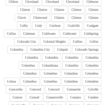
Clifton
Cleveland
Cleveland
Cleveland
Cleburne
Clinton
Clinton
Clinton
Clinton
Clinton
Clovis
Clintwood
Clinton
Clinton
Clinton
Colby
Cody
Cochran
Coalville
Coalgate
Colfax
Coleman
Coldwater
Coldwater
Coldspring
Colorado City
Colonial Heights
Collins
Colfax
Columbia
Columbia City
Colquitt
Colorado Springs
Columbia
Columbia
Columbia
Columbia
Columbus
Columbiana
Columbia
Columbia
Columbus
Columbus
Columbus
Columbus
Colusa
Columbus
Columbus
Columbus
Columbus
Concordia
Concord
Concord
Comanche
Colville
Conroe
Conrad
Connersville
Conejos
Condon