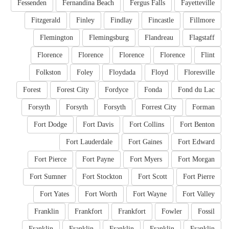
Fessenden
Fernandina Beach
Fergus Falls
Fayetteville
Fitzgerald
Finley
Findlay
Fincastle
Fillmore
Flemington
Flemingsburg
Flandreau
Flagstaff
Florence
Florence
Florence
Florence
Flint
Folkston
Foley
Floydada
Floyd
Floresville
Forest
Forest City
Fordyce
Fonda
Fond du Lac
Forsyth
Forsyth
Forsyth
Forrest City
Forman
Fort Dodge
Fort Davis
Fort Collins
Fort Benton
Fort Lauderdale
Fort Gaines
Fort Edward
Fort Pierce
Fort Payne
Fort Myers
Fort Morgan
Fort Sumner
Fort Stockton
Fort Scott
Fort Pierre
Fort Yates
Fort Worth
Fort Wayne
Fort Valley
Franklin
Frankfort
Frankfort
Fowler
Fossil
Franklin
Franklin
Franklin
Franklin
Franklin