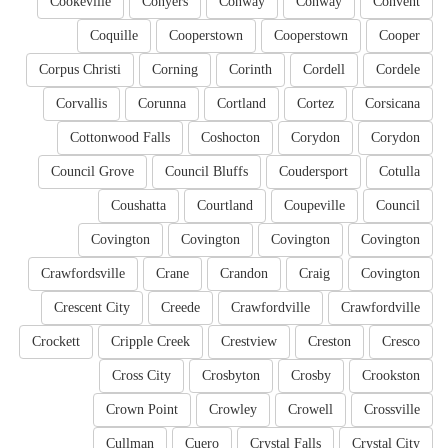
Cookeville
Conyers
Conway
Conway
Convent
Coquille
Cooperstown
Cooperstown
Cooper
Corpus Christi
Corning
Corinth
Cordell
Cordele
Corvallis
Corunna
Cortland
Cortez
Corsicana
Cottonwood Falls
Coshocton
Corydon
Corydon
Council Grove
Council Bluffs
Coudersport
Cotulla
Coushatta
Courtland
Coupeville
Council
Covington
Covington
Covington
Covington
Crawfordsville
Crane
Crandon
Craig
Covington
Crescent City
Creede
Crawfordville
Crawfordville
Crockett
Cripple Creek
Crestview
Creston
Cresco
Cross City
Crosbyton
Crosby
Crookston
Crown Point
Crowley
Crowell
Crossville
Cullman
Cuero
Crystal Falls
Crystal City