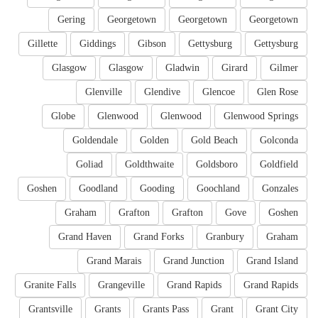
Gering
Georgetown
Georgetown
Georgetown
Gillette
Giddings
Gibson
Gettysburg
Gettysburg
Glasgow
Glasgow
Gladwin
Girard
Gilmer
Glenville
Glendive
Glencoe
Glen Rose
Globe
Glenwood
Glenwood
Glenwood Springs
Goldendale
Golden
Gold Beach
Golconda
Goliad
Goldthwaite
Goldsboro
Goldfield
Goshen
Goodland
Gooding
Goochland
Gonzales
Graham
Grafton
Grafton
Gove
Goshen
Grand Haven
Grand Forks
Granbury
Graham
Grand Marais
Grand Junction
Grand Island
Granite Falls
Grangeville
Grand Rapids
Grand Rapids
Grantsville
Grants
Grants Pass
Grant
Grant City