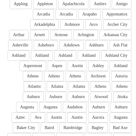
Appling
Appleton
Apalachicola
Antlers
Antigo
Arcadia
Arcadia
Arapaho
Appomattox
Arkadelphia
Ardmore
Arco
Archer City
Arthur
Arnett
Armour
Arlington
Arkansas City
Asheville
Asheboro
Ashdown
Ashburn
Ash Flat
Ashland
Ashland
Ashland
Ashland
Ashland City
Aspermont
Aspen
Asotin
Ashley
Ashland
Athens
Athens
Athens
Atchison
Astoria
Atlantic
Atlanta
Atlanta
Athens
Athens
Auburn
Auburn
Auburn
Atwood
Atoka
Augusta
Augusta
Audubon
Auburn
Auburn
Aztec
Ava
Austin
Austin
Aurora
Augusta
Baker City
Baird
Bainbridge
Bagley
Bad Axe