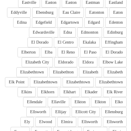
Eastville
Easton
Easton
Eastman
Eastland
Eddyville
Ebensburg
Eau Claire
Eatonton
Eaton
Edina
Edgefield
Edgartown
Edgard
Edenton
Edwardsville
Edna
Edmonton
Edinburg
El Dorado
El Centro
Ekalaka
Effingham
Elberton
Elba
El Reno
El Paso
El Dorado
Elizabeth City
Eldorado
Eldora
Elbow Lake
Elizabethtown
Elizabethton
Elizabeth
Elizabeth
Elk Point
Elizabethtown
Elizabethtown
Elizabethtown
Elkins
Elkhorn
Elkhart
Elkader
Elk River
Ellendale
Ellaville
Elkton
Elkton
Elko
Ellsworth
Ellijay
Ellicott City
Ellensburg
Ely
Elwood
Elmira
Ellsworth
Ellsworth