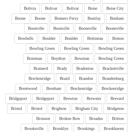
Bolivia
Bolivar
Bolivar
Boise
Boise City
Boone
Boone
Bonners Ferry
Bonifay
Bonham
Boonville
Boonville
Booneville
Booneville
Bowbells
Boulder
Boulder
Bottineau
Boston
Bowling Green
Bowling Green
Bowling Green
Bozeman
Boydton
Bowman
Bowling Green
Brainerd
Brady
Bradenton
Brackettville
Breckenridge
Brazil
Brandon
Brandenburg
Brentwood
Brenham
Breckenridge
Breckenridge
Bridgeport
Bridgeport
Brewton
Brewster
Brevard
Bristol
Bristol
Brighton
Brigham City
Bridgeton
Bronson
Broken Bow
Broadus
Britton
Brooksville
Brooklyn
Brookings
Brookhaven