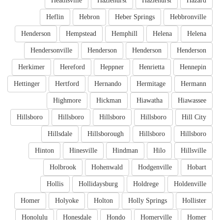
Heathsville
Hazlehurst
Hazlehurst
Hazard
Heflin
Hebron
Heber Springs
Hebbronville
Henderson
Hempstead
Hemphill
Helena
Helena
Hendersonville
Henderson
Henderson
Henderson
Herkimer
Hereford
Heppner
Henrietta
Hennepin
Hettinger
Hertford
Hernando
Hermitage
Hermann
Highmore
Hickman
Hiawatha
Hiawassee
Hillsboro
Hillsboro
Hillsboro
Hillsboro
Hill City
Hillsdale
Hillsborough
Hillsboro
Hillsboro
Hinton
Hinesville
Hindman
Hilo
Hillsville
Holbrook
Hohenwald
Hodgenville
Hobart
Hollis
Hollidaysburg
Holdrege
Holdenville
Homer
Holyoke
Holton
Holly Springs
Hollister
Honolulu
Honesdale
Hondo
Homerville
Homer