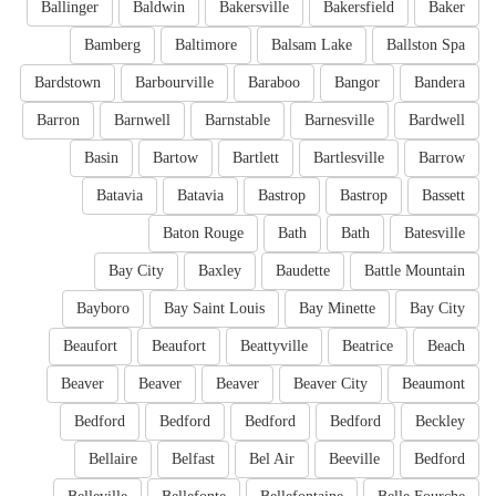
Ballinger
Baldwin
Bakersville
Bakersfield
Baker
Bamberg
Baltimore
Balsam Lake
Ballston Spa
Bardstown
Barbourville
Baraboo
Bangor
Bandera
Barron
Barnwell
Barnstable
Barnesville
Bardwell
Basin
Bartow
Bartlett
Bartlesville
Barrow
Batavia
Batavia
Bastrop
Bastrop
Bassett
Baton Rouge
Bath
Bath
Batesville
Bay City
Baxley
Baudette
Battle Mountain
Bayboro
Bay Saint Louis
Bay Minette
Bay City
Beaufort
Beaufort
Beattyville
Beatrice
Beach
Beaver
Beaver
Beaver
Beaver City
Beaumont
Bedford
Bedford
Bedford
Bedford
Beckley
Bellaire
Belfast
Bel Air
Beeville
Bedford