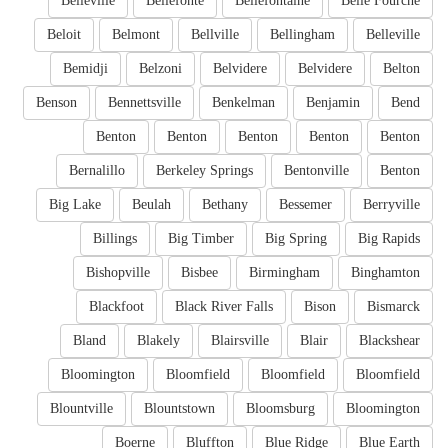
Belleville
Bellefonte
Bellefontaine
Belle Fourche
Beloit
Belmont
Bellville
Bellingham
Belleville
Bemidji
Belzoni
Belvidere
Belvidere
Belton
Benson
Bennettsville
Benkelman
Benjamin
Bend
Benton
Benton
Benton
Benton
Benton
Bernalillo
Berkeley Springs
Bentonville
Benton
Big Lake
Beulah
Bethany
Bessemer
Berryville
Billings
Big Timber
Big Spring
Big Rapids
Bishopville
Bisbee
Birmingham
Binghamton
Blackfoot
Black River Falls
Bison
Bismarck
Bland
Blakely
Blairsville
Blair
Blackshear
Bloomington
Bloomfield
Bloomfield
Bloomfield
Blountville
Blountstown
Bloomsburg
Bloomington
Boerne
Bluffton
Blue Ridge
Blue Earth