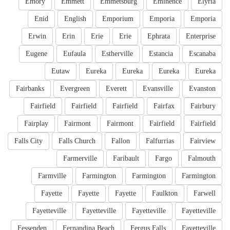
Emory
Emmett
Emmetsburg
Eminence
Elyria
Enid
English
Emporium
Emporia
Emporia
Erwin
Erin
Erie
Erie
Ephrata
Enterprise
Eugene
Eufaula
Estherville
Estancia
Escanaba
Eutaw
Eureka
Eureka
Eureka
Eureka
Fairbanks
Evergreen
Everett
Evansville
Evanston
Fairfield
Fairfield
Fairfield
Fairfax
Fairbury
Fairplay
Fairmont
Fairmont
Fairfield
Fairfield
Falls City
Falls Church
Fallon
Falfurrias
Fairview
Farmerville
Faribault
Fargo
Falmouth
Farmville
Farmington
Farmington
Farmington
Fayette
Fayette
Fayette
Faulkton
Farwell
Fayetteville
Fayetteville
Fayetteville
Fayetteville
Fessenden
Fernandina Beach
Fergus Falls
Fayetteville