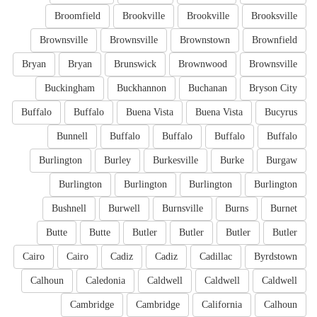
Broomfield
Brookville
Brookville
Brooksville
Brownsville
Brownsville
Brownstown
Brownfield
Bryan
Bryan
Brunswick
Brownwood
Brownsville
Buckingham
Buckhannon
Buchanan
Bryson City
Buffalo
Buffalo
Buena Vista
Buena Vista
Bucyrus
Bunnell
Buffalo
Buffalo
Buffalo
Buffalo
Burlington
Burley
Burkesville
Burke
Burgaw
Burlington
Burlington
Burlington
Burlington
Bushnell
Burwell
Burnsville
Burns
Burnet
Butte
Butte
Butler
Butler
Butler
Butler
Cairo
Cairo
Cadiz
Cadiz
Cadillac
Byrdstown
Calhoun
Caledonia
Caldwell
Caldwell
Caldwell
Cambridge
Cambridge
California
Calhoun