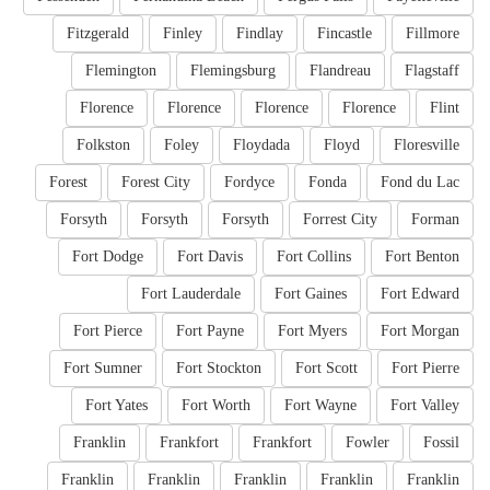
Fitzgerald
Finley
Findlay
Fincastle
Fillmore
Flemington
Flemingsburg
Flandreau
Flagstaff
Florence
Florence
Florence
Florence
Flint
Folkston
Foley
Floydada
Floyd
Floresville
Forest
Forest City
Fordyce
Fonda
Fond du Lac
Forsyth
Forsyth
Forsyth
Forrest City
Forman
Fort Dodge
Fort Davis
Fort Collins
Fort Benton
Fort Lauderdale
Fort Gaines
Fort Edward
Fort Pierce
Fort Payne
Fort Myers
Fort Morgan
Fort Sumner
Fort Stockton
Fort Scott
Fort Pierre
Fort Yates
Fort Worth
Fort Wayne
Fort Valley
Franklin
Frankfort
Frankfort
Fowler
Fossil
Franklin
Franklin
Franklin
Franklin
Franklin