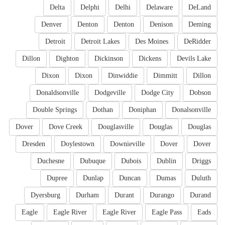
Delta
Delphi
Delhi
Delaware
DeLand
Denver
Denton
Denton
Denison
Deming
Detroit
Detroit Lakes
Des Moines
DeRidder
Dillon
Dighton
Dickinson
Dickens
Devils Lake
Dixon
Dixon
Dinwiddie
Dimmitt
Dillon
Donaldsonville
Dodgeville
Dodge City
Dobson
Double Springs
Dothan
Doniphan
Donalsonville
Dover
Dove Creek
Douglasville
Douglas
Douglas
Dresden
Doylestown
Downieville
Dover
Dover
Duchesne
Dubuque
Dubois
Dublin
Driggs
Dupree
Dunlap
Duncan
Dumas
Duluth
Dyersburg
Durham
Durant
Durango
Durand
Eagle
Eagle River
Eagle River
Eagle Pass
Eads