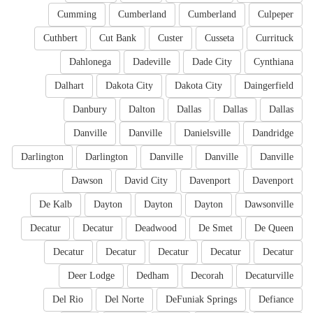
Cumming
Cumberland
Cumberland
Culpeper
Cuthbert
Cut Bank
Custer
Cusseta
Currituck
Dahlonega
Dadeville
Dade City
Cynthiana
Dalhart
Dakota City
Dakota City
Daingerfield
Danbury
Dalton
Dallas
Dallas
Dallas
Danville
Danville
Danielsville
Dandridge
Darlington
Darlington
Danville
Danville
Danville
Dawson
David City
Davenport
Davenport
De Kalb
Dayton
Dayton
Dayton
Dawsonville
Decatur
Decatur
Deadwood
De Smet
De Queen
Decatur
Decatur
Decatur
Decatur
Decatur
Deer Lodge
Dedham
Decorah
Decaturville
Del Rio
Del Norte
DeFuniak Springs
Defiance