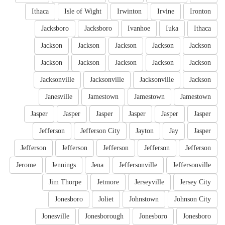
Ithaca
Isle of Wight
Irwinton
Irvine
Ironton
Jacksboro
Jacksboro
Ivanhoe
Iuka
Ithaca
Jackson
Jackson
Jackson
Jackson
Jackson
Jackson
Jackson
Jackson
Jackson
Jackson
Jacksonville
Jacksonville
Jacksonville
Jackson
Janesville
Jamestown
Jamestown
Jamestown
Jasper
Jasper
Jasper
Jasper
Jasper
Jasper
Jefferson
Jefferson City
Jayton
Jay
Jasper
Jefferson
Jefferson
Jefferson
Jefferson
Jefferson
Jerome
Jennings
Jena
Jeffersonville
Jeffersonville
Jim Thorpe
Jetmore
Jerseyville
Jersey City
Jonesboro
Joliet
Johnstown
Johnson City
Jonesville
Jonesborough
Jonesboro
Jonesboro