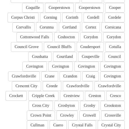
Coquille
Cooperstown
Cooperstown
Cooper
Corpus Christi
Corning
Corinth
Cordell
Cordele
Corvallis
Corunna
Cortland
Cortez
Corsicana
Cottonwood Falls
Coshocton
Corydon
Corydon
Council Grove
Council Bluffs
Coudersport
Cotulla
Coushatta
Courtland
Coupeville
Council
Covington
Covington
Covington
Covington
Crawfordsville
Crane
Crandon
Craig
Covington
Crescent City
Creede
Crawfordville
Crawfordville
Crockett
Cripple Creek
Crestview
Creston
Cresco
Cross City
Crosbyton
Crosby
Crookston
Crown Point
Crowley
Crowell
Crossville
Cullman
Cuero
Crystal Falls
Crystal City