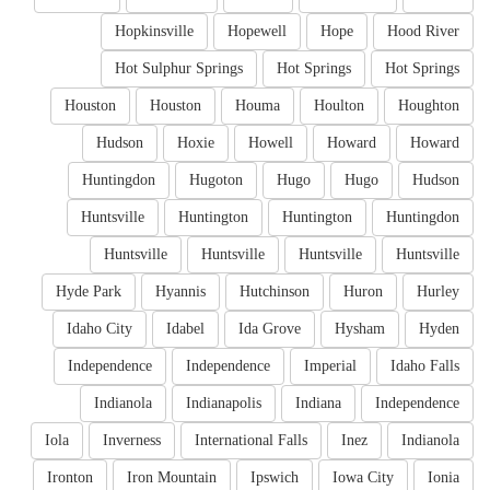
Hopkinsville
Hopewell
Hope
Hood River
Hot Sulphur Springs
Hot Springs
Hot Springs
Houston
Houston
Houma
Houlton
Houghton
Hudson
Hoxie
Howell
Howard
Howard
Huntingdon
Hugoton
Hugo
Hugo
Hudson
Huntsville
Huntington
Huntington
Huntingdon
Huntsville
Huntsville
Huntsville
Huntsville
Hyde Park
Hyannis
Hutchinson
Huron
Hurley
Idaho City
Idabel
Ida Grove
Hysham
Hyden
Independence
Independence
Imperial
Idaho Falls
Indianola
Indianapolis
Indiana
Independence
Iola
Inverness
International Falls
Inez
Indianola
Ironton
Iron Mountain
Ipswich
Iowa City
Ionia