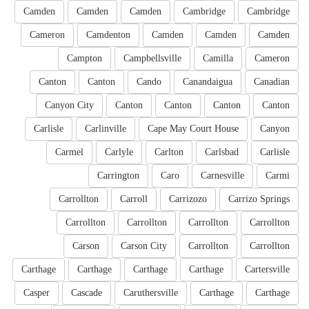
Camden
Camden
Camden
Cambridge
Cambridge
Cameron
Camdenton
Camden
Camden
Camden
Campton
Campbellsville
Camilla
Cameron
Canton
Canton
Cando
Canandaigua
Canadian
Canyon City
Canton
Canton
Canton
Canton
Carlisle
Carlinville
Cape May Court House
Canyon
Carmel
Carlyle
Carlton
Carlsbad
Carlisle
Carrington
Caro
Carnesville
Carmi
Carrollton
Carroll
Carrizozo
Carrizo Springs
Carrollton
Carrollton
Carrollton
Carrollton
Carson
Carson City
Carrollton
Carrollton
Carthage
Carthage
Carthage
Carthage
Cartersville
Casper
Cascade
Caruthersville
Carthage
Carthage