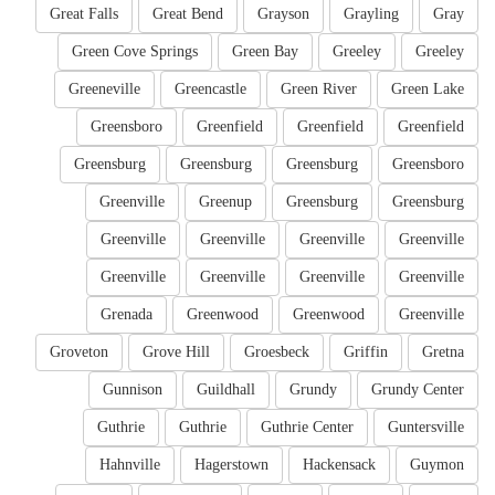
Great Falls
Great Bend
Grayson
Grayling
Gray
Green Cove Springs
Green Bay
Greeley
Greeley
Greeneville
Greencastle
Green River
Green Lake
Greensboro
Greenfield
Greenfield
Greenfield
Greensburg
Greensburg
Greensburg
Greensboro
Greenville
Greenup
Greensburg
Greensburg
Greenville
Greenville
Greenville
Greenville
Greenville
Greenville
Greenville
Greenville
Grenada
Greenwood
Greenwood
Greenville
Groveton
Grove Hill
Groesbeck
Griffin
Gretna
Gunnison
Guildhall
Grundy
Grundy Center
Guthrie
Guthrie
Guthrie Center
Guntersville
Hahnville
Hagerstown
Hackensack
Guymon