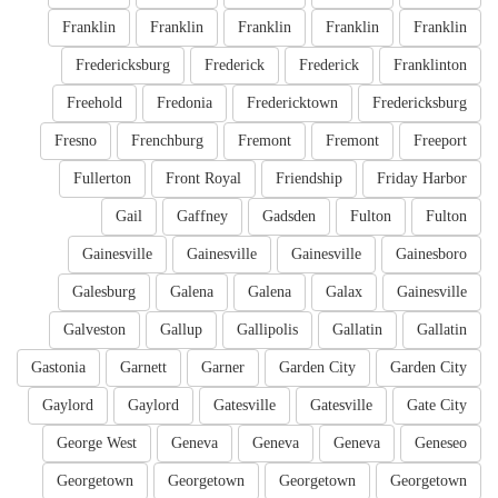
Franklin
Franklin
Franklin
Franklin
Franklin
Fredericksburg
Frederick
Frederick
Franklinton
Freehold
Fredonia
Fredericktown
Fredericksburg
Fresno
Frenchburg
Fremont
Fremont
Freeport
Fullerton
Front Royal
Friendship
Friday Harbor
Gail
Gaffney
Gadsden
Fulton
Fulton
Gainesville
Gainesville
Gainesville
Gainesboro
Galesburg
Galena
Galena
Galax
Gainesville
Galveston
Gallup
Gallipolis
Gallatin
Gallatin
Gastonia
Garnett
Garner
Garden City
Garden City
Gaylord
Gaylord
Gatesville
Gatesville
Gate City
George West
Geneva
Geneva
Geneva
Geneseo
Georgetown
Georgetown
Georgetown
Georgetown