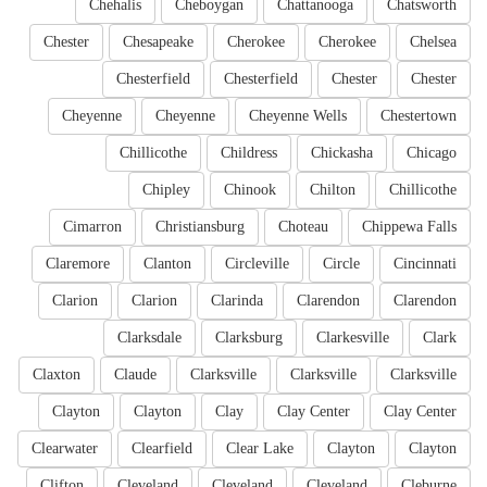
Chehalis
Cheboygan
Chattanooga
Chatsworth
Chester
Chesapeake
Cherokee
Cherokee
Chelsea
Chesterfield
Chesterfield
Chester
Chester
Cheyenne
Cheyenne
Cheyenne Wells
Chestertown
Chillicothe
Childress
Chickasha
Chicago
Chipley
Chinook
Chilton
Chillicothe
Cimarron
Christiansburg
Choteau
Chippewa Falls
Claremore
Clanton
Circleville
Circle
Cincinnati
Clarion
Clarion
Clarinda
Clarendon
Clarendon
Clarksdale
Clarksburg
Clarkesville
Clark
Claxton
Claude
Clarksville
Clarksville
Clarksville
Clayton
Clayton
Clay
Clay Center
Clay Center
Clearwater
Clearfield
Clear Lake
Clayton
Clayton
Clifton
Cleveland
Cleveland
Cleveland
Cleburne