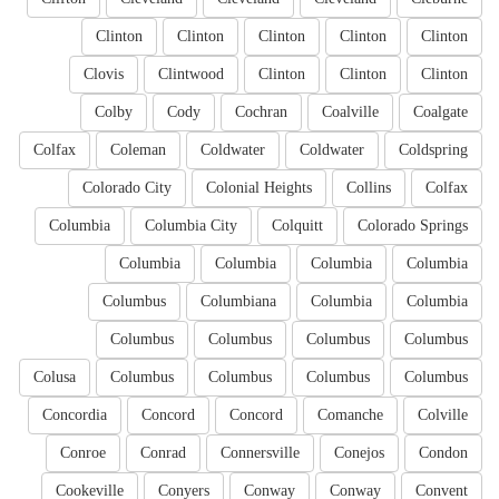
Clinton
Clinton
Clinton
Clinton
Clinton
Clovis
Clintwood
Clinton
Clinton
Clinton
Colby
Cody
Cochran
Coalville
Coalgate
Colfax
Coleman
Coldwater
Coldwater
Coldspring
Colorado City
Colonial Heights
Collins
Colfax
Columbia
Columbia City
Colquitt
Colorado Springs
Columbia
Columbia
Columbia
Columbia
Columbus
Columbiana
Columbia
Columbia
Columbus
Columbus
Columbus
Columbus
Colusa
Columbus
Columbus
Columbus
Columbus
Concordia
Concord
Concord
Comanche
Colville
Conroe
Conrad
Connersville
Conejos
Condon
Cookeville
Conyers
Conway
Conway
Convent