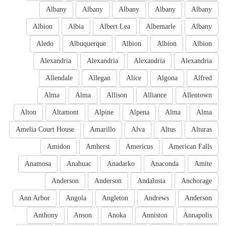
Albany
Albany
Albany
Albany
Albany
Albion
Albia
Albert Lea
Albemarle
Albany
Aledo
Albuquerque
Albion
Albion
Albion
Alexandria
Alexandria
Alexandria
Alexandria
Allendale
Allegan
Alice
Algona
Alfred
Alma
Alma
Allison
Alliance
Allentown
Alton
Altamont
Alpine
Alpena
Alma
Alma
Amelia Court House
Amarillo
Alva
Altus
Alturas
Amidon
Amherst
Americus
American Falls
Anamosa
Anahuac
Anadarko
Anaconda
Amite
Anderson
Anderson
Andalusia
Anchorage
Ann Arbor
Angola
Angleton
Andrews
Anderson
Anthony
Anson
Anoka
Anniston
Annapolis