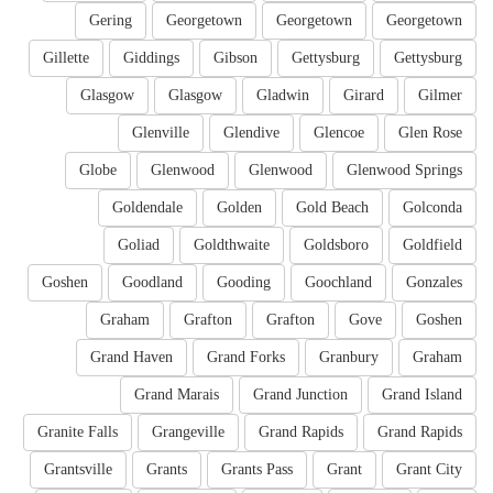
Gering
Georgetown
Georgetown
Georgetown
Gillette
Giddings
Gibson
Gettysburg
Gettysburg
Glasgow
Glasgow
Gladwin
Girard
Gilmer
Glenville
Glendive
Glencoe
Glen Rose
Globe
Glenwood
Glenwood
Glenwood Springs
Goldendale
Golden
Gold Beach
Golconda
Goliad
Goldthwaite
Goldsboro
Goldfield
Goshen
Goodland
Gooding
Goochland
Gonzales
Graham
Grafton
Grafton
Gove
Goshen
Grand Haven
Grand Forks
Granbury
Graham
Grand Marais
Grand Junction
Grand Island
Granite Falls
Grangeville
Grand Rapids
Grand Rapids
Grantsville
Grants
Grants Pass
Grant
Grant City