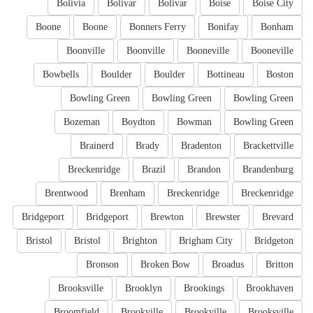
Bolivia
Bolivar
Bolivar
Boise
Boise City
Boone
Boone
Bonners Ferry
Bonifay
Bonham
Boonville
Boonville
Booneville
Booneville
Bowbells
Boulder
Boulder
Bottineau
Boston
Bowling Green
Bowling Green
Bowling Green
Bozeman
Boydton
Bowman
Bowling Green
Brainerd
Brady
Bradenton
Brackettville
Breckenridge
Brazil
Brandon
Brandenburg
Brentwood
Brenham
Breckenridge
Breckenridge
Bridgeport
Bridgeport
Brewton
Brewster
Brevard
Bristol
Bristol
Brighton
Brigham City
Bridgeton
Bronson
Broken Bow
Broadus
Britton
Brooksville
Brooklyn
Brookings
Brookhaven
Broomfield
Brookville
Brookville
Brooksville