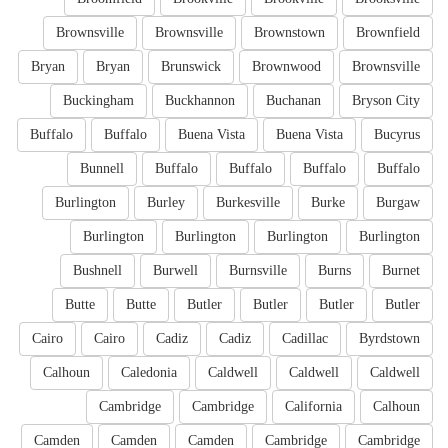
Brownsville
Brownsville
Brownstown
Brownfield
Bryan
Bryan
Brunswick
Brownwood
Brownsville
Buckingham
Buckhannon
Buchanan
Bryson City
Buffalo
Buffalo
Buena Vista
Buena Vista
Bucyrus
Bunnell
Buffalo
Buffalo
Buffalo
Buffalo
Burlington
Burley
Burkesville
Burke
Burgaw
Burlington
Burlington
Burlington
Burlington
Bushnell
Burwell
Burnsville
Burns
Burnet
Butte
Butte
Butler
Butler
Butler
Butler
Cairo
Cairo
Cadiz
Cadiz
Cadillac
Byrdstown
Calhoun
Caledonia
Caldwell
Caldwell
Caldwell
Cambridge
Cambridge
California
Calhoun
Camden
Camden
Camden
Cambridge
Cambridge