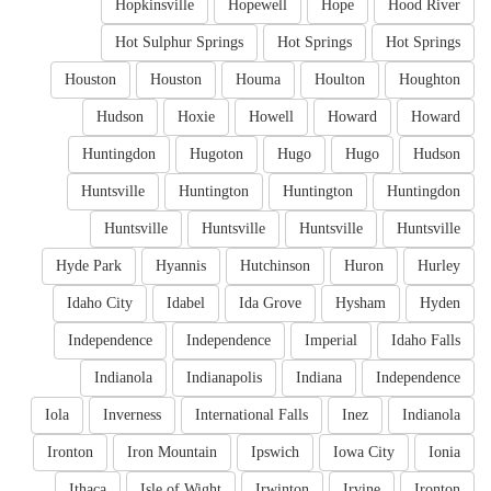
Hopkinsville
Hopewell
Hope
Hood River
Hot Sulphur Springs
Hot Springs
Hot Springs
Houston
Houston
Houma
Houlton
Houghton
Hudson
Hoxie
Howell
Howard
Howard
Huntingdon
Hugoton
Hugo
Hugo
Hudson
Huntsville
Huntington
Huntington
Huntingdon
Huntsville
Huntsville
Huntsville
Huntsville
Hyde Park
Hyannis
Hutchinson
Huron
Hurley
Idaho City
Idabel
Ida Grove
Hysham
Hyden
Independence
Independence
Imperial
Idaho Falls
Indianola
Indianapolis
Indiana
Independence
Iola
Inverness
International Falls
Inez
Indianola
Ironton
Iron Mountain
Ipswich
Iowa City
Ionia
Ithaca
Isle of Wight
Irwinton
Irvine
Ironton