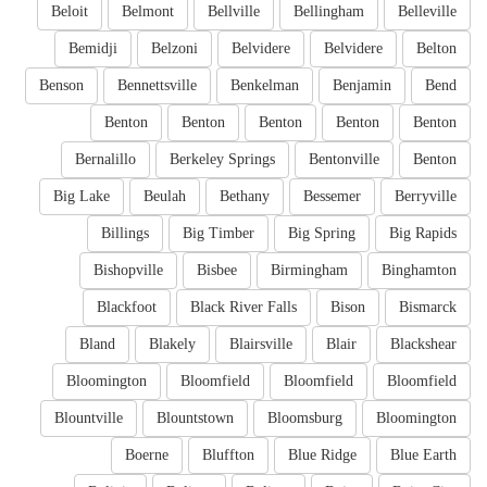
Beloit
Belmont
Bellville
Bellingham
Belleville
Bemidji
Belzoni
Belvidere
Belvidere
Belton
Benson
Bennettsville
Benkelman
Benjamin
Bend
Benton
Benton
Benton
Benton
Benton
Bernalillo
Berkeley Springs
Bentonville
Benton
Big Lake
Beulah
Bethany
Bessemer
Berryville
Billings
Big Timber
Big Spring
Big Rapids
Bishopville
Bisbee
Birmingham
Binghamton
Blackfoot
Black River Falls
Bison
Bismarck
Bland
Blakely
Blairsville
Blair
Blackshear
Bloomington
Bloomfield
Bloomfield
Bloomfield
Blountville
Blountstown
Bloomsburg
Bloomington
Boerne
Bluffton
Blue Ridge
Blue Earth