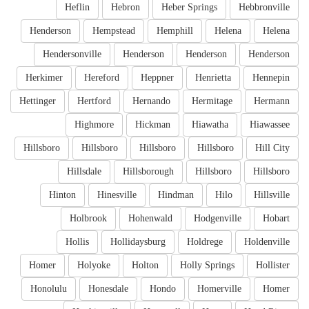
Heflin
Hebron
Heber Springs
Hebbronville
Henderson
Hempstead
Hemphill
Helena
Helena
Hendersonville
Henderson
Henderson
Henderson
Herkimer
Hereford
Heppner
Henrietta
Hennepin
Hettinger
Hertford
Hernando
Hermitage
Hermann
Highmore
Hickman
Hiawatha
Hiawassee
Hillsboro
Hillsboro
Hillsboro
Hillsboro
Hill City
Hillsdale
Hillsborough
Hillsboro
Hillsboro
Hinton
Hinesville
Hindman
Hilo
Hillsville
Holbrook
Hohenwald
Hodgenville
Hobart
Hollis
Hollidaysburg
Holdrege
Holdenville
Homer
Holyoke
Holton
Holly Springs
Hollister
Honolulu
Honesdale
Hondo
Homerville
Homer