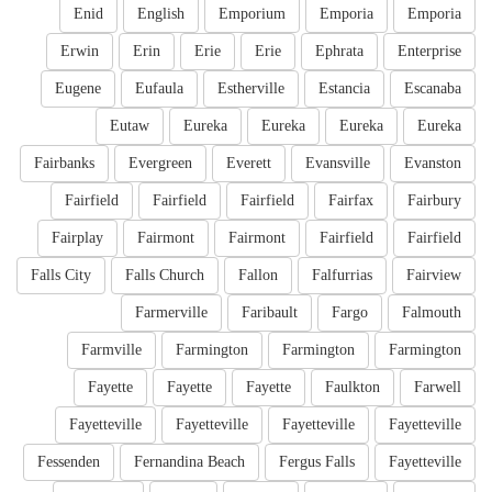
Enid
English
Emporium
Emporia
Emporia
Erwin
Erin
Erie
Erie
Ephrata
Enterprise
Eugene
Eufaula
Estherville
Estancia
Escanaba
Eutaw
Eureka
Eureka
Eureka
Eureka
Fairbanks
Evergreen
Everett
Evansville
Evanston
Fairfield
Fairfield
Fairfield
Fairfax
Fairbury
Fairplay
Fairmont
Fairmont
Fairfield
Fairfield
Falls City
Falls Church
Fallon
Falfurrias
Fairview
Farmerville
Faribault
Fargo
Falmouth
Farmville
Farmington
Farmington
Farmington
Fayette
Fayette
Fayette
Faulkton
Farwell
Fayetteville
Fayetteville
Fayetteville
Fayetteville
Fessenden
Fernandina Beach
Fergus Falls
Fayetteville