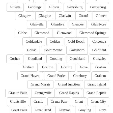
Gillette
Giddings
Gibson
Gettysburg
Gettysburg
Glasgow
Glasgow
Gladwin
Girard
Gilmer
Glenville
Glendive
Glencoe
Glen Rose
Globe
Glenwood
Glenwood
Glenwood Springs
Goldendale
Golden
Gold Beach
Golconda
Goliad
Goldthwaite
Goldsboro
Goldfield
Goshen
Goodland
Gooding
Goochland
Gonzales
Graham
Grafton
Grafton
Gove
Goshen
Grand Haven
Grand Forks
Granbury
Graham
Grand Marais
Grand Junction
Grand Island
Granite Falls
Grangeville
Grand Rapids
Grand Rapids
Grantsville
Grants
Grants Pass
Grant
Grant City
Great Falls
Great Bend
Grayson
Grayling
Gray