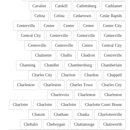
Cavalier
Catskill
Catlettsburg
Cathlamet
Celina
Celina
Cedartown
Cedar Rapids
Centerville
Center
Center
Center
Center City
Central City
Centerville
Centerville
Centerville
Centreville
Centreville
Centre
Central City
Chalmette
Challis
Chadron
Centreville
Channing
Chandler
Chambersburg
Chamberlain
Charles City
Chariton
Chardon
Chappell
Charleston
Charleston
Charles Town
Charles City
Charlevoix
Charleston
Charleston
Charlotte
Charlotte
Charlotte
Charlotte Court House
Chatom
Chatham
Chaska
Charlottesville
Chehalis
Cheboygan
Chattanooga
Chatsworth