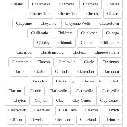
Chester
Chesapeake
Cherokee
Cherokee
Chelsea
Chesterfield
Chesterfield
Chester
Chester
Cheyenne
Cheyenne
Cheyenne Wells
Chestertown
Chillicothe
Childress
Chickasha
Chicago
Chipley
Chinook
Chilton
Chillicothe
Cimarron
Christiansburg
Choteau
Chippewa Falls
Claremore
Clanton
Circleville
Circle
Cincinnati
Clarion
Clarion
Clarinda
Clarendon
Clarendon
Clarksdale
Clarksburg
Clarkesville
Clark
Claxton
Claude
Clarksville
Clarksville
Clarksville
Clayton
Clayton
Clay
Clay Center
Clay Center
Clearwater
Clearfield
Clear Lake
Clayton
Clayton
Clifton
Cleveland
Cleveland
Cleveland
Cleburne