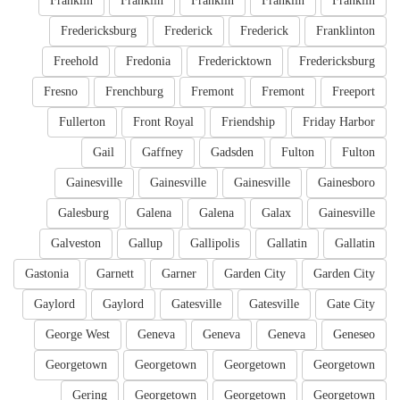
Franklin
Franklin
Franklin
Franklin
Franklin
Fredericksburg
Frederick
Frederick
Franklinton
Freehold
Fredonia
Fredericktown
Fredericksburg
Fresno
Frenchburg
Fremont
Fremont
Freeport
Fullerton
Front Royal
Friendship
Friday Harbor
Gail
Gaffney
Gadsden
Fulton
Fulton
Gainesville
Gainesville
Gainesville
Gainesboro
Galesburg
Galena
Galena
Galax
Gainesville
Galveston
Gallup
Gallipolis
Gallatin
Gallatin
Gastonia
Garnett
Garner
Garden City
Garden City
Gaylord
Gaylord
Gatesville
Gatesville
Gate City
George West
Geneva
Geneva
Geneva
Geneseo
Georgetown
Georgetown
Georgetown
Georgetown
Gering
Georgetown
Georgetown
Georgetown