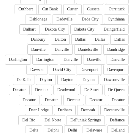
Cuthbert
Cut Bank
Custer
Cusseta
Currituck
Dahlonega
Dadeville
Dade City
Cynthiana
Dalhart
Dakota City
Dakota City
Daingerfield
Danbury
Dalton
Dallas
Dallas
Dallas
Danville
Danville
Danielsville
Dandridge
Darlington
Darlington
Danville
Danville
Danville
Dawson
David City
Davenport
Davenport
De Kalb
Dayton
Dayton
Dayton
Dawsonville
Decatur
Decatur
Deadwood
De Smet
De Queen
Decatur
Decatur
Decatur
Decatur
Decatur
Deer Lodge
Dedham
Decorah
Decaturville
Del Rio
Del Norte
DeFuniak Springs
Defiance
Delta
Delphi
Delhi
Delaware
DeLand