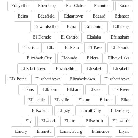
Eddyville
Ebensburg
Eau Claire
Eatonton
Eaton
Edina
Edgefield
Edgartown
Edgard
Edenton
Edwardsville
Edna
Edmonton
Edinburg
El Dorado
El Centro
Ekalaka
Effingham
Elberton
Elba
El Reno
El Paso
El Dorado
Elizabeth City
Eldorado
Eldora
Elbow Lake
Elizabethtown
Elizabethton
Elizabeth
Elizabeth
Elk Point
Elizabethtown
Elizabethtown
Elizabethtown
Elkins
Elkhorn
Elkhart
Elkader
Elk River
Ellendale
Ellaville
Elkton
Elkton
Elko
Ellsworth
Ellijay
Ellicott City
Ellensburg
Ely
Elwood
Elmira
Ellsworth
Ellsworth
Emory
Emmett
Emmetsburg
Eminence
Elyria