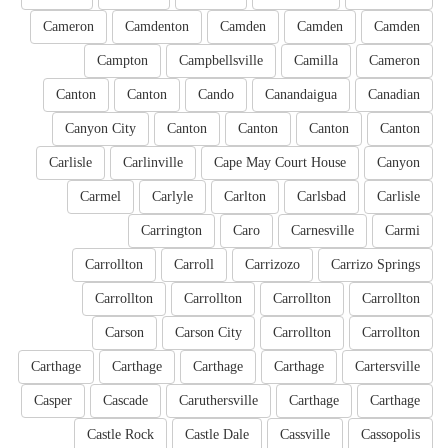
Cameron
Camdenton
Camden
Camden
Camden
Campton
Campbellsville
Camilla
Cameron
Canton
Canton
Cando
Canandaigua
Canadian
Canyon City
Canton
Canton
Canton
Canton
Carlisle
Carlinville
Cape May Court House
Canyon
Carmel
Carlyle
Carlton
Carlsbad
Carlisle
Carrington
Caro
Carnesville
Carmi
Carrollton
Carroll
Carrizozo
Carrizo Springs
Carrollton
Carrollton
Carrollton
Carrollton
Carson
Carson City
Carrollton
Carrollton
Carthage
Carthage
Carthage
Carthage
Cartersville
Casper
Cascade
Caruthersville
Carthage
Carthage
Castle Rock
Castle Dale
Cassville
Cassopolis