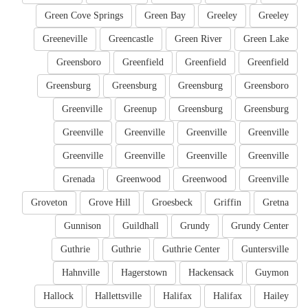
Green Cove Springs
Green Bay
Greeley
Greeley
Greeneville
Greencastle
Green River
Green Lake
Greensboro
Greenfield
Greenfield
Greenfield
Greensburg
Greensburg
Greensburg
Greensboro
Greenville
Greenup
Greensburg
Greensburg
Greenville
Greenville
Greenville
Greenville
Greenville
Greenville
Greenville
Greenville
Grenada
Greenwood
Greenwood
Greenville
Groveton
Grove Hill
Groesbeck
Griffin
Gretna
Gunnison
Guildhall
Grundy
Grundy Center
Guthrie
Guthrie
Guthrie Center
Guntersville
Hahnville
Hagerstown
Hackensack
Guymon
Hallock
Hallettsville
Halifax
Halifax
Hailey