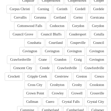
Coquille
Cooperstown
Cooperstown
Cooper
Corpus Christi
Corning
Corinth
Cordell
Cordele
Corvallis
Corunna
Cortland
Cortez
Corsicana
Cottonwood Falls
Coshocton
Corydon
Corydon
Council Grove
Council Bluffs
Coudersport
Cotulla
Coushatta
Courtland
Coupeville
Council
Covington
Covington
Covington
Covington
Crawfordsville
Crane
Crandon
Craig
Covington
Crescent City
Creede
Crawfordville
Crawfordville
Crockett
Cripple Creek
Crestview
Creston
Cresco
Cross City
Crosbyton
Crosby
Crookston
Crown Point
Crowley
Crowell
Crossville
Cullman
Cuero
Crystal Falls
Crystal City
Cumming
Cumberland
Cumberland
Culpeper