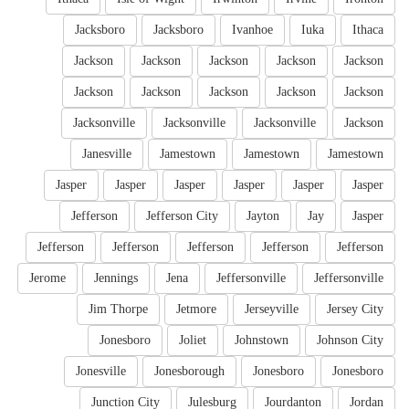
Jacksboro
Jacksboro
Ivanhoe
Iuka
Ithaca
Jackson
Jackson
Jackson
Jackson
Jackson
Jackson
Jackson
Jackson
Jackson
Jackson
Jacksonville
Jacksonville
Jacksonville
Jackson
Janesville
Jamestown
Jamestown
Jamestown
Jasper
Jasper
Jasper
Jasper
Jasper
Jasper
Jefferson
Jefferson City
Jayton
Jay
Jasper
Jefferson
Jefferson
Jefferson
Jefferson
Jefferson
Jerome
Jennings
Jena
Jeffersonville
Jeffersonville
Jim Thorpe
Jetmore
Jerseyville
Jersey City
Jonesboro
Joliet
Johnstown
Johnson City
Jonesville
Jonesborough
Jonesboro
Jonesboro
Junction City
Julesburg
Jourdanton
Jordan