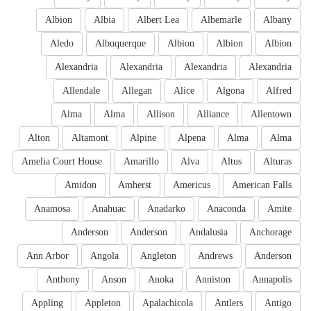
Albion
Albia
Albert Lea
Albemarle
Albany
Aledo
Albuquerque
Albion
Albion
Albion
Alexandria
Alexandria
Alexandria
Alexandria
Allendale
Allegan
Alice
Algona
Alfred
Alma
Alma
Allison
Alliance
Allentown
Alton
Altamont
Alpine
Alpena
Alma
Alma
Amelia Court House
Amarillo
Alva
Altus
Alturas
Amidon
Amherst
Americus
American Falls
Anamosa
Anahuac
Anadarko
Anaconda
Amite
Anderson
Anderson
Andalusia
Anchorage
Ann Arbor
Angola
Angleton
Andrews
Anderson
Anthony
Anson
Anoka
Anniston
Annapolis
Appling
Appleton
Apalachicola
Antlers
Antigo