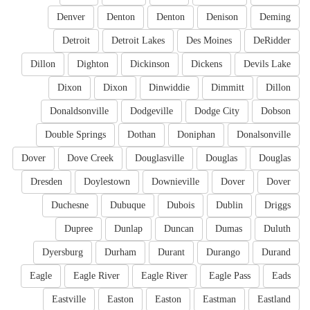
Denver
Denton
Denton
Denison
Deming
Detroit
Detroit Lakes
Des Moines
DeRidder
Dillon
Dighton
Dickinson
Dickens
Devils Lake
Dixon
Dixon
Dinwiddie
Dimmitt
Dillon
Donaldsonville
Dodgeville
Dodge City
Dobson
Double Springs
Dothan
Doniphan
Donalsonville
Dover
Dove Creek
Douglasville
Douglas
Douglas
Dresden
Doylestown
Downieville
Dover
Dover
Duchesne
Dubuque
Dubois
Dublin
Driggs
Dupree
Dunlap
Duncan
Dumas
Duluth
Dyersburg
Durham
Durant
Durango
Durand
Eagle
Eagle River
Eagle River
Eagle Pass
Eads
Eastville
Easton
Easton
Eastman
Eastland