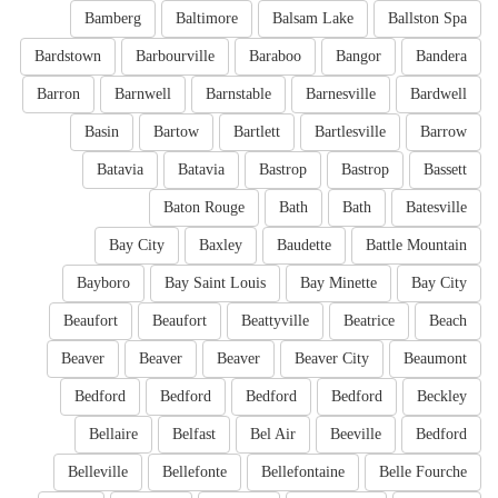
Bamberg
Baltimore
Balsam Lake
Ballston Spa
Bardstown
Barbourville
Baraboo
Bangor
Bandera
Barron
Barnwell
Barnstable
Barnesville
Bardwell
Basin
Bartow
Bartlett
Bartlesville
Barrow
Batavia
Batavia
Bastrop
Bastrop
Bassett
Baton Rouge
Bath
Bath
Batesville
Bay City
Baxley
Baudette
Battle Mountain
Bayboro
Bay Saint Louis
Bay Minette
Bay City
Beaufort
Beaufort
Beattyville
Beatrice
Beach
Beaver
Beaver
Beaver
Beaver City
Beaumont
Bedford
Bedford
Bedford
Bedford
Beckley
Bellaire
Belfast
Bel Air
Beeville
Bedford
Belleville
Bellefonte
Bellefontaine
Belle Fourche