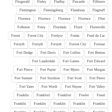
Fitzgerald
Finley
Findlay
Fincastle
Fillmore
Flemington
Flemingsburg
Flandreau
Flagstaff
Florence
Florence
Florence
Florence
Flint
Folkston
Foley
Floydada
Floyd
Floresville
Forest
Forest City
Fordyce
Fonda
Fond du Lac
Forsyth
Forsyth
Forsyth
Forrest City
Forman
Fort Dodge
Fort Davis
Fort Collins
Fort Benton
Fort Lauderdale
Fort Gaines
Fort Edward
Fort Pierce
Fort Payne
Fort Myers
Fort Morgan
Fort Sumner
Fort Stockton
Fort Scott
Fort Pierre
Fort Yates
Fort Worth
Fort Wayne
Fort Valley
Franklin
Frankfort
Frankfort
Fowler
Fossil
Franklin
Franklin
Franklin
Franklin
Franklin