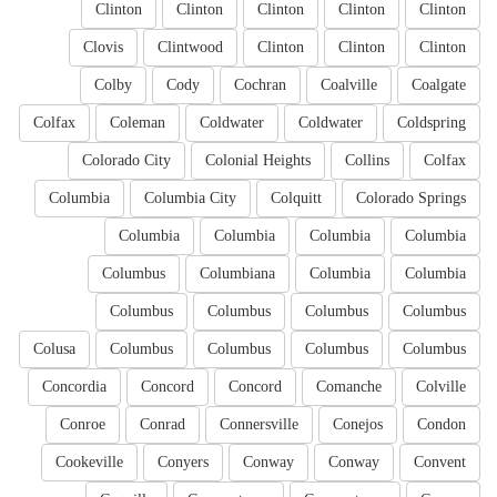
Clinton
Clinton
Clinton
Clinton
Clinton
Clovis
Clintwood
Clinton
Clinton
Clinton
Colby
Cody
Cochran
Coalville
Coalgate
Colfax
Coleman
Coldwater
Coldwater
Coldspring
Colorado City
Colonial Heights
Collins
Colfax
Columbia
Columbia City
Colquitt
Colorado Springs
Columbia
Columbia
Columbia
Columbia
Columbus
Columbiana
Columbia
Columbia
Columbus
Columbus
Columbus
Columbus
Colusa
Columbus
Columbus
Columbus
Columbus
Concordia
Concord
Concord
Comanche
Colville
Conroe
Conrad
Connersville
Conejos
Condon
Cookeville
Conyers
Conway
Conway
Convent