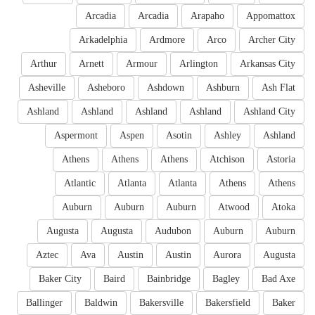
Arcadia
Arcadia
Arapaho
Appomattox
Arkadelphia
Ardmore
Arco
Archer City
Arthur
Arnett
Armour
Arlington
Arkansas City
Asheville
Asheboro
Ashdown
Ashburn
Ash Flat
Ashland
Ashland
Ashland
Ashland
Ashland City
Aspermont
Aspen
Asotin
Ashley
Ashland
Athens
Athens
Athens
Atchison
Astoria
Atlantic
Atlanta
Atlanta
Athens
Athens
Auburn
Auburn
Auburn
Atwood
Atoka
Augusta
Augusta
Audubon
Auburn
Auburn
Aztec
Ava
Austin
Austin
Aurora
Augusta
Baker City
Baird
Bainbridge
Bagley
Bad Axe
Ballinger
Baldwin
Bakersville
Bakersfield
Baker