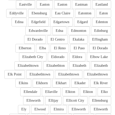
Eastville
Easton
Easton
Eastman
Eastland
Eddyville
Ebensburg
Eau Claire
Eatonton
Eaton
Edina
Edgefield
Edgartown
Edgard
Edenton
Edwardsville
Edna
Edmonton
Edinburg
El Dorado
El Centro
Ekalaka
Effingham
Elberton
Elba
El Reno
El Paso
El Dorado
Elizabeth City
Eldorado
Eldora
Elbow Lake
Elizabethtown
Elizabethton
Elizabeth
Elizabeth
Elk Point
Elizabethtown
Elizabethtown
Elizabethtown
Elkins
Elkhorn
Elkhart
Elkader
Elk River
Ellendale
Ellaville
Elkton
Elkton
Elko
Ellsworth
Ellijay
Ellicott City
Ellensburg
Ely
Elwood
Elmira
Ellsworth
Ellsworth