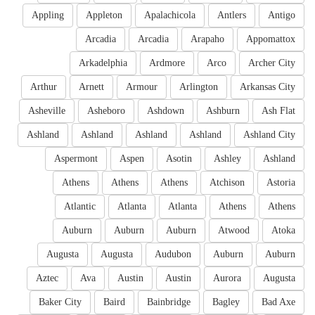
Appling
Appleton
Apalachicola
Antlers
Antigo
Arcadia
Arcadia
Arapaho
Appomattox
Arkadelphia
Ardmore
Arco
Archer City
Arthur
Arnett
Armour
Arlington
Arkansas City
Asheville
Asheboro
Ashdown
Ashburn
Ash Flat
Ashland
Ashland
Ashland
Ashland
Ashland City
Aspermont
Aspen
Asotin
Ashley
Ashland
Athens
Athens
Athens
Atchison
Astoria
Atlantic
Atlanta
Atlanta
Athens
Athens
Auburn
Auburn
Auburn
Atwood
Atoka
Augusta
Augusta
Audubon
Auburn
Auburn
Aztec
Ava
Austin
Austin
Aurora
Augusta
Baker City
Baird
Bainbridge
Bagley
Bad Axe