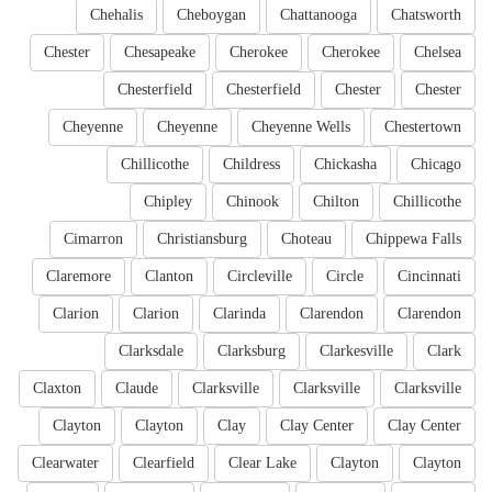
Chehalis
Cheboygan
Chattanooga
Chatsworth
Chester
Chesapeake
Cherokee
Cherokee
Chelsea
Chesterfield
Chesterfield
Chester
Chester
Cheyenne
Cheyenne
Cheyenne Wells
Chestertown
Chillicothe
Childress
Chickasha
Chicago
Chipley
Chinook
Chilton
Chillicothe
Cimarron
Christiansburg
Choteau
Chippewa Falls
Claremore
Clanton
Circleville
Circle
Cincinnati
Clarion
Clarion
Clarinda
Clarendon
Clarendon
Clarksdale
Clarksburg
Clarkesville
Clark
Claxton
Claude
Clarksville
Clarksville
Clarksville
Clayton
Clayton
Clay
Clay Center
Clay Center
Clearwater
Clearfield
Clear Lake
Clayton
Clayton