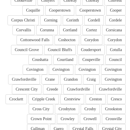
Cookeville
Conyers
Conway
Conway
Convent
Coquille
Cooperstown
Cooperstown
Cooper
Corpus Christi
Corning
Corinth
Cordell
Cordele
Corvallis
Corunna
Cortland
Cortez
Corsicana
Cottonwood Falls
Coshocton
Corydon
Corydon
Council Grove
Council Bluffs
Coudersport
Cotulla
Coushatta
Courtland
Coupeville
Council
Covington
Covington
Covington
Covington
Crawfordsville
Crane
Crandon
Craig
Covington
Crescent City
Creede
Crawfordville
Crawfordville
Crockett
Cripple Creek
Crestview
Creston
Cresco
Cross City
Crosbyton
Crosby
Crookston
Crown Point
Crowley
Crowell
Crossville
Cullman
Cuero
Crystal Falls
Crystal City