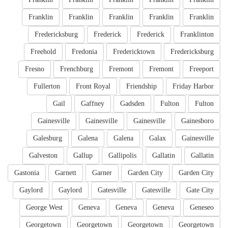
Franklin
Franklin
Franklin
Franklin
Franklin
Fredericksburg
Frederick
Frederick
Franklinton
Freehold
Fredonia
Fredericktown
Fredericksburg
Fresno
Frenchburg
Fremont
Fremont
Freeport
Fullerton
Front Royal
Friendship
Friday Harbor
Gail
Gaffney
Gadsden
Fulton
Fulton
Gainesville
Gainesville
Gainesville
Gainesboro
Galesburg
Galena
Galena
Galax
Gainesville
Galveston
Gallup
Gallipolis
Gallatin
Gallatin
Gastonia
Garnett
Garner
Garden City
Garden City
Gaylord
Gaylord
Gatesville
Gatesville
Gate City
George West
Geneva
Geneva
Geneva
Geneseo
Georgetown
Georgetown
Georgetown
Georgetown