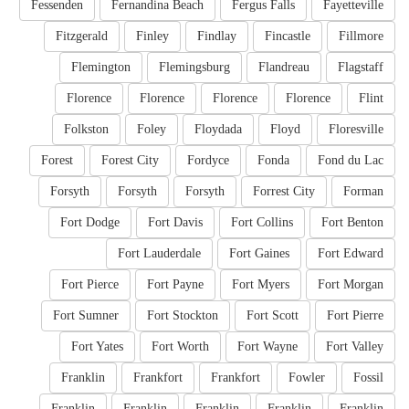
Fessenden
Fernandina Beach
Fergus Falls
Fayetteville
Fitzgerald
Finley
Findlay
Fincastle
Fillmore
Flemington
Flemingsburg
Flandreau
Flagstaff
Florence
Florence
Florence
Florence
Flint
Folkston
Foley
Floydada
Floyd
Floresville
Forest
Forest City
Fordyce
Fonda
Fond du Lac
Forsyth
Forsyth
Forsyth
Forrest City
Forman
Fort Dodge
Fort Davis
Fort Collins
Fort Benton
Fort Lauderdale
Fort Gaines
Fort Edward
Fort Pierce
Fort Payne
Fort Myers
Fort Morgan
Fort Sumner
Fort Stockton
Fort Scott
Fort Pierre
Fort Yates
Fort Worth
Fort Wayne
Fort Valley
Franklin
Frankfort
Frankfort
Fowler
Fossil
Franklin
Franklin
Franklin
Franklin
Franklin