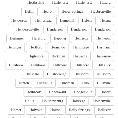
Heathsville
Hazlehurst
Hazlehurst
Hazard
Heflin
Hebron
Heber Springs
Hebbronville
Henderson
Hempstead
Hemphill
Helena
Helena
Hendersonville
Henderson
Henderson
Henderson
Herkimer
Hereford
Heppner
Henrietta
Hennepin
Hettinger
Hertford
Hernando
Hermitage
Hermann
Highmore
Hickman
Hiawatha
Hiawassee
Hillsboro
Hillsboro
Hillsboro
Hillsboro
Hill City
Hillsdale
Hillsborough
Hillsboro
Hillsboro
Hinton
Hinesville
Hindman
Hilo
Hillsville
Holbrook
Hohenwald
Hodgenville
Hobart
Hollis
Hollidaysburg
Holdrege
Holdenville
Homer
Holyoke
Holton
Holly Springs
Hollister