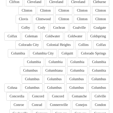
Clifton
Cleveland
Cleveland
Cleveland
Cleburne
Clinton
Clinton
Clinton
Clinton
Clinton
Clovis
Clintwood
Clinton
Clinton
Clinton
Colby
Cody
Cochran
Coalville
Coalgate
Colfax
Coleman
Coldwater
Coldwater
Coldspring
Colorado City
Colonial Heights
Collins
Colfax
Columbia
Columbia City
Colquitt
Colorado Springs
Columbia
Columbia
Columbia
Columbia
Columbus
Columbiana
Columbia
Columbia
Columbus
Columbus
Columbus
Columbus
Colusa
Columbus
Columbus
Columbus
Columbus
Concordia
Concord
Concord
Comanche
Colville
Conroe
Conrad
Connersville
Conejos
Condon