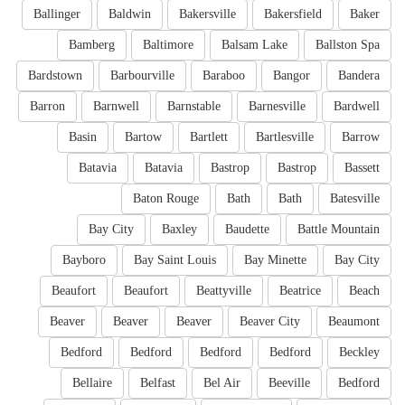
Ballinger
Baldwin
Bakersville
Bakersfield
Baker
Bamberg
Baltimore
Balsam Lake
Ballston Spa
Bardstown
Barbourville
Baraboo
Bangor
Bandera
Barron
Barnwell
Barnstable
Barnesville
Bardwell
Basin
Bartow
Bartlett
Bartlesville
Barrow
Batavia
Batavia
Bastrop
Bastrop
Bassett
Baton Rouge
Bath
Bath
Batesville
Bay City
Baxley
Baudette
Battle Mountain
Bayboro
Bay Saint Louis
Bay Minette
Bay City
Beaufort
Beaufort
Beattyville
Beatrice
Beach
Beaver
Beaver
Beaver
Beaver City
Beaumont
Bedford
Bedford
Bedford
Bedford
Beckley
Bellaire
Belfast
Bel Air
Beeville
Bedford