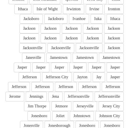
Ithaca
Isle of Wight
Irwinton
Irvine
Ironton
Jacksboro
Jacksboro
Ivanhoe
Iuka
Ithaca
Jackson
Jackson
Jackson
Jackson
Jackson
Jackson
Jackson
Jackson
Jackson
Jackson
Jacksonville
Jacksonville
Jacksonville
Jackson
Janesville
Jamestown
Jamestown
Jamestown
Jasper
Jasper
Jasper
Jasper
Jasper
Jasper
Jefferson
Jefferson City
Jayton
Jay
Jasper
Jefferson
Jefferson
Jefferson
Jefferson
Jefferson
Jerome
Jennings
Jena
Jeffersonville
Jeffersonville
Jim Thorpe
Jetmore
Jerseyville
Jersey City
Jonesboro
Joliet
Johnstown
Johnson City
Jonesville
Jonesborough
Jonesboro
Jonesboro