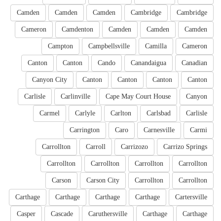
Camden
Camden
Camden
Cambridge
Cambridge
Cameron
Camdenton
Camden
Camden
Camden
Campton
Campbellsville
Camilla
Cameron
Canton
Canton
Cando
Canandaigua
Canadian
Canyon City
Canton
Canton
Canton
Canton
Carlisle
Carlinville
Cape May Court House
Canyon
Carmel
Carlyle
Carlton
Carlsbad
Carlisle
Carrington
Caro
Carnesville
Carmi
Carrollton
Carroll
Carrizozo
Carrizo Springs
Carrollton
Carrollton
Carrollton
Carrollton
Carson
Carson City
Carrollton
Carrollton
Carthage
Carthage
Carthage
Carthage
Cartersville
Casper
Cascade
Caruthersville
Carthage
Carthage