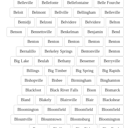
Belleville
Bellefonte
Bellefontaine
Belle Fourche
Beloit
Belmont
Bellville
Bellingham
Belleville
Bemidji
Belzoni
Belvidere
Belvidere
Belton
Benson
Bennettsville
Benkelman
Benjamin
Bend
Benton
Benton
Benton
Benton
Benton
Bernalillo
Berkeley Springs
Bentonville
Benton
Big Lake
Beulah
Bethany
Bessemer
Berryville
Billings
Big Timber
Big Spring
Big Rapids
Bishopville
Bisbee
Birmingham
Binghamton
Blackfoot
Black River Falls
Bison
Bismarck
Bland
Blakely
Blairsville
Blair
Blackshear
Bloomington
Bloomfield
Bloomfield
Bloomfield
Blountville
Blountstown
Bloomsburg
Bloomington