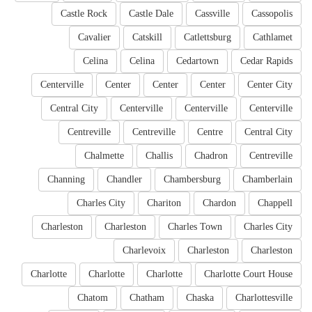
Castle Rock
Castle Dale
Cassville
Cassopolis
Cavalier
Catskill
Catlettsburg
Cathlamet
Celina
Celina
Cedartown
Cedar Rapids
Centerville
Center
Center
Center
Center City
Central City
Centerville
Centerville
Centerville
Centreville
Centreville
Centre
Central City
Chalmette
Challis
Chadron
Centreville
Channing
Chandler
Chambersburg
Chamberlain
Charles City
Chariton
Chardon
Chappell
Charleston
Charleston
Charles Town
Charles City
Charlevoix
Charleston
Charleston
Charlotte
Charlotte
Charlotte
Charlotte Court House
Chatom
Chatham
Chaska
Charlottesville