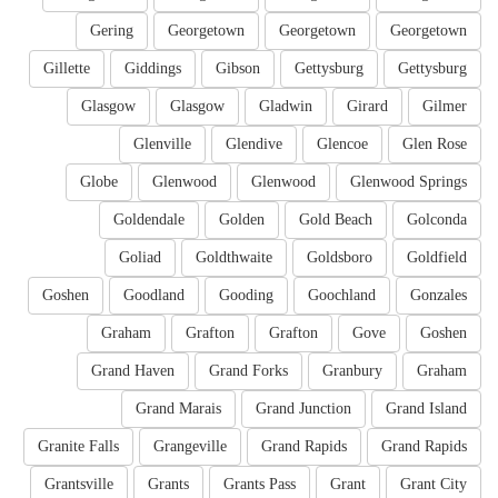
Gering
Georgetown
Georgetown
Georgetown
Gillette
Giddings
Gibson
Gettysburg
Gettysburg
Glasgow
Glasgow
Gladwin
Girard
Gilmer
Glenville
Glendive
Glencoe
Glen Rose
Globe
Glenwood
Glenwood
Glenwood Springs
Goldendale
Golden
Gold Beach
Golconda
Goliad
Goldthwaite
Goldsboro
Goldfield
Goshen
Goodland
Gooding
Goochland
Gonzales
Graham
Grafton
Grafton
Gove
Goshen
Grand Haven
Grand Forks
Granbury
Graham
Grand Marais
Grand Junction
Grand Island
Granite Falls
Grangeville
Grand Rapids
Grand Rapids
Grantsville
Grants
Grants Pass
Grant
Grant City