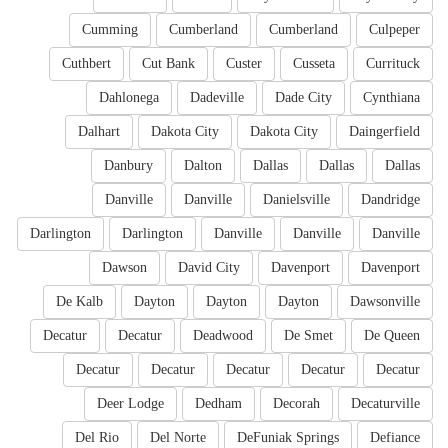
Cumming
Cumberland
Cumberland
Culpeper
Cuthbert
Cut Bank
Custer
Cusseta
Currituck
Dahlonega
Dadeville
Dade City
Cynthiana
Dalhart
Dakota City
Dakota City
Daingerfield
Danbury
Dalton
Dallas
Dallas
Dallas
Danville
Danville
Danielsville
Dandridge
Darlington
Darlington
Danville
Danville
Danville
Dawson
David City
Davenport
Davenport
De Kalb
Dayton
Dayton
Dayton
Dawsonville
Decatur
Decatur
Deadwood
De Smet
De Queen
Decatur
Decatur
Decatur
Decatur
Decatur
Deer Lodge
Dedham
Decorah
Decaturville
Del Rio
Del Norte
DeFuniak Springs
Defiance