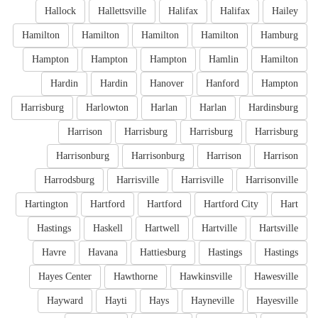
Hallock
Hallettsville
Halifax
Halifax
Hailey
Hamilton
Hamilton
Hamilton
Hamilton
Hamburg
Hampton
Hampton
Hampton
Hamlin
Hamilton
Hardin
Hardin
Hanover
Hanford
Hampton
Harrisburg
Harlowton
Harlan
Harlan
Hardinsburg
Harrison
Harrisburg
Harrisburg
Harrisburg
Harrisonburg
Harrisonburg
Harrison
Harrison
Harrodsburg
Harrisville
Harrisville
Harrisonville
Hartington
Hartford
Hartford
Hartford City
Hart
Hastings
Haskell
Hartwell
Hartville
Hartsville
Havre
Havana
Hattiesburg
Hastings
Hastings
Hayes Center
Hawthorne
Hawkinsville
Hawesville
Hayward
Hayti
Hays
Hayneville
Hayesville