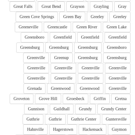
Great Falls
Great Bend
Grayson
Grayling
Gray
Green Cove Springs
Green Bay
Greeley
Greeley
Greeneville
Greencastle
Green River
Green Lake
Greensboro
Greenfield
Greenfield
Greenfield
Greensburg
Greensburg
Greensburg
Greensboro
Greenville
Greenup
Greensburg
Greensburg
Greenville
Greenville
Greenville
Greenville
Greenville
Greenville
Greenville
Greenville
Grenada
Greenwood
Greenwood
Greenville
Groveton
Grove Hill
Groesbeck
Griffin
Gretna
Gunnison
Guildhall
Grundy
Grundy Center
Guthrie
Guthrie
Guthrie Center
Guntersville
Hahnville
Hagerstown
Hackensack
Guymon