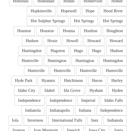
Honolulu
Honesdale
Hondo
Homerville
Homer
Hopkinsville
Hopewell
Hope
Hood River
Hot Sulphur Springs
Hot Springs
Hot Springs
Houston
Houston
Houma
Houlton
Houghton
Hudson
Hoxie
Howell
Howard
Howard
Huntingdon
Hugoton
Hugo
Hugo
Hudson
Huntsville
Huntington
Huntington
Huntingdon
Huntsville
Huntsville
Huntsville
Huntsville
Hyde Park
Hyannis
Hutchinson
Huron
Hurley
Idaho City
Idabel
Ida Grove
Hysham
Hyden
Independence
Independence
Imperial
Idaho Falls
Indianola
Indianapolis
Indiana
Independence
Iola
Inverness
International Falls
Inez
Indianola
Ironton
Iron Mountain
Ipswich
Iowa City
Ionia