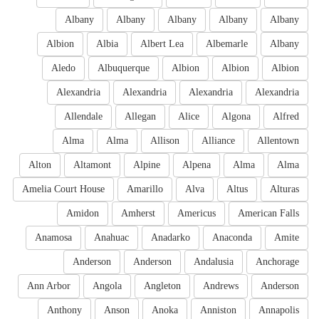
Albany
Albany
Albany
Albany
Albany
Albion
Albia
Albert Lea
Albemarle
Albany
Aledo
Albuquerque
Albion
Albion
Albion
Alexandria
Alexandria
Alexandria
Alexandria
Allendale
Allegan
Alice
Algona
Alfred
Alma
Alma
Allison
Alliance
Allentown
Alton
Altamont
Alpine
Alpena
Alma
Alma
Amelia Court House
Amarillo
Alva
Altus
Alturas
Amidon
Amherst
Americus
American Falls
Anamosa
Anahuac
Anadarko
Anaconda
Amite
Anderson
Anderson
Andalusia
Anchorage
Ann Arbor
Angola
Angleton
Andrews
Anderson
Anthony
Anson
Anoka
Anniston
Annapolis