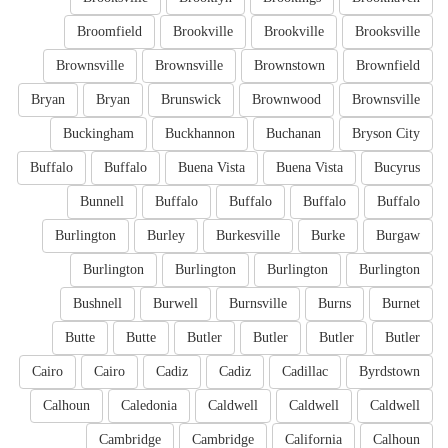
Broomfield
Brookville
Brookville
Brooksville
Brownsville
Brownsville
Brownstown
Brownfield
Bryan
Bryan
Brunswick
Brownwood
Brownsville
Buckingham
Buckhannon
Buchanan
Bryson City
Buffalo
Buffalo
Buena Vista
Buena Vista
Bucyrus
Bunnell
Buffalo
Buffalo
Buffalo
Buffalo
Burlington
Burley
Burkesville
Burke
Burgaw
Burlington
Burlington
Burlington
Burlington
Bushnell
Burwell
Burnsville
Burns
Burnet
Butte
Butte
Butler
Butler
Butler
Butler
Cairo
Cairo
Cadiz
Cadiz
Cadillac
Byrdstown
Calhoun
Caledonia
Caldwell
Caldwell
Caldwell
Cambridge
Cambridge
California
Calhoun