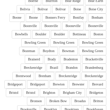
Boerne
Bluffton
Blue Ridge
Blue Earth
Bolivia
Bolivar
Bolivar
Boise
Boise City
Boone
Boone
Bonners Ferry
Bonifay
Bonham
Boonville
Boonville
Booneville
Booneville
Bowbells
Boulder
Boulder
Bottineau
Boston
Bowling Green
Bowling Green
Bowling Green
Bozeman
Boydton
Bowman
Bowling Green
Brainerd
Brady
Bradenton
Brackettville
Breckenridge
Brazil
Brandon
Brandenburg
Brentwood
Brenham
Breckenridge
Breckenridge
Bridgeport
Bridgeport
Brewton
Brewster
Brevard
Bristol
Bristol
Brighton
Brigham City
Bridgeton
Bronson
Broken Bow
Broadus
Britton
Brooksville
Brooklyn
Brookings
Brookhaven