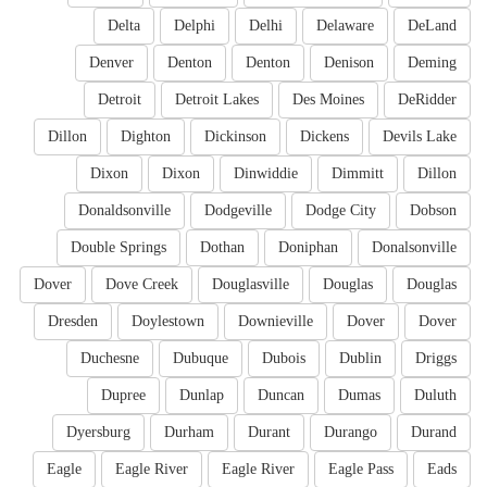
Delta
Delphi
Delhi
Delaware
DeLand
Denver
Denton
Denton
Denison
Deming
Detroit
Detroit Lakes
Des Moines
DeRidder
Dillon
Dighton
Dickinson
Dickens
Devils Lake
Dixon
Dixon
Dinwiddie
Dimmitt
Dillon
Donaldsonville
Dodgeville
Dodge City
Dobson
Double Springs
Dothan
Doniphan
Donalsonville
Dover
Dove Creek
Douglasville
Douglas
Douglas
Dresden
Doylestown
Downieville
Dover
Dover
Duchesne
Dubuque
Dubois
Dublin
Driggs
Dupree
Dunlap
Duncan
Dumas
Duluth
Dyersburg
Durham
Durant
Durango
Durand
Eagle
Eagle River
Eagle River
Eagle Pass
Eads