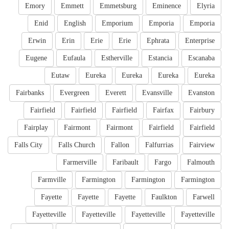
Emory
Emmett
Emmetsburg
Eminence
Elyria
Enid
English
Emporium
Emporia
Emporia
Erwin
Erin
Erie
Erie
Ephrata
Enterprise
Eugene
Eufaula
Estherville
Estancia
Escanaba
Eutaw
Eureka
Eureka
Eureka
Eureka
Fairbanks
Evergreen
Everett
Evansville
Evanston
Fairfield
Fairfield
Fairfield
Fairfax
Fairbury
Fairplay
Fairmont
Fairmont
Fairfield
Fairfield
Falls City
Falls Church
Fallon
Falfurrias
Fairview
Farmerville
Faribault
Fargo
Falmouth
Farmville
Farmington
Farmington
Farmington
Fayette
Fayette
Fayette
Faulkton
Farwell
Fayetteville
Fayetteville
Fayetteville
Fayetteville