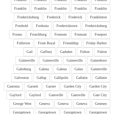
Franklin
Franklin
Franklin
Franklin
Franklin
Fredericksburg
Frederick
Frederick
Franklinton
Freehold
Fredonia
Fredericktown
Fredericksburg
Fresno
Frenchburg
Fremont
Fremont
Freeport
Fullerton
Front Royal
Friendship
Friday Harbor
Gail
Gaffney
Gadsden
Fulton
Fulton
Gainesville
Gainesville
Gainesville
Gainesboro
Galesburg
Galena
Galena
Galax
Gainesville
Galveston
Gallup
Gallipolis
Gallatin
Gallatin
Gastonia
Garnett
Garner
Garden City
Garden City
Gaylord
Gaylord
Gatesville
Gatesville
Gate City
George West
Geneva
Geneva
Geneva
Geneseo
Georgetown
Georgetown
Georgetown
Georgetown