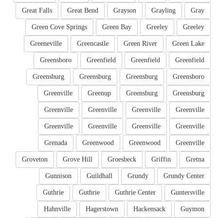
Great Falls
Great Bend
Grayson
Grayling
Gray
Green Cove Springs
Green Bay
Greeley
Greeley
Greeneville
Greencastle
Green River
Green Lake
Greensboro
Greenfield
Greenfield
Greenfield
Greensburg
Greensburg
Greensburg
Greensboro
Greenville
Greenup
Greensburg
Greensburg
Greenville
Greenville
Greenville
Greenville
Greenville
Greenville
Greenville
Greenville
Grenada
Greenwood
Greenwood
Greenville
Groveton
Grove Hill
Groesbeck
Griffin
Gretna
Gunnison
Guildhall
Grundy
Grundy Center
Guthrie
Guthrie
Guthrie Center
Guntersville
Hahnville
Hagerstown
Hackensack
Guymon