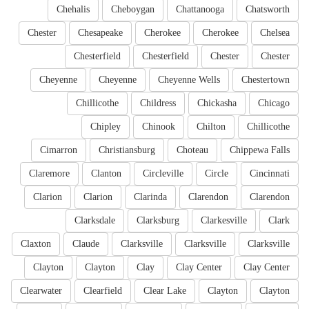
Chehalis
Cheboygan
Chattanooga
Chatsworth
Chester
Chesapeake
Cherokee
Cherokee
Chelsea
Chesterfield
Chesterfield
Chester
Chester
Cheyenne
Cheyenne
Cheyenne Wells
Chestertown
Chillicothe
Childress
Chickasha
Chicago
Chipley
Chinook
Chilton
Chillicothe
Cimarron
Christiansburg
Choteau
Chippewa Falls
Claremore
Clanton
Circleville
Circle
Cincinnati
Clarion
Clarion
Clarinda
Clarendon
Clarendon
Clarksdale
Clarksburg
Clarkesville
Clark
Claxton
Claude
Clarksville
Clarksville
Clarksville
Clayton
Clayton
Clay
Clay Center
Clay Center
Clearwater
Clearfield
Clear Lake
Clayton
Clayton