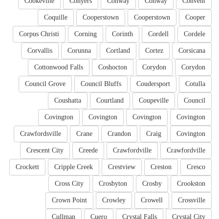
Cookeville
Conyers
Conway
Conway
Convent
Coquille
Cooperstown
Cooperstown
Cooper
Corpus Christi
Corning
Corinth
Cordell
Cordele
Corvallis
Corunna
Cortland
Cortez
Corsicana
Cottonwood Falls
Coshocton
Corydon
Corydon
Council Grove
Council Bluffs
Coudersport
Cotulla
Coushatta
Courtland
Coupeville
Council
Covington
Covington
Covington
Covington
Crawfordsville
Crane
Crandon
Craig
Covington
Crescent City
Creede
Crawfordville
Crawfordville
Crockett
Cripple Creek
Crestview
Creston
Cresco
Cross City
Crosbyton
Crosby
Crookston
Crown Point
Crowley
Crowell
Crossville
Cullman
Cuero
Crystal Falls
Crystal City