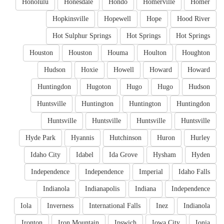
Honolulu
Honesdale
Hondo
Homerville
Homer
Hopkinsville
Hopewell
Hope
Hood River
Hot Sulphur Springs
Hot Springs
Hot Springs
Houston
Houston
Houma
Houlton
Houghton
Hudson
Hoxie
Howell
Howard
Howard
Huntingdon
Hugoton
Hugo
Hugo
Hudson
Huntsville
Huntington
Huntington
Huntingdon
Huntsville
Huntsville
Huntsville
Huntsville
Hyde Park
Hyannis
Hutchinson
Huron
Hurley
Idaho City
Idabel
Ida Grove
Hysham
Hyden
Independence
Independence
Imperial
Idaho Falls
Indianola
Indianapolis
Indiana
Independence
Iola
Inverness
International Falls
Inez
Indianola
Ironton
Iron Mountain
Ipswich
Iowa City
Ionia