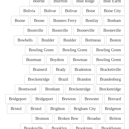
Boerne
Bluffton
Blue Ridge
Blue Earth
Bolivia
Bolivar
Bolivar
Boise
Boise City
Boone
Boone
Bonners Ferry
Bonifay
Bonham
Boonville
Boonville
Booneville
Booneville
Bowbells
Boulder
Boulder
Bottineau
Boston
Bowling Green
Bowling Green
Bowling Green
Bozeman
Boydton
Bowman
Bowling Green
Brainerd
Brady
Bradenton
Brackettville
Breckenridge
Brazil
Brandon
Brandenburg
Brentwood
Brenham
Breckenridge
Breckenridge
Bridgeport
Bridgeport
Brewton
Brewster
Brevard
Bristol
Bristol
Brighton
Brigham City
Bridgeton
Bronson
Broken Bow
Broadus
Britton
Brooksville
Brooklyn
Brookings
Brookhaven