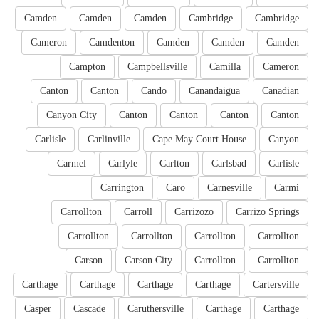
Camden
Camden
Camden
Cambridge
Cambridge
Cameron
Camdenton
Camden
Camden
Camden
Campton
Campbellsville
Camilla
Cameron
Canton
Canton
Cando
Canandaigua
Canadian
Canyon City
Canton
Canton
Canton
Canton
Carlisle
Carlinville
Cape May Court House
Canyon
Carmel
Carlyle
Carlton
Carlsbad
Carlisle
Carrington
Caro
Carnesville
Carmi
Carrollton
Carroll
Carrizozo
Carrizo Springs
Carrollton
Carrollton
Carrollton
Carrollton
Carson
Carson City
Carrollton
Carrollton
Carthage
Carthage
Carthage
Carthage
Cartersville
Casper
Cascade
Caruthersville
Carthage
Carthage