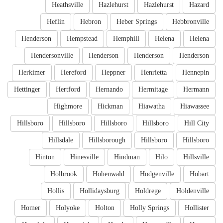
Heathsville
Hazlehurst
Hazlehurst
Hazard
Heflin
Hebron
Heber Springs
Hebbronville
Henderson
Hempstead
Hemphill
Helena
Helena
Hendersonville
Henderson
Henderson
Henderson
Herkimer
Hereford
Heppner
Henrietta
Hennepin
Hettinger
Hertford
Hernando
Hermitage
Hermann
Highmore
Hickman
Hiawatha
Hiawassee
Hillsboro
Hillsboro
Hillsboro
Hillsboro
Hill City
Hillsdale
Hillsborough
Hillsboro
Hillsboro
Hinton
Hinesville
Hindman
Hilo
Hillsville
Holbrook
Hohenwald
Hodgenville
Hobart
Hollis
Hollidaysburg
Holdrege
Holdenville
Homer
Holyoke
Holton
Holly Springs
Hollister