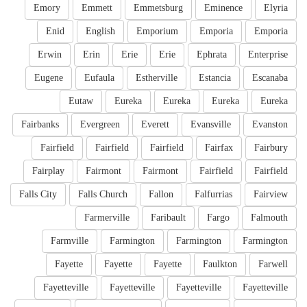
Emory
Emmett
Emmetsburg
Eminence
Elyria
Enid
English
Emporium
Emporia
Emporia
Erwin
Erin
Erie
Erie
Ephrata
Enterprise
Eugene
Eufaula
Estherville
Estancia
Escanaba
Eutaw
Eureka
Eureka
Eureka
Eureka
Fairbanks
Evergreen
Everett
Evansville
Evanston
Fairfield
Fairfield
Fairfield
Fairfax
Fairbury
Fairplay
Fairmont
Fairmont
Fairfield
Fairfield
Falls City
Falls Church
Fallon
Falfurrias
Fairview
Farmerville
Faribault
Fargo
Falmouth
Farmville
Farmington
Farmington
Farmington
Fayette
Fayette
Fayette
Faulkton
Farwell
Fayetteville
Fayetteville
Fayetteville
Fayetteville