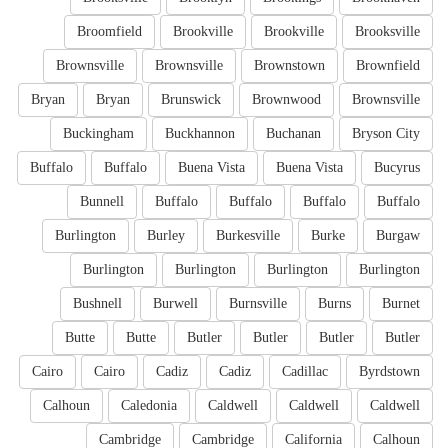
Broomfield
Brookville
Brookville
Brooksville
Brownsville
Brownsville
Brownstown
Brownfield
Bryan
Bryan
Brunswick
Brownwood
Brownsville
Buckingham
Buckhannon
Buchanan
Bryson City
Buffalo
Buffalo
Buena Vista
Buena Vista
Bucyrus
Bunnell
Buffalo
Buffalo
Buffalo
Buffalo
Burlington
Burley
Burkesville
Burke
Burgaw
Burlington
Burlington
Burlington
Burlington
Bushnell
Burwell
Burnsville
Burns
Burnet
Butte
Butte
Butler
Butler
Butler
Butler
Cairo
Cairo
Cadiz
Cadiz
Cadillac
Byrdstown
Calhoun
Caledonia
Caldwell
Caldwell
Caldwell
Cambridge
Cambridge
California
Calhoun