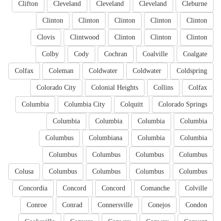
Clifton
Cleveland
Cleveland
Cleveland
Cleburne
Clinton
Clinton
Clinton
Clinton
Clinton
Clovis
Clintwood
Clinton
Clinton
Clinton
Colby
Cody
Cochran
Coalville
Coalgate
Colfax
Coleman
Coldwater
Coldwater
Coldspring
Colorado City
Colonial Heights
Collins
Colfax
Columbia
Columbia City
Colquitt
Colorado Springs
Columbia
Columbia
Columbia
Columbia
Columbus
Columbiana
Columbia
Columbia
Columbus
Columbus
Columbus
Columbus
Colusa
Columbus
Columbus
Columbus
Columbus
Concordia
Concord
Concord
Comanche
Colville
Conroe
Conrad
Connersville
Conejos
Condon