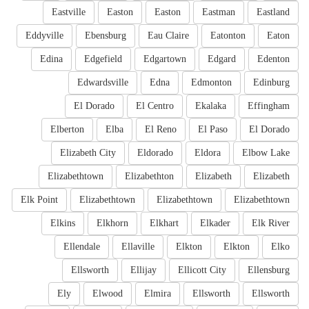
Eastville
Easton
Easton
Eastman
Eastland
Eddyville
Ebensburg
Eau Claire
Eatonton
Eaton
Edina
Edgefield
Edgartown
Edgard
Edenton
Edwardsville
Edna
Edmonton
Edinburg
El Dorado
El Centro
Ekalaka
Effingham
Elberton
Elba
El Reno
El Paso
El Dorado
Elizabeth City
Eldorado
Eldora
Elbow Lake
Elizabethtown
Elizabethton
Elizabeth
Elizabeth
Elk Point
Elizabethtown
Elizabethtown
Elizabethtown
Elkins
Elkhorn
Elkhart
Elkader
Elk River
Ellendale
Ellaville
Elkton
Elkton
Elko
Ellsworth
Ellijay
Ellicott City
Ellensburg
Ely
Elwood
Elmira
Ellsworth
Ellsworth