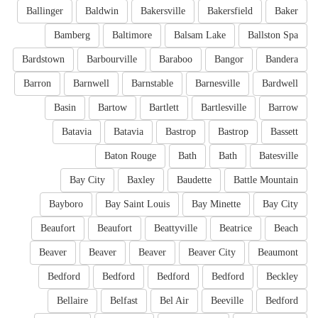
Ballinger
Baldwin
Bakersville
Bakersfield
Baker
Bamberg
Baltimore
Balsam Lake
Ballston Spa
Bardstown
Barbourville
Baraboo
Bangor
Bandera
Barron
Barnwell
Barnstable
Barnesville
Bardwell
Basin
Bartow
Bartlett
Bartlesville
Barrow
Batavia
Batavia
Bastrop
Bastrop
Bassett
Baton Rouge
Bath
Bath
Batesville
Bay City
Baxley
Baudette
Battle Mountain
Bayboro
Bay Saint Louis
Bay Minette
Bay City
Beaufort
Beaufort
Beattyville
Beatrice
Beach
Beaver
Beaver
Beaver
Beaver City
Beaumont
Bedford
Bedford
Bedford
Bedford
Beckley
Bellaire
Belfast
Bel Air
Beeville
Bedford