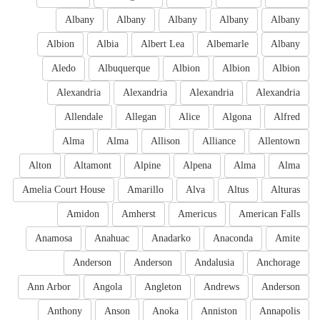
Albany
Albany
Albany
Albany
Albany
Albion
Albia
Albert Lea
Albemarle
Albany
Aledo
Albuquerque
Albion
Albion
Albion
Alexandria
Alexandria
Alexandria
Alexandria
Allendale
Allegan
Alice
Algona
Alfred
Alma
Alma
Allison
Alliance
Allentown
Alton
Altamont
Alpine
Alpena
Alma
Alma
Amelia Court House
Amarillo
Alva
Altus
Alturas
Amidon
Amherst
Americus
American Falls
Anamosa
Anahuac
Anadarko
Anaconda
Amite
Anderson
Anderson
Andalusia
Anchorage
Ann Arbor
Angola
Angleton
Andrews
Anderson
Anthony
Anson
Anoka
Anniston
Annapolis