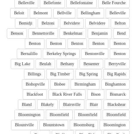
Belleville
Bellefonte
Bellefontaine
Belle Fourche
Beloit
Belmont
Bellville
Bellingham
Belleville
Bemidji
Belzoni
Belvidere
Belvidere
Belton
Benson
Bennettsville
Benkelman
Benjamin
Bend
Benton
Benton
Benton
Benton
Benton
Bernalillo
Berkeley Springs
Bentonville
Benton
Big Lake
Beulah
Bethany
Bessemer
Berryville
Billings
Big Timber
Big Spring
Big Rapids
Bishopville
Bisbee
Birmingham
Binghamton
Blackfoot
Black River Falls
Bison
Bismarck
Bland
Blakely
Blairsville
Blair
Blackshear
Bloomington
Bloomfield
Bloomfield
Bloomfield
Blountville
Blountstown
Bloomsburg
Bloomington