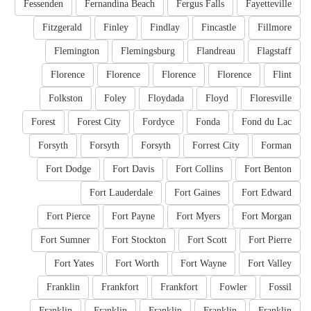
Fessenden
Fernandina Beach
Fergus Falls
Fayetteville
Fitzgerald
Finley
Findlay
Fincastle
Fillmore
Flemington
Flemingsburg
Flandreau
Flagstaff
Florence
Florence
Florence
Florence
Flint
Folkston
Foley
Floydada
Floyd
Floresville
Forest
Forest City
Fordyce
Fonda
Fond du Lac
Forsyth
Forsyth
Forsyth
Forrest City
Forman
Fort Dodge
Fort Davis
Fort Collins
Fort Benton
Fort Lauderdale
Fort Gaines
Fort Edward
Fort Pierce
Fort Payne
Fort Myers
Fort Morgan
Fort Sumner
Fort Stockton
Fort Scott
Fort Pierre
Fort Yates
Fort Worth
Fort Wayne
Fort Valley
Franklin
Frankfort
Frankfort
Fowler
Fossil
Franklin
Franklin
Franklin
Franklin
Franklin