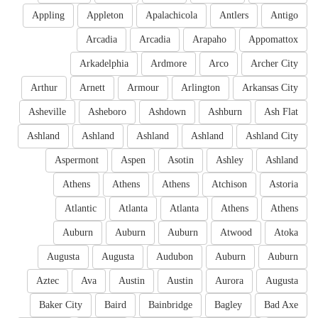
Appling
Appleton
Apalachicola
Antlers
Antigo
Arcadia
Arcadia
Arapaho
Appomattox
Arkadelphia
Ardmore
Arco
Archer City
Arthur
Arnett
Armour
Arlington
Arkansas City
Asheville
Asheboro
Ashdown
Ashburn
Ash Flat
Ashland
Ashland
Ashland
Ashland
Ashland City
Aspermont
Aspen
Asotin
Ashley
Ashland
Athens
Athens
Athens
Atchison
Astoria
Atlantic
Atlanta
Atlanta
Athens
Athens
Auburn
Auburn
Auburn
Atwood
Atoka
Augusta
Augusta
Audubon
Auburn
Auburn
Aztec
Ava
Austin
Austin
Aurora
Augusta
Baker City
Baird
Bainbridge
Bagley
Bad Axe