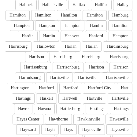
Hallock
Hallettsville
Halifax
Halifax
Hailey
Hamilton
Hamilton
Hamilton
Hamilton
Hamburg
Hampton
Hampton
Hampton
Hamlin
Hamilton
Hardin
Hardin
Hanover
Hanford
Hampton
Harrisburg
Harlowton
Harlan
Harlan
Hardinsburg
Harrison
Harrisburg
Harrisburg
Harrisburg
Harrisonburg
Harrisonburg
Harrison
Harrison
Harrodsburg
Harrisville
Harrisville
Harrisonville
Hartington
Hartford
Hartford
Hartford City
Hart
Hastings
Haskell
Hartwell
Hartville
Hartsville
Havre
Havana
Hattiesburg
Hastings
Hastings
Hayes Center
Hawthorne
Hawkinsville
Hawesville
Hayward
Hayti
Hays
Hayneville
Hayesville