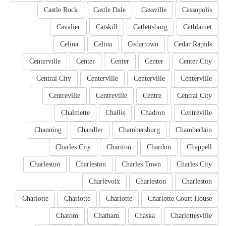
Castle Rock
Castle Dale
Cassville
Cassopolis
Cavalier
Catskill
Catlettsburg
Cathlamet
Celina
Celina
Cedartown
Cedar Rapids
Centerville
Center
Center
Center
Center City
Central City
Centerville
Centerville
Centerville
Centreville
Centreville
Centre
Central City
Chalmette
Challis
Chadron
Centreville
Channing
Chandler
Chambersburg
Chamberlain
Charles City
Chariton
Chardon
Chappell
Charleston
Charleston
Charles Town
Charles City
Charlevoix
Charleston
Charleston
Charlotte
Charlotte
Charlotte
Charlotte Court House
Chatom
Chatham
Chaska
Charlottesville