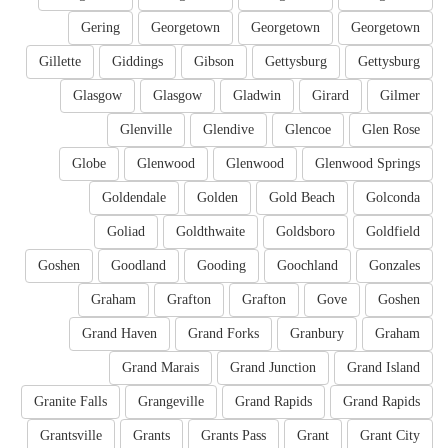
Gering
Georgetown
Georgetown
Georgetown
Gillette
Giddings
Gibson
Gettysburg
Gettysburg
Glasgow
Glasgow
Gladwin
Girard
Gilmer
Glenville
Glendive
Glencoe
Glen Rose
Globe
Glenwood
Glenwood
Glenwood Springs
Goldendale
Golden
Gold Beach
Golconda
Goliad
Goldthwaite
Goldsboro
Goldfield
Goshen
Goodland
Gooding
Goochland
Gonzales
Graham
Grafton
Grafton
Gove
Goshen
Grand Haven
Grand Forks
Granbury
Graham
Grand Marais
Grand Junction
Grand Island
Granite Falls
Grangeville
Grand Rapids
Grand Rapids
Grantsville
Grants
Grants Pass
Grant
Grant City