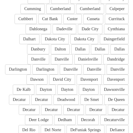
Cumming
Cumberland
Cumberland
Culpeper
Cuthbert
Cut Bank
Custer
Cusseta
Currituck
Dahlonega
Dadeville
Dade City
Cynthiana
Dalhart
Dakota City
Dakota City
Daingerfield
Danbury
Dalton
Dallas
Dallas
Dallas
Danville
Danville
Danielsville
Dandridge
Darlington
Darlington
Danville
Danville
Danville
Dawson
David City
Davenport
Davenport
De Kalb
Dayton
Dayton
Dayton
Dawsonville
Decatur
Decatur
Deadwood
De Smet
De Queen
Decatur
Decatur
Decatur
Decatur
Decatur
Deer Lodge
Dedham
Decorah
Decaturville
Del Rio
Del Norte
DeFuniak Springs
Defiance