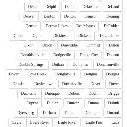
Delta
Delphi
Delhi
Delaware
DeLand
Denver
Denton
Denton
Denison
Deming
Detroit
Detroit Lakes
Des Moines
DeRidder
Dillon
Dighton
Dickinson
Dickens
Devils Lake
Dixon
Dixon
Dinwiddie
Dimmitt
Dillon
Donaldsonville
Dodgeville
Dodge City
Dobson
Double Springs
Dothan
Doniphan
Donalsonville
Dover
Dove Creek
Douglasville
Douglas
Douglas
Dresden
Doylestown
Downieville
Dover
Dover
Duchesne
Dubuque
Dubois
Dublin
Driggs
Dupree
Dunlap
Duncan
Dumas
Duluth
Dyersburg
Durham
Durant
Durango
Durand
Eagle
Eagle River
Eagle River
Eagle Pass
Eads