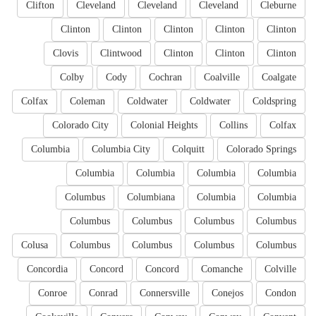
Clifton
Cleveland
Cleveland
Cleveland
Cleburne
Clinton
Clinton
Clinton
Clinton
Clinton
Clovis
Clintwood
Clinton
Clinton
Clinton
Colby
Cody
Cochran
Coalville
Coalgate
Colfax
Coleman
Coldwater
Coldwater
Coldspring
Colorado City
Colonial Heights
Collins
Colfax
Columbia
Columbia City
Colquitt
Colorado Springs
Columbia
Columbia
Columbia
Columbia
Columbus
Columbiana
Columbia
Columbia
Columbus
Columbus
Columbus
Columbus
Colusa
Columbus
Columbus
Columbus
Columbus
Concordia
Concord
Concord
Comanche
Colville
Conroe
Conrad
Connersville
Conejos
Condon