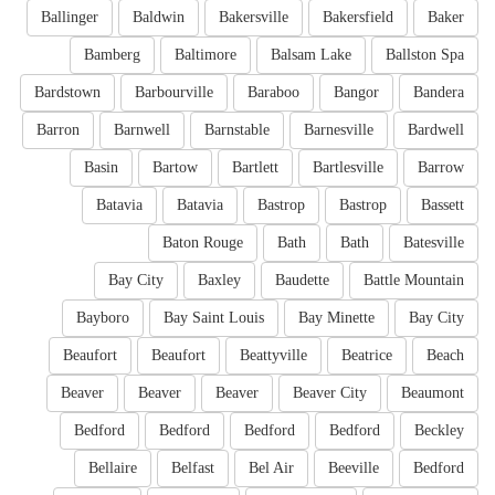
Ballinger
Baldwin
Bakersville
Bakersfield
Baker
Bamberg
Baltimore
Balsam Lake
Ballston Spa
Bardstown
Barbourville
Baraboo
Bangor
Bandera
Barron
Barnwell
Barnstable
Barnesville
Bardwell
Basin
Bartow
Bartlett
Bartlesville
Barrow
Batavia
Batavia
Bastrop
Bastrop
Bassett
Baton Rouge
Bath
Bath
Batesville
Bay City
Baxley
Baudette
Battle Mountain
Bayboro
Bay Saint Louis
Bay Minette
Bay City
Beaufort
Beaufort
Beattyville
Beatrice
Beach
Beaver
Beaver
Beaver
Beaver City
Beaumont
Bedford
Bedford
Bedford
Bedford
Beckley
Bellaire
Belfast
Bel Air
Beeville
Bedford