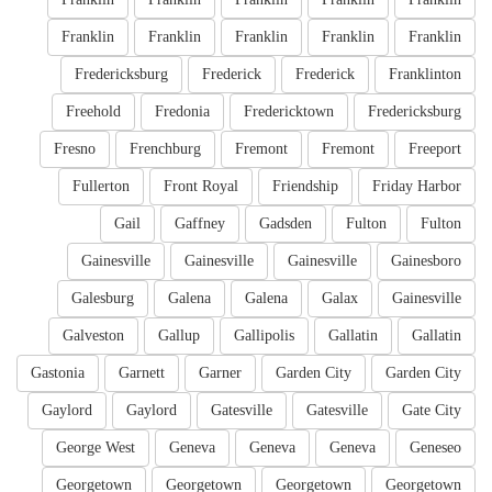
Franklin
Franklin
Franklin
Franklin
Franklin
Fredericksburg
Frederick
Frederick
Franklinton
Freehold
Fredonia
Fredericktown
Fredericksburg
Fresno
Frenchburg
Fremont
Fremont
Freeport
Fullerton
Front Royal
Friendship
Friday Harbor
Gail
Gaffney
Gadsden
Fulton
Fulton
Gainesville
Gainesville
Gainesville
Gainesboro
Galesburg
Galena
Galena
Galax
Gainesville
Galveston
Gallup
Gallipolis
Gallatin
Gallatin
Gastonia
Garnett
Garner
Garden City
Garden City
Gaylord
Gaylord
Gatesville
Gatesville
Gate City
George West
Geneva
Geneva
Geneva
Geneseo
Georgetown
Georgetown
Georgetown
Georgetown