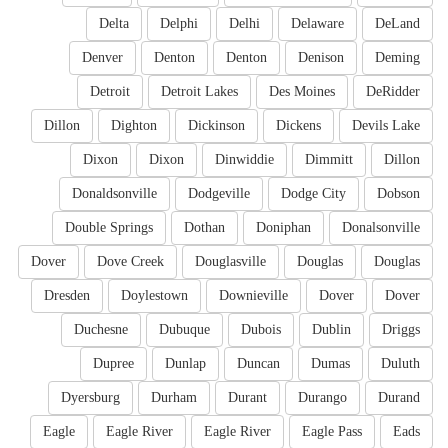
Delta
Delphi
Delhi
Delaware
DeLand
Denver
Denton
Denton
Denison
Deming
Detroit
Detroit Lakes
Des Moines
DeRidder
Dillon
Dighton
Dickinson
Dickens
Devils Lake
Dixon
Dixon
Dinwiddie
Dimmitt
Dillon
Donaldsonville
Dodgeville
Dodge City
Dobson
Double Springs
Dothan
Doniphan
Donalsonville
Dover
Dove Creek
Douglasville
Douglas
Douglas
Dresden
Doylestown
Downieville
Dover
Dover
Duchesne
Dubuque
Dubois
Dublin
Driggs
Dupree
Dunlap
Duncan
Dumas
Duluth
Dyersburg
Durham
Durant
Durango
Durand
Eagle
Eagle River
Eagle River
Eagle Pass
Eads