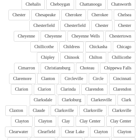
Chehalis
Cheboygan
Chattanooga
Chatsworth
Chester
Chesapeake
Cherokee
Cherokee
Chelsea
Chesterfield
Chesterfield
Chester
Chester
Cheyenne
Cheyenne
Cheyenne Wells
Chestertown
Chillicothe
Childress
Chickasha
Chicago
Chipley
Chinook
Chilton
Chillicothe
Cimarron
Christiansburg
Choteau
Chippewa Falls
Claremore
Clanton
Circleville
Circle
Cincinnati
Clarion
Clarion
Clarinda
Clarendon
Clarendon
Clarksdale
Clarksburg
Clarkesville
Clark
Claxton
Claude
Clarksville
Clarksville
Clarksville
Clayton
Clayton
Clay
Clay Center
Clay Center
Clearwater
Clearfield
Clear Lake
Clayton
Clayton