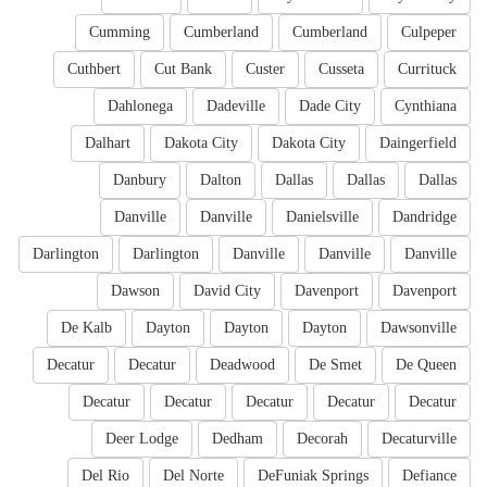
Cumming
Cumberland
Cumberland
Culpeper
Cuthbert
Cut Bank
Custer
Cusseta
Currituck
Dahlonega
Dadeville
Dade City
Cynthiana
Dalhart
Dakota City
Dakota City
Daingerfield
Danbury
Dalton
Dallas
Dallas
Dallas
Danville
Danville
Danielsville
Dandridge
Darlington
Darlington
Danville
Danville
Danville
Dawson
David City
Davenport
Davenport
De Kalb
Dayton
Dayton
Dayton
Dawsonville
Decatur
Decatur
Deadwood
De Smet
De Queen
Decatur
Decatur
Decatur
Decatur
Decatur
Deer Lodge
Dedham
Decorah
Decaturville
Del Rio
Del Norte
DeFuniak Springs
Defiance