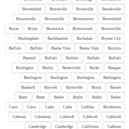
Broomfield
Brookville
Brookville
Brooksville
Brownsville
Brownsville
Brownstown
Brownfield
Bryan
Bryan
Brunswick
Brownwood
Brownsville
Buckingham
Buckhannon
Buchanan
Bryson City
Buffalo
Buffalo
Buena Vista
Buena Vista
Bucyrus
Bunnell
Buffalo
Buffalo
Buffalo
Buffalo
Burlington
Burley
Burkesville
Burke
Burgaw
Burlington
Burlington
Burlington
Burlington
Bushnell
Burwell
Burnsville
Burns
Burnet
Butte
Butte
Butler
Butler
Butler
Butler
Cairo
Cairo
Cadiz
Cadiz
Cadillac
Byrdstown
Calhoun
Caledonia
Caldwell
Caldwell
Caldwell
Cambridge
Cambridge
California
Calhoun