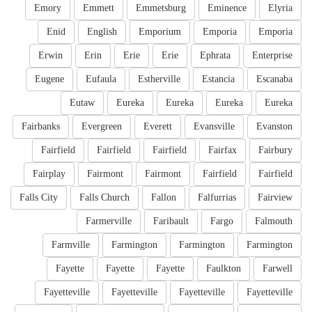
Emory
Emmett
Emmetsburg
Eminence
Elyria
Enid
English
Emporium
Emporia
Emporia
Erwin
Erin
Erie
Erie
Ephrata
Enterprise
Eugene
Eufaula
Estherville
Estancia
Escanaba
Eutaw
Eureka
Eureka
Eureka
Eureka
Fairbanks
Evergreen
Everett
Evansville
Evanston
Fairfield
Fairfield
Fairfield
Fairfax
Fairbury
Fairplay
Fairmont
Fairmont
Fairfield
Fairfield
Falls City
Falls Church
Fallon
Falfurrias
Fairview
Farmerville
Faribault
Fargo
Falmouth
Farmville
Farmington
Farmington
Farmington
Fayette
Fayette
Fayette
Faulkton
Farwell
Fayetteville
Fayetteville
Fayetteville
Fayetteville