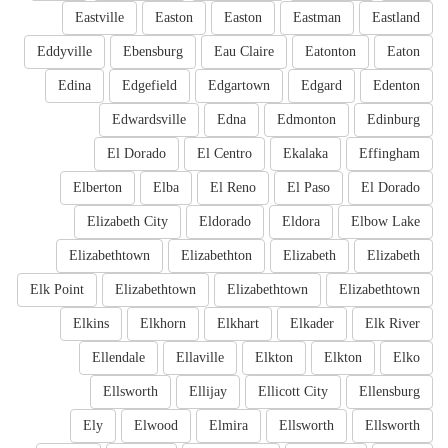
Eastville
Easton
Easton
Eastman
Eastland
Eddyville
Ebensburg
Eau Claire
Eatonton
Eaton
Edina
Edgefield
Edgartown
Edgard
Edenton
Edwardsville
Edna
Edmonton
Edinburg
El Dorado
El Centro
Ekalaka
Effingham
Elberton
Elba
El Reno
El Paso
El Dorado
Elizabeth City
Eldorado
Eldora
Elbow Lake
Elizabethtown
Elizabethton
Elizabeth
Elizabeth
Elk Point
Elizabethtown
Elizabethtown
Elizabethtown
Elkins
Elkhorn
Elkhart
Elkader
Elk River
Ellendale
Ellaville
Elkton
Elkton
Elko
Ellsworth
Ellijay
Ellicott City
Ellensburg
Ely
Elwood
Elmira
Ellsworth
Ellsworth