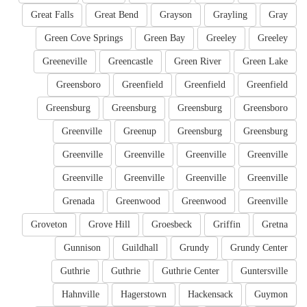
Great Falls
Great Bend
Grayson
Grayling
Gray
Green Cove Springs
Green Bay
Greeley
Greeley
Greeneville
Greencastle
Green River
Green Lake
Greensboro
Greenfield
Greenfield
Greenfield
Greensburg
Greensburg
Greensburg
Greensboro
Greenville
Greenup
Greensburg
Greensburg
Greenville
Greenville
Greenville
Greenville
Greenville
Greenville
Greenville
Greenville
Grenada
Greenwood
Greenwood
Greenville
Groveton
Grove Hill
Groesbeck
Griffin
Gretna
Gunnison
Guildhall
Grundy
Grundy Center
Guthrie
Guthrie
Guthrie Center
Guntersville
Hahnville
Hagerstown
Hackensack
Guymon