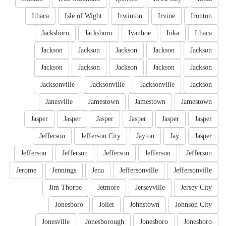
Ithaca
Isle of Wight
Irwinton
Irvine
Ironton
Jacksboro
Jacksboro
Ivanhoe
Iuka
Ithaca
Jackson
Jackson
Jackson
Jackson
Jackson
Jackson
Jackson
Jackson
Jackson
Jackson
Jacksonville
Jacksonville
Jacksonville
Jackson
Janesville
Jamestown
Jamestown
Jamestown
Jasper
Jasper
Jasper
Jasper
Jasper
Jasper
Jefferson
Jefferson City
Jayton
Jay
Jasper
Jefferson
Jefferson
Jefferson
Jefferson
Jefferson
Jerome
Jennings
Jena
Jeffersonville
Jeffersonville
Jim Thorpe
Jetmore
Jerseyville
Jersey City
Jonesboro
Joliet
Johnstown
Johnson City
Jonesville
Jonesborough
Jonesboro
Jonesboro