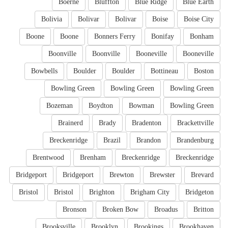
Boerne
Bluffton
Blue Ridge
Blue Earth
Bolivia
Bolivar
Bolivar
Boise
Boise City
Boone
Boone
Bonners Ferry
Bonifay
Bonham
Boonville
Boonville
Booneville
Booneville
Bowbells
Boulder
Boulder
Bottineau
Boston
Bowling Green
Bowling Green
Bowling Green
Bozeman
Boydton
Bowman
Bowling Green
Brainerd
Brady
Bradenton
Brackettville
Breckenridge
Brazil
Brandon
Brandenburg
Brentwood
Brenham
Breckenridge
Breckenridge
Bridgeport
Bridgeport
Brewton
Brewster
Brevard
Bristol
Bristol
Brighton
Brigham City
Bridgeton
Bronson
Broken Bow
Broadus
Britton
Brooksville
Brooklyn
Brookings
Brookhaven