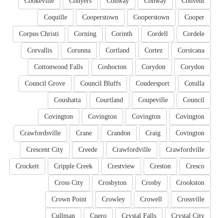
Cookeville
Conyers
Conway
Conway
Convent
Coquille
Cooperstown
Cooperstown
Cooper
Corpus Christi
Corning
Corinth
Cordell
Cordele
Corvallis
Corunna
Cortland
Cortez
Corsicana
Cottonwood Falls
Coshocton
Corydon
Corydon
Council Grove
Council Bluffs
Coudersport
Cotulla
Coushatta
Courtland
Coupeville
Council
Covington
Covington
Covington
Covington
Crawfordsville
Crane
Crandon
Craig
Covington
Crescent City
Creede
Crawfordville
Crawfordville
Crockett
Cripple Creek
Crestview
Creston
Cresco
Cross City
Crosbyton
Crosby
Crookston
Crown Point
Crowley
Crowell
Crossville
Cullman
Cuero
Crystal Falls
Crystal City