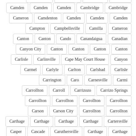
Camden
Camden
Camden
Cambridge
Cambridge
Cameron
Camdenton
Camden
Camden
Camden
Campton
Campbellsville
Camilla
Cameron
Canton
Canton
Cando
Canandaigua
Canadian
Canyon City
Canton
Canton
Canton
Canton
Carlisle
Carlinville
Cape May Court House
Canyon
Carmel
Carlyle
Carlton
Carlsbad
Carlisle
Carrington
Caro
Carnesville
Carmi
Carrollton
Carroll
Carrizozo
Carrizo Springs
Carrollton
Carrollton
Carrollton
Carrollton
Carson
Carson City
Carrollton
Carrollton
Carthage
Carthage
Carthage
Carthage
Cartersville
Casper
Cascade
Caruthersville
Carthage
Carthage