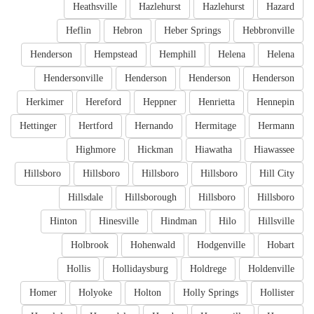
Heathsville
Hazlehurst
Hazlehurst
Hazard
Heflin
Hebron
Heber Springs
Hebbronville
Henderson
Hempstead
Hemphill
Helena
Helena
Hendersonville
Henderson
Henderson
Henderson
Herkimer
Hereford
Heppner
Henrietta
Hennepin
Hettinger
Hertford
Hernando
Hermitage
Hermann
Highmore
Hickman
Hiawatha
Hiawassee
Hillsboro
Hillsboro
Hillsboro
Hillsboro
Hill City
Hillsdale
Hillsborough
Hillsboro
Hillsboro
Hinton
Hinesville
Hindman
Hilo
Hillsville
Holbrook
Hohenwald
Hodgenville
Hobart
Hollis
Hollidaysburg
Holdrege
Holdenville
Homer
Holyoke
Holton
Holly Springs
Hollister