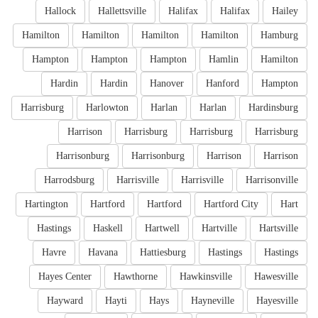
Hallock
Hallettsville
Halifax
Halifax
Hailey
Hamilton
Hamilton
Hamilton
Hamilton
Hamburg
Hampton
Hampton
Hampton
Hamlin
Hamilton
Hardin
Hardin
Hanover
Hanford
Hampton
Harrisburg
Harlowton
Harlan
Harlan
Hardinsburg
Harrison
Harrisburg
Harrisburg
Harrisburg
Harrisonburg
Harrisonburg
Harrison
Harrison
Harrodsburg
Harrisville
Harrisville
Harrisonville
Hartington
Hartford
Hartford
Hartford City
Hart
Hastings
Haskell
Hartwell
Hartville
Hartsville
Havre
Havana
Hattiesburg
Hastings
Hastings
Hayes Center
Hawthorne
Hawkinsville
Hawesville
Hayward
Hayti
Hays
Hayneville
Hayesville