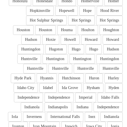
Honolulu
Honesdale
Hondo
Homerville
Homer
Hopkinsville
Hopewell
Hope
Hood River
Hot Sulphur Springs
Hot Springs
Hot Springs
Houston
Houston
Houma
Houlton
Houghton
Hudson
Hoxie
Howell
Howard
Howard
Huntingdon
Hugoton
Hugo
Hugo
Hudson
Huntsville
Huntington
Huntington
Huntingdon
Huntsville
Huntsville
Huntsville
Huntsville
Hyde Park
Hyannis
Hutchinson
Huron
Hurley
Idaho City
Idabel
Ida Grove
Hysham
Hyden
Independence
Independence
Imperial
Idaho Falls
Indianola
Indianapolis
Indiana
Independence
Iola
Inverness
International Falls
Inez
Indianola
Ironton
Iron Mountain
Ipswich
Iowa City
Ionia