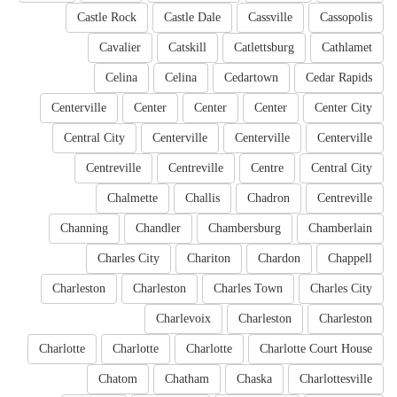
Castle Rock
Castle Dale
Cassville
Cassopolis
Cavalier
Catskill
Catlettsburg
Cathlamet
Celina
Celina
Cedartown
Cedar Rapids
Centerville
Center
Center
Center
Center City
Central City
Centerville
Centerville
Centerville
Centreville
Centreville
Centre
Central City
Chalmette
Challis
Chadron
Centreville
Channing
Chandler
Chambersburg
Chamberlain
Charles City
Chariton
Chardon
Chappell
Charleston
Charleston
Charles Town
Charles City
Charlevoix
Charleston
Charleston
Charlotte
Charlotte
Charlotte
Charlotte Court House
Chatom
Chatham
Chaska
Charlottesville