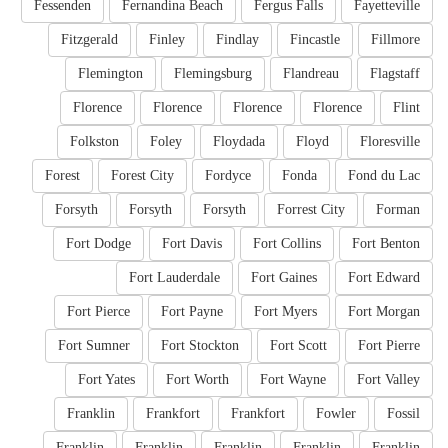
Fessenden
Fernandina Beach
Fergus Falls
Fayetteville
Fitzgerald
Finley
Findlay
Fincastle
Fillmore
Flemington
Flemingsburg
Flandreau
Flagstaff
Florence
Florence
Florence
Florence
Flint
Folkston
Foley
Floydada
Floyd
Floresville
Forest
Forest City
Fordyce
Fonda
Fond du Lac
Forsyth
Forsyth
Forsyth
Forrest City
Forman
Fort Dodge
Fort Davis
Fort Collins
Fort Benton
Fort Lauderdale
Fort Gaines
Fort Edward
Fort Pierce
Fort Payne
Fort Myers
Fort Morgan
Fort Sumner
Fort Stockton
Fort Scott
Fort Pierre
Fort Yates
Fort Worth
Fort Wayne
Fort Valley
Franklin
Frankfort
Frankfort
Fowler
Fossil
Franklin
Franklin
Franklin
Franklin
Franklin