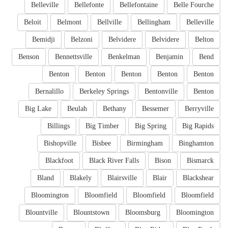
Belleville
Bellefonte
Bellefontaine
Belle Fourche
Beloit
Belmont
Bellville
Bellingham
Belleville
Bemidji
Belzoni
Belvidere
Belvidere
Belton
Benson
Bennettsville
Benkelman
Benjamin
Bend
Benton
Benton
Benton
Benton
Benton
Bernalillo
Berkeley Springs
Bentonville
Benton
Big Lake
Beulah
Bethany
Bessemer
Berryville
Billings
Big Timber
Big Spring
Big Rapids
Bishopville
Bisbee
Birmingham
Binghamton
Blackfoot
Black River Falls
Bison
Bismarck
Bland
Blakely
Blairsville
Blair
Blackshear
Bloomington
Bloomfield
Bloomfield
Bloomfield
Blountville
Blountstown
Bloomsburg
Bloomington