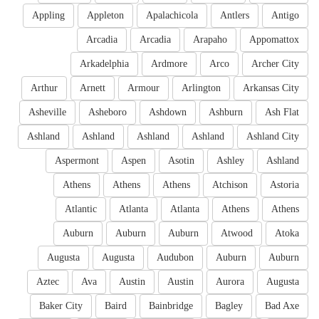
Appling
Appleton
Apalachicola
Antlers
Antigo
Arcadia
Arcadia
Arapaho
Appomattox
Arkadelphia
Ardmore
Arco
Archer City
Arthur
Arnett
Armour
Arlington
Arkansas City
Asheville
Asheboro
Ashdown
Ashburn
Ash Flat
Ashland
Ashland
Ashland
Ashland
Ashland City
Aspermont
Aspen
Asotin
Ashley
Ashland
Athens
Athens
Athens
Atchison
Astoria
Atlantic
Atlanta
Atlanta
Athens
Athens
Auburn
Auburn
Auburn
Atwood
Atoka
Augusta
Augusta
Audubon
Auburn
Auburn
Aztec
Ava
Austin
Austin
Aurora
Augusta
Baker City
Baird
Bainbridge
Bagley
Bad Axe