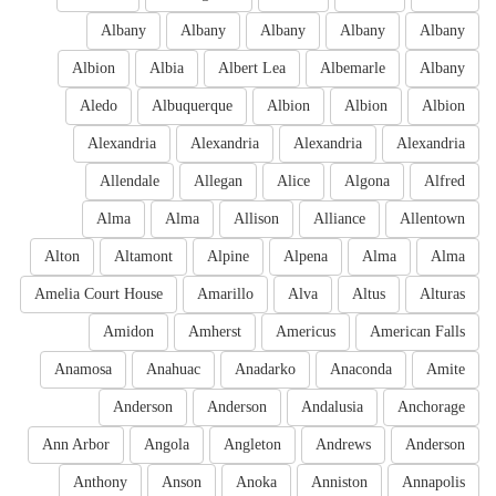
Albany
Albany
Albany
Albany
Albany
Albion
Albia
Albert Lea
Albemarle
Albany
Aledo
Albuquerque
Albion
Albion
Albion
Alexandria
Alexandria
Alexandria
Alexandria
Allendale
Allegan
Alice
Algona
Alfred
Alma
Alma
Allison
Alliance
Allentown
Alton
Altamont
Alpine
Alpena
Alma
Alma
Amelia Court House
Amarillo
Alva
Altus
Alturas
Amidon
Amherst
Americus
American Falls
Anamosa
Anahuac
Anadarko
Anaconda
Amite
Anderson
Anderson
Andalusia
Anchorage
Ann Arbor
Angola
Angleton
Andrews
Anderson
Anthony
Anson
Anoka
Anniston
Annapolis