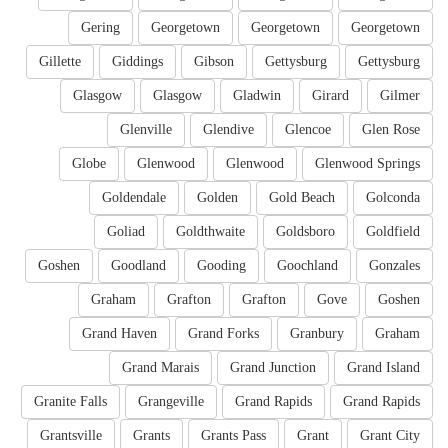
Gering
Georgetown
Georgetown
Georgetown
Gillette
Giddings
Gibson
Gettysburg
Gettysburg
Glasgow
Glasgow
Gladwin
Girard
Gilmer
Glenville
Glendive
Glencoe
Glen Rose
Globe
Glenwood
Glenwood
Glenwood Springs
Goldendale
Golden
Gold Beach
Golconda
Goliad
Goldthwaite
Goldsboro
Goldfield
Goshen
Goodland
Gooding
Goochland
Gonzales
Graham
Grafton
Grafton
Gove
Goshen
Grand Haven
Grand Forks
Granbury
Graham
Grand Marais
Grand Junction
Grand Island
Granite Falls
Grangeville
Grand Rapids
Grand Rapids
Grantsville
Grants
Grants Pass
Grant
Grant City