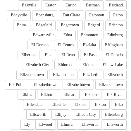
Eastville
Easton
Easton
Eastman
Eastland
Eddyville
Ebensburg
Eau Claire
Eatonton
Eaton
Edina
Edgefield
Edgartown
Edgard
Edenton
Edwardsville
Edna
Edmonton
Edinburg
El Dorado
El Centro
Ekalaka
Effingham
Elberton
Elba
El Reno
El Paso
El Dorado
Elizabeth City
Eldorado
Eldora
Elbow Lake
Elizabethtown
Elizabethton
Elizabeth
Elizabeth
Elk Point
Elizabethtown
Elizabethtown
Elizabethtown
Elkins
Elkhorn
Elkhart
Elkader
Elk River
Ellendale
Ellaville
Elkton
Elkton
Elko
Ellsworth
Ellijay
Ellicott City
Ellensburg
Ely
Elwood
Elmira
Ellsworth
Ellsworth