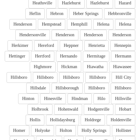
Heathsville
Hazlehurst
Hazlehurst
Hazard
Heflin
Hebron
Heber Springs
Hebbronville
Henderson
Hempstead
Hemphill
Helena
Helena
Hendersonville
Henderson
Henderson
Henderson
Herkimer
Hereford
Heppner
Henrietta
Hennepin
Hettinger
Hertford
Hernando
Hermitage
Hermann
Highmore
Hickman
Hiawatha
Hiawassee
Hillsboro
Hillsboro
Hillsboro
Hillsboro
Hill City
Hillsdale
Hillsborough
Hillsboro
Hillsboro
Hinton
Hinesville
Hindman
Hilo
Hillsville
Holbrook
Hohenwald
Hodgenville
Hobart
Hollis
Hollidaysburg
Holdrege
Holdenville
Homer
Holyoke
Holton
Holly Springs
Hollister