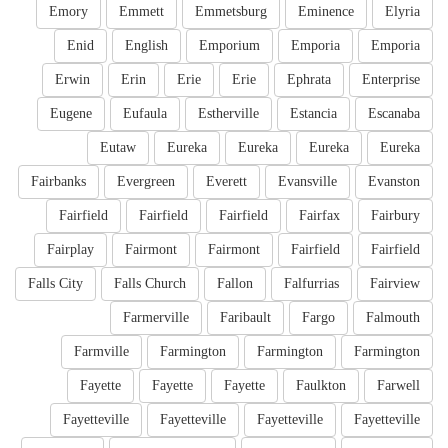
Emory
Emmett
Emmetsburg
Eminence
Elyria
Enid
English
Emporium
Emporia
Emporia
Erwin
Erin
Erie
Erie
Ephrata
Enterprise
Eugene
Eufaula
Estherville
Estancia
Escanaba
Eutaw
Eureka
Eureka
Eureka
Eureka
Fairbanks
Evergreen
Everett
Evansville
Evanston
Fairfield
Fairfield
Fairfield
Fairfax
Fairbury
Fairplay
Fairmont
Fairmont
Fairfield
Fairfield
Falls City
Falls Church
Fallon
Falfurrias
Fairview
Farmerville
Faribault
Fargo
Falmouth
Farmville
Farmington
Farmington
Farmington
Fayette
Fayette
Fayette
Faulkton
Farwell
Fayetteville
Fayetteville
Fayetteville
Fayetteville