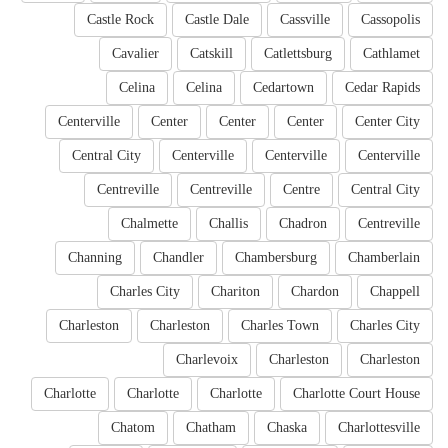
Castle Rock
Castle Dale
Cassville
Cassopolis
Cavalier
Catskill
Catlettsburg
Cathlamet
Celina
Celina
Cedartown
Cedar Rapids
Centerville
Center
Center
Center
Center City
Central City
Centerville
Centerville
Centerville
Centreville
Centreville
Centre
Central City
Chalmette
Challis
Chadron
Centreville
Channing
Chandler
Chambersburg
Chamberlain
Charles City
Chariton
Chardon
Chappell
Charleston
Charleston
Charles Town
Charles City
Charlevoix
Charleston
Charleston
Charlotte
Charlotte
Charlotte
Charlotte Court House
Chatom
Chatham
Chaska
Charlottesville