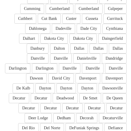
Cumming
Cumberland
Cumberland
Culpeper
Cuthbert
Cut Bank
Custer
Cusseta
Currituck
Dahlonega
Dadeville
Dade City
Cynthiana
Dalhart
Dakota City
Dakota City
Daingerfield
Danbury
Dalton
Dallas
Dallas
Dallas
Danville
Danville
Danielsville
Dandridge
Darlington
Darlington
Danville
Danville
Danville
Dawson
David City
Davenport
Davenport
De Kalb
Dayton
Dayton
Dayton
Dawsonville
Decatur
Decatur
Deadwood
De Smet
De Queen
Decatur
Decatur
Decatur
Decatur
Decatur
Deer Lodge
Dedham
Decorah
Decaturville
Del Rio
Del Norte
DeFuniak Springs
Defiance