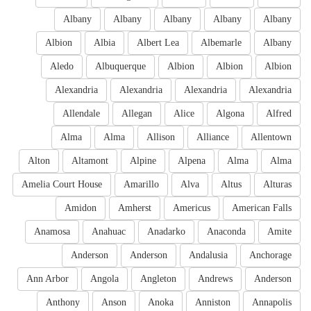
Albany
Albany
Albany
Albany
Albany
Albion
Albia
Albert Lea
Albemarle
Albany
Aledo
Albuquerque
Albion
Albion
Albion
Alexandria
Alexandria
Alexandria
Alexandria
Allendale
Allegan
Alice
Algona
Alfred
Alma
Alma
Allison
Alliance
Allentown
Alton
Altamont
Alpine
Alpena
Alma
Alma
Amelia Court House
Amarillo
Alva
Altus
Alturas
Amidon
Amherst
Americus
American Falls
Anamosa
Anahuac
Anadarko
Anaconda
Amite
Anderson
Anderson
Andalusia
Anchorage
Ann Arbor
Angola
Angleton
Andrews
Anderson
Anthony
Anson
Anoka
Anniston
Annapolis