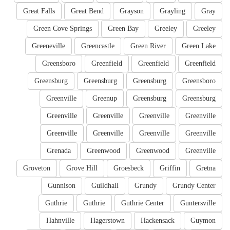
Great Falls
Great Bend
Grayson
Grayling
Gray
Green Cove Springs
Green Bay
Greeley
Greeley
Greeneville
Greencastle
Green River
Green Lake
Greensboro
Greenfield
Greenfield
Greenfield
Greensburg
Greensburg
Greensburg
Greensboro
Greenville
Greenup
Greensburg
Greensburg
Greenville
Greenville
Greenville
Greenville
Greenville
Greenville
Greenville
Greenville
Grenada
Greenwood
Greenwood
Greenville
Groveton
Grove Hill
Groesbeck
Griffin
Gretna
Gunnison
Guildhall
Grundy
Grundy Center
Guthrie
Guthrie
Guthrie Center
Guntersville
Hahnville
Hagerstown
Hackensack
Guymon