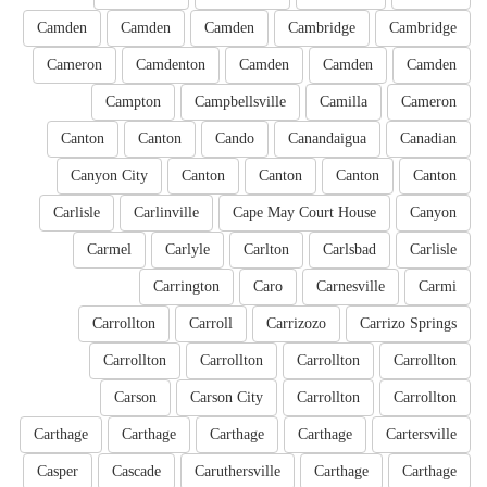
Camden
Camden
Camden
Cambridge
Cambridge
Cameron
Camdenton
Camden
Camden
Camden
Campton
Campbellsville
Camilla
Cameron
Canton
Canton
Cando
Canandaigua
Canadian
Canyon City
Canton
Canton
Canton
Canton
Carlisle
Carlinville
Cape May Court House
Canyon
Carmel
Carlyle
Carlton
Carlsbad
Carlisle
Carrington
Caro
Carnesville
Carmi
Carrollton
Carroll
Carrizozo
Carrizo Springs
Carrollton
Carrollton
Carrollton
Carrollton
Carson
Carson City
Carrollton
Carrollton
Carthage
Carthage
Carthage
Carthage
Cartersville
Casper
Cascade
Caruthersville
Carthage
Carthage