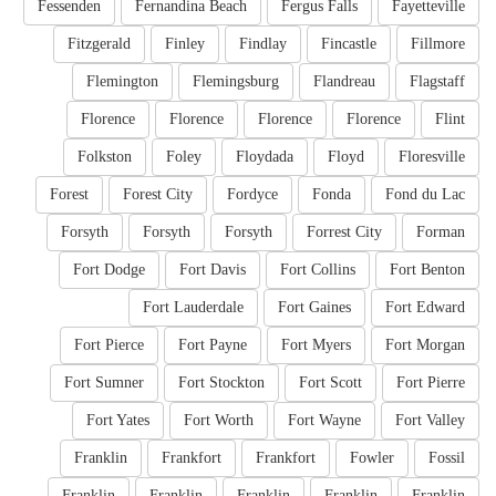
Fessenden
Fernandina Beach
Fergus Falls
Fayetteville
Fitzgerald
Finley
Findlay
Fincastle
Fillmore
Flemington
Flemingsburg
Flandreau
Flagstaff
Florence
Florence
Florence
Florence
Flint
Folkston
Foley
Floydada
Floyd
Floresville
Forest
Forest City
Fordyce
Fonda
Fond du Lac
Forsyth
Forsyth
Forsyth
Forrest City
Forman
Fort Dodge
Fort Davis
Fort Collins
Fort Benton
Fort Lauderdale
Fort Gaines
Fort Edward
Fort Pierce
Fort Payne
Fort Myers
Fort Morgan
Fort Sumner
Fort Stockton
Fort Scott
Fort Pierre
Fort Yates
Fort Worth
Fort Wayne
Fort Valley
Franklin
Frankfort
Frankfort
Fowler
Fossil
Franklin
Franklin
Franklin
Franklin
Franklin