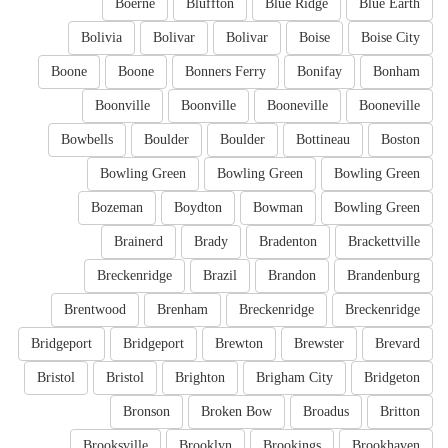
Boerne
Bluffton
Blue Ridge
Blue Earth
Bolivia
Bolivar
Bolivar
Boise
Boise City
Boone
Boone
Bonners Ferry
Bonifay
Bonham
Boonville
Boonville
Booneville
Booneville
Bowbells
Boulder
Boulder
Bottineau
Boston
Bowling Green
Bowling Green
Bowling Green
Bozeman
Boydton
Bowman
Bowling Green
Brainerd
Brady
Bradenton
Brackettville
Breckenridge
Brazil
Brandon
Brandenburg
Brentwood
Brenham
Breckenridge
Breckenridge
Bridgeport
Bridgeport
Brewton
Brewster
Brevard
Bristol
Bristol
Brighton
Brigham City
Bridgeton
Bronson
Broken Bow
Broadus
Britton
Brooksville
Brooklyn
Brookings
Brookhaven