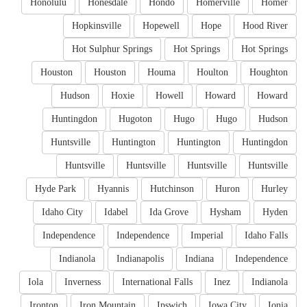
Honolulu
Honesdale
Hondo
Homerville
Homer
Hopkinsville
Hopewell
Hope
Hood River
Hot Sulphur Springs
Hot Springs
Hot Springs
Houston
Houston
Houma
Houlton
Houghton
Hudson
Hoxie
Howell
Howard
Howard
Huntingdon
Hugoton
Hugo
Hugo
Hudson
Huntsville
Huntington
Huntington
Huntingdon
Huntsville
Huntsville
Huntsville
Huntsville
Hyde Park
Hyannis
Hutchinson
Huron
Hurley
Idaho City
Idabel
Ida Grove
Hysham
Hyden
Independence
Independence
Imperial
Idaho Falls
Indianola
Indianapolis
Indiana
Independence
Iola
Inverness
International Falls
Inez
Indianola
Ironton
Iron Mountain
Ipswich
Iowa City
Ionia