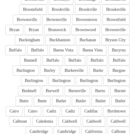
Broomfield
Brookville
Brookville
Brooksville
Brownsville
Brownsville
Brownstown
Brownfield
Bryan
Bryan
Brunswick
Brownwood
Brownsville
Buckingham
Buckhannon
Buchanan
Bryson City
Buffalo
Buffalo
Buena Vista
Buena Vista
Bucyrus
Bunnell
Buffalo
Buffalo
Buffalo
Buffalo
Burlington
Burley
Burkesville
Burke
Burgaw
Burlington
Burlington
Burlington
Burlington
Bushnell
Burwell
Burnsville
Burns
Burnet
Butte
Butte
Butler
Butler
Butler
Butler
Cairo
Cairo
Cadiz
Cadiz
Cadillac
Byrdstown
Calhoun
Caledonia
Caldwell
Caldwell
Caldwell
Cambridge
Cambridge
California
Calhoun