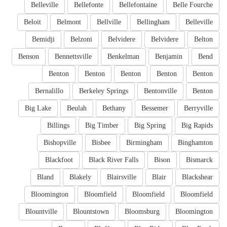
Belleville
Bellefonte
Bellefontaine
Belle Fourche
Beloit
Belmont
Bellville
Bellingham
Belleville
Bemidji
Belzoni
Belvidere
Belvidere
Belton
Benson
Bennettsville
Benkelman
Benjamin
Bend
Benton
Benton
Benton
Benton
Benton
Bernalillo
Berkeley Springs
Bentonville
Benton
Big Lake
Beulah
Bethany
Bessemer
Berryville
Billings
Big Timber
Big Spring
Big Rapids
Bishopville
Bisbee
Birmingham
Binghamton
Blackfoot
Black River Falls
Bison
Bismarck
Bland
Blakely
Blairsville
Blair
Blackshear
Bloomington
Bloomfield
Bloomfield
Bloomfield
Blountville
Blountstown
Bloomsburg
Bloomington