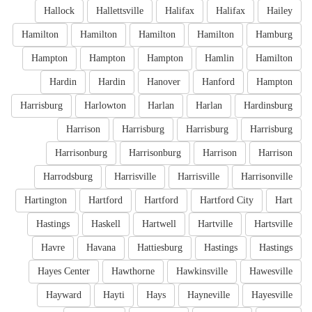
Hallock
Hallettsville
Halifax
Halifax
Hailey
Hamilton
Hamilton
Hamilton
Hamilton
Hamburg
Hampton
Hampton
Hampton
Hamlin
Hamilton
Hardin
Hardin
Hanover
Hanford
Hampton
Harrisburg
Harlowton
Harlan
Harlan
Hardinsburg
Harrison
Harrisburg
Harrisburg
Harrisburg
Harrisonburg
Harrisonburg
Harrison
Harrison
Harrodsburg
Harrisville
Harrisville
Harrisonville
Hartington
Hartford
Hartford
Hartford City
Hart
Hastings
Haskell
Hartwell
Hartville
Hartsville
Havre
Havana
Hattiesburg
Hastings
Hastings
Hayes Center
Hawthorne
Hawkinsville
Hawesville
Hayward
Hayti
Hays
Hayneville
Hayesville