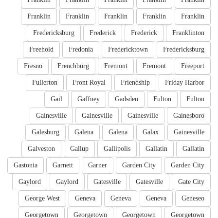
Franklin
Franklin
Franklin
Franklin
Franklin
Fredericksburg
Frederick
Frederick
Franklinton
Freehold
Fredonia
Fredericktown
Fredericksburg
Fresno
Frenchburg
Fremont
Fremont
Freeport
Fullerton
Front Royal
Friendship
Friday Harbor
Gail
Gaffney
Gadsden
Fulton
Fulton
Gainesville
Gainesville
Gainesville
Gainesboro
Galesburg
Galena
Galena
Galax
Gainesville
Galveston
Gallup
Gallipolis
Gallatin
Gallatin
Gastonia
Garnett
Garner
Garden City
Garden City
Gaylord
Gaylord
Gatesville
Gatesville
Gate City
George West
Geneva
Geneva
Geneva
Geneseo
Georgetown
Georgetown
Georgetown
Georgetown