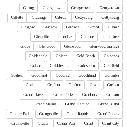
Gering
Georgetown
Georgetown
Georgetown
Gillette
Giddings
Gibson
Gettysburg
Gettysburg
Glasgow
Glasgow
Gladwin
Girard
Gilmer
Glenville
Glendive
Glencoe
Glen Rose
Globe
Glenwood
Glenwood
Glenwood Springs
Goldendale
Golden
Gold Beach
Golconda
Goliad
Goldthwaite
Goldsboro
Goldfield
Goshen
Goodland
Gooding
Goochland
Gonzales
Graham
Grafton
Grafton
Gove
Goshen
Grand Haven
Grand Forks
Granbury
Graham
Grand Marais
Grand Junction
Grand Island
Granite Falls
Grangeville
Grand Rapids
Grand Rapids
Grantsville
Grants
Grants Pass
Grant
Grant City