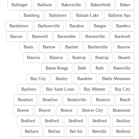
Ballinger
Baldwin
Bakersville
Bakersfield
Baker
Bamberg
Baltimore
Balsam Lake
Ballston Spa
Bardstown
Barbourville
Baraboo
Bangor
Bandera
Barron
Barnwell
Barnstable
Barnesville
Bardwell
Basin
Bartow
Bartlett
Bartlesville
Barrow
Batavia
Batavia
Bastrop
Bastrop
Bassett
Baton Rouge
Bath
Bath
Batesville
Bay City
Baxley
Baudette
Battle Mountain
Bayboro
Bay Saint Louis
Bay Minette
Bay City
Beaufort
Beaufort
Beattyville
Beatrice
Beach
Beaver
Beaver
Beaver
Beaver City
Beaumont
Bedford
Bedford
Bedford
Bedford
Beckley
Bellaire
Belfast
Bel Air
Beeville
Bedford