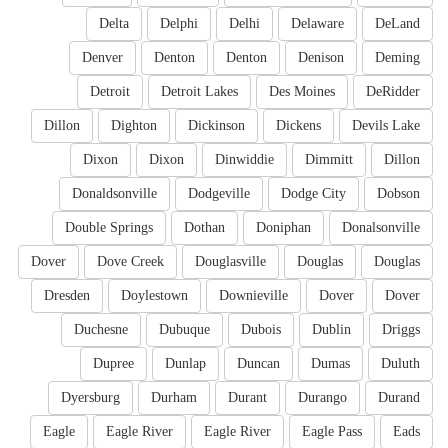
Delta
Delphi
Delhi
Delaware
DeLand
Denver
Denton
Denton
Denison
Deming
Detroit
Detroit Lakes
Des Moines
DeRidder
Dillon
Dighton
Dickinson
Dickens
Devils Lake
Dixon
Dixon
Dinwiddie
Dimmitt
Dillon
Donaldsonville
Dodgeville
Dodge City
Dobson
Double Springs
Dothan
Doniphan
Donalsonville
Dover
Dove Creek
Douglasville
Douglas
Douglas
Dresden
Doylestown
Downieville
Dover
Dover
Duchesne
Dubuque
Dubois
Dublin
Driggs
Dupree
Dunlap
Duncan
Dumas
Duluth
Dyersburg
Durham
Durant
Durango
Durand
Eagle
Eagle River
Eagle River
Eagle Pass
Eads