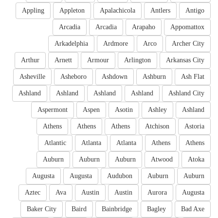
Appling
Appleton
Apalachicola
Antlers
Antigo
Arcadia
Arcadia
Arapaho
Appomattox
Arkadelphia
Ardmore
Arco
Archer City
Arthur
Arnett
Armour
Arlington
Arkansas City
Asheville
Asheboro
Ashdown
Ashburn
Ash Flat
Ashland
Ashland
Ashland
Ashland
Ashland City
Aspermont
Aspen
Asotin
Ashley
Ashland
Athens
Athens
Athens
Atchison
Astoria
Atlantic
Atlanta
Atlanta
Athens
Athens
Auburn
Auburn
Auburn
Atwood
Atoka
Augusta
Augusta
Audubon
Auburn
Auburn
Aztec
Ava
Austin
Austin
Aurora
Augusta
Baker City
Baird
Bainbridge
Bagley
Bad Axe