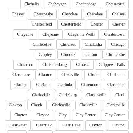
Chehalis
Cheboygan
Chattanooga
Chatsworth
Chester
Chesapeake
Cherokee
Cherokee
Chelsea
Chesterfield
Chesterfield
Chester
Chester
Cheyenne
Cheyenne
Cheyenne Wells
Chestertown
Chillicothe
Childress
Chickasha
Chicago
Chipley
Chinook
Chilton
Chillicothe
Cimarron
Christiansburg
Choteau
Chippewa Falls
Claremore
Clanton
Circleville
Circle
Cincinnati
Clarion
Clarion
Clarinda
Clarendon
Clarendon
Clarksdale
Clarksburg
Clarkesville
Clark
Claxton
Claude
Clarksville
Clarksville
Clarksville
Clayton
Clayton
Clay
Clay Center
Clay Center
Clearwater
Clearfield
Clear Lake
Clayton
Clayton