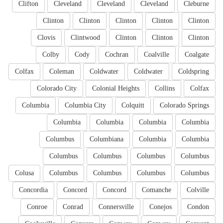
Clifton
Cleveland
Cleveland
Cleveland
Cleburne
Clinton
Clinton
Clinton
Clinton
Clinton
Clovis
Clintwood
Clinton
Clinton
Clinton
Colby
Cody
Cochran
Coalville
Coalgate
Colfax
Coleman
Coldwater
Coldwater
Coldspring
Colorado City
Colonial Heights
Collins
Colfax
Columbia
Columbia City
Colquitt
Colorado Springs
Columbia
Columbia
Columbia
Columbia
Columbus
Columbiana
Columbia
Columbia
Columbus
Columbus
Columbus
Columbus
Colusa
Columbus
Columbus
Columbus
Columbus
Concordia
Concord
Concord
Comanche
Colville
Conroe
Conrad
Connersville
Conejos
Condon