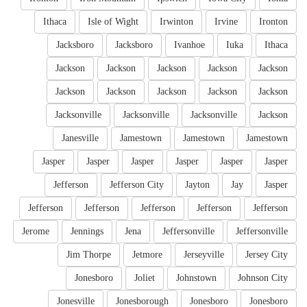
Ithaca
Isle of Wight
Irwinton
Irvine
Ironton
Jacksboro
Jacksboro
Ivanhoe
Iuka
Ithaca
Jackson
Jackson
Jackson
Jackson
Jackson
Jackson
Jackson
Jackson
Jackson
Jackson
Jacksonville
Jacksonville
Jacksonville
Jackson
Janesville
Jamestown
Jamestown
Jamestown
Jasper
Jasper
Jasper
Jasper
Jasper
Jasper
Jefferson
Jefferson City
Jayton
Jay
Jasper
Jefferson
Jefferson
Jefferson
Jefferson
Jefferson
Jerome
Jennings
Jena
Jeffersonville
Jeffersonville
Jim Thorpe
Jetmore
Jerseyville
Jersey City
Jonesboro
Joliet
Johnstown
Johnson City
Jonesville
Jonesborough
Jonesboro
Jonesboro