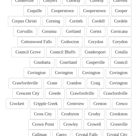
Cookeville
Conyers
Conway
Conway
Convent
Coquille
Cooperstown
Cooperstown
Cooper
Corpus Christi
Corning
Corinth
Cordell
Cordele
Corvallis
Corunna
Cortland
Cortez
Corsicana
Cottonwood Falls
Coshocton
Corydon
Corydon
Council Grove
Council Bluffs
Coudersport
Cotulla
Coushatta
Courtland
Coupeville
Council
Covington
Covington
Covington
Covington
Crawfordsville
Crane
Crandon
Craig
Covington
Crescent City
Creede
Crawfordville
Crawfordville
Crockett
Cripple Creek
Crestview
Creston
Cresco
Cross City
Crosbyton
Crosby
Crookston
Crown Point
Crowley
Crowell
Crossville
Cullman
Cuero
Crystal Falls
Crystal City