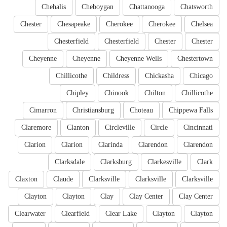
Chehalis
Cheboygan
Chattanooga
Chatsworth
Chester
Chesapeake
Cherokee
Cherokee
Chelsea
Chesterfield
Chesterfield
Chester
Chester
Cheyenne
Cheyenne
Cheyenne Wells
Chestertown
Chillicothe
Childress
Chickasha
Chicago
Chipley
Chinook
Chilton
Chillicothe
Cimarron
Christiansburg
Choteau
Chippewa Falls
Claremore
Clanton
Circleville
Circle
Cincinnati
Clarion
Clarion
Clarinda
Clarendon
Clarendon
Clarksdale
Clarksburg
Clarkesville
Clark
Claxton
Claude
Clarksville
Clarksville
Clarksville
Clayton
Clayton
Clay
Clay Center
Clay Center
Clearwater
Clearfield
Clear Lake
Clayton
Clayton