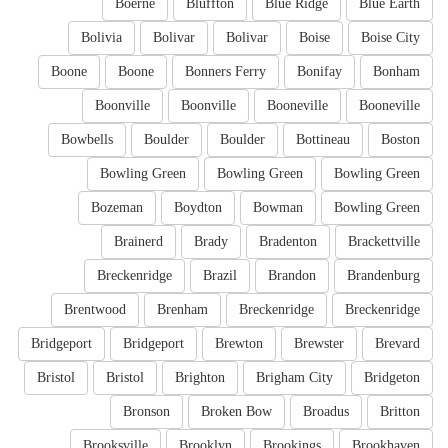
Boerne
Bluffton
Blue Ridge
Blue Earth
Bolivia
Bolivar
Bolivar
Boise
Boise City
Boone
Boone
Bonners Ferry
Bonifay
Bonham
Boonville
Boonville
Booneville
Booneville
Bowbells
Boulder
Boulder
Bottineau
Boston
Bowling Green
Bowling Green
Bowling Green
Bozeman
Boydton
Bowman
Bowling Green
Brainerd
Brady
Bradenton
Brackettville
Breckenridge
Brazil
Brandon
Brandenburg
Brentwood
Brenham
Breckenridge
Breckenridge
Bridgeport
Bridgeport
Brewton
Brewster
Brevard
Bristol
Bristol
Brighton
Brigham City
Bridgeton
Bronson
Broken Bow
Broadus
Britton
Brooksville
Brooklyn
Brookings
Brookhaven