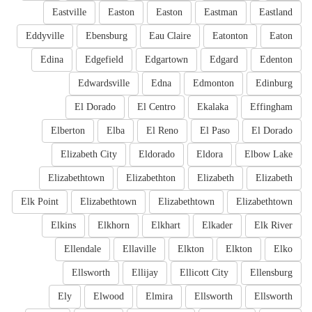
Eastville
Easton
Easton
Eastman
Eastland
Eddyville
Ebensburg
Eau Claire
Eatonton
Eaton
Edina
Edgefield
Edgartown
Edgard
Edenton
Edwardsville
Edna
Edmonton
Edinburg
El Dorado
El Centro
Ekalaka
Effingham
Elberton
Elba
El Reno
El Paso
El Dorado
Elizabeth City
Eldorado
Eldora
Elbow Lake
Elizabethtown
Elizabethton
Elizabeth
Elizabeth
Elk Point
Elizabethtown
Elizabethtown
Elizabethtown
Elkins
Elkhorn
Elkhart
Elkader
Elk River
Ellendale
Ellaville
Elkton
Elkton
Elko
Ellsworth
Ellijay
Ellicott City
Ellensburg
Ely
Elwood
Elmira
Ellsworth
Ellsworth