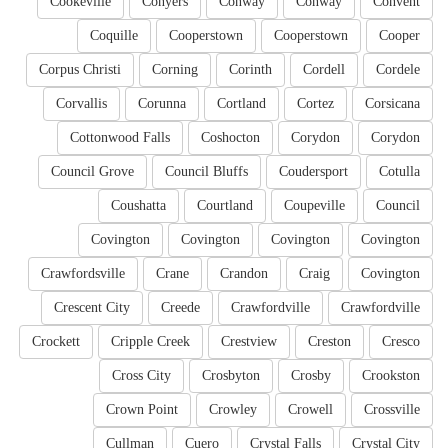
Cookeville
Conyers
Conway
Conway
Convent
Coquille
Cooperstown
Cooperstown
Cooper
Corpus Christi
Corning
Corinth
Cordell
Cordele
Corvallis
Corunna
Cortland
Cortez
Corsicana
Cottonwood Falls
Coshocton
Corydon
Corydon
Council Grove
Council Bluffs
Coudersport
Cotulla
Coushatta
Courtland
Coupeville
Council
Covington
Covington
Covington
Covington
Crawfordsville
Crane
Crandon
Craig
Covington
Crescent City
Creede
Crawfordville
Crawfordville
Crockett
Cripple Creek
Crestview
Creston
Cresco
Cross City
Crosbyton
Crosby
Crookston
Crown Point
Crowley
Crowell
Crossville
Cullman
Cuero
Crystal Falls
Crystal City