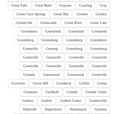
Great Falls
Great Bend
Grayson
Grayling
Gray
Green Cove Springs
Green Bay
Greeley
Greeley
Greeneville
Greencastle
Green River
Green Lake
Greensboro
Greenfield
Greenfield
Greenfield
Greensburg
Greensburg
Greensburg
Greensboro
Greenville
Greenup
Greensburg
Greensburg
Greenville
Greenville
Greenville
Greenville
Greenville
Greenville
Greenville
Greenville
Grenada
Greenwood
Greenwood
Greenville
Groveton
Grove Hill
Groesbeck
Griffin
Gretna
Gunnison
Guildhall
Grundy
Grundy Center
Guthrie
Guthrie
Guthrie Center
Guntersville
Hahnville
Hagerstown
Hackensack
Guymon