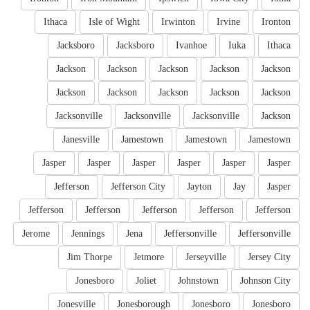
Ithaca
Isle of Wight
Irwinton
Irvine
Ironton
Jacksboro
Jacksboro
Ivanhoe
Iuka
Ithaca
Jackson
Jackson
Jackson
Jackson
Jackson
Jackson
Jackson
Jackson
Jackson
Jackson
Jacksonville
Jacksonville
Jacksonville
Jackson
Janesville
Jamestown
Jamestown
Jamestown
Jasper
Jasper
Jasper
Jasper
Jasper
Jasper
Jefferson
Jefferson City
Jayton
Jay
Jasper
Jefferson
Jefferson
Jefferson
Jefferson
Jefferson
Jerome
Jennings
Jena
Jeffersonville
Jeffersonville
Jim Thorpe
Jetmore
Jerseyville
Jersey City
Jonesboro
Joliet
Johnstown
Johnson City
Jonesville
Jonesborough
Jonesboro
Jonesboro