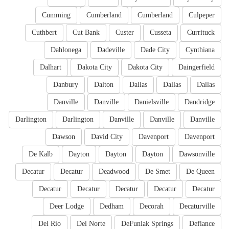
Cumming
Cumberland
Cumberland
Culpeper
Cuthbert
Cut Bank
Custer
Cusseta
Currituck
Dahlonega
Dadeville
Dade City
Cynthiana
Dalhart
Dakota City
Dakota City
Daingerfield
Danbury
Dalton
Dallas
Dallas
Dallas
Danville
Danville
Danielsville
Dandridge
Darlington
Darlington
Danville
Danville
Danville
Dawson
David City
Davenport
Davenport
De Kalb
Dayton
Dayton
Dayton
Dawsonville
Decatur
Decatur
Deadwood
De Smet
De Queen
Decatur
Decatur
Decatur
Decatur
Decatur
Deer Lodge
Dedham
Decorah
Decaturville
Del Rio
Del Norte
DeFuniak Springs
Defiance