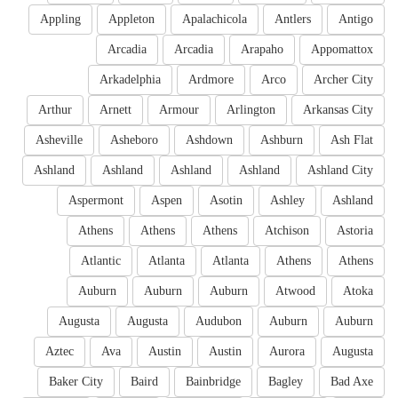
Appling
Appleton
Apalachicola
Antlers
Antigo
Arcadia
Arcadia
Arapaho
Appomattox
Arkadelphia
Ardmore
Arco
Archer City
Arthur
Arnett
Armour
Arlington
Arkansas City
Asheville
Asheboro
Ashdown
Ashburn
Ash Flat
Ashland
Ashland
Ashland
Ashland
Ashland City
Aspermont
Aspen
Asotin
Ashley
Ashland
Athens
Athens
Athens
Atchison
Astoria
Atlantic
Atlanta
Atlanta
Athens
Athens
Auburn
Auburn
Auburn
Atwood
Atoka
Augusta
Augusta
Audubon
Auburn
Auburn
Aztec
Ava
Austin
Austin
Aurora
Augusta
Baker City
Baird
Bainbridge
Bagley
Bad Axe