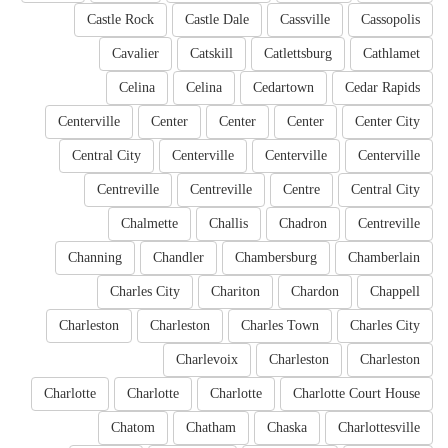
Castle Rock
Castle Dale
Cassville
Cassopolis
Cavalier
Catskill
Catlettsburg
Cathlamet
Celina
Celina
Cedartown
Cedar Rapids
Centerville
Center
Center
Center
Center City
Central City
Centerville
Centerville
Centerville
Centreville
Centreville
Centre
Central City
Chalmette
Challis
Chadron
Centreville
Channing
Chandler
Chambersburg
Chamberlain
Charles City
Chariton
Chardon
Chappell
Charleston
Charleston
Charles Town
Charles City
Charlevoix
Charleston
Charleston
Charlotte
Charlotte
Charlotte
Charlotte Court House
Chatom
Chatham
Chaska
Charlottesville