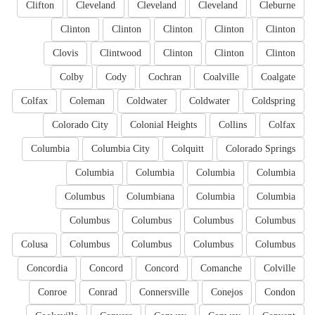
Clifton
Cleveland
Cleveland
Cleveland
Cleburne
Clinton
Clinton
Clinton
Clinton
Clinton
Clovis
Clintwood
Clinton
Clinton
Clinton
Colby
Cody
Cochran
Coalville
Coalgate
Colfax
Coleman
Coldwater
Coldwater
Coldspring
Colorado City
Colonial Heights
Collins
Colfax
Columbia
Columbia City
Colquitt
Colorado Springs
Columbia
Columbia
Columbia
Columbia
Columbus
Columbiana
Columbia
Columbia
Columbus
Columbus
Columbus
Columbus
Colusa
Columbus
Columbus
Columbus
Columbus
Concordia
Concord
Concord
Comanche
Colville
Conroe
Conrad
Connersville
Conejos
Condon