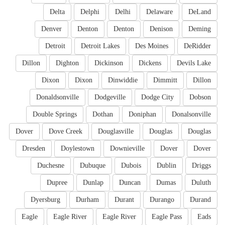
Delta
Delphi
Delhi
Delaware
DeLand
Denver
Denton
Denton
Denison
Deming
Detroit
Detroit Lakes
Des Moines
DeRidder
Dillon
Dighton
Dickinson
Dickens
Devils Lake
Dixon
Dixon
Dinwiddie
Dimmitt
Dillon
Donaldsonville
Dodgeville
Dodge City
Dobson
Double Springs
Dothan
Doniphan
Donalsonville
Dover
Dove Creek
Douglasville
Douglas
Douglas
Dresden
Doylestown
Downieville
Dover
Dover
Duchesne
Dubuque
Dubois
Dublin
Driggs
Dupree
Dunlap
Duncan
Dumas
Duluth
Dyersburg
Durham
Durant
Durango
Durand
Eagle
Eagle River
Eagle River
Eagle Pass
Eads