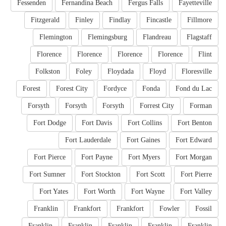
Fessenden
Fernandina Beach
Fergus Falls
Fayetteville
Fitzgerald
Finley
Findlay
Fincastle
Fillmore
Flemington
Flemingsburg
Flandreau
Flagstaff
Florence
Florence
Florence
Florence
Flint
Folkston
Foley
Floydada
Floyd
Floresville
Forest
Forest City
Fordyce
Fonda
Fond du Lac
Forsyth
Forsyth
Forsyth
Forrest City
Forman
Fort Dodge
Fort Davis
Fort Collins
Fort Benton
Fort Lauderdale
Fort Gaines
Fort Edward
Fort Pierce
Fort Payne
Fort Myers
Fort Morgan
Fort Sumner
Fort Stockton
Fort Scott
Fort Pierre
Fort Yates
Fort Worth
Fort Wayne
Fort Valley
Franklin
Frankfort
Frankfort
Fowler
Fossil
Franklin
Franklin
Franklin
Franklin
Franklin