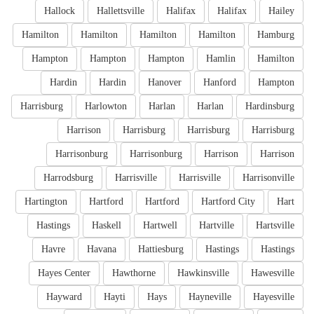
Hallock
Hallettsville
Halifax
Halifax
Hailey
Hamilton
Hamilton
Hamilton
Hamilton
Hamburg
Hampton
Hampton
Hampton
Hamlin
Hamilton
Hardin
Hardin
Hanover
Hanford
Hampton
Harrisburg
Harlowton
Harlan
Harlan
Hardinsburg
Harrison
Harrisburg
Harrisburg
Harrisburg
Harrisonburg
Harrisonburg
Harrison
Harrison
Harrodsburg
Harrisville
Harrisville
Harrisonville
Hartington
Hartford
Hartford
Hartford City
Hart
Hastings
Haskell
Hartwell
Hartville
Hartsville
Havre
Havana
Hattiesburg
Hastings
Hastings
Hayes Center
Hawthorne
Hawkinsville
Hawesville
Hayward
Hayti
Hays
Hayneville
Hayesville