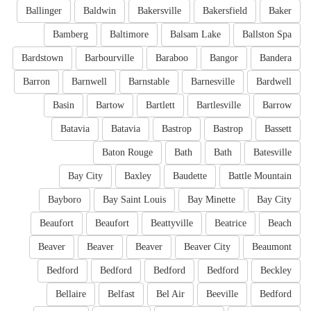
Ballinger
Baldwin
Bakersville
Bakersfield
Baker
Bamberg
Baltimore
Balsam Lake
Ballston Spa
Bardstown
Barbourville
Baraboo
Bangor
Bandera
Barron
Barnwell
Barnstable
Barnesville
Bardwell
Basin
Bartow
Bartlett
Bartlesville
Barrow
Batavia
Batavia
Bastrop
Bastrop
Bassett
Baton Rouge
Bath
Bath
Batesville
Bay City
Baxley
Baudette
Battle Mountain
Bayboro
Bay Saint Louis
Bay Minette
Bay City
Beaufort
Beaufort
Beattyville
Beatrice
Beach
Beaver
Beaver
Beaver
Beaver City
Beaumont
Bedford
Bedford
Bedford
Bedford
Beckley
Bellaire
Belfast
Bel Air
Beeville
Bedford