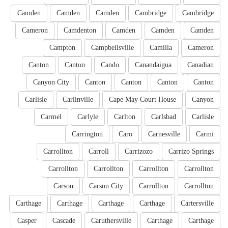
Camden
Camden
Camden
Cambridge
Cambridge
Cameron
Camdenton
Camden
Camden
Camden
Campton
Campbellsville
Camilla
Cameron
Canton
Canton
Cando
Canandaigua
Canadian
Canyon City
Canton
Canton
Canton
Canton
Carlisle
Carlinville
Cape May Court House
Canyon
Carmel
Carlyle
Carlton
Carlsbad
Carlisle
Carrington
Caro
Carnesville
Carmi
Carrollton
Carroll
Carrizozo
Carrizo Springs
Carrollton
Carrollton
Carrollton
Carrollton
Carson
Carson City
Carrollton
Carrollton
Carthage
Carthage
Carthage
Carthage
Cartersville
Casper
Cascade
Caruthersville
Carthage
Carthage