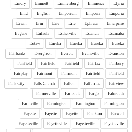
Emory
Emmett
Emmetsburg
Eminence
Elyria
Enid
English
Emporium
Emporia
Emporia
Erwin
Erin
Erie
Erie
Ephrata
Enterprise
Eugene
Eufaula
Estherville
Estancia
Escanaba
Eutaw
Eureka
Eureka
Eureka
Eureka
Fairbanks
Evergreen
Everett
Evansville
Evanston
Fairfield
Fairfield
Fairfield
Fairfax
Fairbury
Fairplay
Fairmont
Fairmont
Fairfield
Fairfield
Falls City
Falls Church
Fallon
Falfurrias
Fairview
Farmerville
Faribault
Fargo
Falmouth
Farmville
Farmington
Farmington
Farmington
Fayette
Fayette
Fayette
Faulkton
Farwell
Fayetteville
Fayetteville
Fayetteville
Fayetteville