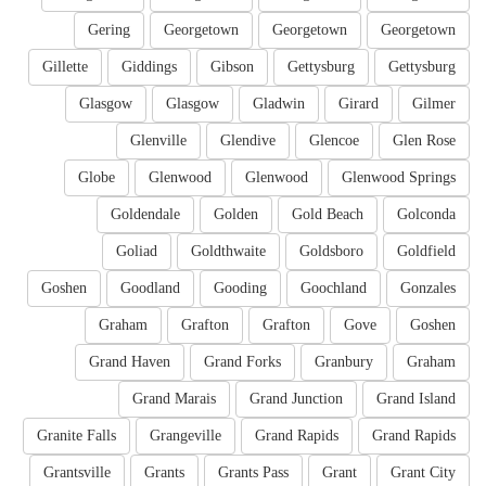
Gering
Georgetown
Georgetown
Georgetown
Gillette
Giddings
Gibson
Gettysburg
Gettysburg
Glasgow
Glasgow
Gladwin
Girard
Gilmer
Glenville
Glendive
Glencoe
Glen Rose
Globe
Glenwood
Glenwood
Glenwood Springs
Goldendale
Golden
Gold Beach
Golconda
Goliad
Goldthwaite
Goldsboro
Goldfield
Goshen
Goodland
Gooding
Goochland
Gonzales
Graham
Grafton
Grafton
Gove
Goshen
Grand Haven
Grand Forks
Granbury
Graham
Grand Marais
Grand Junction
Grand Island
Granite Falls
Grangeville
Grand Rapids
Grand Rapids
Grantsville
Grants
Grants Pass
Grant
Grant City