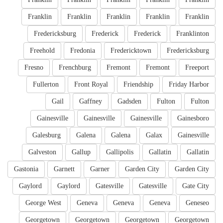
Franklin
Franklin
Franklin
Franklin
Franklin
Fredericksburg
Frederick
Frederick
Franklinton
Freehold
Fredonia
Fredericktown
Fredericksburg
Fresno
Frenchburg
Fremont
Fremont
Freeport
Fullerton
Front Royal
Friendship
Friday Harbor
Gail
Gaffney
Gadsden
Fulton
Fulton
Gainesville
Gainesville
Gainesville
Gainesboro
Galesburg
Galena
Galena
Galax
Gainesville
Galveston
Gallup
Gallipolis
Gallatin
Gallatin
Gastonia
Garnett
Garner
Garden City
Garden City
Gaylord
Gaylord
Gatesville
Gatesville
Gate City
George West
Geneva
Geneva
Geneva
Geneseo
Georgetown
Georgetown
Georgetown
Georgetown