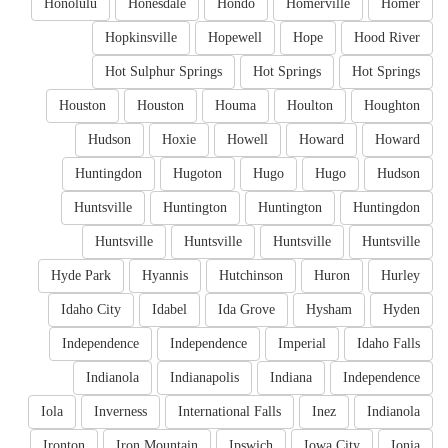
Honolulu
Honesdale
Hondo
Homerville
Homer
Hopkinsville
Hopewell
Hope
Hood River
Hot Sulphur Springs
Hot Springs
Hot Springs
Houston
Houston
Houma
Houlton
Houghton
Hudson
Hoxie
Howell
Howard
Howard
Huntingdon
Hugoton
Hugo
Hugo
Hudson
Huntsville
Huntington
Huntington
Huntingdon
Huntsville
Huntsville
Huntsville
Huntsville
Hyde Park
Hyannis
Hutchinson
Huron
Hurley
Idaho City
Idabel
Ida Grove
Hysham
Hyden
Independence
Independence
Imperial
Idaho Falls
Indianola
Indianapolis
Indiana
Independence
Iola
Inverness
International Falls
Inez
Indianola
Ironton
Iron Mountain
Ipswich
Iowa City
Ionia