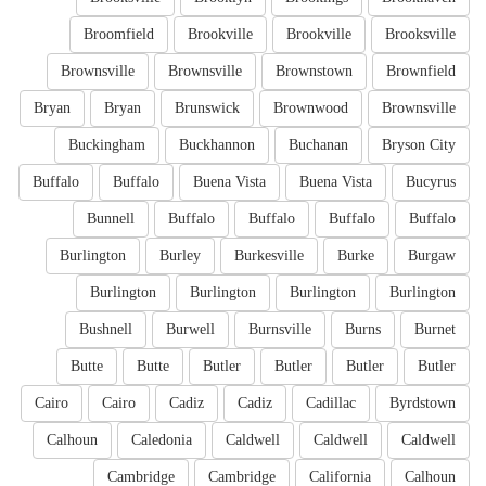
Broomfield
Brookville
Brookville
Brooksville
Brownsville
Brownsville
Brownstown
Brownfield
Bryan
Bryan
Brunswick
Brownwood
Brownsville
Buckingham
Buckhannon
Buchanan
Bryson City
Buffalo
Buffalo
Buena Vista
Buena Vista
Bucyrus
Bunnell
Buffalo
Buffalo
Buffalo
Buffalo
Burlington
Burley
Burkesville
Burke
Burgaw
Burlington
Burlington
Burlington
Burlington
Bushnell
Burwell
Burnsville
Burns
Burnet
Butte
Butte
Butler
Butler
Butler
Butler
Cairo
Cairo
Cadiz
Cadiz
Cadillac
Byrdstown
Calhoun
Caledonia
Caldwell
Caldwell
Caldwell
Cambridge
Cambridge
California
Calhoun