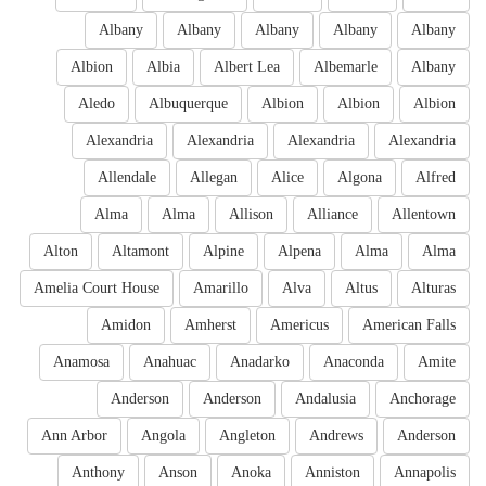
Albany
Albany
Albany
Albany
Albany
Albion
Albia
Albert Lea
Albemarle
Albany
Aledo
Albuquerque
Albion
Albion
Albion
Alexandria
Alexandria
Alexandria
Alexandria
Allendale
Allegan
Alice
Algona
Alfred
Alma
Alma
Allison
Alliance
Allentown
Alton
Altamont
Alpine
Alpena
Alma
Alma
Amelia Court House
Amarillo
Alva
Altus
Alturas
Amidon
Amherst
Americus
American Falls
Anamosa
Anahuac
Anadarko
Anaconda
Amite
Anderson
Anderson
Andalusia
Anchorage
Ann Arbor
Angola
Angleton
Andrews
Anderson
Anthony
Anson
Anoka
Anniston
Annapolis