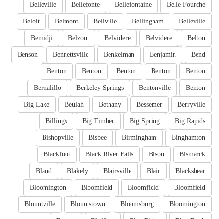
Belleville
Bellefonte
Bellefontaine
Belle Fourche
Beloit
Belmont
Bellville
Bellingham
Belleville
Bemidji
Belzoni
Belvidere
Belvidere
Belton
Benson
Bennettsville
Benkelman
Benjamin
Bend
Benton
Benton
Benton
Benton
Benton
Bernalillo
Berkeley Springs
Bentonville
Benton
Big Lake
Beulah
Bethany
Bessemer
Berryville
Billings
Big Timber
Big Spring
Big Rapids
Bishopville
Bisbee
Birmingham
Binghamton
Blackfoot
Black River Falls
Bison
Bismarck
Bland
Blakely
Blairsville
Blair
Blackshear
Bloomington
Bloomfield
Bloomfield
Bloomfield
Blountville
Blountstown
Bloomsburg
Bloomington