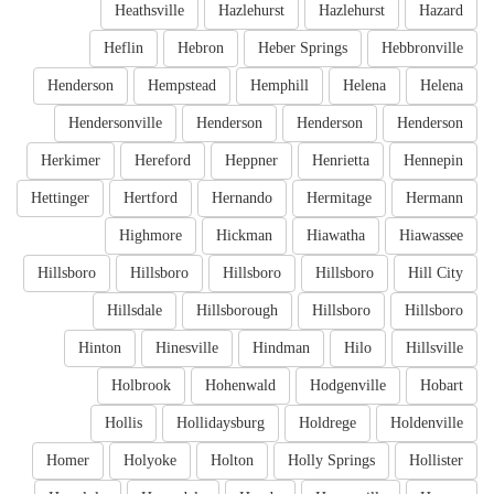
Heathsville
Hazlehurst
Hazlehurst
Hazard
Heflin
Hebron
Heber Springs
Hebbronville
Henderson
Hempstead
Hemphill
Helena
Helena
Hendersonville
Henderson
Henderson
Henderson
Herkimer
Hereford
Heppner
Henrietta
Hennepin
Hettinger
Hertford
Hernando
Hermitage
Hermann
Highmore
Hickman
Hiawatha
Hiawassee
Hillsboro
Hillsboro
Hillsboro
Hillsboro
Hill City
Hillsdale
Hillsborough
Hillsboro
Hillsboro
Hinton
Hinesville
Hindman
Hilo
Hillsville
Holbrook
Hohenwald
Hodgenville
Hobart
Hollis
Hollidaysburg
Holdrege
Holdenville
Homer
Holyoke
Holton
Holly Springs
Hollister