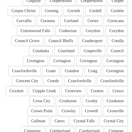
Coquille
Cooperstown
Cooperstown
Cooper
Corpus Christi
Corning
Corinth
Cordell
Cordele
Corvallis
Corunna
Cortland
Cortez
Corsicana
Cottonwood Falls
Coshocton
Corydon
Corydon
Council Grove
Council Bluffs
Coudersport
Cotulla
Coushatta
Courtland
Coupeville
Council
Covington
Covington
Covington
Covington
Crawfordsville
Crane
Crandon
Craig
Covington
Crescent City
Creede
Crawfordville
Crawfordville
Crockett
Cripple Creek
Crestview
Creston
Cresco
Cross City
Crosbyton
Crosby
Crookston
Crown Point
Crowley
Crowell
Crossville
Cullman
Cuero
Crystal Falls
Crystal City
Cumming
Cumberland
Cumberland
Culpeper