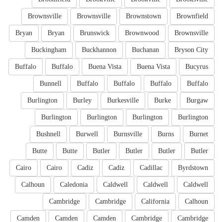
Brownsville
Brownsville
Brownstown
Brownfield
Bryan
Bryan
Brunswick
Brownwood
Brownsville
Buckingham
Buckhannon
Buchanan
Bryson City
Buffalo
Buffalo
Buena Vista
Buena Vista
Bucyrus
Bunnell
Buffalo
Buffalo
Buffalo
Buffalo
Burlington
Burley
Burkesville
Burke
Burgaw
Burlington
Burlington
Burlington
Burlington
Bushnell
Burwell
Burnsville
Burns
Burnet
Butte
Butte
Butler
Butler
Butler
Butler
Cairo
Cairo
Cadiz
Cadiz
Cadillac
Byrdstown
Calhoun
Caledonia
Caldwell
Caldwell
Caldwell
Cambridge
Cambridge
California
Calhoun
Camden
Camden
Camden
Cambridge
Cambridge