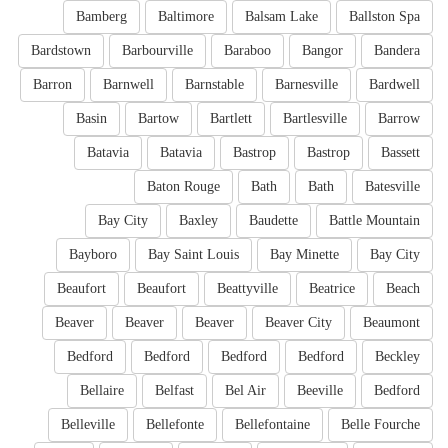
Bamberg
Baltimore
Balsam Lake
Ballston Spa
Bardstown
Barbourville
Baraboo
Bangor
Bandera
Barron
Barnwell
Barnstable
Barnesville
Bardwell
Basin
Bartow
Bartlett
Bartlesville
Barrow
Batavia
Batavia
Bastrop
Bastrop
Bassett
Baton Rouge
Bath
Bath
Batesville
Bay City
Baxley
Baudette
Battle Mountain
Bayboro
Bay Saint Louis
Bay Minette
Bay City
Beaufort
Beaufort
Beattyville
Beatrice
Beach
Beaver
Beaver
Beaver
Beaver City
Beaumont
Bedford
Bedford
Bedford
Bedford
Beckley
Bellaire
Belfast
Bel Air
Beeville
Bedford
Belleville
Bellefonte
Bellefontaine
Belle Fourche