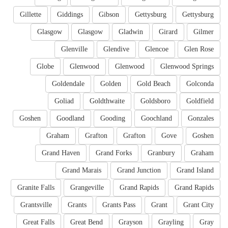
Gillette
Giddings
Gibson
Gettysburg
Gettysburg
Glasgow
Glasgow
Gladwin
Girard
Gilmer
Glenville
Glendive
Glencoe
Glen Rose
Globe
Glenwood
Glenwood
Glenwood Springs
Goldendale
Golden
Gold Beach
Golconda
Goliad
Goldthwaite
Goldsboro
Goldfield
Goshen
Goodland
Gooding
Goochland
Gonzales
Graham
Grafton
Grafton
Gove
Goshen
Grand Haven
Grand Forks
Granbury
Graham
Grand Marais
Grand Junction
Grand Island
Granite Falls
Grangeville
Grand Rapids
Grand Rapids
Grantsville
Grants
Grants Pass
Grant
Grant City
Great Falls
Great Bend
Grayson
Grayling
Gray