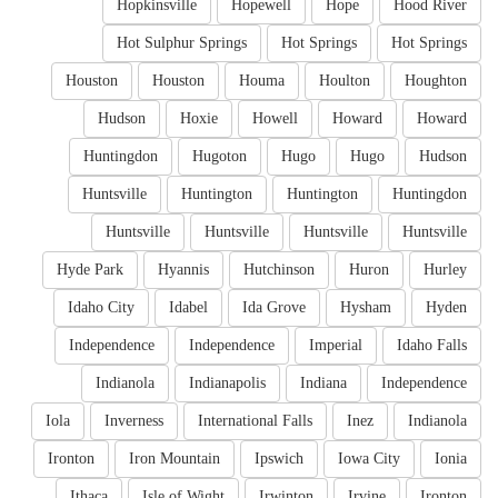
Hopkinsville
Hopewell
Hope
Hood River
Hot Sulphur Springs
Hot Springs
Hot Springs
Houston
Houston
Houma
Houlton
Houghton
Hudson
Hoxie
Howell
Howard
Howard
Huntingdon
Hugoton
Hugo
Hugo
Hudson
Huntsville
Huntington
Huntington
Huntingdon
Huntsville
Huntsville
Huntsville
Huntsville
Hyde Park
Hyannis
Hutchinson
Huron
Hurley
Idaho City
Idabel
Ida Grove
Hysham
Hyden
Independence
Independence
Imperial
Idaho Falls
Indianola
Indianapolis
Indiana
Independence
Iola
Inverness
International Falls
Inez
Indianola
Ironton
Iron Mountain
Ipswich
Iowa City
Ionia
Ithaca
Isle of Wight
Irwinton
Irvine
Ironton