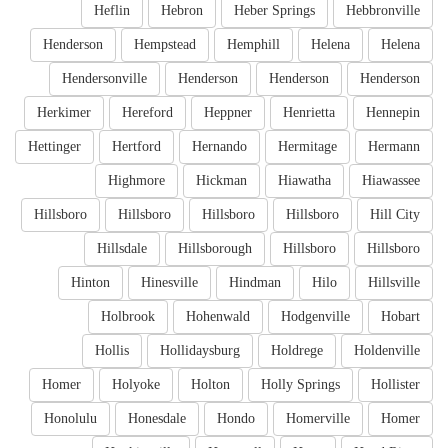
Heflin
Hebron
Heber Springs
Hebbronville
Henderson
Hempstead
Hemphill
Helena
Helena
Hendersonville
Henderson
Henderson
Henderson
Herkimer
Hereford
Heppner
Henrietta
Hennepin
Hettinger
Hertford
Hernando
Hermitage
Hermann
Highmore
Hickman
Hiawatha
Hiawassee
Hillsboro
Hillsboro
Hillsboro
Hillsboro
Hill City
Hillsdale
Hillsborough
Hillsboro
Hillsboro
Hinton
Hinesville
Hindman
Hilo
Hillsville
Holbrook
Hohenwald
Hodgenville
Hobart
Hollis
Hollidaysburg
Holdrege
Holdenville
Homer
Holyoke
Holton
Holly Springs
Hollister
Honolulu
Honesdale
Hondo
Homerville
Homer