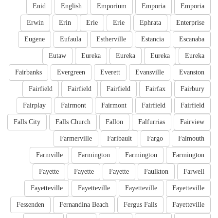
Enid
English
Emporium
Emporia
Emporia
Erwin
Erin
Erie
Erie
Ephrata
Enterprise
Eugene
Eufaula
Estherville
Estancia
Escanaba
Eutaw
Eureka
Eureka
Eureka
Eureka
Fairbanks
Evergreen
Everett
Evansville
Evanston
Fairfield
Fairfield
Fairfield
Fairfax
Fairbury
Fairplay
Fairmont
Fairmont
Fairfield
Fairfield
Falls City
Falls Church
Fallon
Falfurrias
Fairview
Farmerville
Faribault
Fargo
Falmouth
Farmville
Farmington
Farmington
Farmington
Fayette
Fayette
Fayette
Faulkton
Farwell
Fayetteville
Fayetteville
Fayetteville
Fayetteville
Fessenden
Fernandina Beach
Fergus Falls
Fayetteville