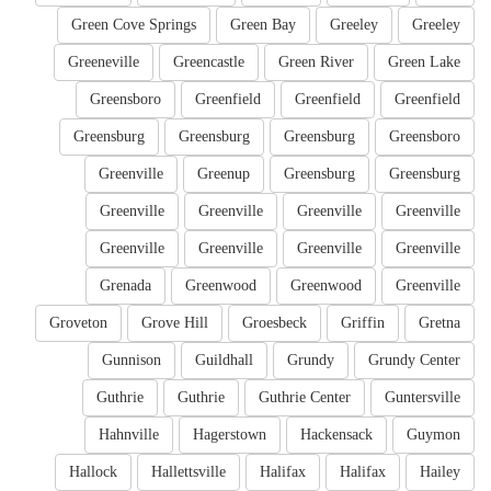
Green Cove Springs
Green Bay
Greeley
Greeley
Greeneville
Greencastle
Green River
Green Lake
Greensboro
Greenfield
Greenfield
Greenfield
Greensburg
Greensburg
Greensburg
Greensboro
Greenville
Greenup
Greensburg
Greensburg
Greenville
Greenville
Greenville
Greenville
Greenville
Greenville
Greenville
Greenville
Grenada
Greenwood
Greenwood
Greenville
Groveton
Grove Hill
Groesbeck
Griffin
Gretna
Gunnison
Guildhall
Grundy
Grundy Center
Guthrie
Guthrie
Guthrie Center
Guntersville
Hahnville
Hagerstown
Hackensack
Guymon
Hallock
Hallettsville
Halifax
Halifax
Hailey