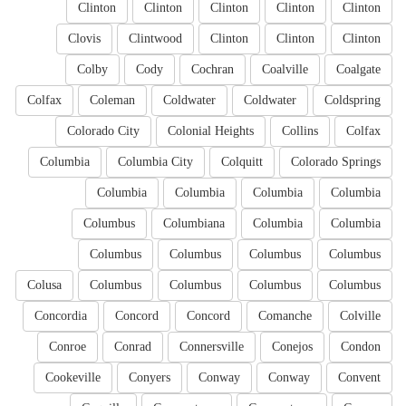
Clinton
Clinton
Clinton
Clinton
Clinton
Clovis
Clintwood
Clinton
Clinton
Clinton
Colby
Cody
Cochran
Coalville
Coalgate
Colfax
Coleman
Coldwater
Coldwater
Coldspring
Colorado City
Colonial Heights
Collins
Colfax
Columbia
Columbia City
Colquitt
Colorado Springs
Columbia
Columbia
Columbia
Columbia
Columbus
Columbiana
Columbia
Columbia
Columbus
Columbus
Columbus
Columbus
Colusa
Columbus
Columbus
Columbus
Columbus
Concordia
Concord
Concord
Comanche
Colville
Conroe
Conrad
Connersville
Conejos
Condon
Cookeville
Conyers
Conway
Conway
Convent