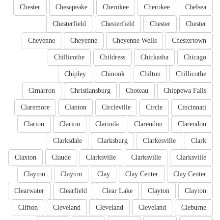
Chester
Chesapeake
Cherokee
Cherokee
Chelsea
Chesterfield
Chesterfield
Chester
Chester
Cheyenne
Cheyenne
Cheyenne Wells
Chestertown
Chillicothe
Childress
Chickasha
Chicago
Chipley
Chinook
Chilton
Chillicothe
Cimarron
Christiansburg
Choteau
Chippewa Falls
Claremore
Clanton
Circleville
Circle
Cincinnati
Clarion
Clarion
Clarinda
Clarendon
Clarendon
Clarksdale
Clarksburg
Clarkesville
Clark
Claxton
Claude
Clarksville
Clarksville
Clarksville
Clayton
Clayton
Clay
Clay Center
Clay Center
Clearwater
Clearfield
Clear Lake
Clayton
Clayton
Clifton
Cleveland
Cleveland
Cleveland
Cleburne