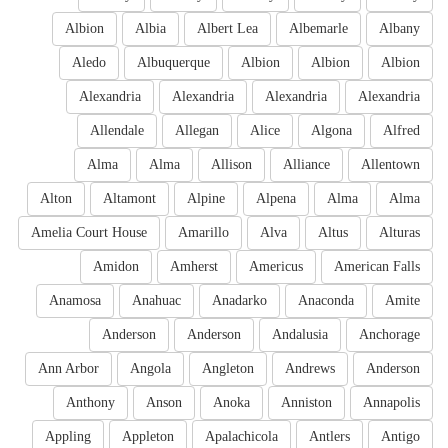
Albion
Albia
Albert Lea
Albemarle
Albany
Aledo
Albuquerque
Albion
Albion
Albion
Alexandria
Alexandria
Alexandria
Alexandria
Allendale
Allegan
Alice
Algona
Alfred
Alma
Alma
Allison
Alliance
Allentown
Alton
Altamont
Alpine
Alpena
Alma
Alma
Amelia Court House
Amarillo
Alva
Altus
Alturas
Amidon
Amherst
Americus
American Falls
Anamosa
Anahuac
Anadarko
Anaconda
Amite
Anderson
Anderson
Andalusia
Anchorage
Ann Arbor
Angola
Angleton
Andrews
Anderson
Anthony
Anson
Anoka
Anniston
Annapolis
Appling
Appleton
Apalachicola
Antlers
Antigo