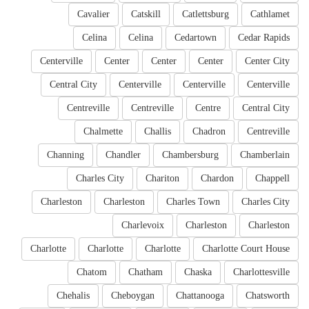
Cavalier
Catskill
Catlettsburg
Cathlamet
Celina
Celina
Cedartown
Cedar Rapids
Centerville
Center
Center
Center
Center City
Central City
Centerville
Centerville
Centerville
Centreville
Centreville
Centre
Central City
Chalmette
Challis
Chadron
Centreville
Channing
Chandler
Chambersburg
Chamberlain
Charles City
Chariton
Chardon
Chappell
Charleston
Charleston
Charles Town
Charles City
Charlevoix
Charleston
Charleston
Charlotte
Charlotte
Charlotte
Charlotte Court House
Chatom
Chatham
Chaska
Charlottesville
Chehalis
Cheboygan
Chattanooga
Chatsworth