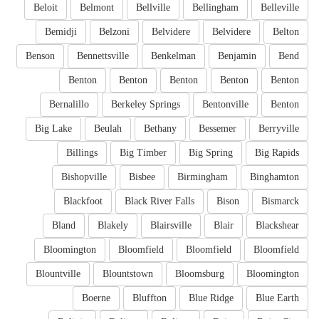
Beloit
Belmont
Bellville
Bellingham
Belleville
Bemidji
Belzoni
Belvidere
Belvidere
Belton
Benson
Bennettsville
Benkelman
Benjamin
Bend
Benton
Benton
Benton
Benton
Benton
Bernalillo
Berkeley Springs
Bentonville
Benton
Big Lake
Beulah
Bethany
Bessemer
Berryville
Billings
Big Timber
Big Spring
Big Rapids
Bishopville
Bisbee
Birmingham
Binghamton
Blackfoot
Black River Falls
Bison
Bismarck
Bland
Blakely
Blairsville
Blair
Blackshear
Bloomington
Bloomfield
Bloomfield
Bloomfield
Blountville
Blountstown
Bloomsburg
Bloomington
Boerne
Bluffton
Blue Ridge
Blue Earth