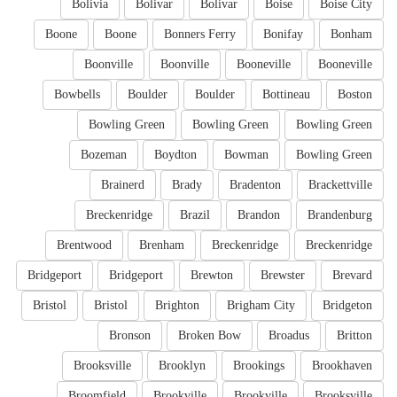
Bolivia
Bolivar
Bolivar
Boise
Boise City
Boone
Boone
Bonners Ferry
Bonifay
Bonham
Boonville
Boonville
Booneville
Booneville
Bowbells
Boulder
Boulder
Bottineau
Boston
Bowling Green
Bowling Green
Bowling Green
Bozeman
Boydton
Bowman
Bowling Green
Brainerd
Brady
Bradenton
Brackettville
Breckenridge
Brazil
Brandon
Brandenburg
Brentwood
Brenham
Breckenridge
Breckenridge
Bridgeport
Bridgeport
Brewton
Brewster
Brevard
Bristol
Bristol
Brighton
Brigham City
Bridgeton
Bronson
Broken Bow
Broadus
Britton
Brooksville
Brooklyn
Brookings
Brookhaven
Broomfield
Brookville
Brookville
Brooksville