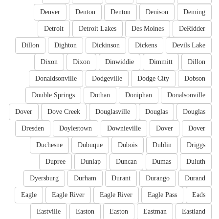
Denver
Denton
Denton
Denison
Deming
Detroit
Detroit Lakes
Des Moines
DeRidder
Dillon
Dighton
Dickinson
Dickens
Devils Lake
Dixon
Dixon
Dinwiddie
Dimmitt
Dillon
Donaldsonville
Dodgeville
Dodge City
Dobson
Double Springs
Dothan
Doniphan
Donalsonville
Dover
Dove Creek
Douglasville
Douglas
Douglas
Dresden
Doylestown
Downieville
Dover
Dover
Duchesne
Dubuque
Dubois
Dublin
Driggs
Dupree
Dunlap
Duncan
Dumas
Duluth
Dyersburg
Durham
Durant
Durango
Durand
Eagle
Eagle River
Eagle River
Eagle Pass
Eads
Eastville
Easton
Easton
Eastman
Eastland