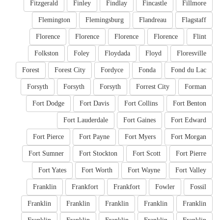
Fitzgerald
Finley
Findlay
Fincastle
Fillmore
Flemington
Flemingsburg
Flandreau
Flagstaff
Florence
Florence
Florence
Florence
Flint
Folkston
Foley
Floydada
Floyd
Floresville
Forest
Forest City
Fordyce
Fonda
Fond du Lac
Forsyth
Forsyth
Forsyth
Forrest City
Forman
Fort Dodge
Fort Davis
Fort Collins
Fort Benton
Fort Lauderdale
Fort Gaines
Fort Edward
Fort Pierce
Fort Payne
Fort Myers
Fort Morgan
Fort Sumner
Fort Stockton
Fort Scott
Fort Pierre
Fort Yates
Fort Worth
Fort Wayne
Fort Valley
Franklin
Frankfort
Frankfort
Fowler
Fossil
Franklin
Franklin
Franklin
Franklin
Franklin