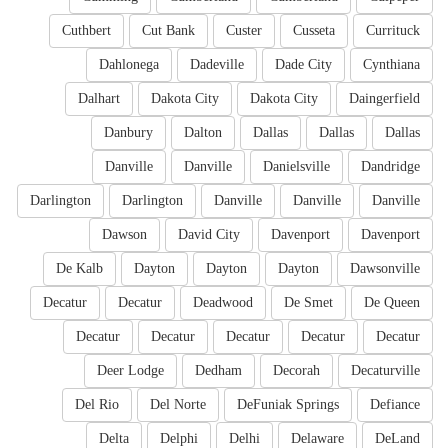
Cuthbert
Cut Bank
Custer
Cusseta
Currituck
Dahlonega
Dadeville
Dade City
Cynthiana
Dalhart
Dakota City
Dakota City
Daingerfield
Danbury
Dalton
Dallas
Dallas
Dallas
Danville
Danville
Danielsville
Dandridge
Darlington
Darlington
Danville
Danville
Danville
Dawson
David City
Davenport
Davenport
De Kalb
Dayton
Dayton
Dayton
Dawsonville
Decatur
Decatur
Deadwood
De Smet
De Queen
Decatur
Decatur
Decatur
Decatur
Decatur
Deer Lodge
Dedham
Decorah
Decaturville
Del Rio
Del Norte
DeFuniak Springs
Defiance
Delta
Delphi
Delhi
Delaware
DeLand