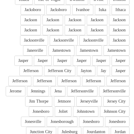
Jacksboro
Jacksboro
Ivanhoe
Iuka
Ithaca
Jackson
Jackson
Jackson
Jackson
Jackson
Jackson
Jackson
Jackson
Jackson
Jackson
Jacksonville
Jacksonville
Jacksonville
Jackson
Janesville
Jamestown
Jamestown
Jamestown
Jasper
Jasper
Jasper
Jasper
Jasper
Jasper
Jefferson
Jefferson City
Jayton
Jay
Jasper
Jefferson
Jefferson
Jefferson
Jefferson
Jefferson
Jerome
Jennings
Jena
Jeffersonville
Jeffersonville
Jim Thorpe
Jetmore
Jerseyville
Jersey City
Jonesboro
Joliet
Johnstown
Johnson City
Jonesville
Jonesborough
Jonesboro
Jonesboro
Junction City
Julesburg
Jourdanton
Jordan