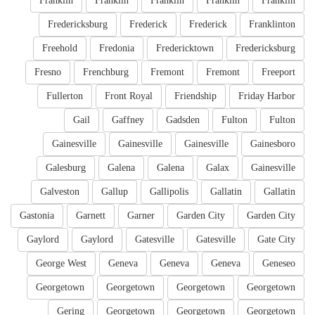
Franklin
Franklin
Franklin
Franklin
Franklin
Fredericksburg
Frederick
Frederick
Franklinton
Freehold
Fredonia
Fredericktown
Fredericksburg
Fresno
Frenchburg
Fremont
Fremont
Freeport
Fullerton
Front Royal
Friendship
Friday Harbor
Gail
Gaffney
Gadsden
Fulton
Fulton
Gainesville
Gainesville
Gainesville
Gainesboro
Galesburg
Galena
Galena
Galax
Gainesville
Galveston
Gallup
Gallipolis
Gallatin
Gallatin
Gastonia
Garnett
Garner
Garden City
Garden City
Gaylord
Gaylord
Gatesville
Gatesville
Gate City
George West
Geneva
Geneva
Geneva
Geneseo
Georgetown
Georgetown
Georgetown
Georgetown
Gering
Georgetown
Georgetown
Georgetown