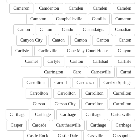
Cameron
Camdenton
Camden
Camden
Camden
Campton
Campbellsville
Camilla
Cameron
Canton
Canton
Cando
Canandaigua
Canadian
Canyon City
Canton
Canton
Canton
Canton
Carlisle
Carlinville
Cape May Court House
Canyon
Carmel
Carlyle
Carlton
Carlsbad
Carlisle
Carrington
Caro
Carnesville
Carmi
Carrollton
Carroll
Carrizozo
Carrizo Springs
Carrollton
Carrollton
Carrollton
Carrollton
Carson
Carson City
Carrollton
Carrollton
Carthage
Carthage
Carthage
Carthage
Cartersville
Casper
Cascade
Caruthersville
Carthage
Carthage
Castle Rock
Castle Dale
Cassville
Cassopolis