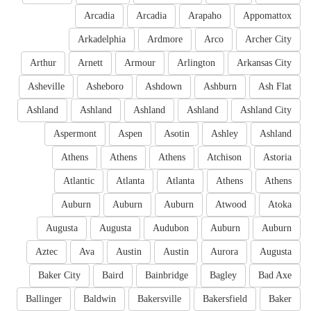
Arcadia
Arcadia
Arapaho
Appomattox
Arkadelphia
Ardmore
Arco
Archer City
Arthur
Arnett
Armour
Arlington
Arkansas City
Asheville
Asheboro
Ashdown
Ashburn
Ash Flat
Ashland
Ashland
Ashland
Ashland
Ashland City
Aspermont
Aspen
Asotin
Ashley
Ashland
Athens
Athens
Athens
Atchison
Astoria
Atlantic
Atlanta
Atlanta
Athens
Athens
Auburn
Auburn
Auburn
Atwood
Atoka
Augusta
Augusta
Audubon
Auburn
Auburn
Aztec
Ava
Austin
Austin
Aurora
Augusta
Baker City
Baird
Bainbridge
Bagley
Bad Axe
Ballinger
Baldwin
Bakersville
Bakersfield
Baker