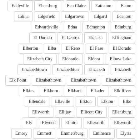
Eddyville
Ebensburg
Eau Claire
Eatonton
Eaton
Edina
Edgefield
Edgartown
Edgard
Edenton
Edwardsville
Edna
Edmonton
Edinburg
El Dorado
El Centro
Ekalaka
Effingham
Elberton
Elba
El Reno
El Paso
El Dorado
Elizabeth City
Eldorado
Eldora
Elbow Lake
Elizabethtown
Elizabethton
Elizabeth
Elizabeth
Elk Point
Elizabethtown
Elizabethtown
Elizabethtown
Elkins
Elkhorn
Elkhart
Elkader
Elk River
Ellendale
Ellaville
Elkton
Elkton
Elko
Ellsworth
Ellijay
Ellicott City
Ellensburg
Ely
Elwood
Elmira
Ellsworth
Ellsworth
Emory
Emmett
Emmetsburg
Eminence
Elyria