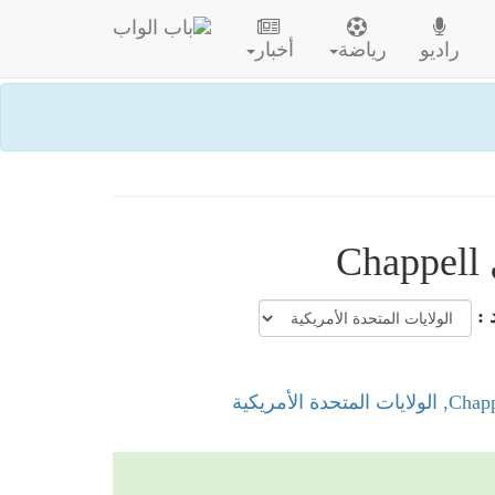
راديو
رياضة
أخبار
C
 :