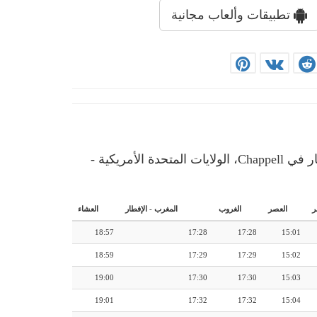
تطبيقات وألعاب مجانية
إمساكية رمضان: رزنامة شهرية لأوقات الإمساك والإفطار في Chappell، الولايات المتحدة الأمريكية -
ر
العصر
الغروب
المغرب
-
الإفطار
العشاء
18:57
17:28
17:28
15:01
18:59
17:29
17:29
15:02
19:00
17:30
17:30
15:03
19:01
17:32
17:32
15:04