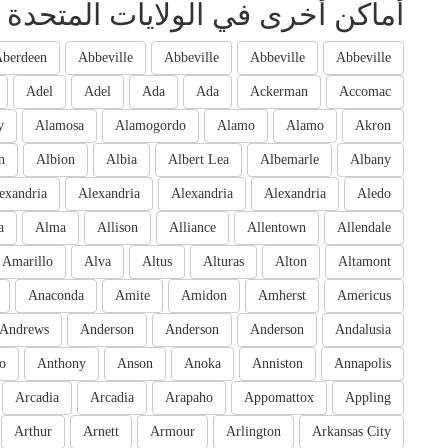
أماكن أخرى في الولايات المتحدة ا
berdeen
Abbeville
Abbeville
Abbeville
Abbeville
Adel
Adel
Ada
Ada
Ackerman
Accomac
y
Alamosa
Alamogordo
Alamo
Alamo
Akron
n
Albion
Albia
Albert Lea
Albemarle
Albany
exandria
Alexandria
Alexandria
Alexandria
Aledo
a
Alma
Allison
Alliance
Allentown
Allendale
Amarillo
Alva
Altus
Alturas
Alton
Altamont
Anaconda
Amite
Amidon
Amherst
Americus
Andrews
Anderson
Anderson
Anderson
Andalusia
o
Anthony
Anson
Anoka
Anniston
Annapolis
Arcadia
Arcadia
Arapaho
Appomattox
Appling
Arthur
Arnett
Armour
Arlington
Arkansas City