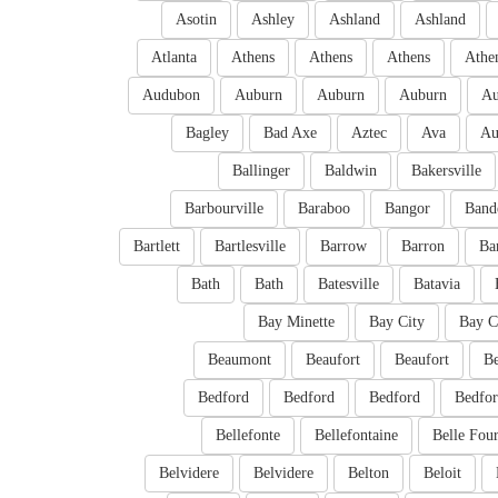
Asotin
Ashley
Ashland
Ashland
Atlanta
Athens
Athens
Athens
Athe
Audubon
Auburn
Auburn
Auburn
Au
Bagley
Bad Axe
Aztec
Ava
Au
Ballinger
Baldwin
Bakersville
Barbourville
Baraboo
Bangor
Band
Bartlett
Bartlesville
Barrow
Barron
Ba
Bath
Bath
Batesville
Batavia
Bay Minette
Bay City
Bay C
Beaumont
Beaufort
Beaufort
Be
Bedford
Bedford
Bedford
Bedfo
Bellefonte
Bellefontaine
Belle Fou
Belvidere
Belvidere
Belton
Beloit