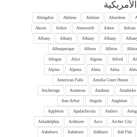
لأمريكية
Abingdon
Abilene
Abilene
Aberdeen
A
Akron
Aitkin
Ainsworth
Aiken
Adrian
Albany
Albany
Albany
Albany
Alban
Albuquerque
Albion
Albion
Albio
Allegan
Alice
Algona
Alfred
Al
Alpine
Alpena
Alma
Alma
Alm
American Falls
Amelia Court House
Anchorage
Anamosa
Anahuac
Anadarko
Ann Arbor
Angola
Angleton
Appleton
Apalachicola
Antlers
Antig
Arkadelphia
Ardmore
Arco
Archer City
Asheboro
Ashdown
Ashburn
Ash Flat