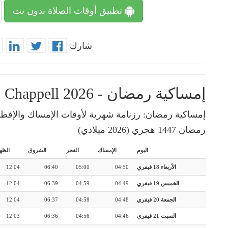
تطبيق أوقات الصلاة بدون نت
شارك
إمساكية رمضان - Chappell 2026
رمضان 1447 هجري (2026 ميلادي)
اليوم
الإمساك
الفجر
الشروق
الظه
الأربعاء 18 فيفري
04:50
05:00
06:40
12:04
الخميس 19 فيفري
04:49
04:59
06:39
12:04
الجمعة 20 فيفري
04:48
04:58
06:37
12:04
السبت 21 فيفري
04:46
04:56
06:36
12:03