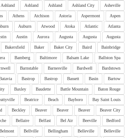
Ashland
Ashland
Ashland
Ashland City
Asheville
ns
Athens
Atchison
Astoria
Aspermont
Aspen
burn
Auburn
Atwood
Atoka
Atlantic
Atlanta
stin
Austin
Aurora
Augusta
Augusta
Augusta
Bakersfield
Baker
Baker City
Baird
Bainbridge
era
Bamberg
Baltimore
Balsam Lake
Ballston Spa
rnwell
Barnstable
Barnesville
Bardwell
Bardstown
Batavia
Bastrop
Bastrop
Bassett
Basin
Bartow
ity
Baxley
Baudette
Battle Mountain
Baton Rouge
attyville
Beatrice
Beach
Bayboro
Bay Saint Louis
rd
Beckley
Beaver
Beaver
Beaver
Beaver City
rche
Bellaire
Belfast
Bel Air
Beeville
Bedford
Belmont
Bellville
Bellingham
Belleville
Belleville