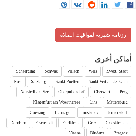
رزنامة شهرية لمواقيت الصلاة
أماكن أخرى
Schaerding
Schwaz
Villach
Wels
Zwettl Stadt
Rust
Salzburg
Sankt Poelten
Sankt Veit an der Glan
Neusiedl am See
Oberpullendorf
Oberwart
Perg
Klagenfurt am Woerthersee
Linz
Mattersburg
Guessing
Hermagor
Innsbruck
Jennersdorf
Dornbirn
Eisenstadt
Feldkirch
Graz
Grieskirchen
Vienna
Bludenz
Bregenz