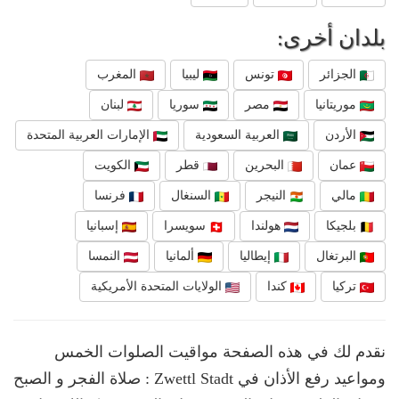
بلدان أخرى:
الجزائر
تونس
ليبيا
المغرب
موريتانيا
مصر
سوريا
لبنان
الأردن
العربية السعودية
الإمارات العربية المتحدة
عمان
البحرين
قطر
الكويت
مالي
النيجر
السنغال
فرنسا
بلجيكا
هولندا
سويسرا
إسبانيا
البرتغال
إيطاليا
ألمانيا
النمسا
تركيا
كندا
الولايات المتحدة الأمريكية
نقدم لك في هذه الصفحة مواقيت الصلوات الخمس
ومواعيد رفع الأذان في Zwettl Stadt : صلاة الفجر و الصبح