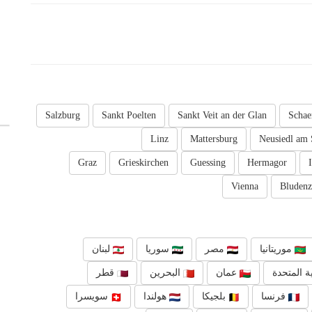
Salzburg
Sankt Poelten
Sankt Veit an der Glan
Schae
Linz
Mattersburg
Neusiedl am 
Graz
Grieskirchen
Guessing
Hermagor
Vienna
Bludenz
موريتانيا
مصر
سوريا
لبنان
ة المتحدة
عمان
البحرين
قطر
فرنسا
بلجيكا
هولندا
سويسرا