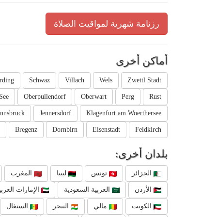
رزنامة شهرية لمواقيت الصلاة
أماكن أخرى
rding
Schwaz
Villach
Wels
Zwettl Stadt
See
Oberpullendorf
Oberwart
Perg
Rust
Innsbruck
Jennersdorf
Klagenfurt am Woerthersee
Bregenz
Dornbirn
Eisenstadt
Feldkirch
بلدان أخرى:
الجزائر
تونس
ليبيا
المغرب
الأردن
العربية السعودية
الإمارات العربي
الكويت
مالي
النيجر
السنغال