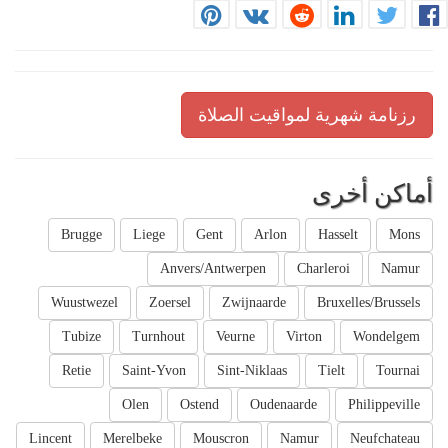
رزنامة شهرية لمواقيت الصلاة
أماكن أخرى
Brugge
Liege
Gent
Arlon
Hasselt
Mons
Anvers/Antwerpen
Charleroi
Namur
Wuustwezel
Zoersel
Zwijnaarde
Bruxelles/Brussels
Tubize
Turnhout
Veurne
Virton
Wondelgem
Retie
Saint-Yvon
Sint-Niklaas
Tielt
Tournai
Olen
Ostend
Oudenaarde
Philippeville
Lincent
Merelbeke
Mouscron
Namur
Neufchateau