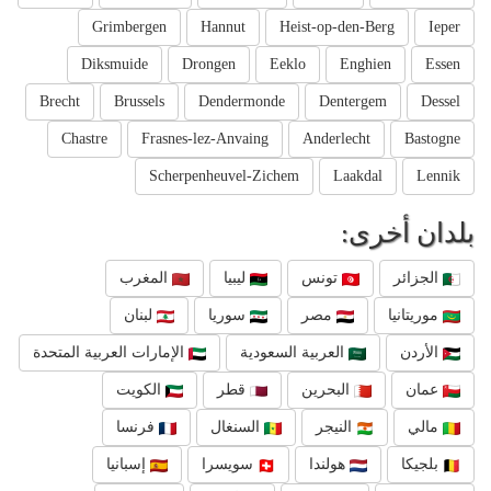
Grimbergen
Hannut
Heist-op-den-Berg
Ieper
Diksmuide
Drongen
Eeklo
Enghien
Essen
Brecht
Brussels
Dendermonde
Dentergem
Dessel
Chastre
Frasnes-lez-Anvaing
Anderlecht
Bastogne
Scherpenheuvel-Zichem
Laakdal
Lennik
بلدان أخرى:
الجزائر
تونس
ليبيا
المغرب
موريتانيا
مصر
سوريا
لبنان
الأردن
العربية السعودية
الإمارات العربية المتحدة
عمان
البحرين
قطر
الكويت
مالي
النيجر
السنغال
فرنسا
بلجيكا
هولندا
سويسرا
إسبانيا