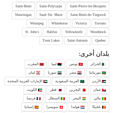
Saint-Remi
Saint-Polycarpe
Saint-Pierre-les-Becquets
Shawinigan
Sault Ste. Marie
Saint-Remi-de-Tingwick
Winnipeg
Whitehorse
Victoria
Toronto
St. John's
Halifax
Yellowknife
Woodstock
Trent Lakes
Saint-Antonin
Quebec
بلدان أخرى:
الجزائر
تونس
ليبيا
المغرب
موريتانيا
مصر
سوريا
لبنان
الأردن
العربية السعودية
الإمارات العربية المتحدة
عمان
البحرين
قطر
الكويت
مالي
النيجر
السنغال
فرنسا
بلجيكا
هولندا
سويسرا
إسبانيا