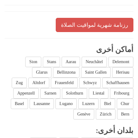
رزنامة شهرية لمواقيت الصلاة
أماكن أخرى
Sion
Stans
Aarau
Neuchâtel
Delemont
Glarus
Bellinzona
Saint Gallen
Herisau
Zug
Altdorf
Frauenfeld
Schwyz
Schaffhausen
Appenzell
Sarnen
Solothurn
Liestal
Fribourg
Basel
Lausanne
Lugano
Luzern
Biel
Chur
Genève
Zürich
Bern
بلدان أخرى: