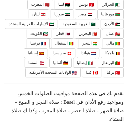
الجزائر
تونس
ليبيا
المغرب
موريتانيا
مصر
سوريا
لبنان
الأردن
العربية السعودية
الإمارات العربية المتحدة
عمان
البحرين
قطر
الكويت
مالي
النيجر
السنغال
فرنسا
بلجيكا
هولندا
سويسرا
إسبانيا
البرتغال
إيطاليا
ألمانيا
النمسا
تركيا
كندا
الولايات المتحدة الأمريكية
نقدم لك في هذه الصفحة مواقيت الصلوات الخمس
ومواعيد رفع الأذان في Basel : صلاة الفجر و الصبح -
صلاة الظهر - صلاة العصر - صلاة المغرب وكذالك صلاة
العشاء.