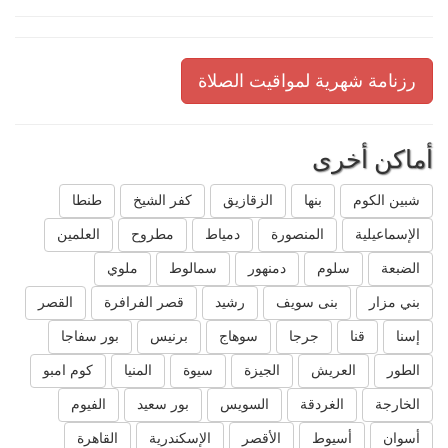
رزنامة شهرية لمواقيت الصلاة
أماكن أخرى
شبين الكوم
بنها
الزقازيق
كفر الشيخ
طنطا
الإسماعيلية
المنصورة
دمياط
مطروح
العلمين
الضبعة
سلوم
دمنهور
سمالوط
ملوي
بني مزار
بنى سويف
رشيد
قصر الفرافرة
القصر
إسنا
قنا
جرجا
سوهاج
برنيس
بور سفاجا
الطور
العريش
الجيزة
سيوة
المنيا
كوم امبو
الخارجة
الغردقة
السويس
بور سعيد
الفيوم
أسوان
أسيوط
الأقصر
الإسكندرية
القاهرة