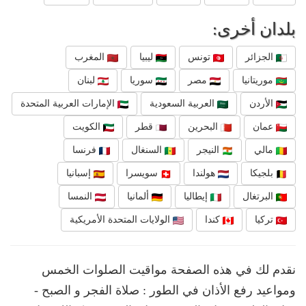
بلدان أخرى:
الجزائر
تونس
ليبيا
المغرب
موريتانيا
مصر
سوريا
لبنان
الأردن
العربية السعودية
الإمارات العربية المتحدة
عمان
البحرين
قطر
الكويت
مالي
النيجر
السنغال
فرنسا
بلجيكا
هولندا
سويسرا
إسبانيا
البرتغال
إيطاليا
ألمانيا
النمسا
تركيا
كندا
الولايات المتحدة الأمريكية
نقدم لك في هذه الصفحة مواقيت الصلوات الخمس
ومواعيد رفع الأذان في الطور : صلاة الفجر و الصبح -