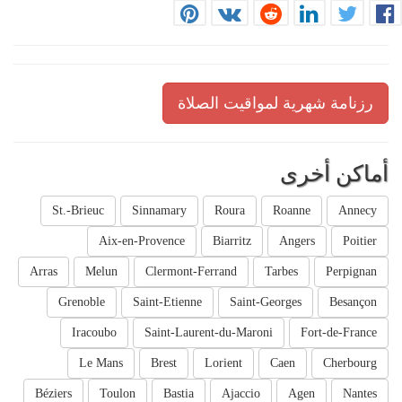
رزنامة شهرية لمواقيت الصلاة
أماكن أخرى
St.-Brieuc
Sinnamary
Roura
Roanne
Annecy
Aix-en-Provence
Biarritz
Angers
Poitier
Arras
Melun
Clermont-Ferrand
Tarbes
Perpignan
Grenoble
Saint-Etienne
Saint-Georges
Besançon
Iracoubo
Saint-Laurent-du-Maroni
Fort-de-France
Le Mans
Brest
Lorient
Caen
Cherbourg
Béziers
Toulon
Bastia
Ajaccio
Agen
Nantes