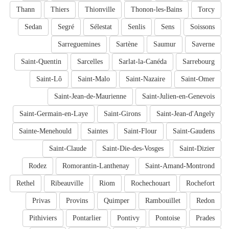
Thann
Thiers
Thionville
Thonon-les-Bains
Torcy
Sedan
Segré
Sélestat
Senlis
Sens
Soissons
Sarreguemines
Sartène
Saumur
Saverne
Saint-Quentin
Sarcelles
Sarlat-la-Canéda
Sarrebourg
Saint-Lô
Saint-Malo
Saint-Nazaire
Saint-Omer
Saint-Jean-de-Maurienne
Saint-Julien-en-Genevois
Saint-Germain-en-Laye
Saint-Girons
Saint-Jean-d'Angely
Sainte-Menehould
Saintes
Saint-Flour
Saint-Gaudens
Saint-Claude
Saint-Die-des-Vosges
Saint-Dizier
Rodez
Romorantin-Lanthenay
Saint-Amand-Montrond
Rethel
Ribeauville
Riom
Rochechouart
Rochefort
Privas
Provins
Quimper
Rambouillet
Redon
Pithiviers
Pontarlier
Pontivy
Pontoise
Prades