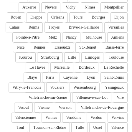
Auxerre
Nevers
Vichy
Nîmes
Montpellier
Rouen
Dieppe
Orléans
Tours
Bourges
Dijon
Calais
Reims
Troyes
Brive-la-Gaillarde
Versailles
Pointe-a-Pitre
Metz
Nancy
Mulhouse
Amiens
Nice
Rennes
Dzaoudzi
St.-Benoit
Basse-terre
Kourou
Strasbourg
Lille
Limoges
Toulouse
Le Havre
Marseille
Bordeaux
La Rochelle
Blaye
Paris
Cayenne
Lyon
Saint-Denis
Vitry-le-Francois
Vouziers
Wissembourg
Yssingeaux
Villefranche-sur-Saône
Villeneuve-sur-Lot
Vire
Vesoul
Vienne
Vierzon
Villefranche-de-Rouergue
Valenciennes
Vannes
Vendôme
Verdun
Vervins
Toul
Tournon-sur-Rhône
Tulle
Ussel
Valence