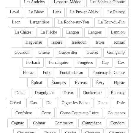
Les Andelys
Lesparre-Médoc
Les Sables-d'Olonne
Laval
Le Blanc
Lens
Le Puy-en-Velay
Le Raincy
Laon
Largentière
La Roche-sur-Yon
La Tour-du-Pin
La Châtre
La Flèche
Langon
Langres
Lannion
Haguenau
Issoire
Issoudun
Istres
Jonzac
Gourdon
Grasse
Guebwiller
Guéret
Guingamp
Forbach
Forcalquier
Fougères
Gap
Gex
Florac
Foix
Fontainebleau
Fontenay-le-Comte
Épinal
Étampes
Évreux
Évry
Figeac
Douai
Draguignan
Dreux
Dunkerque
Épernay
Créteil
Dax
Die
Digne-les-Bains
Dinan
Dole
Confolens
Corte
Cosne-Cours-sur-Loire
Coutances
Cognac
Colmar
Commercy
Compiègne
Condom