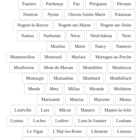
Pamiers
Parthenay
Pau
Périgueux
Péronne
Nontron
Nyons
Oloron-Sainte-Marie
Palaiseau
Nogent-le-Rotrou
Nogent-sur-Marne
Nogent-sur-Seine
Nantua
Narbonne
Nérac
Neufchâteau
Niort
Moulins
Muret
Nancy
Nanterre
Montmorillon
Montreuil
Morlaix
Mortagne-au-Perche
Montbrison
Mont-de-Marsan
Montdidier
Montlucon
Montargis
Montauban
Montbard
Montbéliard
Mende
Metz
Millau
Mirande
Molsheim
Marmande
Mauriac
Mayenne
Meaux
Lunéville
Lure
Mâcon
Mamers
Mantes-la-Jolie
Lisieux
Loches
Lodève
Lons-le-Saunier
Louhans
Le Vigan
L'Haÿ-les-Roses
Libourne
Limoux