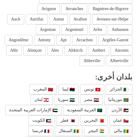
Avignon
Avranches
Bagnères-de-Bigorre
Auch
Aurillac
Autun
Avallon
Avesnes-sur-Helpe
Argentan
Argenteuil
Arles
Aubusson
Angoulême
Antony
Apt
Arcachon
Argèles-Gazost
Albi
Alençon
Ales
Altkirch
Ambert
Ancenis
Abbeville
Albertville
بلدان أخرى:
الجزائر
تونس
ليبيا
المغرب
موريتانيا
مصر
سوريا
لبنان
الأردن
العربية السعودية
الإمارات العربية المتحدة
عمان
البحرين
قطر
الكويت
مالي
النيجر
السنغال
فرنسا