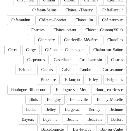
Chaumont
Chinon
Cholet
Clamecy
Clermont
Château-Salins
Château-Thierry
Châtellerault
Châteaudun
Château-Gontier
Châteaulin
Châteauroux
Chartres
Châteaubriant
Château-Chinon(Ville)
Chambéry
Charleville-Mézières
Charolles
Ceret
Cergy
Châlons-en-Champagne
Chalon-sur-Saône
Carpentras
Castellane
Castelsarrasin
Castres
Brioude
Cahors
Calvi
Cambrai
Carcassonne
Bressuire
Briançon
Briey
Brignoles
Boulogne-Billancourt
Boulogne-sur-Mer
Bourg-en-Bresse
Blois
Bobigny
Bonneville
Boulay-Moselle
Bellac
Belley
Bergerac
Bernay
Béthune
Bayeux
Bayonne
Beaune
Beauvais
Belfort
Barcelonnette
Bar-le-Duc
Bar-sur-Aube