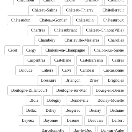
Chaumont
Chinon
Cholet
Clamecy
Clermont
Château-Salins
Château-Thierry
Châtellerault
Châteaudun
Château-Gontier
Châteaulin
Châteauroux
Chartres
Châteaubriant
Château-Chinon(Ville)
Chambéry
Charleville-Mézières
Charolles
Ceret
Cergy
Châlons-en-Champagne
Chalon-sur-Saône
Carpentras
Castellane
Castelsarrasin
Castres
Brioude
Cahors
Calvi
Cambrai
Carcassonne
Bressuire
Briançon
Briey
Brignoles
Boulogne-Billancourt
Boulogne-sur-Mer
Bourg-en-Bresse
Blois
Bobigny
Bonneville
Boulay-Moselle
Bellac
Belley
Bergerac
Bernay
Béthune
Bayeux
Bayonne
Beaune
Beauvais
Belfort
Barcelonnette
Bar-le-Duc
Bar-sur-Aube