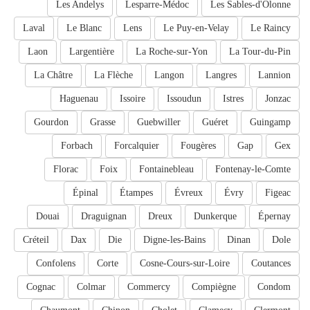
Les Andelys
Lesparre-Médoc
Les Sables-d'Olonne
Laval
Le Blanc
Lens
Le Puy-en-Velay
Le Raincy
Laon
Largentière
La Roche-sur-Yon
La Tour-du-Pin
La Châtre
La Flèche
Langon
Langres
Lannion
Haguenau
Issoire
Issoudun
Istres
Jonzac
Gourdon
Grasse
Guebwiller
Guéret
Guingamp
Forbach
Forcalquier
Fougères
Gap
Gex
Florac
Foix
Fontainebleau
Fontenay-le-Comte
Épinal
Étampes
Évreux
Évry
Figeac
Douai
Draguignan
Dreux
Dunkerque
Épernay
Créteil
Dax
Die
Digne-les-Bains
Dinan
Dole
Confolens
Corte
Cosne-Cours-sur-Loire
Coutances
Cognac
Colmar
Commercy
Compiègne
Condom