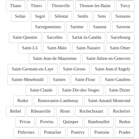
Thann
Thiers
Thionville
Thonon-les-Bains
Torcy
Sedan
Segré
Sélestat
Senlis
Sens
Soissons
Sarreguemines
Sartène
Saumur
Saverne
Saint-Quentin
Sarcelles
Sarlat-la-Canéda
Sarrebourg
Saint-Lô
Saint-Malo
Saint-Nazaire
Saint-Omer
Saint-Jean-de-Maurienne
Saint-Julien-en-Genevois
Saint-Germain-en-Laye
Saint-Girons
Saint-Jean-d'Angely
Sainte-Menehould
Saintes
Saint-Flour
Saint-Gaudens
Saint-Claude
Saint-Die-des-Vosges
Saint-Dizier
Rodez
Romorantin-Lanthenay
Saint-Amand-Montrond
Rethel
Ribeauville
Riom
Rochechouart
Rochefort
Privas
Provins
Quimper
Rambouillet
Redon
Pithiviers
Pontarlier
Pontivy
Pontoise
Prades