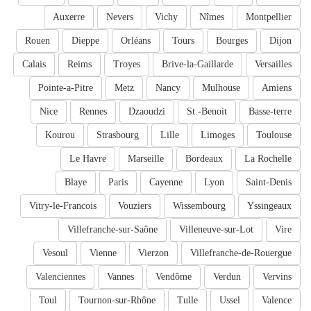
Auxerre
Nevers
Vichy
Nîmes
Montpellier
Rouen
Dieppe
Orléans
Tours
Bourges
Dijon
Calais
Reims
Troyes
Brive-la-Gaillarde
Versailles
Pointe-a-Pitre
Metz
Nancy
Mulhouse
Amiens
Nice
Rennes
Dzaoudzi
St.-Benoit
Basse-terre
Kourou
Strasbourg
Lille
Limoges
Toulouse
Le Havre
Marseille
Bordeaux
La Rochelle
Blaye
Paris
Cayenne
Lyon
Saint-Denis
Vitry-le-Francois
Vouziers
Wissembourg
Yssingeaux
Villefranche-sur-Saône
Villeneuve-sur-Lot
Vire
Vesoul
Vienne
Vierzon
Villefranche-de-Rouergue
Valenciennes
Vannes
Vendôme
Verdun
Vervins
Toul
Tournon-sur-Rhône
Tulle
Ussel
Valence