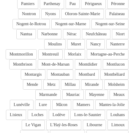
Pamiers
Parthenay
Pau
Périgueux
Péronne
Nontron
Nyons
Oloron-Sainte-Marie
Palaiseau
Nogent-le-Rotrou
Nogent-sur-Marne
Nogent-sur-Seine
Nantua
Narbonne
Nérac
Neufchâteau
Niort
Moulins
Muret
Nancy
Nanterre
Montmorillon
Montreuil
Morlaix
Mortagne-au-Perche
Montbrison
Mont-de-Marsan
Montdidier
Montlucon
Montargis
Montauban
Montbard
Montbéliard
Mende
Metz
Millau
Mirande
Molsheim
Marmande
Mauriac
Mayenne
Meaux
Lunéville
Lure
Mâcon
Mamers
Mantes-la-Jolie
Lisieux
Loches
Lodève
Lons-le-Saunier
Louhans
Le Vigan
L'Haÿ-les-Roses
Libourne
Limoux