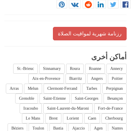
رزنامة شهرية لمواقيت الصلاة
أماكن أخرى
St.-Brieuc
Sinnamary
Roura
Roanne
Annecy
Aix-en-Provence
Biarritz
Angers
Poitier
Arras
Melun
Clermont-Ferrand
Tarbes
Perpignan
Grenoble
Saint-Etienne
Saint-Georges
Besançon
Iracoubo
Saint-Laurent-du-Maroni
Fort-de-France
Le Mans
Brest
Lorient
Caen
Cherbourg
Béziers
Toulon
Bastia
Ajaccio
Agen
Nantes