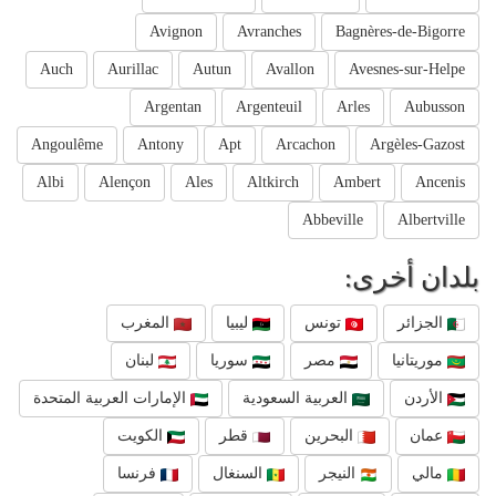
Avignon
Avranches
Bagnères-de-Bigorre
Auch
Aurillac
Autun
Avallon
Avesnes-sur-Helpe
Argentan
Argenteuil
Arles
Aubusson
Angoulême
Antony
Apt
Arcachon
Argèles-Gazost
Albi
Alençon
Ales
Altkirch
Ambert
Ancenis
Abbeville
Albertville
بلدان أخرى:
الجزائر
تونس
ليبيا
المغرب
موريتانيا
مصر
سوريا
لبنان
الأردن
العربية السعودية
الإمارات العربية المتحدة
عمان
البحرين
قطر
الكويت
مالي
النيجر
السنغال
فرنسا