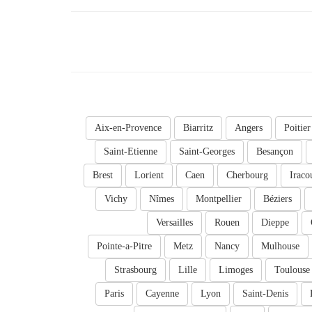
Aix-en-Provence
Biarritz
Angers
Poitier
Saint-Etienne
Saint-Georges
Besançon
Brest
Lorient
Caen
Cherbourg
Iraco
Vichy
Nîmes
Montpellier
Béziers
Versailles
Rouen
Dieppe
Pointe-a-Pitre
Metz
Nancy
Mulhouse
Strasbourg
Lille
Limoges
Toulouse
Paris
Cayenne
Lyon
Saint-Denis