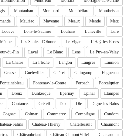
Montmorillon
Montreuil
Morlaix
Mortagne-au-Perche
gis
Montauban
Montbard
Montbéliard
Montbrison
mande
Mauriac
Mayenne
Meaux
Mende
Metz
Lodève
Lons-le-Saunier
Louhans
Lunéville
Lure
-Médoc
Les Sables-d'Olonne
Le Vigan
L'Haÿ-les-Roses
our-du-Pin
Laval
Le Blanc
Lens
Le Puy-en-Velay
La Châtre
La Flèche
Langon
Langres
Lannion
Grasse
Guebwiller
Guéret
Guingamp
Haguenau
Fontainebleau
Fontenay-le-Comte
Forbach
Forcalquier
an
Dreux
Dunkerque
Épernay
Épinal
Étampes
re
Coutances
Créteil
Dax
Die
Digne-les-Bains
Cognac
Colmar
Commercy
Compiègne
Condom
hâteau-Salins
Château-Thierry
Châtellerault
Chaumont
rtres
Châteaubriant
Château-Chinon(Ville)
Châteaudun