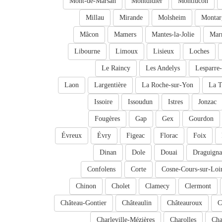
Mont-de-Marsan
Montdidier
Montlucon
Millau
Mirande
Molsheim
Montar
Mâcon
Mamers
Mantes-la-Jolie
Mar
Libourne
Limoux
Lisieux
Loches
Le Raincy
Les Andelys
Lesparre
Laon
Largentière
La Roche-sur-Yon
La T
Issoire
Issoudun
Istres
Jonzac
Fougères
Gap
Gex
Gourdon
Évreux
Évry
Figeac
Florac
Foix
Dinan
Dole
Douai
Draguign
Confolens
Corte
Cosne-Cours-sur-Loi
Chinon
Cholet
Clamecy
Clermont
Château-Gontier
Châteaulin
Châteauroux
C
Charleville-Mézières
Charolles
Cha