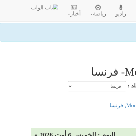
راديو
رياضة
أخبار
لد :
اليوم : الخميس 6 أوت 2026 م