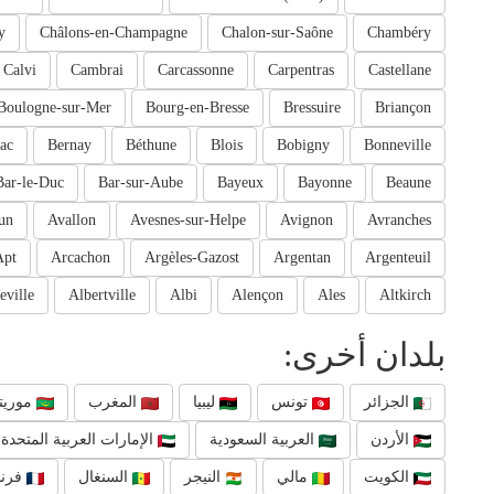
y
Châlons-en-Champagne
Chalon-sur-Saône
Chambéry
Calvi
Cambrai
Carcassonne
Carpentras
Castellane
Boulogne-sur-Mer
Bourg-en-Bresse
Bressuire
Briançon
ac
Bernay
Béthune
Blois
Bobigny
Bonneville
Bar-le-Duc
Bar-sur-Aube
Bayeux
Bayonne
Beaune
un
Avallon
Avesnes-sur-Helpe
Avignon
Avranches
Apt
Arcachon
Argèles-Gazost
Argentan
Argenteuil
eville
Albertville
Albi
Alençon
Ales
Altkirch
بلدان أخرى:
الجزائر
تونس
ليبيا
المغرب
موريتا
الأردن
العربية السعودية
الإمارات العربية المتحدة
الكويت
مالي
النيجر
السنغال
فرنس