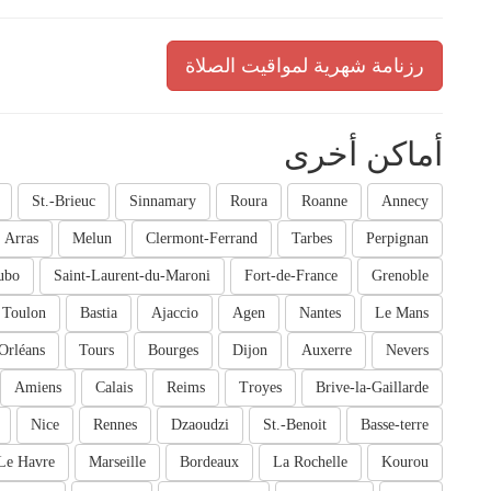
رزنامة شهرية لمواقيت الصلاة
أماكن أخرى
St.-Brieuc
Sinnamary
Roura
Roanne
Annecy
Arras
Melun
Clermont-Ferrand
Tarbes
Perpignan
ubo
Saint-Laurent-du-Maroni
Fort-de-France
Grenoble
Toulon
Bastia
Ajaccio
Agen
Nantes
Le Mans
Orléans
Tours
Bourges
Dijon
Auxerre
Nevers
Amiens
Calais
Reims
Troyes
Brive-la-Gaillarde
Nice
Rennes
Dzaoudzi
St.-Benoit
Basse-terre
Le Havre
Marseille
Bordeaux
La Rochelle
Kourou