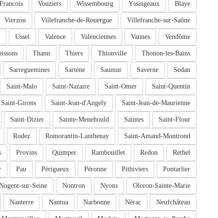
-Francois
Vouziers
Wissembourg
Yssingeaux
Blaye
Vierzon
Villefranche-de-Rouergue
Villefranche-sur-Saône
Ussel
Valence
Valenciennes
Vannes
Vendôme
issons
Thann
Thiers
Thionville
Thonon-les-Bains
Sarreguemines
Sartène
Saumur
Saverne
Sedan
Saint-Malo
Saint-Nazaire
Saint-Omer
Saint-Quentin
Saint-Girons
Saint-Jean-d'Angely
Saint-Jean-de-Maurienne
Saint-Dizier
Sainte-Menehould
Saintes
Saint-Flour
Rodez
Romorantin-Lanthenay
Saint-Amand-Montrond
s
Provins
Quimper
Rambouillet
Redon
Rethel
y
Pau
Périgueux
Péronne
Pithiviers
Pontarlier
Nogent-sur-Seine
Nontron
Nyons
Oloron-Sainte-Marie
Nanterre
Nantua
Narbonne
Nérac
Neufchâteau