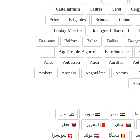
Castelsarrasin
Castres
Ceret
Cerg
Briey
Brignoles
Brioude
Cahors
Boulay-Moselle
Boulogne-Billancourt
Beauvais
Belfort
Bellac
Belley
Berger
Bagnères-de-Bigorre
Barcelonnette
Arles
Aubusson
Auch
Aurillac
Aut
Ambert
Ancenis
Angoulême
Antony
Abb
نيا
مصر
سوريا
لبنان
عمان
البحرين
قطر
ا
بلجيكا
هولندا
سويسرا