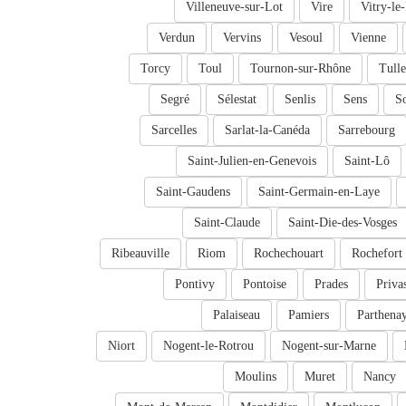
Villeneuve-sur-Lot
Vire
Vitry-le
Verdun
Vervins
Vesoul
Vienne
Torcy
Toul
Tournon-sur-Rhône
Tulle
Segré
Sélestat
Senlis
Sens
So
Sarcelles
Sarlat-la-Canéda
Sarrebourg
Saint-Julien-en-Genevois
Saint-Lô
Saint-Gaudens
Saint-Germain-en-Laye
Saint-Claude
Saint-Die-des-Vosges
Ribeauville
Riom
Rochechouart
Rochefort
Pontivy
Pontoise
Prades
Priva
Palaiseau
Pamiers
Parthena
Niort
Nogent-le-Rotrou
Nogent-sur-Marne
Moulins
Muret
Nancy