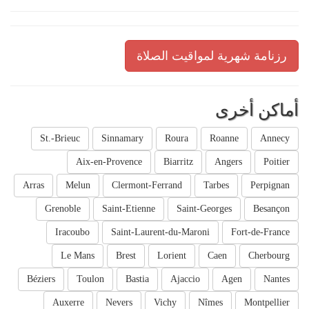
رزنامة شهرية لمواقيت الصلاة
أماكن أخرى
St.-Brieuc
Sinnamary
Roura
Roanne
Annecy
Aix-en-Provence
Biarritz
Angers
Poitier
Arras
Melun
Clermont-Ferrand
Tarbes
Perpignan
Grenoble
Saint-Etienne
Saint-Georges
Besançon
Iracoubo
Saint-Laurent-du-Maroni
Fort-de-France
Le Mans
Brest
Lorient
Caen
Cherbourg
Béziers
Toulon
Bastia
Ajaccio
Agen
Nantes
Auxerre
Nevers
Vichy
Nîmes
Montpellier