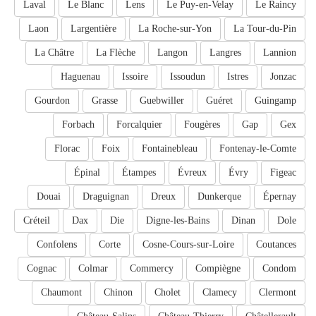
Laval
Le Blanc
Lens
Le Puy-en-Velay
Le Raincy
Laon
Largentière
La Roche-sur-Yon
La Tour-du-Pin
La Châtre
La Flèche
Langon
Langres
Lannion
Haguenau
Issoire
Issoudun
Istres
Jonzac
Gourdon
Grasse
Guebwiller
Guéret
Guingamp
Forbach
Forcalquier
Fougères
Gap
Gex
Florac
Foix
Fontainebleau
Fontenay-le-Comte
Épinal
Étampes
Évreux
Évry
Figeac
Douai
Draguignan
Dreux
Dunkerque
Épernay
Créteil
Dax
Die
Digne-les-Bains
Dinan
Dole
Confolens
Corte
Cosne-Cours-sur-Loire
Coutances
Cognac
Colmar
Commercy
Compiègne
Condom
Chaumont
Chinon
Cholet
Clamecy
Clermont