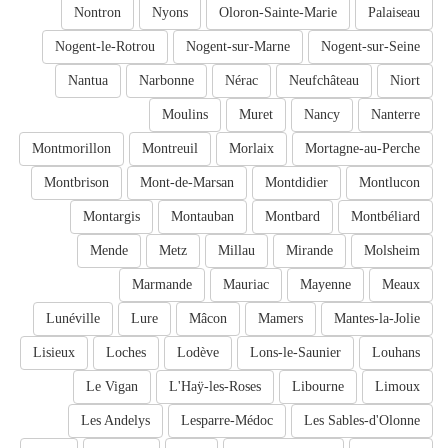
Nontron
Nyons
Oloron-Sainte-Marie
Palaiseau
Nogent-le-Rotrou
Nogent-sur-Marne
Nogent-sur-Seine
Nantua
Narbonne
Nérac
Neufchâteau
Niort
Moulins
Muret
Nancy
Nanterre
Montmorillon
Montreuil
Morlaix
Mortagne-au-Perche
Montbrison
Mont-de-Marsan
Montdidier
Montlucon
Montargis
Montauban
Montbard
Montbéliard
Mende
Metz
Millau
Mirande
Molsheim
Marmande
Mauriac
Mayenne
Meaux
Lunéville
Lure
Mâcon
Mamers
Mantes-la-Jolie
Lisieux
Loches
Lodève
Lons-le-Saunier
Louhans
Le Vigan
L'Haÿ-les-Roses
Libourne
Limoux
Les Andelys
Lesparre-Médoc
Les Sables-d'Olonne