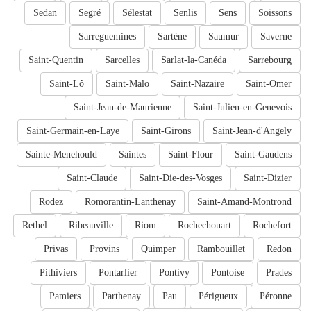
Sedan
Segré
Sélestat
Senlis
Sens
Soissons
Sarreguemines
Sartène
Saumur
Saverne
Saint-Quentin
Sarcelles
Sarlat-la-Canéda
Sarrebourg
Saint-Lô
Saint-Malo
Saint-Nazaire
Saint-Omer
Saint-Jean-de-Maurienne
Saint-Julien-en-Genevois
Saint-Germain-en-Laye
Saint-Girons
Saint-Jean-d'Angely
Sainte-Menehould
Saintes
Saint-Flour
Saint-Gaudens
Saint-Claude
Saint-Die-des-Vosges
Saint-Dizier
Rodez
Romorantin-Lanthenay
Saint-Amand-Montrond
Rethel
Ribeauville
Riom
Rochechouart
Rochefort
Privas
Provins
Quimper
Rambouillet
Redon
Pithiviers
Pontarlier
Pontivy
Pontoise
Prades
Pamiers
Parthenay
Pau
Périgueux
Péronne