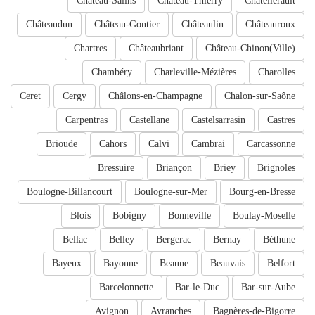
Château-Salins
Château-Thierry
Châtellerault
Châteaudun
Château-Gontier
Châteaulin
Châteauroux
Chartres
Châteaubriant
Château-Chinon(Ville)
Chambéry
Charleville-Mézières
Charolles
Ceret
Cergy
Châlons-en-Champagne
Chalon-sur-Saône
Carpentras
Castellane
Castelsarrasin
Castres
Brioude
Cahors
Calvi
Cambrai
Carcassonne
Bressuire
Briançon
Briey
Brignoles
Boulogne-Billancourt
Boulogne-sur-Mer
Bourg-en-Bresse
Blois
Bobigny
Bonneville
Boulay-Moselle
Bellac
Belley
Bergerac
Bernay
Béthune
Bayeux
Bayonne
Beaune
Beauvais
Belfort
Barcelonnette
Bar-le-Duc
Bar-sur-Aube
Avignon
Avranches
Bagnères-de-Bigorre