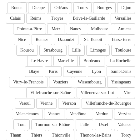
Rouen
Dieppe
Orléans
Tours
Bourges
Dijon
Calais
Reims
Troyes
Brive-la-Gaillarde
Versailles
Pointe-a-Pitre
Metz
Nancy
Mulhouse
Amiens
Nice
Rennes
Dzaoudzi
St.-Benoit
Basse-terre
Kourou
Strasbourg
Lille
Limoges
Toulouse
Le Havre
Marseille
Bordeaux
La Rochelle
Blaye
Paris
Cayenne
Lyon
Saint-Denis
Vitry-le-Francois
Vouziers
Wissembourg
Yssingeaux
Villefranche-sur-Saône
Villeneuve-sur-Lot
Vire
Vesoul
Vienne
Vierzon
Villefranche-de-Rouergue
Valenciennes
Vannes
Vendôme
Verdun
Vervins
Toul
Tournon-sur-Rhône
Tulle
Ussel
Valence
Thann
Thiers
Thionville
Thonon-les-Bains
Torcy