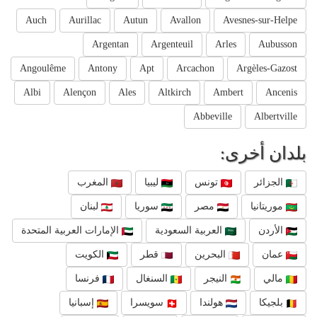
Auch
Aurillac
Autun
Avallon
Avesnes-sur-Helpe
Argentan
Argenteuil
Arles
Aubusson
Angoulême
Antony
Apt
Arcachon
Argèles-Gazost
Albi
Alençon
Ales
Altkirch
Ambert
Ancenis
Abbeville
Albertville
بلدان أخرى:
الجزائر
تونس
ليبيا
المغرب
موريتانيا
مصر
سوريا
لبنان
الأردن
العربية السعودية
الإمارات العربية المتحدة
عمان
البحرين
قطر
الكويت
مالي
النيجر
السنغال
فرنسا
بلجيكا
هولندا
سويسرا
إسبانيا