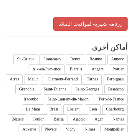
رزنامة شهرية لمواقيت الصلاة
أماكن أخرى
St.-Brieuc
Sinnamary
Roura
Roanne
Annecy
Aix-en-Provence
Biarritz
Angers
Poitier
Arras
Melun
Clermont-Ferrand
Tarbes
Perpignan
Grenoble
Saint-Etienne
Saint-Georges
Besançon
Iracoubo
Saint-Laurent-du-Maroni
Fort-de-France
Le Mans
Brest
Lorient
Caen
Cherbourg
Béziers
Toulon
Bastia
Ajaccio
Agen
Nantes
Auxerre
Nevers
Vichy
Nîmes
Montpellier