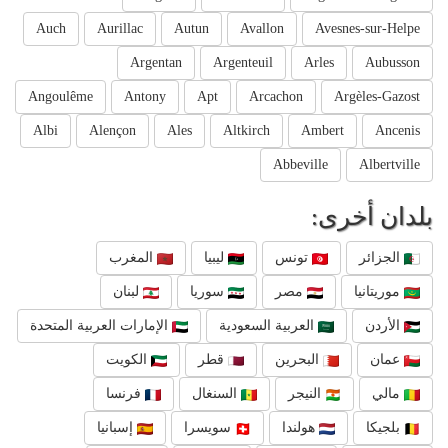
Auch
Aurillac
Autun
Avallon
Avesnes-sur-Helpe
Argentan
Argenteuil
Arles
Aubusson
Angoulême
Antony
Apt
Arcachon
Argèles-Gazost
Albi
Alençon
Ales
Altkirch
Ambert
Ancenis
Abbeville
Albertville
بلدان أخرى:
الجزائر
تونس
ليبيا
المغرب
موريتانيا
مصر
سوريا
لبنان
الأردن
العربية السعودية
الإمارات العربية المتحدة
عمان
البحرين
قطر
الكويت
مالي
النيجر
السنغال
فرنسا
بلجيكا
هولندا
سويسرا
إسبانيا