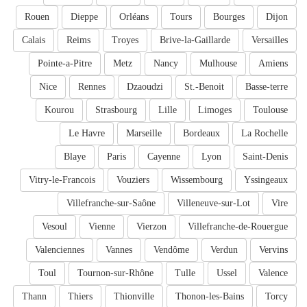
Rouen
Dieppe
Orléans
Tours
Bourges
Dijon
Calais
Reims
Troyes
Brive-la-Gaillarde
Versailles
Pointe-a-Pitre
Metz
Nancy
Mulhouse
Amiens
Nice
Rennes
Dzaoudzi
St.-Benoit
Basse-terre
Kourou
Strasbourg
Lille
Limoges
Toulouse
Le Havre
Marseille
Bordeaux
La Rochelle
Blaye
Paris
Cayenne
Lyon
Saint-Denis
Vitry-le-Francois
Vouziers
Wissembourg
Yssingeaux
Villefranche-sur-Saône
Villeneuve-sur-Lot
Vire
Vesoul
Vienne
Vierzon
Villefranche-de-Rouergue
Valenciennes
Vannes
Vendôme
Verdun
Vervins
Toul
Tournon-sur-Rhône
Tulle
Ussel
Valence
Thann
Thiers
Thionville
Thonon-les-Bains
Torcy