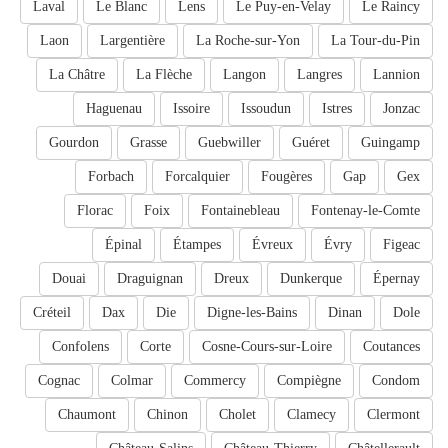
Laval
Le Blanc
Lens
Le Puy-en-Velay
Le Raincy
Laon
Largentière
La Roche-sur-Yon
La Tour-du-Pin
La Châtre
La Flèche
Langon
Langres
Lannion
Haguenau
Issoire
Issoudun
Istres
Jonzac
Gourdon
Grasse
Guebwiller
Guéret
Guingamp
Forbach
Forcalquier
Fougères
Gap
Gex
Florac
Foix
Fontainebleau
Fontenay-le-Comte
Épinal
Étampes
Évreux
Évry
Figeac
Douai
Draguignan
Dreux
Dunkerque
Épernay
Créteil
Dax
Die
Digne-les-Bains
Dinan
Dole
Confolens
Corte
Cosne-Cours-sur-Loire
Coutances
Cognac
Colmar
Commercy
Compiègne
Condom
Chaumont
Chinon
Cholet
Clamecy
Clermont