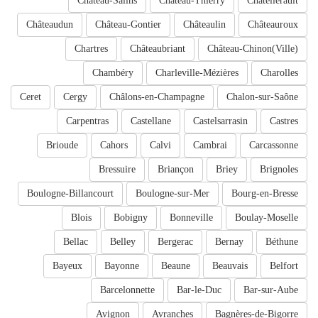
Château-Salins
Château-Thierry
Châtellerault
Châteaudun
Château-Gontier
Châteaulin
Châteauroux
Chartres
Châteaubriant
Château-Chinon(Ville)
Chambéry
Charleville-Mézières
Charolles
Ceret
Cergy
Châlons-en-Champagne
Chalon-sur-Saône
Carpentras
Castellane
Castelsarrasin
Castres
Brioude
Cahors
Calvi
Cambrai
Carcassonne
Bressuire
Briançon
Briey
Brignoles
Boulogne-Billancourt
Boulogne-sur-Mer
Bourg-en-Bresse
Blois
Bobigny
Bonneville
Boulay-Moselle
Bellac
Belley
Bergerac
Bernay
Béthune
Bayeux
Bayonne
Beaune
Beauvais
Belfort
Barcelonnette
Bar-le-Duc
Bar-sur-Aube
Avignon
Avranches
Bagnères-de-Bigorre