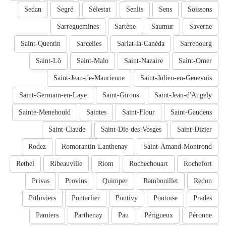
Sedan
Segré
Sélestat
Senlis
Sens
Soissons
Sarreguemines
Sartène
Saumur
Saverne
Saint-Quentin
Sarcelles
Sarlat-la-Canéda
Sarrebourg
Saint-Lô
Saint-Malo
Saint-Nazaire
Saint-Omer
Saint-Jean-de-Maurienne
Saint-Julien-en-Genevois
Saint-Germain-en-Laye
Saint-Girons
Saint-Jean-d'Angely
Sainte-Menehould
Saintes
Saint-Flour
Saint-Gaudens
Saint-Claude
Saint-Die-des-Vosges
Saint-Dizier
Rodez
Romorantin-Lanthenay
Saint-Amand-Montrond
Rethel
Ribeauville
Riom
Rochechouart
Rochefort
Privas
Provins
Quimper
Rambouillet
Redon
Pithiviers
Pontarlier
Pontivy
Pontoise
Prades
Pamiers
Parthenay
Pau
Périgueux
Péronne