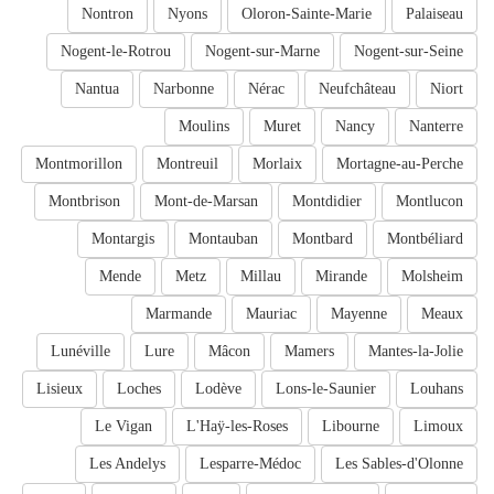
Nontron
Nyons
Oloron-Sainte-Marie
Palaiseau
Nogent-le-Rotrou
Nogent-sur-Marne
Nogent-sur-Seine
Nantua
Narbonne
Nérac
Neufchâteau
Niort
Moulins
Muret
Nancy
Nanterre
Montmorillon
Montreuil
Morlaix
Mortagne-au-Perche
Montbrison
Mont-de-Marsan
Montdidier
Montlucon
Montargis
Montauban
Montbard
Montbéliard
Mende
Metz
Millau
Mirande
Molsheim
Marmande
Mauriac
Mayenne
Meaux
Lunéville
Lure
Mâcon
Mamers
Mantes-la-Jolie
Lisieux
Loches
Lodève
Lons-le-Saunier
Louhans
Le Vigan
L'Haÿ-les-Roses
Libourne
Limoux
Les Andelys
Lesparre-Médoc
Les Sables-d'Olonne