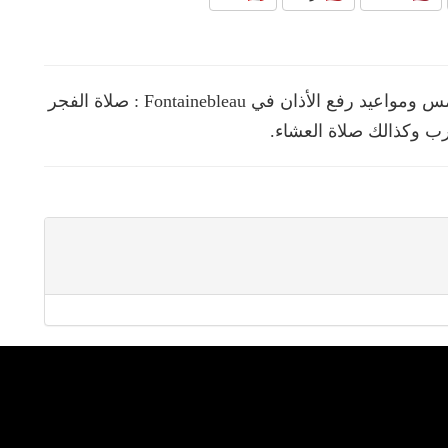
نقدم لك في هذه الصفحة مواقيت الصلوات الخمس ومواعيد رفع الأذان في Fontainebleau : صلاة الفجر
رب وكذالك صلاة العشاء.