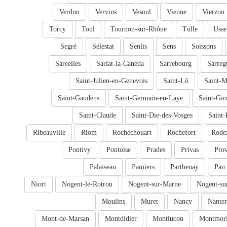
Verdun
Vervins
Vesoul
Vienne
Vierzon
Torcy
Toul
Tournon-sur-Rhône
Tulle
Usse
Segré
Sélestat
Senlis
Sens
Soissons
Sarcelles
Sarlat-la-Canéda
Sarrebourg
Sarreg
Saint-Julien-en-Genevois
Saint-Lô
Saint-M
Saint-Gaudens
Saint-Germain-en-Laye
Saint-Gir
Saint-Claude
Saint-Die-des-Vosges
Saint-
Ribeauville
Riom
Rochechouart
Rochefort
Rode
Pontivy
Pontoise
Prades
Privas
Prov
Palaiseau
Pamiers
Parthenay
Pau
Niort
Nogent-le-Rotrou
Nogent-sur-Marne
Nogent-su
Moulins
Muret
Nancy
Nanter
Mont-de-Marsan
Montdidier
Montlucon
Montmori