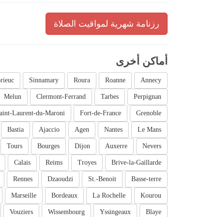
رزنامة شهرية لمواقيت الصلاة
أماكن أخرى
rieuc
Sinnamary
Roura
Roanne
Annecy
Melun
Clermont-Ferrand
Tarbes
Perpignan
aint-Laurent-du-Maroni
Fort-de-France
Grenoble
Bastia
Ajaccio
Agen
Nantes
Le Mans
Tours
Bourges
Dijon
Auxerre
Nevers
Calais
Reims
Troyes
Brive-la-Gaillarde
Rennes
Dzaoudzi
St.-Benoit
Basse-terre
Marseille
Bordeaux
La Rochelle
Kourou
Vouziers
Wissembourg
Yssingeaux
Blaye