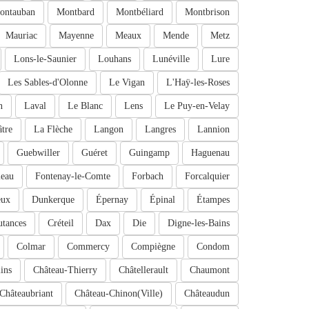
ontauban
Montbard
Montbéliard
Montbrison
Mauriac
Mayenne
Meaux
Mende
Metz
Lons-le-Saunier
Louhans
Lunéville
Lure
Les Sables-d'Olonne
Le Vigan
L'Haÿ-les-Roses
n
Laval
Le Blanc
Lens
Le Puy-en-Velay
tre
La Flèche
Langon
Langres
Lannion
Guebwiller
Guéret
Guingamp
Haguenau
leau
Fontenay-le-Comte
Forbach
Forcalquier
eux
Dunkerque
Épernay
Épinal
Étampes
tances
Créteil
Dax
Die
Digne-les-Bains
Colmar
Commercy
Compiègne
Condom
ins
Château-Thierry
Châtellerault
Chaumont
Châteaubriant
Château-Chinon(Ville)
Châteaudun