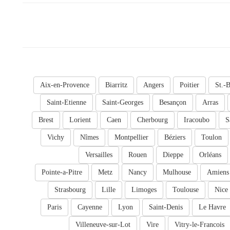
Aix-en-Provence
Biarritz
Angers
Poitier
St.-B
Saint-Etienne
Saint-Georges
Besançon
Arras
Brest
Lorient
Caen
Cherbourg
Iracoubo
S
Vichy
Nîmes
Montpellier
Béziers
Toulon
Versailles
Rouen
Dieppe
Orléans
Pointe-a-Pitre
Metz
Nancy
Mulhouse
Amiens
Strasbourg
Lille
Limoges
Toulouse
Nice
Paris
Cayenne
Lyon
Saint-Denis
Le Havre
Villeneuve-sur-Lot
Vire
Vitry-le-Francois