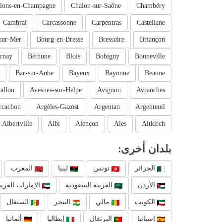
lons-en-Champagne
Chalon-sur-Saône
Chambéry
Cambrai
Carcassonne
Carpentras
Castellane
sur-Mer
Bourg-en-Bresse
Bressuire
Briançon
rnay
Béthune
Blois
Bobigny
Bonneville
Bar-sur-Aube
Bayeux
Bayonne
Beaune
allon
Avesnes-sur-Helpe
Avignon
Avranches
rcachon
Argèles-Gazost
Argentan
Argenteuil
Albertville
Albi
Alençon
Ales
Altkirch
بلدان أخرى:
الجزائر
تونس
ليبيا
المغرب
الأردن
العربية السعودية
الإمارات العربي
الكويت
مالي
النيجر
السنغال
إسبانيا
البرتغال
إيطاليا
ألمانيا