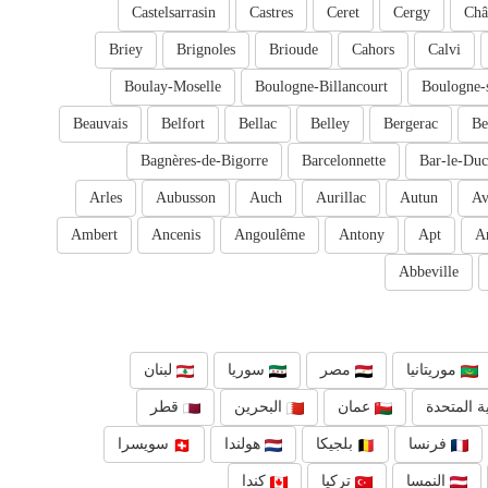
Castelsarrasin
Castres
Ceret
Cergy
Châ
Briey
Brignoles
Brioude
Cahors
Calvi
Boulay-Moselle
Boulogne-Billancourt
Boulogne-
Beauvais
Belfort
Bellac
Belley
Bergerac
Be
Bagnères-de-Bigorre
Barcelonnette
Bar-le-Duc
Arles
Aubusson
Auch
Aurillac
Autun
Av
Ambert
Ancenis
Angoulême
Antony
Apt
A
Abbeville
موريتانيا
مصر
سوريا
لبنان
ة المتحدة
عمان
البحرين
قطر
فرنسا
بلجيكا
هولندا
سويسرا
النمسا
تركيا
كندا