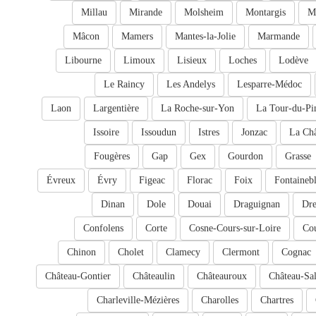
Millau
Mirande
Molsheim
Montargis
M
Mâcon
Mamers
Mantes-la-Jolie
Marmande
Libourne
Limoux
Lisieux
Loches
Lodève
Le Raincy
Les Andelys
Lesparre-Médoc
Laon
Largentière
La Roche-sur-Yon
La Tour-du-Pi
Issoire
Issoudun
Istres
Jonzac
La Châ
Fougères
Gap
Gex
Gourdon
Grasse
Évreux
Évry
Figeac
Florac
Foix
Fontaineb
Dinan
Dole
Douai
Draguignan
Dr
Confolens
Corte
Cosne-Cours-sur-Loire
Cou
Chinon
Cholet
Clamecy
Clermont
Cognac
Château-Gontier
Châteaulin
Châteauroux
Château-Sal
Charleville-Mézières
Charolles
Chartres