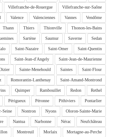
Villefranche-de-Rouergue
Villefranche-sur-Saône
l
Valence
Valenciennes
Vannes
Vendôme
Thann
Thiers
Thionville
Thonon-les-Bains
uemines
Sartène
Saumur
Saverne
Sedan
alo
Saint-Nazaire
Saint-Omer
Saint-Quentin
ons
Saint-Jean-d'Angely
Saint-Jean-de-Maurienne
Dizier
Sainte-Menehould
Saintes
Saint-Flour
z
Romorantin-Lanthenay
Saint-Amand-Montrond
ins
Quimper
Rambouillet
Redon
Rethel
Périgueux
Péronne
Pithiviers
Pontarlier
r-Seine
Nontron
Nyons
Oloron-Sainte-Marie
re
Nantua
Narbonne
Nérac
Neufchâteau
llon
Montreuil
Morlaix
Mortagne-au-Perche