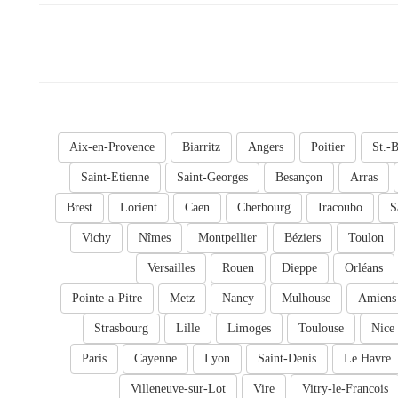
Aix-en-Provence
Biarritz
Angers
Poitier
St.-B
Saint-Etienne
Saint-Georges
Besançon
Arras
Brest
Lorient
Caen
Cherbourg
Iracoubo
S
Vichy
Nîmes
Montpellier
Béziers
Toulon
Versailles
Rouen
Dieppe
Orléans
Pointe-a-Pitre
Metz
Nancy
Mulhouse
Amiens
Strasbourg
Lille
Limoges
Toulouse
Nice
Paris
Cayenne
Lyon
Saint-Denis
Le Havre
Villeneuve-sur-Lot
Vire
Vitry-le-Francois