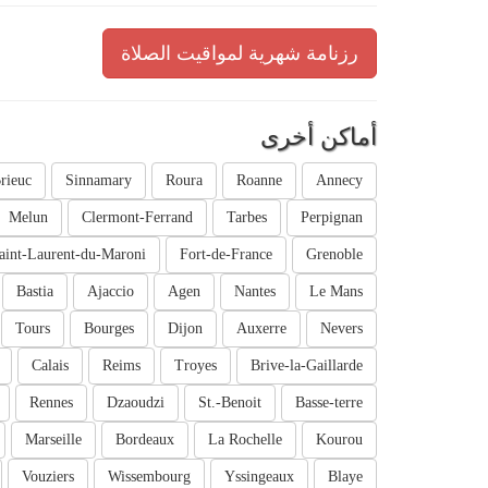
رزنامة شهرية لمواقيت الصلاة
أماكن أخرى
rieuc
Sinnamary
Roura
Roanne
Annecy
Melun
Clermont-Ferrand
Tarbes
Perpignan
aint-Laurent-du-Maroni
Fort-de-France
Grenoble
Bastia
Ajaccio
Agen
Nantes
Le Mans
Tours
Bourges
Dijon
Auxerre
Nevers
Calais
Reims
Troyes
Brive-la-Gaillarde
Rennes
Dzaoudzi
St.-Benoit
Basse-terre
Marseille
Bordeaux
La Rochelle
Kourou
Vouziers
Wissembourg
Yssingeaux
Blaye