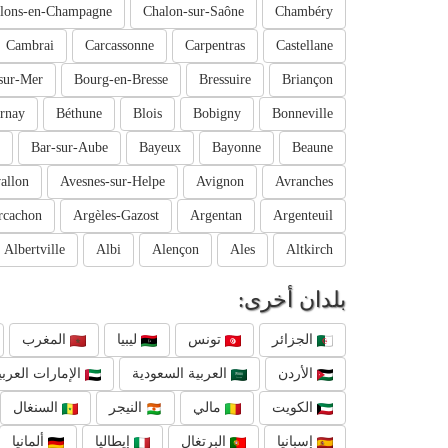
lons-en-Champagne
Chalon-sur-Saône
Chambéry
Cambrai
Carcassonne
Carpentras
Castellane
sur-Mer
Bourg-en-Bresse
Bressuire
Briançon
rnay
Béthune
Blois
Bobigny
Bonneville
Bar-sur-Aube
Bayeux
Bayonne
Beaune
allon
Avesnes-sur-Helpe
Avignon
Avranches
rcachon
Argèles-Gazost
Argentan
Argenteuil
Albertville
Albi
Alençon
Ales
Altkirch
بلدان أخرى:
الجزائر
تونس
ليبيا
المغرب
الأردن
العربية السعودية
الإمارات العربي
الكويت
مالي
النيجر
السنغال
إسبانيا
البرتغال
إيطاليا
ألمانيا