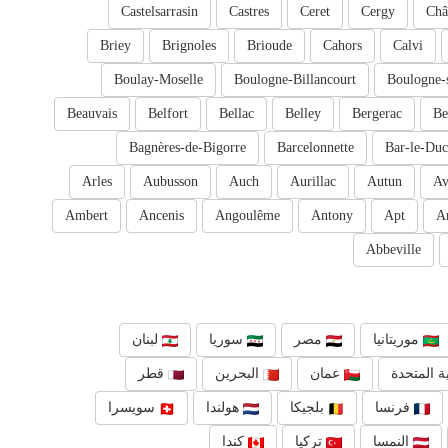
Castelsarrasin
Castres
Ceret
Cergy
Châ
Briey
Brignoles
Brioude
Cahors
Calvi
Boulay-Moselle
Boulogne-Billancourt
Boulogne-
Beauvais
Belfort
Bellac
Belley
Bergerac
Be
Bagnères-de-Bigorre
Barcelonnette
Bar-le-Duc
Arles
Aubusson
Auch
Aurillac
Autun
Av
Ambert
Ancenis
Angoulême
Antony
Apt
A
Abbeville
موريتانيا
مصر
سوريا
لبنان
ة المتحدة
عمان
البحرين
قطر
فرنسا
بلجيكا
هولندا
سويسرا
النمسا
تركيا
كندا