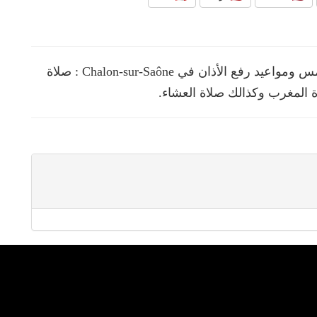
نقدم لك في هذه الصفحة مواقيت الصلوات الخمس ومواعيد رفع الأذان في Chalon-sur-Saône : صلاة
ة المغرب وكذالك صلاة العشاء.