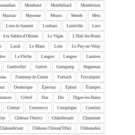
ontauban
Montbard
Montbéliard
Montbrison
Mauriac
Mayenne
Meaux
Mende
Metz
Lons-le-Saunier
Louhans
Lunéville
Lure
Les Sables-d'Olonne
Le Vigan
L'Haÿ-les-Roses
n
Laval
Le Blanc
Lens
Le Puy-en-Velay
tre
La Flèche
Langon
Langres
Lannion
Guebwiller
Guéret
Guingamp
Haguenau
leau
Fontenay-le-Comte
Forbach
Forcalquier
eux
Dunkerque
Épernay
Épinal
Étampes
tances
Créteil
Dax
Die
Digne-les-Bains
Colmar
Commercy
Compiègne
Condom
ins
Château-Thierry
Châtellerault
Chaumont
Châteaubriant
Château-Chinon(Ville)
Châteaudun