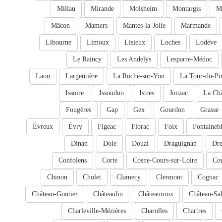
Millau
Mirande
Molsheim
Montargis
M
Mâcon
Mamers
Mantes-la-Jolie
Marmande
Libourne
Limoux
Lisieux
Loches
Lodève
Le Raincy
Les Andelys
Lesparre-Médoc
Laon
Largentière
La Roche-sur-Yon
La Tour-du-Pi
Issoire
Issoudun
Istres
Jonzac
La Châ
Fougères
Gap
Gex
Gourdon
Grasse
Évreux
Évry
Figeac
Florac
Foix
Fontaineb
Dinan
Dole
Douai
Draguignan
Dr
Confolens
Corte
Cosne-Cours-sur-Loire
Cou
Chinon
Cholet
Clamecy
Clermont
Cognac
Château-Gontier
Châteaulin
Châteauroux
Château-Sal
Charleville-Mézières
Charolles
Chartres