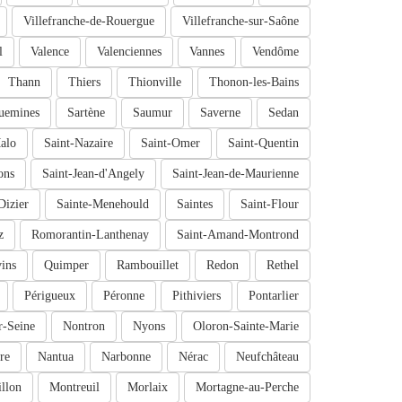
Villefranche-de-Rouergue
Villefranche-sur-Saône
l
Valence
Valenciennes
Vannes
Vendôme
Thann
Thiers
Thionville
Thonon-les-Bains
uemines
Sartène
Saumur
Saverne
Sedan
alo
Saint-Nazaire
Saint-Omer
Saint-Quentin
ons
Saint-Jean-d'Angely
Saint-Jean-de-Maurienne
Dizier
Sainte-Menehould
Saintes
Saint-Flour
z
Romorantin-Lanthenay
Saint-Amand-Montrond
ins
Quimper
Rambouillet
Redon
Rethel
Périgueux
Péronne
Pithiviers
Pontarlier
r-Seine
Nontron
Nyons
Oloron-Sainte-Marie
re
Nantua
Narbonne
Nérac
Neufchâteau
llon
Montreuil
Morlaix
Mortagne-au-Perche