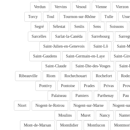
Verdun
Vervins
Vesoul
Vienne
Vierzon
Torcy
Toul
Tournon-sur-Rhône
Tulle
Usse
Segré
Sélestat
Senlis
Sens
Soissons
Sarcelles
Sarlat-la-Canéda
Sarrebourg
Sarreg
Saint-Julien-en-Genevois
Saint-Lô
Saint-M
Saint-Gaudens
Saint-Germain-en-Laye
Saint-Gir
Saint-Claude
Saint-Die-des-Vosges
Saint-
Ribeauville
Riom
Rochechouart
Rochefort
Rode
Pontivy
Pontoise
Prades
Privas
Prov
Palaiseau
Pamiers
Parthenay
Pau
Niort
Nogent-le-Rotrou
Nogent-sur-Marne
Nogent-su
Moulins
Muret
Nancy
Nanter
Mont-de-Marsan
Montdidier
Montlucon
Montmori