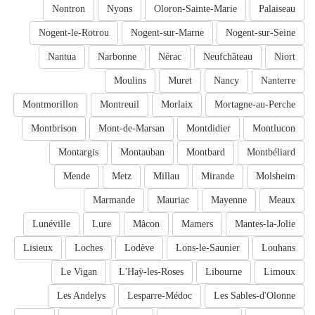
Nontron
Nyons
Oloron-Sainte-Marie
Palaiseau
Nogent-le-Rotrou
Nogent-sur-Marne
Nogent-sur-Seine
Nantua
Narbonne
Nérac
Neufchâteau
Niort
Moulins
Muret
Nancy
Nanterre
Montmorillon
Montreuil
Morlaix
Mortagne-au-Perche
Montbrison
Mont-de-Marsan
Montdidier
Montlucon
Montargis
Montauban
Montbard
Montbéliard
Mende
Metz
Millau
Mirande
Molsheim
Marmande
Mauriac
Mayenne
Meaux
Lunéville
Lure
Mâcon
Mamers
Mantes-la-Jolie
Lisieux
Loches
Lodève
Lons-le-Saunier
Louhans
Le Vigan
L'Haÿ-les-Roses
Libourne
Limoux
Les Andelys
Lesparre-Médoc
Les Sables-d'Olonne