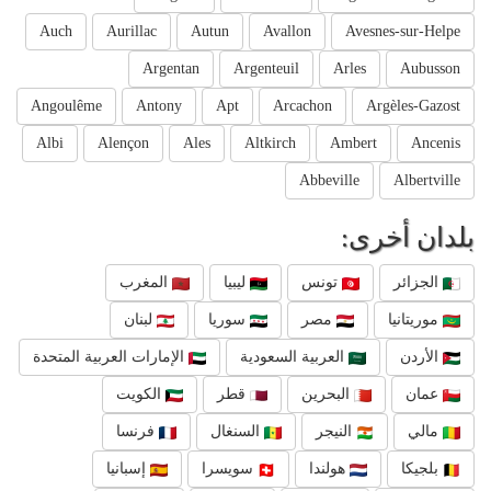
Auch
Aurillac
Autun
Avallon
Avesnes-sur-Helpe
Argentan
Argenteuil
Arles
Aubusson
Angoulême
Antony
Apt
Arcachon
Argèles-Gazost
Albi
Alençon
Ales
Altkirch
Ambert
Ancenis
Abbeville
Albertville
بلدان أخرى:
الجزائر
تونس
ليبيا
المغرب
موريتانيا
مصر
سوريا
لبنان
الأردن
العربية السعودية
الإمارات العربية المتحدة
عمان
البحرين
قطر
الكويت
مالي
النيجر
السنغال
فرنسا
بلجيكا
هولندا
سويسرا
إسبانيا