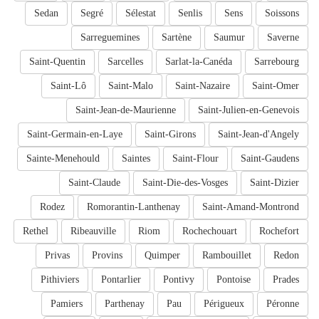
Sedan
Segré
Sélestat
Senlis
Sens
Soissons
Sarreguemines
Sartène
Saumur
Saverne
Saint-Quentin
Sarcelles
Sarlat-la-Canéda
Sarrebourg
Saint-Lô
Saint-Malo
Saint-Nazaire
Saint-Omer
Saint-Jean-de-Maurienne
Saint-Julien-en-Genevois
Saint-Germain-en-Laye
Saint-Girons
Saint-Jean-d'Angely
Sainte-Menehould
Saintes
Saint-Flour
Saint-Gaudens
Saint-Claude
Saint-Die-des-Vosges
Saint-Dizier
Rodez
Romorantin-Lanthenay
Saint-Amand-Montrond
Rethel
Ribeauville
Riom
Rochechouart
Rochefort
Privas
Provins
Quimper
Rambouillet
Redon
Pithiviers
Pontarlier
Pontivy
Pontoise
Prades
Pamiers
Parthenay
Pau
Périgueux
Péronne