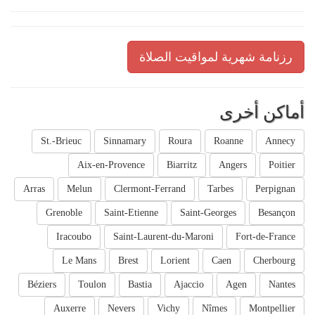
رزنامة شهرية لمواقيت الصلاة
أماكن أخرى
St.-Brieuc
Sinnamary
Roura
Roanne
Annecy
Aix-en-Provence
Biarritz
Angers
Poitier
Arras
Melun
Clermont-Ferrand
Tarbes
Perpignan
Grenoble
Saint-Etienne
Saint-Georges
Besançon
Iracoubo
Saint-Laurent-du-Maroni
Fort-de-France
Le Mans
Brest
Lorient
Caen
Cherbourg
Béziers
Toulon
Bastia
Ajaccio
Agen
Nantes
Auxerre
Nevers
Vichy
Nîmes
Montpellier