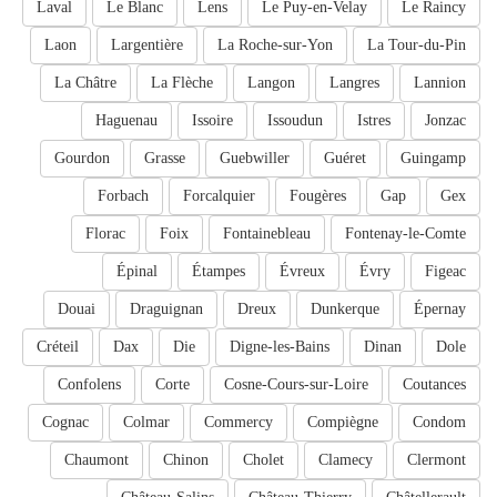
Laval
Le Blanc
Lens
Le Puy-en-Velay
Le Raincy
Laon
Largentière
La Roche-sur-Yon
La Tour-du-Pin
La Châtre
La Flèche
Langon
Langres
Lannion
Haguenau
Issoire
Issoudun
Istres
Jonzac
Gourdon
Grasse
Guebwiller
Guéret
Guingamp
Forbach
Forcalquier
Fougères
Gap
Gex
Florac
Foix
Fontainebleau
Fontenay-le-Comte
Épinal
Étampes
Évreux
Évry
Figeac
Douai
Draguignan
Dreux
Dunkerque
Épernay
Créteil
Dax
Die
Digne-les-Bains
Dinan
Dole
Confolens
Corte
Cosne-Cours-sur-Loire
Coutances
Cognac
Colmar
Commercy
Compiègne
Condom
Chaumont
Chinon
Cholet
Clamecy
Clermont