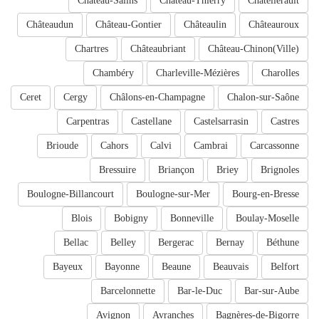
Château-Salins
Château-Thierry
Châtellerault
Châteaudun
Château-Gontier
Châteaulin
Châteauroux
Chartres
Châteaubriant
Château-Chinon(Ville)
Chambéry
Charleville-Mézières
Charolles
Ceret
Cergy
Châlons-en-Champagne
Chalon-sur-Saône
Carpentras
Castellane
Castelsarrasin
Castres
Brioude
Cahors
Calvi
Cambrai
Carcassonne
Bressuire
Briançon
Briey
Brignoles
Boulogne-Billancourt
Boulogne-sur-Mer
Bourg-en-Bresse
Blois
Bobigny
Bonneville
Boulay-Moselle
Bellac
Belley
Bergerac
Bernay
Béthune
Bayeux
Bayonne
Beaune
Beauvais
Belfort
Barcelonnette
Bar-le-Duc
Bar-sur-Aube
Avignon
Avranches
Bagnères-de-Bigorre