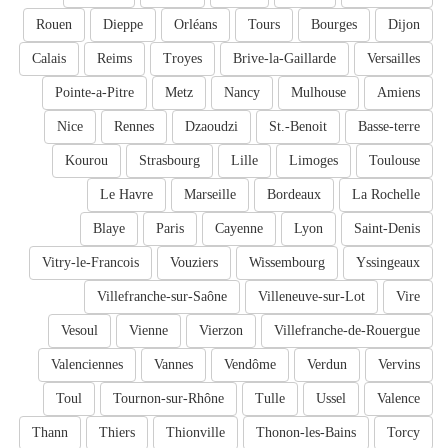
Rouen
Dieppe
Orléans
Tours
Bourges
Dijon
Calais
Reims
Troyes
Brive-la-Gaillarde
Versailles
Pointe-a-Pitre
Metz
Nancy
Mulhouse
Amiens
Nice
Rennes
Dzaoudzi
St.-Benoit
Basse-terre
Kourou
Strasbourg
Lille
Limoges
Toulouse
Le Havre
Marseille
Bordeaux
La Rochelle
Blaye
Paris
Cayenne
Lyon
Saint-Denis
Vitry-le-Francois
Vouziers
Wissembourg
Yssingeaux
Villefranche-sur-Saône
Villeneuve-sur-Lot
Vire
Vesoul
Vienne
Vierzon
Villefranche-de-Rouergue
Valenciennes
Vannes
Vendôme
Verdun
Vervins
Toul
Tournon-sur-Rhône
Tulle
Ussel
Valence
Thann
Thiers
Thionville
Thonon-les-Bains
Torcy