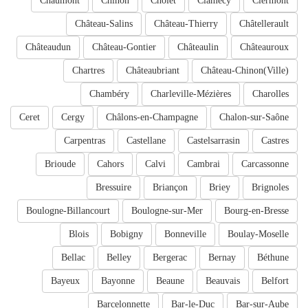
Chaumont
Chinon
Cholet
Clamecy
Clermont
Château-Salins
Château-Thierry
Châtellerault
Châteaudun
Château-Gontier
Châteaulin
Châteauroux
Chartres
Châteaubriant
Château-Chinon(Ville)
Chambéry
Charleville-Mézières
Charolles
Ceret
Cergy
Châlons-en-Champagne
Chalon-sur-Saône
Carpentras
Castellane
Castelsarrasin
Castres
Brioude
Cahors
Calvi
Cambrai
Carcassonne
Bressuire
Briançon
Briey
Brignoles
Boulogne-Billancourt
Boulogne-sur-Mer
Bourg-en-Bresse
Blois
Bobigny
Bonneville
Boulay-Moselle
Bellac
Belley
Bergerac
Bernay
Béthune
Bayeux
Bayonne
Beaune
Beauvais
Belfort
Barcelonnette
Bar-le-Duc
Bar-sur-Aube