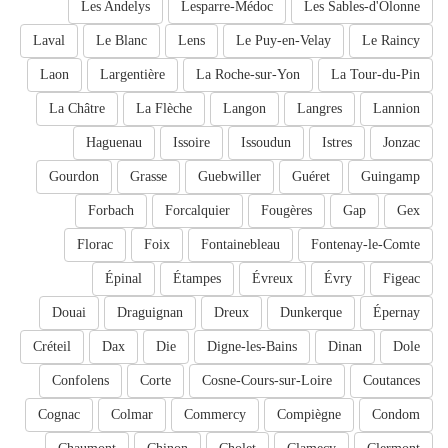
Les Andelys
Lesparre-Médoc
Les Sables-d'Olonne
Laval
Le Blanc
Lens
Le Puy-en-Velay
Le Raincy
Laon
Largentière
La Roche-sur-Yon
La Tour-du-Pin
La Châtre
La Flèche
Langon
Langres
Lannion
Haguenau
Issoire
Issoudun
Istres
Jonzac
Gourdon
Grasse
Guebwiller
Guéret
Guingamp
Forbach
Forcalquier
Fougères
Gap
Gex
Florac
Foix
Fontainebleau
Fontenay-le-Comte
Épinal
Étampes
Évreux
Évry
Figeac
Douai
Draguignan
Dreux
Dunkerque
Épernay
Créteil
Dax
Die
Digne-les-Bains
Dinan
Dole
Confolens
Corte
Cosne-Cours-sur-Loire
Coutances
Cognac
Colmar
Commercy
Compiègne
Condom