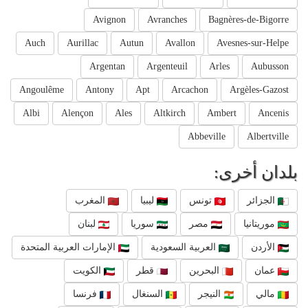
Avignon
Avranches
Bagnères-de-Bigorre
Auch
Aurillac
Autun
Avallon
Avesnes-sur-Helpe
Argentan
Argenteuil
Arles
Aubusson
Angoulême
Antony
Apt
Arcachon
Argèles-Gazost
Albi
Alençon
Ales
Altkirch
Ambert
Ancenis
Abbeville
Albertville
بلدان أخرى:
الجزائر
تونس
ليبيا
المغرب
موريتانيا
مصر
سوريا
لبنان
الأردن
العربية السعودية
الإمارات العربية المتحدة
عمان
البحرين
قطر
الكويت
مالي
النيجر
السنغال
فرنسا