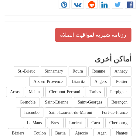
رزنامة شهرية لمواقيت الصلاة
أماكن أخرى
St.-Brieuc
Sinnamary
Roura
Roanne
Annecy
Aix-en-Provence
Biarritz
Angers
Poitier
Arras
Melun
Clermont-Ferrand
Tarbes
Perpignan
Grenoble
Saint-Etienne
Saint-Georges
Besançon
Iracoubo
Saint-Laurent-du-Maroni
Fort-de-France
Le Mans
Brest
Lorient
Caen
Cherbourg
Béziers
Toulon
Bastia
Ajaccio
Agen
Nantes