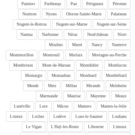
Pamiers
Parthenay
Pau
Périgueux
Péronne
Nontron
Nyons
Oloron-Sainte-Marie
Palaiseau
Nogent-le-Rotrou
Nogent-sur-Marne
Nogent-sur-Seine
Nantua
Narbonne
Nérac
Neufchâteau
Niort
Moulins
Muret
Nancy
Nanterre
Montmorillon
Montreuil
Morlaix
Mortagne-au-Perche
Montbrison
Mont-de-Marsan
Montdidier
Montlucon
Montargis
Montauban
Montbard
Montbéliard
Mende
Metz
Millau
Mirande
Molsheim
Marmande
Mauriac
Mayenne
Meaux
Lunéville
Lure
Mâcon
Mamers
Mantes-la-Jolie
Lisieux
Loches
Lodève
Lons-le-Saunier
Louhans
Le Vigan
L'Haÿ-les-Roses
Libourne
Limoux