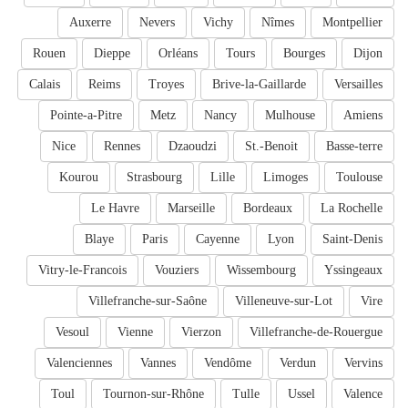
Auxerre
Nevers
Vichy
Nîmes
Montpellier
Rouen
Dieppe
Orléans
Tours
Bourges
Dijon
Calais
Reims
Troyes
Brive-la-Gaillarde
Versailles
Pointe-a-Pitre
Metz
Nancy
Mulhouse
Amiens
Nice
Rennes
Dzaoudzi
St.-Benoit
Basse-terre
Kourou
Strasbourg
Lille
Limoges
Toulouse
Le Havre
Marseille
Bordeaux
La Rochelle
Blaye
Paris
Cayenne
Lyon
Saint-Denis
Vitry-le-Francois
Vouziers
Wissembourg
Yssingeaux
Villefranche-sur-Saône
Villeneuve-sur-Lot
Vire
Vesoul
Vienne
Vierzon
Villefranche-de-Rouergue
Valenciennes
Vannes
Vendôme
Verdun
Vervins
Toul
Tournon-sur-Rhône
Tulle
Ussel
Valence