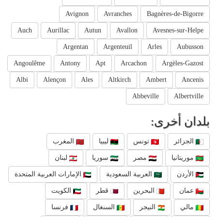
Avignon
Avranches
Bagnères-de-Bigorre
Auch
Aurillac
Autun
Avallon
Avesnes-sur-Helpe
Argentan
Argenteuil
Arles
Aubusson
Angoulême
Antony
Apt
Arcachon
Argèles-Gazost
Albi
Alençon
Ales
Altkirch
Ambert
Ancenis
Abbeville
Albertville
بلدان أخرى:
الجزائر
تونس
ليبيا
المغرب
موريتانيا
مصر
سوريا
لبنان
الأردن
العربية السعودية
الإمارات العربية المتحدة
عمان
البحرين
قطر
الكويت
مالي
النيجر
السنغال
فرنسا