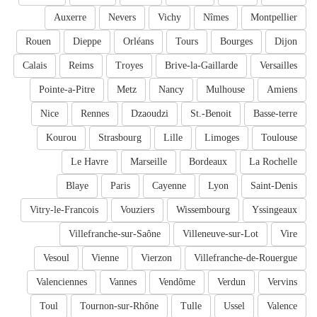
Auxerre
Nevers
Vichy
Nîmes
Montpellier
Rouen
Dieppe
Orléans
Tours
Bourges
Dijon
Calais
Reims
Troyes
Brive-la-Gaillarde
Versailles
Pointe-a-Pitre
Metz
Nancy
Mulhouse
Amiens
Nice
Rennes
Dzaoudzi
St.-Benoit
Basse-terre
Kourou
Strasbourg
Lille
Limoges
Toulouse
Le Havre
Marseille
Bordeaux
La Rochelle
Blaye
Paris
Cayenne
Lyon
Saint-Denis
Vitry-le-Francois
Vouziers
Wissembourg
Yssingeaux
Villefranche-sur-Saône
Villeneuve-sur-Lot
Vire
Vesoul
Vienne
Vierzon
Villefranche-de-Rouergue
Valenciennes
Vannes
Vendôme
Verdun
Vervins
Toul
Tournon-sur-Rhône
Tulle
Ussel
Valence