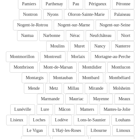
Pamiers
Parthenay
Pau
Périgueux
Péronne
Nontron
Nyons
Oloron-Sainte-Marie
Palaiseau
Nogent-le-Rotrou
Nogent-sur-Marne
Nogent-sur-Seine
Nantua
Narbonne
Nérac
Neufchâteau
Niort
Moulins
Muret
Nancy
Nanterre
Montmorillon
Montreuil
Morlaix
Mortagne-au-Perche
Montbrison
Mont-de-Marsan
Montdidier
Montlucon
Montargis
Montauban
Montbard
Montbéliard
Mende
Metz
Millau
Mirande
Molsheim
Marmande
Mauriac
Mayenne
Meaux
Lunéville
Lure
Mâcon
Mamers
Mantes-la-Jolie
Lisieux
Loches
Lodève
Lons-le-Saunier
Louhans
Le Vigan
L'Haÿ-les-Roses
Libourne
Limoux