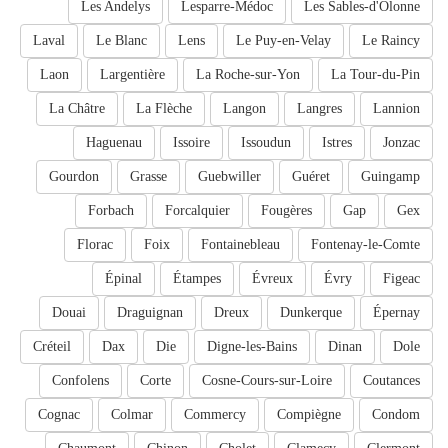
Les Andelys
Lesparre-Médoc
Les Sables-d'Olonne
Laval
Le Blanc
Lens
Le Puy-en-Velay
Le Raincy
Laon
Largentière
La Roche-sur-Yon
La Tour-du-Pin
La Châtre
La Flèche
Langon
Langres
Lannion
Haguenau
Issoire
Issoudun
Istres
Jonzac
Gourdon
Grasse
Guebwiller
Guéret
Guingamp
Forbach
Forcalquier
Fougères
Gap
Gex
Florac
Foix
Fontainebleau
Fontenay-le-Comte
Épinal
Étampes
Évreux
Évry
Figeac
Douai
Draguignan
Dreux
Dunkerque
Épernay
Créteil
Dax
Die
Digne-les-Bains
Dinan
Dole
Confolens
Corte
Cosne-Cours-sur-Loire
Coutances
Cognac
Colmar
Commercy
Compiègne
Condom