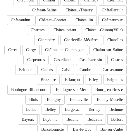
Chaumont
Chinon
Cholet
Clamecy
Clermont
Château-Salins
Château-Thierry
Châtellerault
Châteaudun
Château-Gontier
Châteaulin
Châteauroux
Chartres
Châteaubriant
Château-Chinon(Ville)
Chambéry
Charleville-Mézières
Charolles
Ceret
Cergy
Châlons-en-Champagne
Chalon-sur-Saône
Carpentras
Castellane
Castelsarrasin
Castres
Brioude
Cahors
Calvi
Cambrai
Carcassonne
Bressuire
Briançon
Briey
Brignoles
Boulogne-Billancourt
Boulogne-sur-Mer
Bourg-en-Bresse
Blois
Bobigny
Bonneville
Boulay-Moselle
Bellac
Belley
Bergerac
Bernay
Béthune
Bayeux
Bayonne
Beaune
Beauvais
Belfort
Barcelonnette
Bar-le-Duc
Bar-sur-Aube