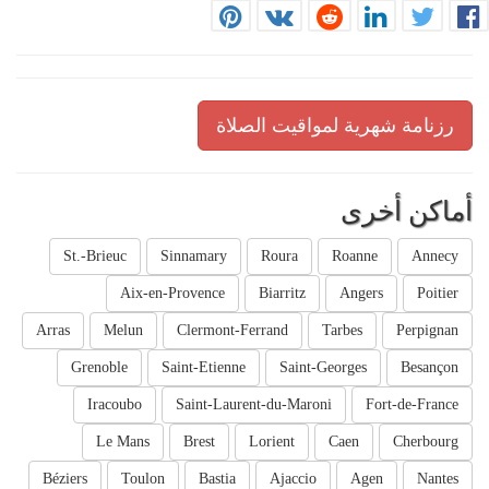
رزنامة شهرية لمواقيت الصلاة
أماكن أخرى
St.-Brieuc
Sinnamary
Roura
Roanne
Annecy
Aix-en-Provence
Biarritz
Angers
Poitier
Arras
Melun
Clermont-Ferrand
Tarbes
Perpignan
Grenoble
Saint-Etienne
Saint-Georges
Besançon
Iracoubo
Saint-Laurent-du-Maroni
Fort-de-France
Le Mans
Brest
Lorient
Caen
Cherbourg
Béziers
Toulon
Bastia
Ajaccio
Agen
Nantes