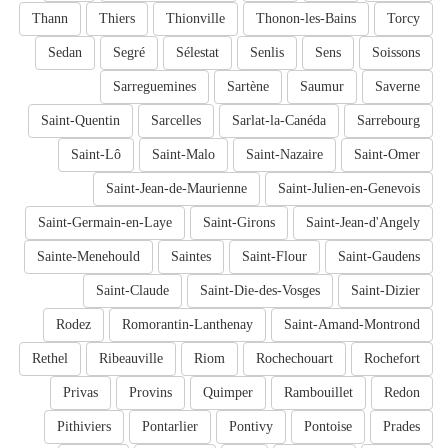
Thann
Thiers
Thionville
Thonon-les-Bains
Torcy
Sedan
Segré
Sélestat
Senlis
Sens
Soissons
Sarreguemines
Sartène
Saumur
Saverne
Saint-Quentin
Sarcelles
Sarlat-la-Canéda
Sarrebourg
Saint-Lô
Saint-Malo
Saint-Nazaire
Saint-Omer
Saint-Jean-de-Maurienne
Saint-Julien-en-Genevois
Saint-Germain-en-Laye
Saint-Girons
Saint-Jean-d'Angely
Sainte-Menehould
Saintes
Saint-Flour
Saint-Gaudens
Saint-Claude
Saint-Die-des-Vosges
Saint-Dizier
Rodez
Romorantin-Lanthenay
Saint-Amand-Montrond
Rethel
Ribeauville
Riom
Rochechouart
Rochefort
Privas
Provins
Quimper
Rambouillet
Redon
Pithiviers
Pontarlier
Pontivy
Pontoise
Prades