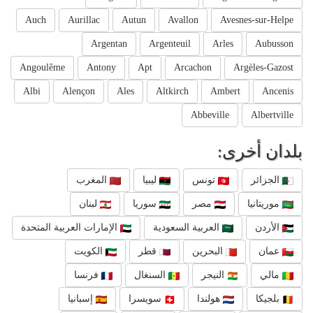
Auch
Aurillac
Autun
Avallon
Avesnes-sur-Helpe
Argentan
Argenteuil
Arles
Aubusson
Angoulême
Antony
Apt
Arcachon
Argèles-Gazost
Albi
Alençon
Ales
Altkirch
Ambert
Ancenis
Abbeville
Albertville
بلدان أخرى:
الجزائر
تونس
ليبيا
المغرب
موريتانيا
مصر
سوريا
لبنان
الأردن
العربية السعودية
الإمارات العربية المتحدة
عمان
البحرين
قطر
الكويت
مالي
النيجر
السنغال
فرنسا
بلجيكا
هولندا
سويسرا
إسبانيا