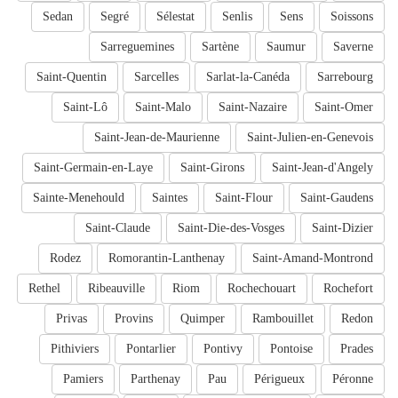
Sedan
Segré
Sélestat
Senlis
Sens
Soissons
Sarreguemines
Sartène
Saumur
Saverne
Saint-Quentin
Sarcelles
Sarlat-la-Canéda
Sarrebourg
Saint-Lô
Saint-Malo
Saint-Nazaire
Saint-Omer
Saint-Jean-de-Maurienne
Saint-Julien-en-Genevois
Saint-Germain-en-Laye
Saint-Girons
Saint-Jean-d'Angely
Sainte-Menehould
Saintes
Saint-Flour
Saint-Gaudens
Saint-Claude
Saint-Die-des-Vosges
Saint-Dizier
Rodez
Romorantin-Lanthenay
Saint-Amand-Montrond
Rethel
Ribeauville
Riom
Rochechouart
Rochefort
Privas
Provins
Quimper
Rambouillet
Redon
Pithiviers
Pontarlier
Pontivy
Pontoise
Prades
Pamiers
Parthenay
Pau
Périgueux
Péronne