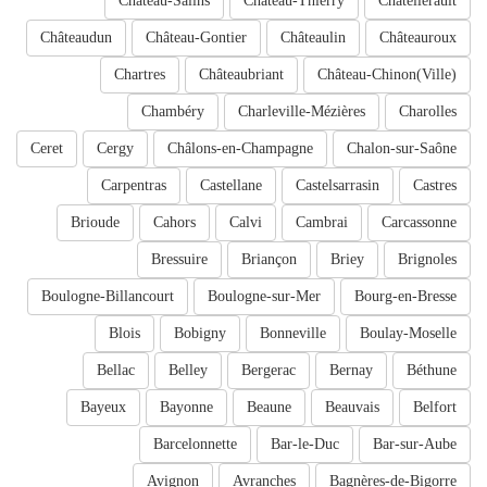
Château-Salins
Château-Thierry
Châtellerault
Châteaudun
Château-Gontier
Châteaulin
Châteauroux
Chartres
Châteaubriant
Château-Chinon(Ville)
Chambéry
Charleville-Mézières
Charolles
Ceret
Cergy
Châlons-en-Champagne
Chalon-sur-Saône
Carpentras
Castellane
Castelsarrasin
Castres
Brioude
Cahors
Calvi
Cambrai
Carcassonne
Bressuire
Briançon
Briey
Brignoles
Boulogne-Billancourt
Boulogne-sur-Mer
Bourg-en-Bresse
Blois
Bobigny
Bonneville
Boulay-Moselle
Bellac
Belley
Bergerac
Bernay
Béthune
Bayeux
Bayonne
Beaune
Beauvais
Belfort
Barcelonnette
Bar-le-Duc
Bar-sur-Aube
Avignon
Avranches
Bagnères-de-Bigorre