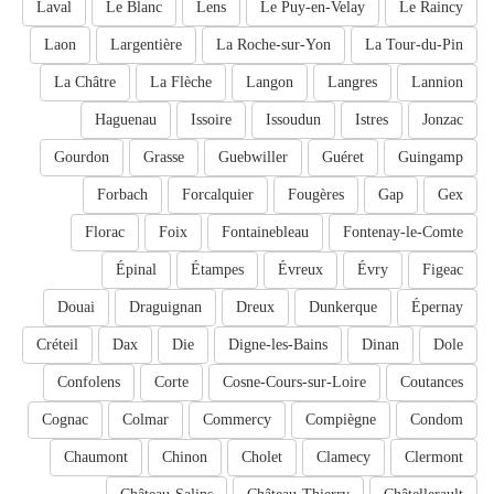
Laval
Le Blanc
Lens
Le Puy-en-Velay
Le Raincy
Laon
Largentière
La Roche-sur-Yon
La Tour-du-Pin
La Châtre
La Flèche
Langon
Langres
Lannion
Haguenau
Issoire
Issoudun
Istres
Jonzac
Gourdon
Grasse
Guebwiller
Guéret
Guingamp
Forbach
Forcalquier
Fougères
Gap
Gex
Florac
Foix
Fontainebleau
Fontenay-le-Comte
Épinal
Étampes
Évreux
Évry
Figeac
Douai
Draguignan
Dreux
Dunkerque
Épernay
Créteil
Dax
Die
Digne-les-Bains
Dinan
Dole
Confolens
Corte
Cosne-Cours-sur-Loire
Coutances
Cognac
Colmar
Commercy
Compiègne
Condom
Chaumont
Chinon
Cholet
Clamecy
Clermont