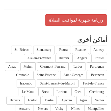
رزنامة شهرية لمواقيت الصلاة
أماكن أخرى
St.-Brieuc
Sinnamary
Roura
Roanne
Annecy
Aix-en-Provence
Biarritz
Angers
Poitier
Arras
Melun
Clermont-Ferrand
Tarbes
Perpignan
Grenoble
Saint-Etienne
Saint-Georges
Besançon
Iracoubo
Saint-Laurent-du-Maroni
Fort-de-France
Le Mans
Brest
Lorient
Caen
Cherbourg
Béziers
Toulon
Bastia
Ajaccio
Agen
Nantes
Auxerre
Nevers
Vichy
Nîmes
Montpellier