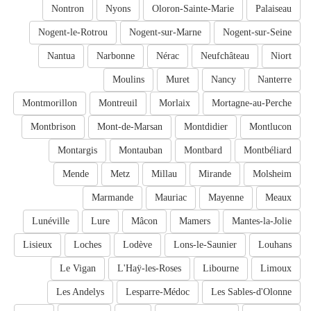
Nontron
Nyons
Oloron-Sainte-Marie
Palaiseau
Nogent-le-Rotrou
Nogent-sur-Marne
Nogent-sur-Seine
Nantua
Narbonne
Nérac
Neufchâteau
Niort
Moulins
Muret
Nancy
Nanterre
Montmorillon
Montreuil
Morlaix
Mortagne-au-Perche
Montbrison
Mont-de-Marsan
Montdidier
Montlucon
Montargis
Montauban
Montbard
Montbéliard
Mende
Metz
Millau
Mirande
Molsheim
Marmande
Mauriac
Mayenne
Meaux
Lunéville
Lure
Mâcon
Mamers
Mantes-la-Jolie
Lisieux
Loches
Lodève
Lons-le-Saunier
Louhans
Le Vigan
L'Haÿ-les-Roses
Libourne
Limoux
Les Andelys
Lesparre-Médoc
Les Sables-d'Olonne