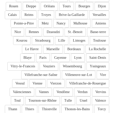
Rouen
Dieppe
Orléans
Tours
Bourges
Dijon
Calais
Reims
Troyes
Brive-la-Gaillarde
Versailles
Pointe-a-Pitre
Metz
Nancy
Mulhouse
Amiens
Nice
Rennes
Dzaoudzi
St.-Benoit
Basse-terre
Kourou
Strasbourg
Lille
Limoges
Toulouse
Le Havre
Marseille
Bordeaux
La Rochelle
Blaye
Paris
Cayenne
Lyon
Saint-Denis
Vitry-le-Francois
Vouziers
Wissembourg
Yssingeaux
Villefranche-sur-Saône
Villeneuve-sur-Lot
Vire
Vesoul
Vienne
Vierzon
Villefranche-de-Rouergue
Valenciennes
Vannes
Vendôme
Verdun
Vervins
Toul
Tournon-sur-Rhône
Tulle
Ussel
Valence
Thann
Thiers
Thionville
Thonon-les-Bains
Torcy