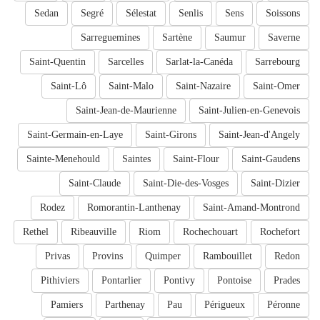
Sedan
Segré
Sélestat
Senlis
Sens
Soissons
Sarreguemines
Sartène
Saumur
Saverne
Saint-Quentin
Sarcelles
Sarlat-la-Canéda
Sarrebourg
Saint-Lô
Saint-Malo
Saint-Nazaire
Saint-Omer
Saint-Jean-de-Maurienne
Saint-Julien-en-Genevois
Saint-Germain-en-Laye
Saint-Girons
Saint-Jean-d'Angely
Sainte-Menehould
Saintes
Saint-Flour
Saint-Gaudens
Saint-Claude
Saint-Die-des-Vosges
Saint-Dizier
Rodez
Romorantin-Lanthenay
Saint-Amand-Montrond
Rethel
Ribeauville
Riom
Rochechouart
Rochefort
Privas
Provins
Quimper
Rambouillet
Redon
Pithiviers
Pontarlier
Pontivy
Pontoise
Prades
Pamiers
Parthenay
Pau
Périgueux
Péronne