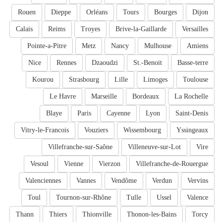
Rouen
Dieppe
Orléans
Tours
Bourges
Dijon
Calais
Reims
Troyes
Brive-la-Gaillarde
Versailles
Pointe-a-Pitre
Metz
Nancy
Mulhouse
Amiens
Nice
Rennes
Dzaoudzi
St.-Benoit
Basse-terre
Kourou
Strasbourg
Lille
Limoges
Toulouse
Le Havre
Marseille
Bordeaux
La Rochelle
Blaye
Paris
Cayenne
Lyon
Saint-Denis
Vitry-le-Francois
Vouziers
Wissembourg
Yssingeaux
Villefranche-sur-Saône
Villeneuve-sur-Lot
Vire
Vesoul
Vienne
Vierzon
Villefranche-de-Rouergue
Valenciennes
Vannes
Vendôme
Verdun
Vervins
Toul
Tournon-sur-Rhône
Tulle
Ussel
Valence
Thann
Thiers
Thionville
Thonon-les-Bains
Torcy