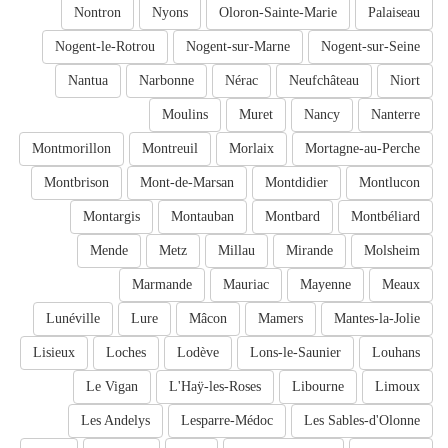
Nontron
Nyons
Oloron-Sainte-Marie
Palaiseau
Nogent-le-Rotrou
Nogent-sur-Marne
Nogent-sur-Seine
Nantua
Narbonne
Nérac
Neufchâteau
Niort
Moulins
Muret
Nancy
Nanterre
Montmorillon
Montreuil
Morlaix
Mortagne-au-Perche
Montbrison
Mont-de-Marsan
Montdidier
Montlucon
Montargis
Montauban
Montbard
Montbéliard
Mende
Metz
Millau
Mirande
Molsheim
Marmande
Mauriac
Mayenne
Meaux
Lunéville
Lure
Mâcon
Mamers
Mantes-la-Jolie
Lisieux
Loches
Lodève
Lons-le-Saunier
Louhans
Le Vigan
L'Haÿ-les-Roses
Libourne
Limoux
Les Andelys
Lesparre-Médoc
Les Sables-d'Olonne