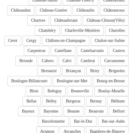
Château-Salins
Château-Thierry
Châtellerault
Châteaudun
Château-Gontier
Châteaulin
Châteauroux
Chartres
Châteaubriant
Château-Chinon(Ville)
Chambéry
Charleville-Mézières
Charolles
Ceret
Cergy
Châlons-en-Champagne
Chalon-sur-Saône
Carpentras
Castellane
Castelsarrasin
Castres
Brioude
Cahors
Calvi
Cambrai
Carcassonne
Bressuire
Briançon
Briey
Brignoles
Boulogne-Billancourt
Boulogne-sur-Mer
Bourg-en-Bresse
Blois
Bobigny
Bonneville
Boulay-Moselle
Bellac
Belley
Bergerac
Bernay
Béthune
Bayeux
Bayonne
Beaune
Beauvais
Belfort
Barcelonnette
Bar-le-Duc
Bar-sur-Aube
Avignon
Avranches
Bagnères-de-Bigorre