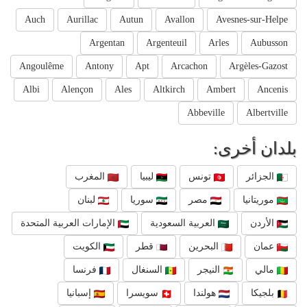
Auch
Aurillac
Autun
Avallon
Avesnes-sur-Helpe
Argentan
Argenteuil
Arles
Aubusson
Angoulême
Antony
Apt
Arcachon
Argèles-Gazost
Albi
Alençon
Ales
Altkirch
Ambert
Ancenis
Abbeville
Albertville
بلدان أخرى:
الجزائر
تونس
ليبيا
المغرب
موريتانيا
مصر
سوريا
لبنان
الأردن
العربية السعودية
الإمارات العربية المتحدة
عمان
البحرين
قطر
الكويت
مالي
النيجر
السنغال
فرنسا
بلجيكا
هولندا
سويسرا
إسبانيا