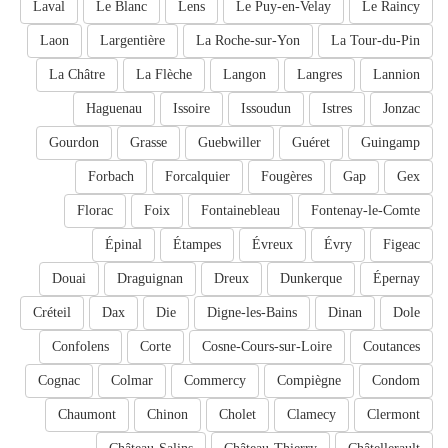
Laval
Le Blanc
Lens
Le Puy-en-Velay
Le Raincy
Laon
Largentière
La Roche-sur-Yon
La Tour-du-Pin
La Châtre
La Flèche
Langon
Langres
Lannion
Haguenau
Issoire
Issoudun
Istres
Jonzac
Gourdon
Grasse
Guebwiller
Guéret
Guingamp
Forbach
Forcalquier
Fougères
Gap
Gex
Florac
Foix
Fontainebleau
Fontenay-le-Comte
Épinal
Étampes
Évreux
Évry
Figeac
Douai
Draguignan
Dreux
Dunkerque
Épernay
Créteil
Dax
Die
Digne-les-Bains
Dinan
Dole
Confolens
Corte
Cosne-Cours-sur-Loire
Coutances
Cognac
Colmar
Commercy
Compiègne
Condom
Chaumont
Chinon
Cholet
Clamecy
Clermont