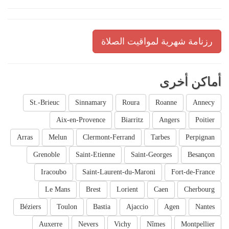
رزنامة شهرية لمواقيت الصلاة
أماكن أخرى
St.-Brieuc
Sinnamary
Roura
Roanne
Annecy
Aix-en-Provence
Biarritz
Angers
Poitier
Arras
Melun
Clermont-Ferrand
Tarbes
Perpignan
Grenoble
Saint-Etienne
Saint-Georges
Besançon
Iracoubo
Saint-Laurent-du-Maroni
Fort-de-France
Le Mans
Brest
Lorient
Caen
Cherbourg
Béziers
Toulon
Bastia
Ajaccio
Agen
Nantes
Auxerre
Nevers
Vichy
Nîmes
Montpellier