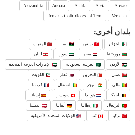
Alessandria
Ancona
Andria
Aosta
Arezzo
Roman catholic diocese of Terni
Verbania
بلدان أخرى:
الجزائر
تونس
ليبيا
المغرب
موريتانيا
مصر
سوريا
لبنان
الأردن
العربية السعودية
الإمارات العربية المتحدة
عمان
البحرين
قطر
الكويت
مالي
النيجر
السنغال
فرنسا
بلجيكا
هولندا
سويسرا
إسبانيا
البرتغال
إيطاليا
ألمانيا
النمسا
تركيا
كندا
الولايات المتحدة الأمريكية