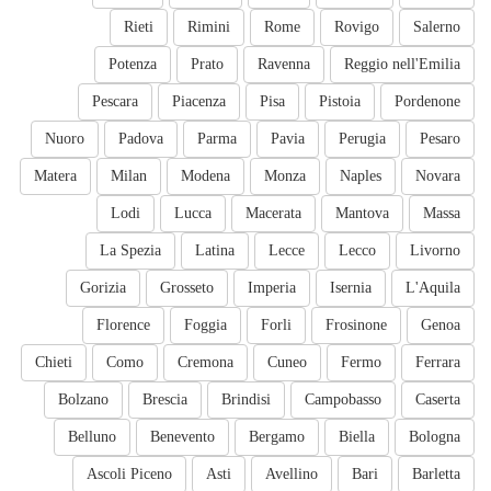
Rieti
Rimini
Rome
Rovigo
Salerno
Potenza
Prato
Ravenna
Reggio nell'Emilia
Pescara
Piacenza
Pisa
Pistoia
Pordenone
Nuoro
Padova
Parma
Pavia
Perugia
Pesaro
Matera
Milan
Modena
Monza
Naples
Novara
Lodi
Lucca
Macerata
Mantova
Massa
La Spezia
Latina
Lecce
Lecco
Livorno
Gorizia
Grosseto
Imperia
Isernia
L'Aquila
Florence
Foggia
Forli
Frosinone
Genoa
Chieti
Como
Cremona
Cuneo
Fermo
Ferrara
Bolzano
Brescia
Brindisi
Campobasso
Caserta
Belluno
Benevento
Bergamo
Biella
Bologna
Ascoli Piceno
Asti
Avellino
Bari
Barletta