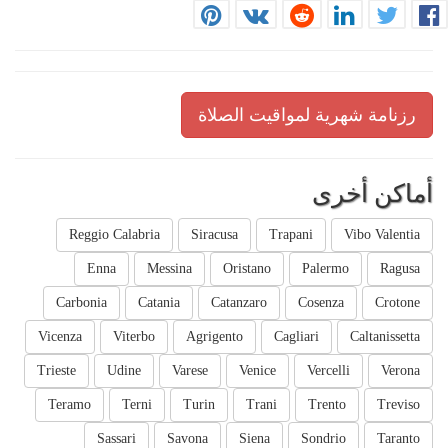
رزنامة شهرية لمواقيت الصلاة
أماكن أخرى
Reggio Calabria
Siracusa
Trapani
Vibo Valentia
Enna
Messina
Oristano
Palermo
Ragusa
Carbonia
Catania
Catanzaro
Cosenza
Crotone
Vicenza
Viterbo
Agrigento
Cagliari
Caltanissetta
Trieste
Udine
Varese
Venice
Vercelli
Verona
Teramo
Terni
Turin
Trani
Trento
Treviso
Sassari
Savona
Siena
Sondrio
Taranto