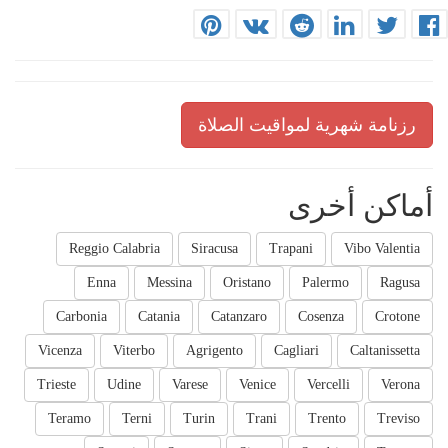
رزنامة شهرية لمواقيت الصلاة
أماكن أخرى
Reggio Calabria
Siracusa
Trapani
Vibo Valentia
Enna
Messina
Oristano
Palermo
Ragusa
Carbonia
Catania
Catanzaro
Cosenza
Crotone
Vicenza
Viterbo
Agrigento
Cagliari
Caltanissetta
Trieste
Udine
Varese
Venice
Vercelli
Verona
Teramo
Terni
Turin
Trani
Trento
Treviso