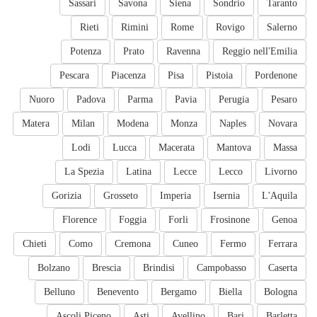
Sassari
Savona
Siena
Sondrio
Taranto
Rieti
Rimini
Rome
Rovigo
Salerno
Potenza
Prato
Ravenna
Reggio nell'Emilia
Pescara
Piacenza
Pisa
Pistoia
Pordenone
Nuoro
Padova
Parma
Pavia
Perugia
Pesaro
Matera
Milan
Modena
Monza
Naples
Novara
Lodi
Lucca
Macerata
Mantova
Massa
La Spezia
Latina
Lecce
Lecco
Livorno
Gorizia
Grosseto
Imperia
Isernia
L'Aquila
Florence
Foggia
Forli
Frosinone
Genoa
Chieti
Como
Cremona
Cuneo
Fermo
Ferrara
Bolzano
Brescia
Brindisi
Campobasso
Caserta
Belluno
Benevento
Bergamo
Biella
Bologna
Ascoli Piceno
Asti
Avellino
Bari
Barletta