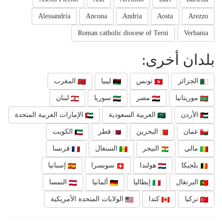
Alessandria
Ancona
Andria
Aosta
Arezzo
Roman catholic diocese of Terni
Verbania
بلدان أخرى:
الجزائر
تونس
ليبيا
المغرب
موريتانيا
مصر
سوريا
لبنان
الأردن
العربية السعودية
الإمارات العربية المتحدة
عمان
البحرين
قطر
الكويت
مالي
النيجر
السنغال
فرنسا
بلجيكا
هولندا
سويسرا
إسبانيا
البرتغال
إيطاليا
ألمانيا
النمسا
تركيا
كندا
الولايات المتحدة الأمريكية