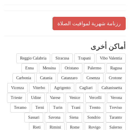
رزنامة شهرية لمواقيت الصلاة
أماكن أخرى
Reggio Calabria
Siracusa
Trapani
Vibo Valentia
Enna
Messina
Oristano
Palermo
Ragusa
Carbonia
Catania
Catanzaro
Cosenza
Crotone
Vicenza
Viterbo
Agrigento
Cagliari
Caltanissetta
Trieste
Udine
Varese
Venice
Vercelli
Verona
Teramo
Terni
Turin
Trani
Trento
Treviso
Sassari
Savona
Siena
Sondrio
Taranto
Rieti
Rimini
Rome
Rovigo
Salerno