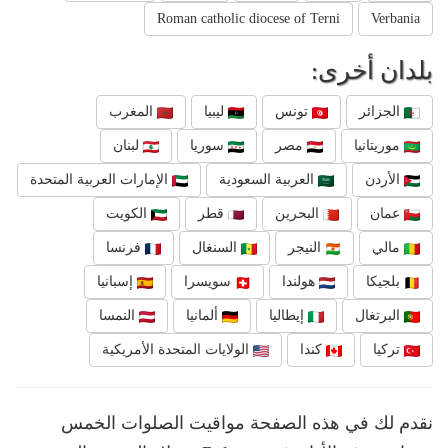
Roman catholic diocese of Terni
Verbania
بلدان أخرى:
الجزائر
تونس
ليبيا
المغرب
موريتانيا
مصر
سوريا
لبنان
الأردن
العربية السعودية
الإمارات العربية المتحدة
عمان
البحرين
قطر
الكويت
مالي
النيجر
السنغال
فرنسا
بلجيكا
هولندا
سويسرا
إسبانيا
البرتغال
إيطاليا
ألمانيا
النمسا
تركيا
كندا
الولايات المتحدة الأمريكية
نقدم لك في هذه الصفحة مواقيت الصلوات الخمس