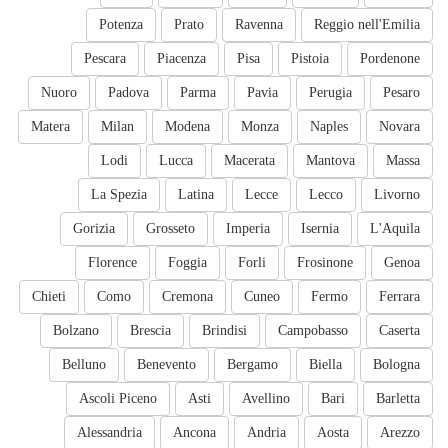
Potenza
Prato
Ravenna
Reggio nell'Emilia
Pescara
Piacenza
Pisa
Pistoia
Pordenone
Nuoro
Padova
Parma
Pavia
Perugia
Pesaro
Matera
Milan
Modena
Monza
Naples
Novara
Lodi
Lucca
Macerata
Mantova
Massa
La Spezia
Latina
Lecce
Lecco
Livorno
Gorizia
Grosseto
Imperia
Isernia
L'Aquila
Florence
Foggia
Forli
Frosinone
Genoa
Chieti
Como
Cremona
Cuneo
Fermo
Ferrara
Bolzano
Brescia
Brindisi
Campobasso
Caserta
Belluno
Benevento
Bergamo
Biella
Bologna
Ascoli Piceno
Asti
Avellino
Bari
Barletta
Alessandria
Ancona
Andria
Aosta
Arezzo