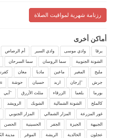
رزنامة شهرية لمواقيت الصلاة
أماكن أخرى
يرقا
وادي موسى
وادي السير
أم الرصاص
الشونة الجنوبية
سما الروسان
سما السرحان
مليح
المغير
ماعين
مادبا
معان
كفرن
جرش
"إرجان
اربد
حسبان
حوشة
u`
بورما
بلعما
الزرقاء
مثلث الأزرق
"آيي
كالملح
الشونة الشمالية
الشوبك
الرويشد
غور المزرعة
المزار الشمالي
المزار الجنوبي
الجبيهة
الجيزة
الجفر
الحسينية
الحصن
عجلون
الخالدية
الريشة
الموقر
مدينة ال