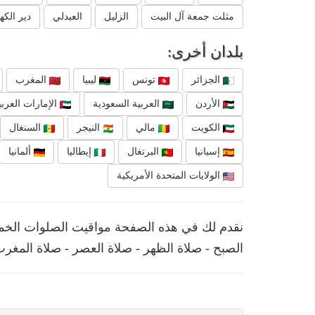
مثلت جمعة آل البيت
الزليل
العبدلي
دير الك
بلدان أخرى:
الجزائر
تونس
ليبيا
المغرب
الأردن
العربية السعودية
الإمارات العربي
الكويت
مالي
النيجر
السنغال
إسبانيا
البرتغال
إيطاليا
ألمانيا
الولايات المتحدة الأمريكية
نقدم لك في هذه الصفحة مواقيت الصلوات الخمس 
الصبح - صلاة الظهر - صلاة العصر - صلاة المغرب