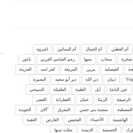
أم القطين
أم الجمال
أم البساتين
اضروه
صخرة
سحاب
سبها
رجم الشامي الغربي
ناعور
جة
الفيصلية
بيرين
المريغة
كفر اسد
الجرينة
Fuq
ذيبان
دير الله
دير أبو سعيد
البصيرة
عين الباشا
أيل
الطيبة
الطفيلة
السبيحي
الرصيفة
الرمثا
عمان
القطرانة
القصر
المصطبة
منشية بني حسن
المفرق
"ألان
الجويدة
الهاشمية
الأحساء
الفحيص
العارض
العقبة
كرك
الحسينية
الديسة
مثلث سبها