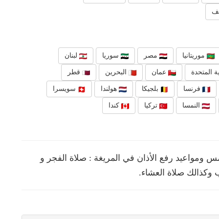
هف
موريتانيا
مصر
سوريا
لبنان
ة المتحدة
عمان
البحرين
قطر
فرنسا
بلجيكا
هولندا
سويسرا
النمسا
تركيا
كندا
ومواعيد رفع الأذان في المريغة : صلاة الفجر و
 وكذالك صلاة العشاء.