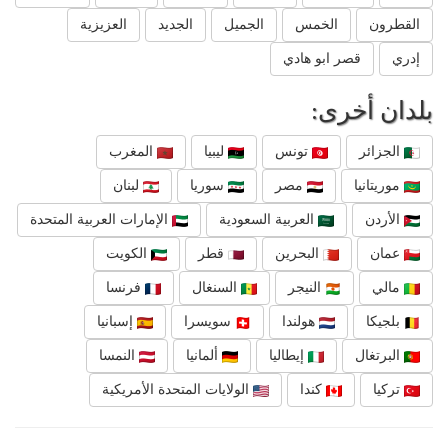
القطرون
الخمس
الجميل
الجديد
العزيزية
إدري
قصر ابو هادي
بلدان أخرى:
الجزائر
تونس
ليبيا
المغرب
موريتانيا
مصر
سوريا
لبنان
الأردن
العربية السعودية
الإمارات العربية المتحدة
عمان
البحرين
قطر
الكويت
مالي
النيجر
السنغال
فرنسا
بلجيكا
هولندا
سويسرا
إسبانيا
البرتغال
إيطاليا
ألمانيا
النمسا
تركيا
كندا
الولايات المتحدة الأمريكية