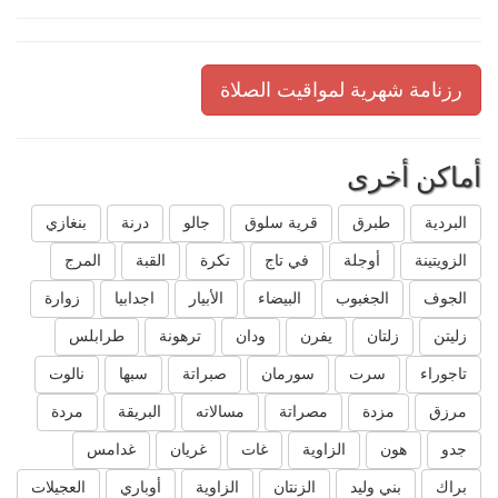
رزنامة شهرية لمواقيت الصلاة
أماكن أخرى
البردية
طبرق
قرية سلوق
جالو
درنة
بنغازي
الزويتينة
أوجلة
في تاج
تكرة
القبة
المرج
الجوف
الجغبوب
البيضاء
الأبيار
اجدابيا
زوارة
زليتن
زلتان
يفرن
ودان
ترهونة
طرابلس
تاجوراء
سرت
سورمان
صبراتة
سبها
نالوت
مرزق
مزدة
مصراتة
مسالاته
البريقة
مردة
جدو
هون
الزاوية
غات
غريان
غدامس
براك
بني وليد
الزنتان
الزاوية
أوباري
العجيلات