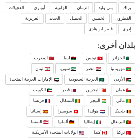
براك
بني وليد
الزنتان
الزاوية
أوباري
العجيلات
القطرون
الخمس
الجميل
الجديد
العزيزية
إدري
قصر ابو هادي
بلدان أخرى:
الجزائر
تونس
ليبيا
المغرب
موريتانيا
مصر
سوريا
لبنان
الأردن
العربية السعودية
الإمارات العربية المتحدة
عمان
البحرين
قطر
الكويت
مالي
النيجر
السنغال
فرنسا
بلجيكا
هولندا
سويسرا
إسبانيا
البرتغال
إيطاليا
ألمانيا
النمسا
تركيا
كندا
الولايات المتحدة الأمريكية