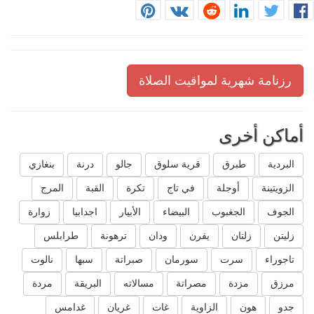
رزنامة شهرية لمواقيت الصلاة
أماكن أخرى
البردية
طبرق
قرية سلوق
جالو
درنة
بنغازي
الزويتينة
أوجلة
في تاج
تكرة
القبة
المرج
الجوف
الجغبوب
البيضاء
الأبيار
اجدابيا
زوارة
زليتن
زلتان
يفرن
ودان
ترهونة
طرابلس
تاجوراء
سرت
سورمان
صبراتة
سبها
نالوت
مرزق
مزدة
مصراتة
مسالاته
البريقة
مردة
جدو
هون
الزاوية
غات
غريان
غدامس