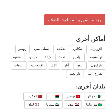
رزنامة شهرية لمواقيت الصلاة
أماكن أخرى
الزويرات
تيكاني
تجكجة
سيلي بيبي
روسو
نواكشوط
نواذيبو
نعمة
كيفة
كايدي
شنقيط
باركوول
عيون
أتار
ألاك
اكجوجت
عرفات
تفراج زينة
دار نعيم
بلدان أخرى:
الجزائر
تونس
ليبيا
المغرب
موريتانيا
مصر
سوريا
لبنان