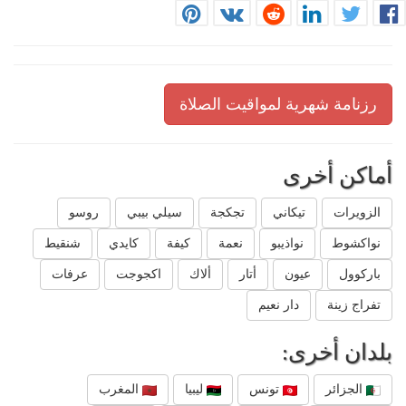
رزنامة شهرية لمواقيت الصلاة
أماكن أخرى
الزويرات
تيكاني
تجكجة
سيلي بيبي
روسو
نواكشوط
نواذيبو
نعمة
كيفة
كايدي
شنقيط
باركوول
عيون
أتار
ألاك
اكجوجت
عرفات
تفراج زينة
دار نعيم
بلدان أخرى:
الجزائر
تونس
ليبيا
المغرب