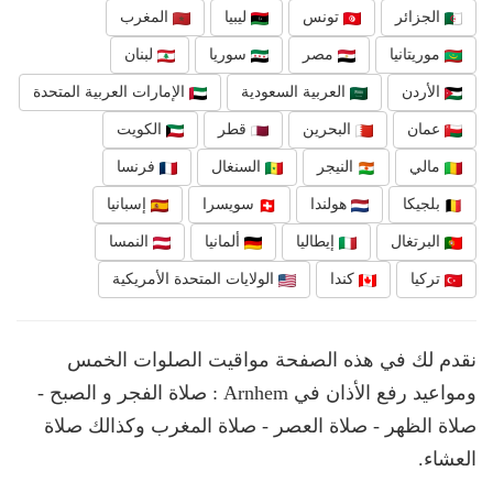
الجزائر
تونس
ليبيا
المغرب
موريتانيا
مصر
سوريا
لبنان
الأردن
العربية السعودية
الإمارات العربية المتحدة
عمان
البحرين
قطر
الكويت
مالي
النيجر
السنغال
فرنسا
بلجيكا
هولندا
سويسرا
إسبانيا
البرتغال
إيطاليا
ألمانيا
النمسا
تركيا
كندا
الولايات المتحدة الأمريكية
نقدم لك في هذه الصفحة مواقيت الصلوات الخمس
ومواعيد رفع الأذان في Arnhem : صلاة الفجر و الصبح -
صلاة الظهر - صلاة العصر - صلاة المغرب وكذالك صلاة
العشاء.