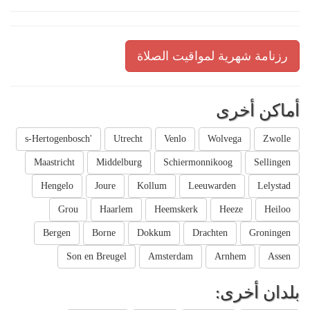
رزنامة شهرية لمواقيت الصلاة
أماكن أخرى
's-Hertogenbosch
Utrecht
Venlo
Wolvega
Zwolle
Maastricht
Middelburg
Schiermonnikoog
Sellingen
Hengelo
Joure
Kollum
Leeuwarden
Lelystad
Grou
Haarlem
Heemskerk
Heeze
Heiloo
Bergen
Borne
Dokkum
Drachten
Groningen
Son en Breugel
Amsterdam
Arnhem
Assen
بلدان أخرى: