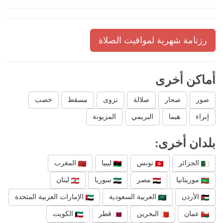
رزنامة شهرية لمواقيت الصلاة
أماكن أخرى
صور
صحار
صلالة
نزوى
مسقط
خصب
إبراء
هيما
البريمي
المزيونة
بلدان أخرى:
الجزائر
تونس
ليبيا
المغرب
موريتانيا
مصر
سوريا
لبنان
الأردن
العربية السعودية
الإمارات العربية المتحدة
عمان
البحرين
قطر
الكويت