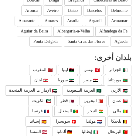
Boticas
Braga
Braganca
Cabeceiras de Basto
Arouca
Aveiro
Baiao
Barcelos
Belmonte
Amarante
Amares
Anadia
Arganil
Armamar
Aguiar da Beira
Albergaria-a-Velha
Alfandega da Fe
Ponta Delgada
Santa Cruz das Flores
Agueda
بلدان أخرى:
الجزائر
تونس
ليبيا
المغرب
موريتانيا
مصر
سوريا
لبنان
الأردن
العربية السعودية
الإمارات العربية المتحدة
عمان
البحرين
قطر
الكويت
مالي
النيجر
السنغال
فرنسا
بلجيكا
هولندا
سويسرا
إسبانيا
البرتغال
إيطاليا
ألمانيا
النمسا