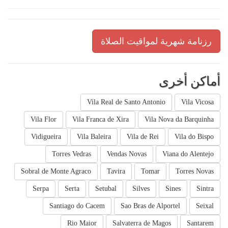
رزنامة شهرية لمواقيت الصلاة
أماكن أخرى
Vila Real de Santo Antonio
Vila Vicosa
Vila Flor
Vila Franca de Xira
Vila Nova da Barquinha
Vidigueira
Vila Baleira
Vila de Rei
Vila do Bispo
Torres Vedras
Vendas Novas
Viana do Alentejo
Sobral de Monte Agraco
Tavira
Tomar
Torres Novas
Serpa
Serta
Setubal
Silves
Sines
Sintra
Santiago do Cacem
Sao Bras de Alportel
Seixal
Rio Maior
Salvaterra de Magos
Santarem