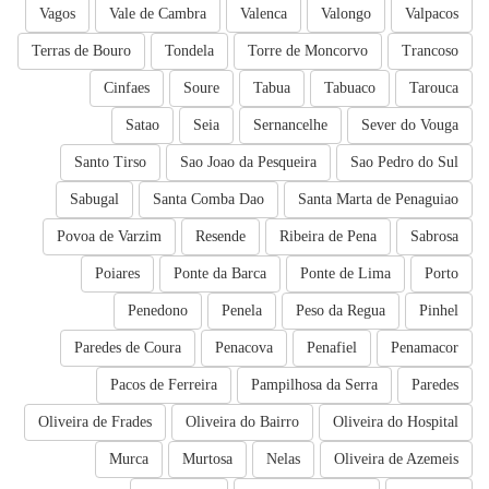
Vagos
Vale de Cambra
Valenca
Valongo
Valpacos
Terras de Bouro
Tondela
Torre de Moncorvo
Trancoso
Cinfaes
Soure
Tabua
Tabuaco
Tarouca
Satao
Seia
Sernancelhe
Sever do Vouga
Santo Tirso
Sao Joao da Pesqueira
Sao Pedro do Sul
Sabugal
Santa Comba Dao
Santa Marta de Penaguiao
Povoa de Varzim
Resende
Ribeira de Pena
Sabrosa
Poiares
Ponte da Barca
Ponte de Lima
Porto
Penedono
Penela
Peso da Regua
Pinhel
Paredes de Coura
Penacova
Penafiel
Penamacor
Pacos de Ferreira
Pampilhosa da Serra
Paredes
Oliveira de Frades
Oliveira do Bairro
Oliveira do Hospital
Murca
Murtosa
Nelas
Oliveira de Azemeis