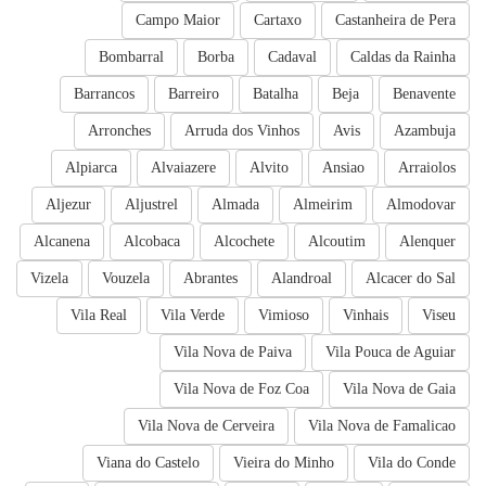
Campo Maior
Cartaxo
Castanheira de Pera
Bombarral
Borba
Cadaval
Caldas da Rainha
Barrancos
Barreiro
Batalha
Beja
Benavente
Arronches
Arruda dos Vinhos
Avis
Azambuja
Alpiarca
Alvaiazere
Alvito
Ansiao
Arraiolos
Aljezur
Aljustrel
Almada
Almeirim
Almodovar
Alcanena
Alcobaca
Alcochete
Alcoutim
Alenquer
Vizela
Vouzela
Abrantes
Alandroal
Alcacer do Sal
Vila Real
Vila Verde
Vimioso
Vinhais
Viseu
Vila Nova de Paiva
Vila Pouca de Aguiar
Vila Nova de Foz Coa
Vila Nova de Gaia
Vila Nova de Cerveira
Vila Nova de Famalicao
Viana do Castelo
Vieira do Minho
Vila do Conde