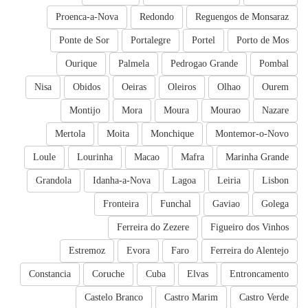
Proenca-a-Nova
Redondo
Reguengos de Monsaraz
Ponte de Sor
Portalegre
Portel
Porto de Mos
Ourique
Palmela
Pedrogao Grande
Pombal
Nisa
Obidos
Oeiras
Oleiros
Olhao
Ourem
Montijo
Mora
Moura
Mourao
Nazare
Mertola
Moita
Monchique
Montemor-o-Novo
Loule
Lourinha
Macao
Mafra
Marinha Grande
Grandola
Idanha-a-Nova
Lagoa
Leiria
Lisbon
Fronteira
Funchal
Gaviao
Golega
Ferreira do Zezere
Figueiro dos Vinhos
Estremoz
Evora
Faro
Ferreira do Alentejo
Constancia
Coruche
Cuba
Elvas
Entroncamento
Castelo Branco
Castro Marim
Castro Verde