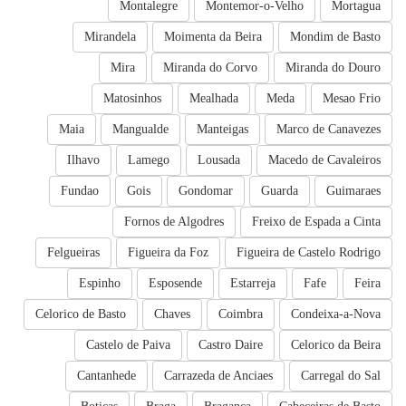
Montalegre
Montemor-o-Velho
Mortagua
Mirandela
Moimenta da Beira
Mondim de Basto
Mira
Miranda do Corvo
Miranda do Douro
Matosinhos
Mealhada
Meda
Mesao Frio
Maia
Mangualde
Manteigas
Marco de Canavezes
Ilhavo
Lamego
Lousada
Macedo de Cavaleiros
Fundao
Gois
Gondomar
Guarda
Guimaraes
Fornos de Algodres
Freixo de Espada a Cinta
Felgueiras
Figueira da Foz
Figueira de Castelo Rodrigo
Espinho
Esposende
Estarreja
Fafe
Feira
Celorico de Basto
Chaves
Coimbra
Condeixa-a-Nova
Castelo de Paiva
Castro Daire
Celorico da Beira
Cantanhede
Carrazeda de Anciaes
Carregal do Sal