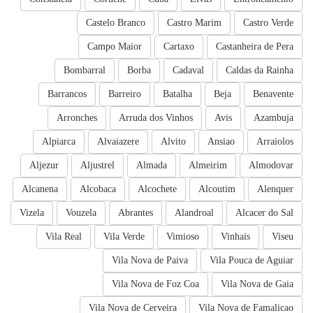
Castelo Branco
Castro Marim
Castro Verde
Campo Maior
Cartaxo
Castanheira de Pera
Bombarral
Borba
Cadaval
Caldas da Rainha
Barrancos
Barreiro
Batalha
Beja
Benavente
Arronches
Arruda dos Vinhos
Avis
Azambuja
Alpiarca
Alvaiazere
Alvito
Ansiao
Arraiolos
Aljezur
Aljustrel
Almada
Almeirim
Almodovar
Alcanena
Alcobaca
Alcochete
Alcoutim
Alenquer
Vizela
Vouzela
Abrantes
Alandroal
Alcacer do Sal
Vila Real
Vila Verde
Vimioso
Vinhais
Viseu
Vila Nova de Paiva
Vila Pouca de Aguiar
Vila Nova de Foz Coa
Vila Nova de Gaia
Vila Nova de Cerveira
Vila Nova de Famalicao