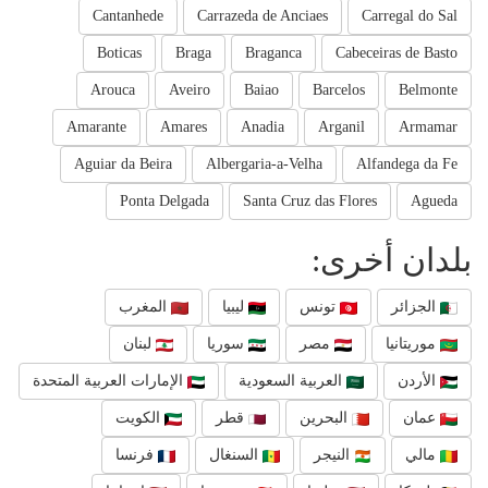
Cantanhede
Carrazeda de Anciaes
Carregal do Sal
Boticas
Braga
Braganca
Cabeceiras de Basto
Arouca
Aveiro
Baiao
Barcelos
Belmonte
Amarante
Amares
Anadia
Arganil
Armamar
Aguiar da Beira
Albergaria-a-Velha
Alfandega da Fe
Ponta Delgada
Santa Cruz das Flores
Agueda
بلدان أخرى:
الجزائر
تونس
ليبيا
المغرب
موريتانيا
مصر
سوريا
لبنان
الأردن
العربية السعودية
الإمارات العربية المتحدة
عمان
البحرين
قطر
الكويت
مالي
النيجر
السنغال
فرنسا