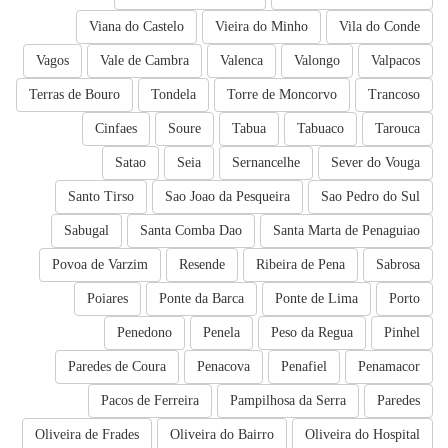
Viana do Castelo
Vieira do Minho
Vila do Conde
Vagos
Vale de Cambra
Valenca
Valongo
Valpacos
Terras de Bouro
Tondela
Torre de Moncorvo
Trancoso
Cinfaes
Soure
Tabua
Tabuaco
Tarouca
Satao
Seia
Sernancelhe
Sever do Vouga
Santo Tirso
Sao Joao da Pesqueira
Sao Pedro do Sul
Sabugal
Santa Comba Dao
Santa Marta de Penaguiao
Povoa de Varzim
Resende
Ribeira de Pena
Sabrosa
Poiares
Ponte da Barca
Ponte de Lima
Porto
Penedono
Penela
Peso da Regua
Pinhel
Paredes de Coura
Penacova
Penafiel
Penamacor
Pacos de Ferreira
Pampilhosa da Serra
Paredes
Oliveira de Frades
Oliveira do Bairro
Oliveira do Hospital