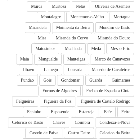
Murca
Murtosa
Nelas
Oliveira de Azemeis
Montalegre
Montemor-o-Velho
Mortagua
Mirandela
Moimenta da Beira
Mondim de Basto
Mira
Miranda do Corvo
Miranda do Douro
Matosinhos
Mealhada
Meda
Mesao Frio
Maia
Mangualde
Manteigas
Marco de Canavezes
Ilhavo
Lamego
Lousada
Macedo de Cavaleiros
Fundao
Gois
Gondomar
Guarda
Guimaraes
Fornos de Algodres
Freixo de Espada a Cinta
Felgueiras
Figueira da Foz
Figueira de Castelo Rodrigo
Espinho
Esposende
Estarreja
Fafe
Feira
Celorico de Basto
Chaves
Coimbra
Condeixa-a-Nova
Castelo de Paiva
Castro Daire
Celorico da Beira