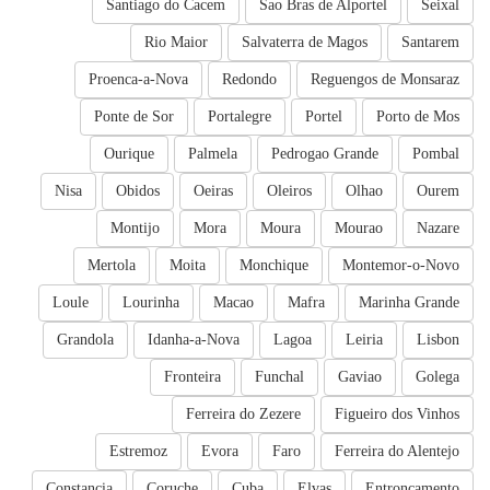
Santiago do Cacem
Sao Bras de Alportel
Seixal
Rio Maior
Salvaterra de Magos
Santarem
Proenca-a-Nova
Redondo
Reguengos de Monsaraz
Ponte de Sor
Portalegre
Portel
Porto de Mos
Ourique
Palmela
Pedrogao Grande
Pombal
Nisa
Obidos
Oeiras
Oleiros
Olhao
Ourem
Montijo
Mora
Moura
Mourao
Nazare
Mertola
Moita
Monchique
Montemor-o-Novo
Loule
Lourinha
Macao
Mafra
Marinha Grande
Grandola
Idanha-a-Nova
Lagoa
Leiria
Lisbon
Fronteira
Funchal
Gaviao
Golega
Ferreira do Zezere
Figueiro dos Vinhos
Estremoz
Evora
Faro
Ferreira do Alentejo
Constancia
Coruche
Cuba
Elvas
Entroncamento