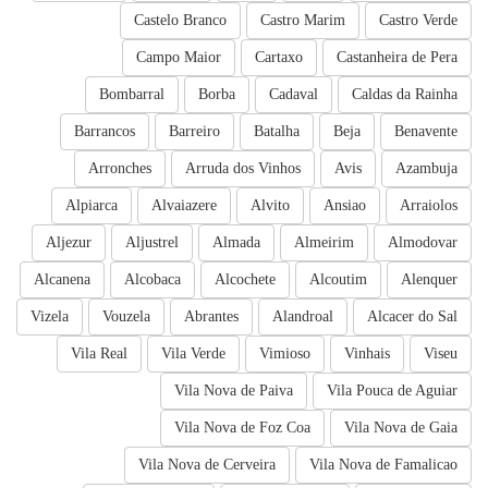
Castelo Branco
Castro Marim
Castro Verde
Campo Maior
Cartaxo
Castanheira de Pera
Bombarral
Borba
Cadaval
Caldas da Rainha
Barrancos
Barreiro
Batalha
Beja
Benavente
Arronches
Arruda dos Vinhos
Avis
Azambuja
Alpiarca
Alvaiazere
Alvito
Ansiao
Arraiolos
Aljezur
Aljustrel
Almada
Almeirim
Almodovar
Alcanena
Alcobaca
Alcochete
Alcoutim
Alenquer
Vizela
Vouzela
Abrantes
Alandroal
Alcacer do Sal
Vila Real
Vila Verde
Vimioso
Vinhais
Viseu
Vila Nova de Paiva
Vila Pouca de Aguiar
Vila Nova de Foz Coa
Vila Nova de Gaia
Vila Nova de Cerveira
Vila Nova de Famalicao