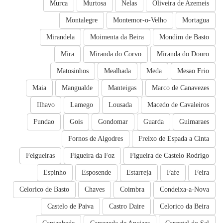
Murca
Murtosa
Nelas
Oliveira de Azemeis
Montalegre
Montemor-o-Velho
Mortagua
Mirandela
Moimenta da Beira
Mondim de Basto
Mira
Miranda do Corvo
Miranda do Douro
Matosinhos
Mealhada
Meda
Mesao Frio
Maia
Mangualde
Manteigas
Marco de Canavezes
Ilhavo
Lamego
Lousada
Macedo de Cavaleiros
Fundao
Gois
Gondomar
Guarda
Guimaraes
Fornos de Algodres
Freixo de Espada a Cinta
Felgueiras
Figueira da Foz
Figueira de Castelo Rodrigo
Espinho
Esposende
Estarreja
Fafe
Feira
Celorico de Basto
Chaves
Coimbra
Condeixa-a-Nova
Castelo de Paiva
Castro Daire
Celorico da Beira