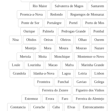
Rio Maior
Salvaterra de Magos
Santarem
Proenca-a-Nova
Redondo
Reguengos de Monsaraz
Ponte de Sor
Portalegre
Portel
Porto de Mos
Ourique
Palmela
Pedrogao Grande
Pombal
Nisa
Obidos
Oeiras
Oleiros
Olhao
Ourem
Montijo
Mora
Moura
Mourao
Nazare
Mertola
Moita
Monchique
Montemor-o-Novo
Loule
Lourinha
Macao
Mafra
Marinha Grande
Grandola
Idanha-a-Nova
Lagoa
Leiria
Lisbon
Fronteira
Funchal
Gaviao
Golega
Ferreira do Zezere
Figueiro dos Vinhos
Estremoz
Evora
Faro
Ferreira do Alentejo
Constancia
Coruche
Cuba
Elvas
Entroncamento