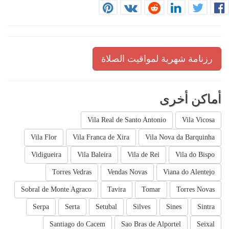
رزنامة شهرية لمواقيت الصلاة
أماكن أخرى
Vila Real de Santo Antonio
Vila Vicosa
Vila Flor
Vila Franca de Xira
Vila Nova da Barquinha
Vidigueira
Vila Baleira
Vila de Rei
Vila do Bispo
Torres Vedras
Vendas Novas
Viana do Alentejo
Sobral de Monte Agraco
Tavira
Tomar
Torres Novas
Serpa
Serta
Setubal
Silves
Sines
Sintra
Santiago do Cacem
Sao Bras de Alportel
Seixal