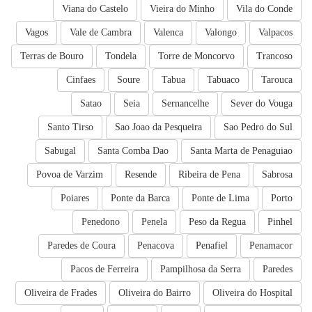
Viana do Castelo
Vieira do Minho
Vila do Conde
Vagos
Vale de Cambra
Valenca
Valongo
Valpacos
Terras de Bouro
Tondela
Torre de Moncorvo
Trancoso
Cinfaes
Soure
Tabua
Tabuaco
Tarouca
Satao
Seia
Sernancelhe
Sever do Vouga
Santo Tirso
Sao Joao da Pesqueira
Sao Pedro do Sul
Sabugal
Santa Comba Dao
Santa Marta de Penaguiao
Povoa de Varzim
Resende
Ribeira de Pena
Sabrosa
Poiares
Ponte da Barca
Ponte de Lima
Porto
Penedono
Penela
Peso da Regua
Pinhel
Paredes de Coura
Penacova
Penafiel
Penamacor
Pacos de Ferreira
Pampilhosa da Serra
Paredes
Oliveira de Frades
Oliveira do Bairro
Oliveira do Hospital