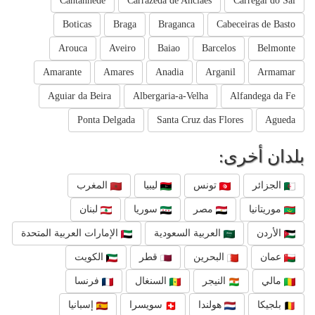
Cantanhede
Carrazeda de Anciaes
Carregal do Sal
Boticas
Braga
Braganca
Cabeceiras de Basto
Arouca
Aveiro
Baiao
Barcelos
Belmonte
Amarante
Amares
Anadia
Arganil
Armamar
Aguiar da Beira
Albergaria-a-Velha
Alfandega da Fe
Ponta Delgada
Santa Cruz das Flores
Agueda
بلدان أخرى:
الجزائر
تونس
ليبيا
المغرب
موريتانيا
مصر
سوريا
لبنان
الأردن
العربية السعودية
الإمارات العربية المتحدة
عمان
البحرين
قطر
الكويت
مالي
النيجر
السنغال
فرنسا
بلجيكا
هولندا
سويسرا
إسبانيا