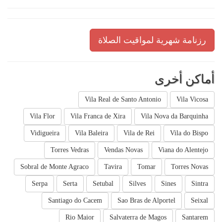
رزنامة شهرية لمواقيت الصلاة
أماكن أخرى
Vila Real de Santo Antonio
Vila Vicosa
Vila Flor
Vila Franca de Xira
Vila Nova da Barquinha
Vidigueira
Vila Baleira
Vila de Rei
Vila do Bispo
Torres Vedras
Vendas Novas
Viana do Alentejo
Sobral de Monte Agraco
Tavira
Tomar
Torres Novas
Serpa
Serta
Setubal
Silves
Sines
Sintra
Santiago do Cacem
Sao Bras de Alportel
Seixal
Rio Maior
Salvaterra de Magos
Santarem