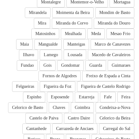
Montalegre
Montemor-o-Velho
Mortagua
Mirandela
Moimenta da Beira
Mondim de Basto
Mira
Miranda do Corvo
Miranda do Douro
Matosinhos
Mealhada
Meda
Mesao Frio
Maia
Mangualde
Manteigas
Marco de Canavezes
Ilhavo
Lamego
Lousada
Macedo de Cavaleiros
Fundao
Gois
Gondomar
Guarda
Guimaraes
Fornos de Algodres
Freixo de Espada a Cinta
Felgueiras
Figueira da Foz
Figueira de Castelo Rodrigo
Espinho
Esposende
Estarreja
Fafe
Feira
Celorico de Basto
Chaves
Coimbra
Condeixa-a-Nova
Castelo de Paiva
Castro Daire
Celorico da Beira
Cantanhede
Carrazeda de Anciaes
Carregal do Sal