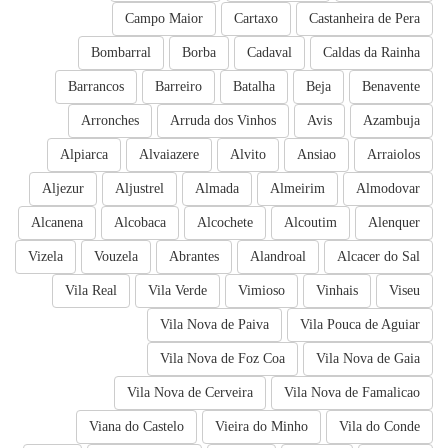
Campo Maior
Cartaxo
Castanheira de Pera
Bombarral
Borba
Cadaval
Caldas da Rainha
Barrancos
Barreiro
Batalha
Beja
Benavente
Arronches
Arruda dos Vinhos
Avis
Azambuja
Alpiarca
Alvaiazere
Alvito
Ansiao
Arraiolos
Aljezur
Aljustrel
Almada
Almeirim
Almodovar
Alcanena
Alcobaca
Alcochete
Alcoutim
Alenquer
Vizela
Vouzela
Abrantes
Alandroal
Alcacer do Sal
Vila Real
Vila Verde
Vimioso
Vinhais
Viseu
Vila Nova de Paiva
Vila Pouca de Aguiar
Vila Nova de Foz Coa
Vila Nova de Gaia
Vila Nova de Cerveira
Vila Nova de Famalicao
Viana do Castelo
Vieira do Minho
Vila do Conde