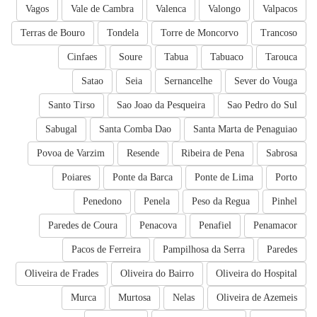
Vagos
Vale de Cambra
Valenca
Valongo
Valpacos
Terras de Bouro
Tondela
Torre de Moncorvo
Trancoso
Cinfaes
Soure
Tabua
Tabuaco
Tarouca
Satao
Seia
Sernancelhe
Sever do Vouga
Santo Tirso
Sao Joao da Pesqueira
Sao Pedro do Sul
Sabugal
Santa Comba Dao
Santa Marta de Penaguiao
Povoa de Varzim
Resende
Ribeira de Pena
Sabrosa
Poiares
Ponte da Barca
Ponte de Lima
Porto
Penedono
Penela
Peso da Regua
Pinhel
Paredes de Coura
Penacova
Penafiel
Penamacor
Pacos de Ferreira
Pampilhosa da Serra
Paredes
Oliveira de Frades
Oliveira do Bairro
Oliveira do Hospital
Murca
Murtosa
Nelas
Oliveira de Azemeis