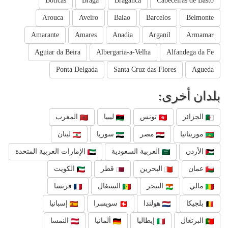
Boticas
Braga
Braganca
Cabeceiras de Basto
Arouca
Aveiro
Baiao
Barcelos
Belmonte
Amarante
Amares
Anadia
Arganil
Armamar
Aguiar da Beira
Albergaria-a-Velha
Alfandega da Fe
Ponta Delgada
Santa Cruz das Flores
Agueda
بلدان أخرى:
الجزائر
تونس
ليبيا
المغرب
موريتانيا
مصر
سوريا
لبنان
الأردن
العربية السعودية
الإمارات العربية المتحدة
عمان
البحرين
قطر
الكويت
مالي
النيجر
السنغال
فرنسا
بلجيكا
هولندا
سويسرا
إسبانيا
البرتغال
إيطاليا
ألمانيا
النمسا