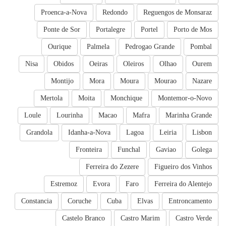
Proenca-a-Nova
Redondo
Reguengos de Monsaraz
Ponte de Sor
Portalegre
Portel
Porto de Mos
Ourique
Palmela
Pedrogao Grande
Pombal
Nisa
Obidos
Oeiras
Oleiros
Olhao
Ourem
Montijo
Mora
Moura
Mourao
Nazare
Mertola
Moita
Monchique
Montemor-o-Novo
Loule
Lourinha
Macao
Mafra
Marinha Grande
Grandola
Idanha-a-Nova
Lagoa
Leiria
Lisbon
Fronteira
Funchal
Gaviao
Golega
Ferreira do Zezere
Figueiro dos Vinhos
Estremoz
Evora
Faro
Ferreira do Alentejo
Constancia
Coruche
Cuba
Elvas
Entroncamento
Castelo Branco
Castro Marim
Castro Verde