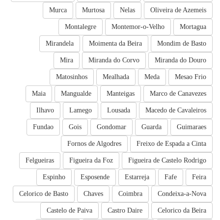
Murca
Murtosa
Nelas
Oliveira de Azemeis
Montalegre
Montemor-o-Velho
Mortagua
Mirandela
Moimenta da Beira
Mondim de Basto
Mira
Miranda do Corvo
Miranda do Douro
Matosinhos
Mealhada
Meda
Mesao Frio
Maia
Mangualde
Manteigas
Marco de Canavezes
Ilhavo
Lamego
Lousada
Macedo de Cavaleiros
Fundao
Gois
Gondomar
Guarda
Guimaraes
Fornos de Algodres
Freixo de Espada a Cinta
Felgueiras
Figueira da Foz
Figueira de Castelo Rodrigo
Espinho
Esposende
Estarreja
Fafe
Feira
Celorico de Basto
Chaves
Coimbra
Condeixa-a-Nova
Castelo de Paiva
Castro Daire
Celorico da Beira