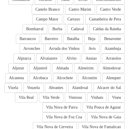
Castelo Branco
Castro Marim
Castro Verde
Campo Maior
Cartaxo
Castanheira de Pera
Bombarral
Borba
Cadaval
Caldas da Rainha
Barrancos
Barreiro
Batalha
Beja
Benavente
Arronches
Arruda dos Vinhos
Avis
Azambuja
Alpiarca
Alvaiazere
Alvito
Ansiao
Arraiolos
Aljezur
Aljustrel
Almada
Almeirim
Almodovar
Alcanena
Alcobaca
Alcochete
Alcoutim
Alenquer
Vizela
Vouzela
Abrantes
Alandroal
Alcacer do Sal
Vila Real
Vila Verde
Vimioso
Vinhais
Viseu
Vila Nova de Paiva
Vila Pouca de Aguiar
Vila Nova de Foz Coa
Vila Nova de Gaia
Vila Nova de Cerveira
Vila Nova de Famalicao