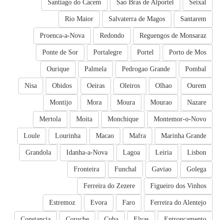
Santiago do Cacem
Sao Bras de Alportel
Seixal
Rio Maior
Salvaterra de Magos
Santarem
Proenca-a-Nova
Redondo
Reguengos de Monsaraz
Ponte de Sor
Portalegre
Portel
Porto de Mos
Ourique
Palmela
Pedrogao Grande
Pombal
Nisa
Obidos
Oeiras
Oleiros
Olhao
Ourem
Montijo
Mora
Moura
Mourao
Nazare
Mertola
Moita
Monchique
Montemor-o-Novo
Loule
Lourinha
Macao
Mafra
Marinha Grande
Grandola
Idanha-a-Nova
Lagoa
Leiria
Lisbon
Fronteira
Funchal
Gaviao
Golega
Ferreira do Zezere
Figueiro dos Vinhos
Estremoz
Evora
Faro
Ferreira do Alentejo
Constancia
Coruche
Cuba
Elvas
Entroncamento