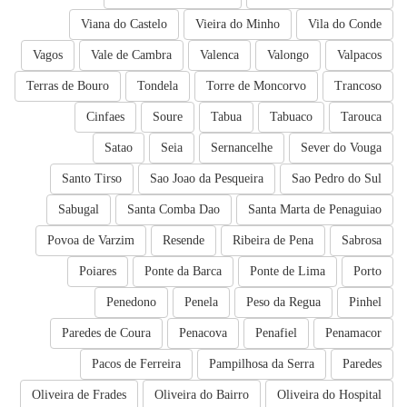
Viana do Castelo
Vieira do Minho
Vila do Conde
Vagos
Vale de Cambra
Valenca
Valongo
Valpacos
Terras de Bouro
Tondela
Torre de Moncorvo
Trancoso
Cinfaes
Soure
Tabua
Tabuaco
Tarouca
Satao
Seia
Sernancelhe
Sever do Vouga
Santo Tirso
Sao Joao da Pesqueira
Sao Pedro do Sul
Sabugal
Santa Comba Dao
Santa Marta de Penaguiao
Povoa de Varzim
Resende
Ribeira de Pena
Sabrosa
Poiares
Ponte da Barca
Ponte de Lima
Porto
Penedono
Penela
Peso da Regua
Pinhel
Paredes de Coura
Penacova
Penafiel
Penamacor
Pacos de Ferreira
Pampilhosa da Serra
Paredes
Oliveira de Frades
Oliveira do Bairro
Oliveira do Hospital