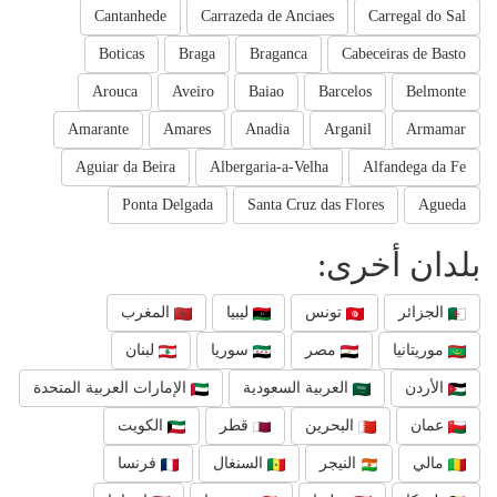
Cantanhede
Carrazeda de Anciaes
Carregal do Sal
Boticas
Braga
Braganca
Cabeceiras de Basto
Arouca
Aveiro
Baiao
Barcelos
Belmonte
Amarante
Amares
Anadia
Arganil
Armamar
Aguiar da Beira
Albergaria-a-Velha
Alfandega da Fe
Ponta Delgada
Santa Cruz das Flores
Agueda
بلدان أخرى:
الجزائر
تونس
ليبيا
المغرب
موريتانيا
مصر
سوريا
لبنان
الأردن
العربية السعودية
الإمارات العربية المتحدة
عمان
البحرين
قطر
الكويت
مالي
النيجر
السنغال
فرنسا