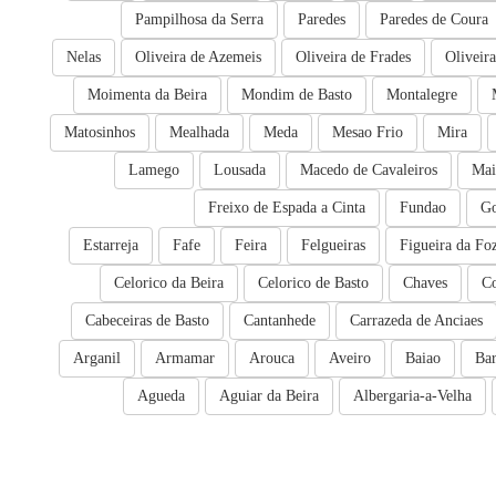
Pampilhosa da Serra
Paredes
Paredes de Coura
Nelas
Oliveira de Azemeis
Oliveira de Frades
Oliveir
Moimenta da Beira
Mondim de Basto
Montalegre
Matosinhos
Mealhada
Meda
Mesao Frio
Mira
Lamego
Lousada
Macedo de Cavaleiros
Mai
Freixo de Espada a Cinta
Fundao
Go
Estarreja
Fafe
Feira
Felgueiras
Figueira da Fo
Celorico da Beira
Celorico de Basto
Chaves
C
Cabeceiras de Basto
Cantanhede
Carrazeda de Anciaes
Arganil
Armamar
Arouca
Aveiro
Baiao
Bar
Agueda
Aguiar da Beira
Albergaria-a-Velha