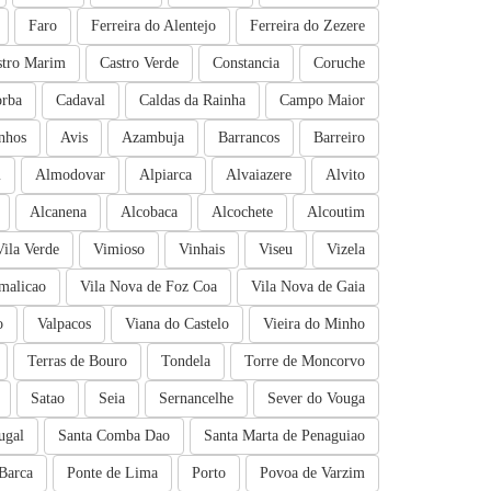
Faro
Ferreira do Alentejo
Ferreira do Zezere
stro Marim
Castro Verde
Constancia
Coruche
rba
Cadaval
Caldas da Rainha
Campo Maior
nhos
Avis
Azambuja
Barrancos
Barreiro
m
Almodovar
Alpiarca
Alvaiazere
Alvito
Alcanena
Alcobaca
Alcochete
Alcoutim
Vila Verde
Vimioso
Vinhais
Viseu
Vizela
malicao
Vila Nova de Foz Coa
Vila Nova de Gaia
o
Valpacos
Viana do Castelo
Vieira do Minho
Terras de Bouro
Tondela
Torre de Moncorvo
Satao
Seia
Sernancelhe
Sever do Vouga
ugal
Santa Comba Dao
Santa Marta de Penaguiao
Barca
Ponte de Lima
Porto
Povoa de Varzim