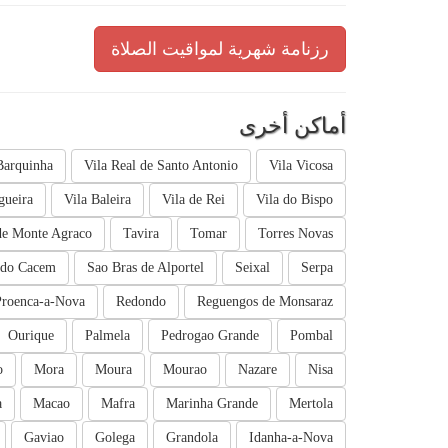
رزنامة شهرية لمواقيت الصلاة
أماكن أخرى
Barquinha
Vila Real de Santo Antonio
Vila Vicosa
gueira
Vila Baleira
Vila de Rei
Vila do Bispo
de Monte Agraco
Tavira
Tomar
Torres Novas
 do Cacem
Sao Bras de Alportel
Seixal
Serpa
Proenca-a-Nova
Redondo
Reguengos de Monsaraz
Ourique
Palmela
Pedrogao Grande
Pombal
o
Mora
Moura
Mourao
Nazare
Nisa
a
Macao
Mafra
Marinha Grande
Mertola
Gaviao
Golega
Grandola
Idanha-a-Nova