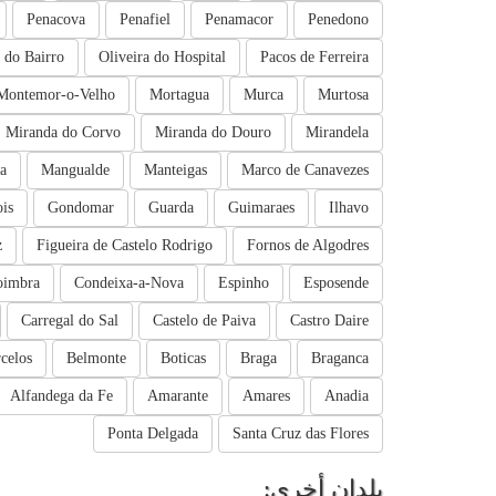
Penacova
Penafiel
Penamacor
Penedono
a do Bairro
Oliveira do Hospital
Pacos de Ferreira
Montemor-o-Velho
Mortagua
Murca
Murtosa
Miranda do Corvo
Miranda do Douro
Mirandela
a
Mangualde
Manteigas
Marco de Canavezes
is
Gondomar
Guarda
Guimaraes
Ilhavo
z
Figueira de Castelo Rodrigo
Fornos de Algodres
oimbra
Condeixa-a-Nova
Espinho
Esposende
Carregal do Sal
Castelo de Paiva
Castro Daire
celos
Belmonte
Boticas
Braga
Braganca
Alfandega da Fe
Amarante
Amares
Anadia
Ponta Delgada
Santa Cruz das Flores
بلدان أخرى: