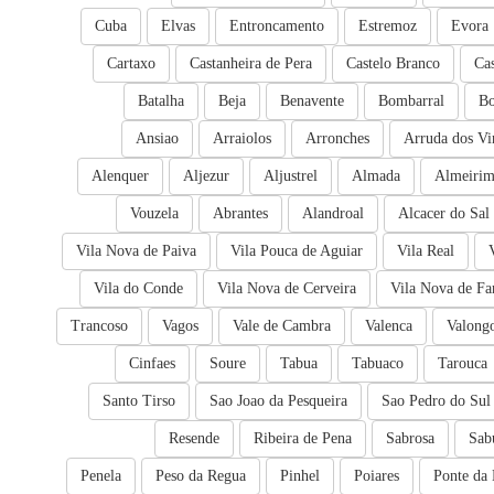
Cuba
Elvas
Entroncamento
Estremoz
Evora
Cartaxo
Castanheira de Pera
Castelo Branco
Ca
Batalha
Beja
Benavente
Bombarral
Bo
Ansiao
Arraiolos
Arronches
Arruda dos Vi
Alenquer
Aljezur
Aljustrel
Almada
Almeiri
Vouzela
Abrantes
Alandroal
Alcacer do Sal
Vila Nova de Paiva
Vila Pouca de Aguiar
Vila Real
Vila do Conde
Vila Nova de Cerveira
Vila Nova de Fa
Trancoso
Vagos
Vale de Cambra
Valenca
Valong
Cinfaes
Soure
Tabua
Tabuaco
Tarouca
Santo Tirso
Sao Joao da Pesqueira
Sao Pedro do Sul
Resende
Ribeira de Pena
Sabrosa
Sab
Penela
Peso da Regua
Pinhel
Poiares
Ponte da 