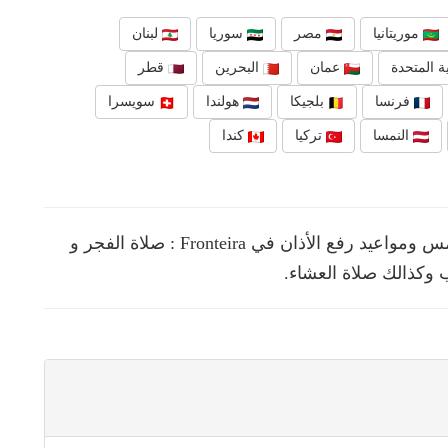
موريتانيا
مصر
سوريا
لبنان
ة المتحدة
عمان
البحرين
قطر
فرنسا
بلجيكا
هولندا
سويسرا
النمسا
تركيا
كندا
نقدم لك في هذه الصفحة مواقيت الصلوات الخمس ومواعيد رفع الأذان في Fronteira : صلاة الفجر و
 وكذالك صلاة العشاء.