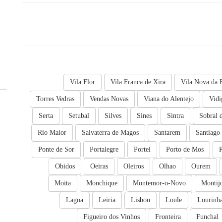
Vila Flor
Vila Franca de Xira
Vila Nova da 
Torres Vedras
Vendas Novas
Viana do Alentejo
Vidi
Serta
Setubal
Silves
Sines
Sintra
Sobral 
Rio Maior
Salvaterra de Magos
Santarem
Santiago
Ponte de Sor
Portalegre
Portel
Porto de Mos
Obidos
Oeiras
Oleiros
Olhao
Ourem
Moita
Monchique
Montemor-o-Novo
Montij
Lagoa
Leiria
Lisbon
Loule
Lourinh
Figueiro dos Vinhos
Fronteira
Funchal